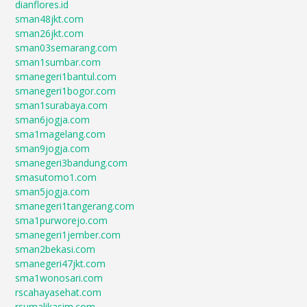
dianflores.id
sman48jkt.com
sman26jkt.com
sman03semarang.com
sman1sumbar.com
smanegeri1bantul.com
smanegeri1bogor.com
sman1surabaya.com
sman6jogja.com
sma1magelang.com
sman9jogja.com
smanegeri3bandung.com
smasutomo1.com
sman5jogja.com
smanegeri1tangerang.com
sma1purworejo.com
smanegeri1jember.com
sman2bekasi.com
smanegeri47jkt.com
sma1wonosari.com
rscahayasehat.com
rsumalikasim.com