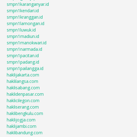
smpn1karanganyar.id
smpn1kendari.id
smpn1kranggan.id
smpn1lamongan.id
smpn1luwuk.id
smpn1madiun.id
smpn1manokwari.id
smpn1narmada.id
smpn1pacitan.id
smpn1padang.id
smpn1pailangga.id
haklijakarta.com
haklilangsa.com
haklisabang.com
haklidenpasar.com
haklicilegon.com
hakliserang.com
haklibengkulu.com
haklijogja.com
haklijambi.com
haklibandung.com