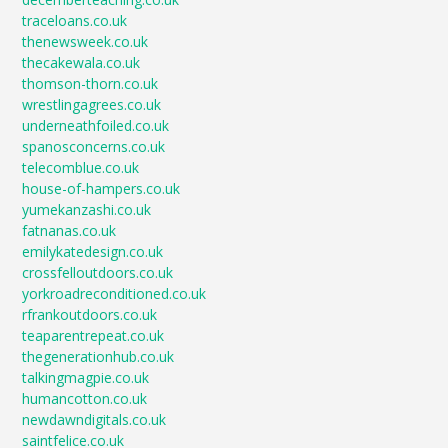
traceloans.co.uk
thenewsweek.co.uk
thecakewala.co.uk
thomson-thorn.co.uk
wrestlingagrees.co.uk
underneathfoiled.co.uk
spanosconcerns.co.uk
telecomblue.co.uk
house-of-hampers.co.uk
yumekanzashi.co.uk
fatnanas.co.uk
emilykatedesign.co.uk
crossfelloutdoors.co.uk
yorkroadreconditioned.co.uk
rfrankoutdoors.co.uk
teaparentrepeat.co.uk
thegenerationhub.co.uk
talkingmagpie.co.uk
humancotton.co.uk
newdawndigitals.co.uk
saintfelice.co.uk