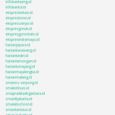
infobantaeng.id
infobantul.id
ekspresbekasi.id
ekspresbone.id
eksprescianjur.id
ekspresgresik.id
ekspresgorontalo.id
ekspresindramayu.id
harianjepara.id
hariankarawang.id
hariankediri.id
harianlamongan.id
harianlumajang.id
harianmajalengka.id
harianmalang.id
smanics-serpong.id
smakstlouis.id
smapraditadirgantara.id
sman8jakarta.id
smalabschool.id
smaskanisius.id
sman2jakarta.id