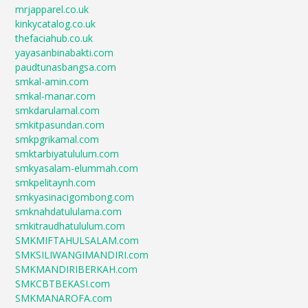
mrjapparel.co.uk
kinkycatalog.co.uk
thefaciahub.co.uk
yayasanbinabakti.com
paudtunasbangsa.com
smkal-amin.com
smkal-manar.com
smkdarulamal.com
smkitpasundan.com
smkpgrikamal.com
smktarbiyatululum.com
smkyasalam-elummah.com
smkpelitaynh.com
smkyasinacigombong.com
smknahdatululama.com
smkitraudhatululum.com
SMKMIFTAHULSALAM.com
SMKSILIWANGIMANDIRI.com
SMKMANDIRIBERKAH.com
SMKCBTBEKASI.com
SMKMANAROFA.com