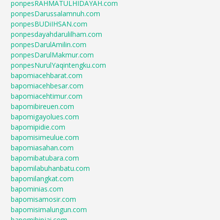
ponpesRAHMATULHIDAYAH.com
ponpesDarussalamnuh.com
ponpesBUDiIHSAN.com
ponpesdayahdarulilham.com
ponpesDarulAmilin.com
ponpesDarulMakmur.com
ponpesNurulYaqintengku.com
bapomiacehbarat.com
bapomiacehbesar.com
bapomiacehtimur.com
bapomibireuen.com
bapomigayolues.com
bapomipidie.com
bapomisimeulue.com
bapomiasahan.com
bapomibatubara.com
bapomilabuhanbatu.com
bapomilangkat.com
bapominias.com
bapomisamosir.com
bapomisimalungun.com
bapomibinjai.com