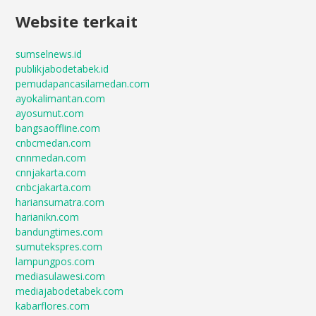
Website terkait
sumselnews.id
publikjabodetabek.id
pemudapancasilamedan.com
ayokalimantan.com
ayosumut.com
bangsaoffline.com
cnbcmedan.com
cnnmedan.com
cnnjakarta.com
cnbcjakarta.com
hariansumatra.com
harianikn.com
bandungtimes.com
sumutekspres.com
lampungpos.com
mediasulawesi.com
mediajabodetabek.com
kabarflores.com