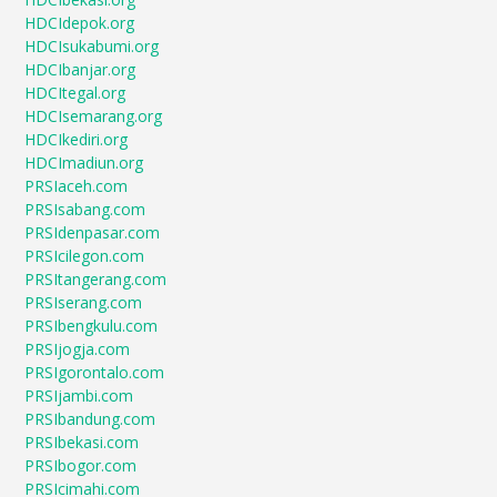
HDCIdepok.org
HDCIsukabumi.org
HDCIbanjar.org
HDCItegal.org
HDCIsemarang.org
HDCIkediri.org
HDCImadiun.org
PRSIaceh.com
PRSIsabang.com
PRSIdenpasar.com
PRSIcilegon.com
PRSItangerang.com
PRSIserang.com
PRSIbengkulu.com
PRSIjogja.com
PRSIgorontalo.com
PRSIjambi.com
PRSIbandung.com
PRSIbekasi.com
PRSIbogor.com
PRSIcimahi.com