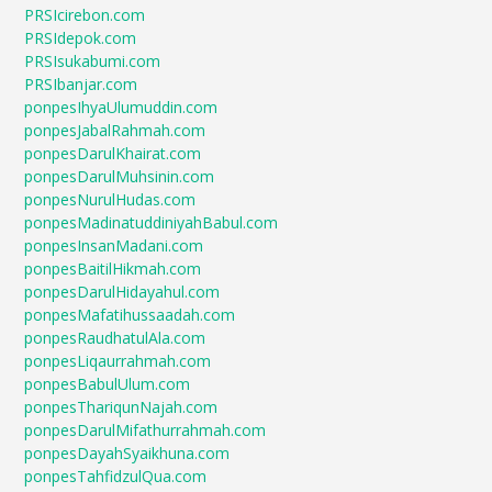
PRSIcirebon.com
PRSIdepok.com
PRSIsukabumi.com
PRSIbanjar.com
ponpesIhyaUlumuddin.com
ponpesJabalRahmah.com
ponpesDarulKhairat.com
ponpesDarulMuhsinin.com
ponpesNurulHudas.com
ponpesMadinatuddiniyahBabul.com
ponpesInsanMadani.com
ponpesBaitilHikmah.com
ponpesDarulHidayahul.com
ponpesMafatihussaadah.com
ponpesRaudhatulAla.com
ponpesLiqaurrahmah.com
ponpesBabulUlum.com
ponpesThariqunNajah.com
ponpesDarulMifathurrahmah.com
ponpesDayahSyaikhuna.com
ponpesTahfidzulQua.com