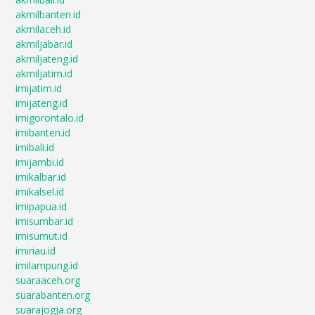
akmilbanten.id
akmilaceh.id
akmiljabar.id
akmiljateng.id
akmiljatim.id
imijatim.id
imijateng.id
imigorontalo.id
imibanten.id
imibali.id
imijambi.id
imikalbar.id
imikalsel.id
imipapua.id
imisumbar.id
imisumut.id
imiriau.id
imilampung.id
suaraaceh.org
suarabanten.org
suarajogja.org