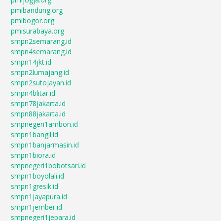
pmibandung.org
pmibogor.org
pmisurabaya.org
smpn2semarang.id
smpn4semarang.id
smpn14jkt.id
smpn2lumajang.id
smpn2sutojayan.id
smpn4blitar.id
smpn78jakarta.id
smpn88jakarta.id
smpnegeri1ambon.id
smpn1bangil.id
smpn1banjarmasin.id
smpn1biora.id
smpnegeri1bobotsari.id
smpn1boyolali.id
smpn1gresik.id
smpn1jayapura.id
smpn1jember.id
smpnegeri1jepara.id