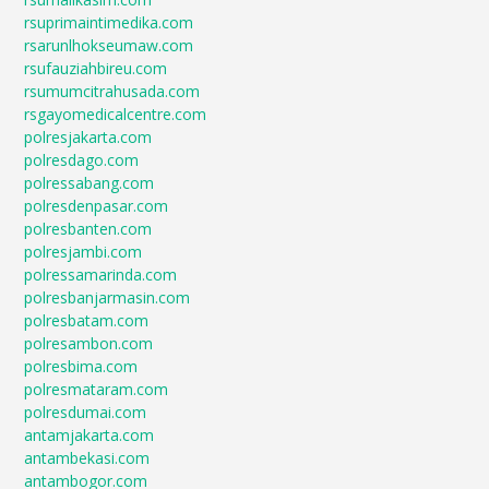
rsuprimaintimedika.com
rsarunlhokseumaw.com
rsufauziahbireu.com
rsumumcitrahusada.com
rsgayomedicalcentre.com
polresjakarta.com
polresdago.com
polressabang.com
polresdenpasar.com
polresbanten.com
polresjambi.com
polressamarinda.com
polresbanjarmasin.com
polresbatam.com
polresambon.com
polresbima.com
polresmataram.com
polresdumai.com
antamjakarta.com
antambekasi.com
antambogor.com