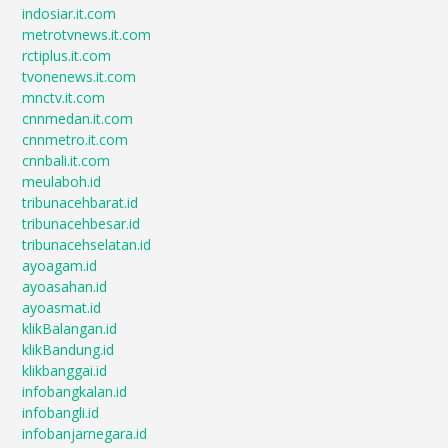
indosiar.it.com
metrotvnews.it.com
rctiplus.it.com
tvonenews.it.com
mnctv.it.com
cnnmedan.it.com
cnnmetro.it.com
cnnbali.it.com
meulaboh.id
tribunacehbarat.id
tribunacehbesar.id
tribunacehselatan.id
ayoagam.id
ayoasahan.id
ayoasmat.id
klikBalangan.id
klikBandung.id
klikbanggai.id
infobangkalan.id
infobangli.id
infobanjarnegara.id