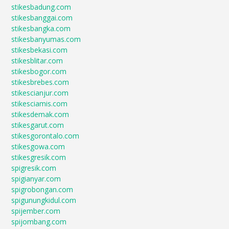
stikesbadung.com
stikesbanggai.com
stikesbangka.com
stikesbanyumas.com
stikesbekasi.com
stikesblitar.com
stikesbogor.com
stikesbrebes.com
stikescianjur.com
stikesciamis.com
stikesdemak.com
stikesgarut.com
stikesgorontalo.com
stikesgowa.com
stikesgresik.com
spigresik.com
spigianyar.com
spigrobongan.com
spigunungkidul.com
spijember.com
spijombang.com