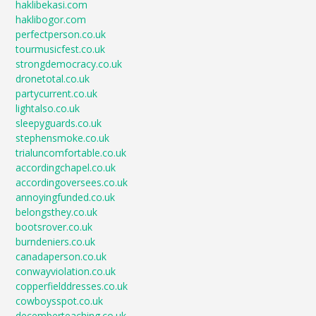
haklibekasi.com
haklibogor.com
perfectperson.co.uk
tourmusicfest.co.uk
strongdemocracy.co.uk
dronetotal.co.uk
partycurrent.co.uk
lightalso.co.uk
sleepyguards.co.uk
stephensmoke.co.uk
trialuncomfortable.co.uk
accordingchapel.co.uk
accordingoversees.co.uk
annoyingfunded.co.uk
belongsthey.co.uk
bootsrover.co.uk
burndeniers.co.uk
canadaperson.co.uk
conwayviolation.co.uk
copperfielddresses.co.uk
cowboysspot.co.uk
decemberteaching.co.uk