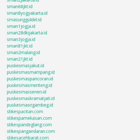
sman68jkt.id
sman8yogyakarta.id
smasungguldel.id
sman1jogja.id
sman28dkijakarta.id
sman3jogja.id
sman81jkt.id
sman2malang.id
sman21jkt.id
puskesmasjakut.id
puskesmasmampang.id
puskesmaspancoran.id
puskesmasmenteng.id
puskesmassenen.id
puskesmaskramatjati.id
puskesmasngambeg.id
stikespacitan.com
stikespamekasan.com
stikespandeglang.com
stikespangandaran.com
stikesacehbarat.com