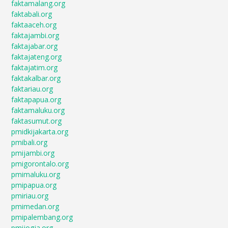
faktamalang.org
faktabali.org
faktaaceh.org
faktajambi.org
faktajabar.org
faktajateng.org
faktajatim.org
faktakalbar.org
faktariau.org
faktapapua.org
faktamaluku.org
faktasumut.org
pmidkijakarta.org
pmibali.org
pmijambi.org
pmigorontalo.org
pmimaluku.org
pmipapua.org
pmiriau.org
pmimedan.org
pmipalembang.org
pmijogja.org