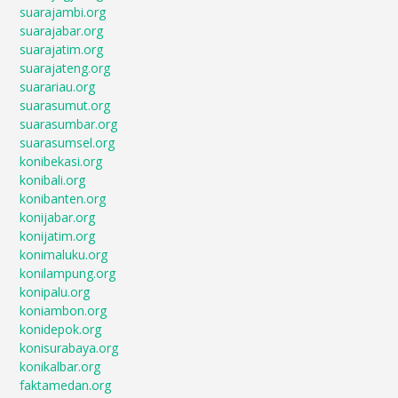
suarajambi.org
suarajabar.org
suarajatim.org
suarajateng.org
suarariau.org
suarasumut.org
suarasumbar.org
suarasumsel.org
konibekasi.org
konibali.org
konibanten.org
konijabar.org
konijatim.org
konimaluku.org
konilampung.org
konipalu.org
koniambon.org
konidepok.org
konisurabaya.org
konikalbar.org
faktamedan.org