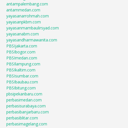
antampalembang.com
antammedan.com
yayasanarrohmah.com
yayasanpkbm.com
yayasanmambaulirsyad.com
yayasanabm.com
yayasandharmawanita.com
PBSIjakarta.com
PBSIbogor.com
PBSImedan.com
PBSIlampung.com
PBSIkaltim.com
PBSIsumbar.com
PBSIbaubau.com
PBSIbitung.com
pbsipekanbaru.com
perbasimedan.com
perbasisurabaya.com
perbasibanjarbaru.com
perbasiblitar.com
perbasimagelang.com