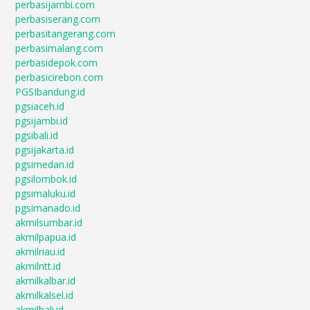
perbasijambi.com
perbasiserang.com
perbasitangerang.com
perbasimalang.com
perbasidepok.com
perbasicirebon.com
PGSIbandung.id
pgsiaceh.id
pgsijambi.id
pgsibali.id
pgsijakarta.id
pgsimedan.id
pgsilombok.id
pgsimaluku.id
pgsimanado.id
akmilsumbar.id
akmilpapua.id
akmilriau.id
akmilntt.id
akmilkalbar.id
akmilkalsel.id
akmilbali.id