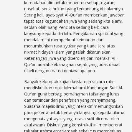
kerendahan diri untuk menerima setiap teguran,
nasehat, serta hukum yang terkandung di dalamnya.
Sering kali, ayat-ayat Al-Qur’an memberikan jawaban
tepat atas kegundahan jiwa yang sedang kita alami,
seolah-olah Sang Pencipta sedang berbicara
langsung kepada diri kita. Pengalaman spiritual yang
mendalam ini memperkuat keimanan dan
menumbuhkan rasa syukur yang tiada tara atas
nikmat hidayah Islam yang telah dikaruniakan.
Ketenangan jiwa yang diperoleh dari interaksi Al-
Qur’an adalah kebahagiaan sejati yang tidak dapat
dibeli dengan materi duniawi apa pun.
Banyak kelompok kajian keislaman secara rutin
mendiskusikan topik Memahami Kandungan Suci Al-
Qur’an guna berbagi pemahaman tafsir yang lurus
dan terhindar dari penafsiran yang menyimpang.
Suasana majelis ilmu yang interaktif memungkinkan
para peserta untuk bertanya langsung kepada ulama
mengenai ayat-ayat yang terasa sulit dicerna oleh
akal awam. Diskusi yang konstruktif ini mempererat
tali silaturahmi antarjamaah sekaligus memperluas