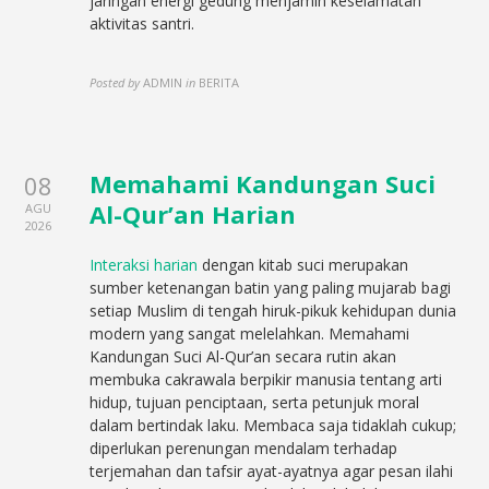
jaringan energi gedung menjamin keselamatan
aktivitas santri.
Posted by
ADMIN
in
BERITA
Memahami Kandungan Suci
08
Al-Qur’an Harian
AGU
2026
Interaksi harian
dengan kitab suci merupakan
sumber ketenangan batin yang paling mujarab bagi
setiap Muslim di tengah hiruk-pikuk kehidupan dunia
modern yang sangat melelahkan. Memahami
Kandungan Suci Al-Qur’an secara rutin akan
membuka cakrawala berpikir manusia tentang arti
hidup, tujuan penciptaan, serta petunjuk moral
dalam bertindak laku. Membaca saja tidaklah cukup;
diperlukan perenungan mendalam terhadap
terjemahan dan tafsir ayat-ayatnya agar pesan ilahi