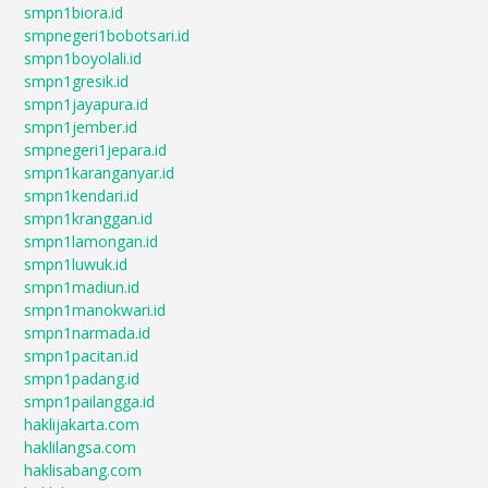
smpn1biora.id
smpnegeri1bobotsari.id
smpn1boyolali.id
smpn1gresik.id
smpn1jayapura.id
smpn1jember.id
smpnegeri1jepara.id
smpn1karanganyar.id
smpn1kendari.id
smpn1kranggan.id
smpn1lamongan.id
smpn1luwuk.id
smpn1madiun.id
smpn1manokwari.id
smpn1narmada.id
smpn1pacitan.id
smpn1padang.id
smpn1pailangga.id
haklijakarta.com
haklilangsa.com
haklisabang.com