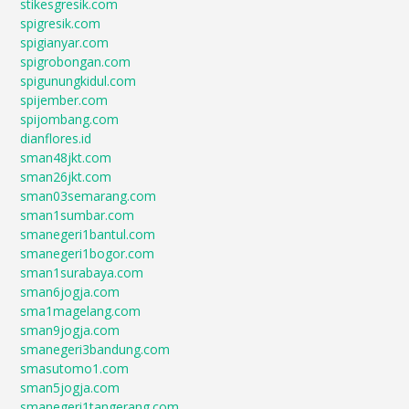
stikesgresik.com
spigresik.com
spigianyar.com
spigrobongan.com
spigunungkidul.com
spijember.com
spijombang.com
dianflores.id
sman48jkt.com
sman26jkt.com
sman03semarang.com
sman1sumbar.com
smanegeri1bantul.com
smanegeri1bogor.com
sman1surabaya.com
sman6jogja.com
sma1magelang.com
sman9jogja.com
smanegeri3bandung.com
smasutomo1.com
sman5jogja.com
smanegeri1tangerang.com