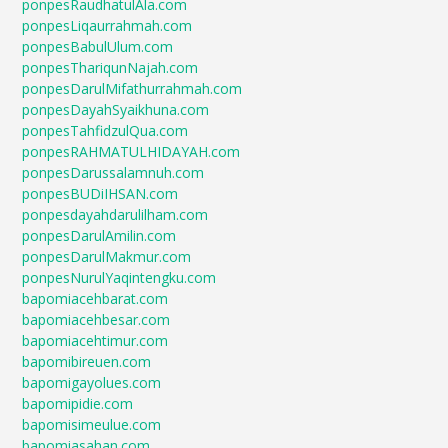
ponpesRaudhatulAla.com
ponpesLiqaurrahmah.com
ponpesBabulUlum.com
ponpesThariqunNajah.com
ponpesDarulMifathurrahmah.com
ponpesDayahSyaikhuna.com
ponpesTahfidzulQua.com
ponpesRAHMATULHIDAYAH.com
ponpesDarussalamnuh.com
ponpesBUDiIHSAN.com
ponpesdayahdarulilham.com
ponpesDarulAmilin.com
ponpesDarulMakmur.com
ponpesNurulYaqintengku.com
bapomiacehbarat.com
bapomiacehbesar.com
bapomiacehtimur.com
bapomibireuen.com
bapomigayolues.com
bapomipidie.com
bapomisimeulue.com
bapomiasahan.com