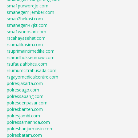
sma1purworejo.com
smanegeri1jember.com
sman2bekasi.com
smanegeri47jkt.com
sma1wonosari.com
rscahayasehat.com
rsumalikasim.com
rsuprimaintimedika.com
rsarunlhokseumaw.com
rsufauziahbireu.com
rsumumcitrahusada.com
rsgayomedicalcentre.com
polresjakarta.com
polresdago.com
polressabang.com
polresdenpasar.com
polresbanten.com
polresjambi.com
polressamarinda.com
polresbanjarmasin.com
polresbatam.com