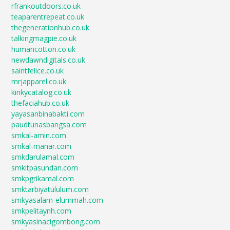
rfrankoutdoors.co.uk
teaparentrepeat.co.uk
thegenerationhub.co.uk
talkingmagpie.co.uk
humancotton.co.uk
newdawndigitals.co.uk
saintfelice.co.uk
mrjapparel.co.uk
kinkycatalog.co.uk
thefaciahub.co.uk
yayasanbinabakti.com
paudtunasbangsa.com
smkal-amin.com
smkal-manar.com
smkdarulamal.com
smkitpasundan.com
smkpgrikamal.com
smktarbiyatululum.com
smkyasalam-elummah.com
smkpelitaynh.com
smkyasinacigombong.com