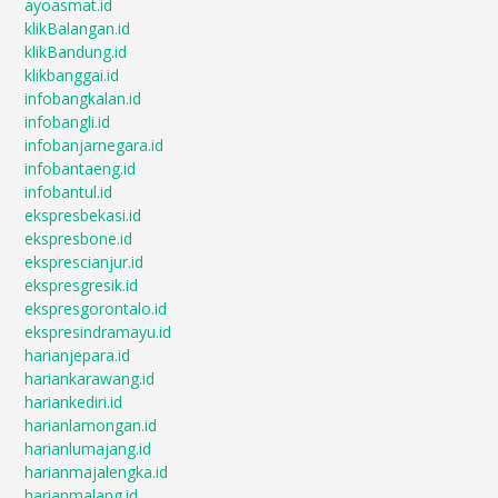
ayoasmat.id
klikBalangan.id
klikBandung.id
klikbanggai.id
infobangkalan.id
infobangli.id
infobanjarnegara.id
infobantaeng.id
infobantul.id
ekspresbekasi.id
ekspresbone.id
eksprescianjur.id
ekspresgresik.id
ekspresgorontalo.id
ekspresindramayu.id
harianjepara.id
hariankarawang.id
hariankediri.id
harianlamongan.id
harianlumajang.id
harianmajalengka.id
harianmalang.id