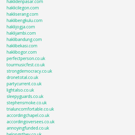
haklidenpasar.com
haklicilegon.com
hakliserang.com
haklibengkulu.com
haklijogja.com
haklijambi.com
haklibandung.com
haklibekasi.com
haklibogor.com
perfectperson.co.uk
tourmusicfest.co.uk
strongdemocracy.co.uk
dronetotal.co.uk
partycurrent.co.uk
lightalso.co.uk
sleepyguards.co.uk
stephensmoke.co.uk
trialuncomfortable.co.uk
accordingchapel.co.uk
accordingoversees.co.uk
annoyingfunded.co.uk
belongsthey.co.uk