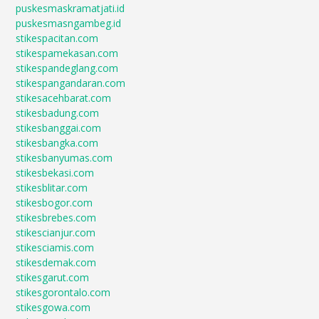
puskesmaskramatjati.id
puskesmasngambeg.id
stikespacitan.com
stikespamekasan.com
stikespandeglang.com
stikespangandaran.com
stikesacehbarat.com
stikesbadung.com
stikesbanggai.com
stikesbangka.com
stikesbanyumas.com
stikesbekasi.com
stikesblitar.com
stikesbogor.com
stikesbrebes.com
stikescianjur.com
stikesciamis.com
stikesdemak.com
stikesgarut.com
stikesgorontalo.com
stikesgowa.com