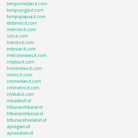
tempomedan.it.com
tempojogja.it.com
tempopapua.it.com
idntimes.it.com
metrotv.it.com
sctv.it.com
transtv.it.com
indosiar.it.com
metrotvnews.it.com
rctiplus.it.com
tvonenews.it.com
mnctv.it.com
cnnmedan.it.com
cnnmetro.it.com
cnnbali.it.com
meulaboh.id
tribunacehbarat.id
tribunacehbesar.id
tribunacehselatan.id
ayoagam.id
ayoasahan.id