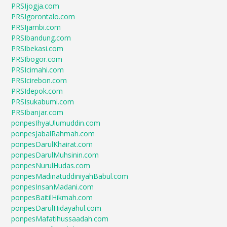
PRSIjogja.com
PRSIgorontalo.com
PRSIjambi.com
PRSIbandung.com
PRSIbekasi.com
PRSIbogor.com
PRSIcimahi.com
PRSIcirebon.com
PRSIdepok.com
PRSIsukabumi.com
PRSIbanjar.com
ponpesIhyaUlumuddin.com
ponpesJabalRahmah.com
ponpesDarulKhairat.com
ponpesDarulMuhsinin.com
ponpesNurulHudas.com
ponpesMadinatuddiniyahBabul.com
ponpesInsanMadani.com
ponpesBaitilHikmah.com
ponpesDarulHidayahul.com
ponpesMafatihussaadah.com