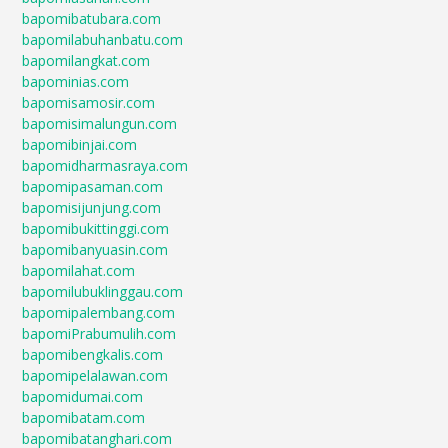
bapomibatubara.com
bapomilabuhanbatu.com
bapomilangkat.com
bapominias.com
bapomisamosir.com
bapomisimalungun.com
bapomibinjai.com
bapomidharmasraya.com
bapomipasaman.com
bapomisijunjung.com
bapomibukittinggi.com
bapomibanyuasin.com
bapomilahat.com
bapomilubuklinggau.com
bapomipalembang.com
bapomiPrabumulih.com
bapomibengkalis.com
bapomipelalawan.com
bapomidumai.com
bapomibatam.com
bapomibatanghari.com