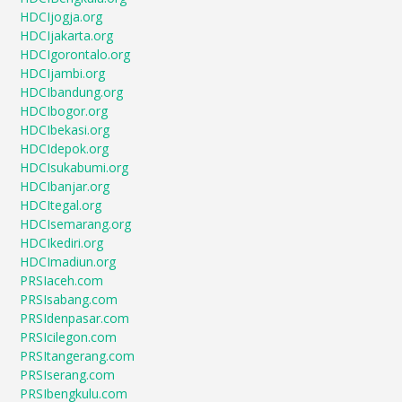
HDCIjogja.org
HDCIjakarta.org
HDCIgorontalo.org
HDCIjambi.org
HDCIbandung.org
HDCIbogor.org
HDCIbekasi.org
HDCIdepok.org
HDCIsukabumi.org
HDCIbanjar.org
HDCItegal.org
HDCIsemarang.org
HDCIkediri.org
HDCImadiun.org
PRSIaceh.com
PRSIsabang.com
PRSIdenpasar.com
PRSIcilegon.com
PRSItangerang.com
PRSIserang.com
PRSIbengkulu.com