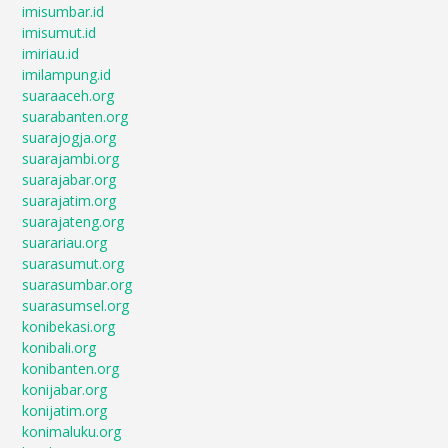
imisumbar.id
imisumut.id
imiriau.id
imilampung.id
suaraaceh.org
suarabanten.org
suarajogja.org
suarajambi.org
suarajabar.org
suarajatim.org
suarajateng.org
suarariau.org
suarasumut.org
suarasumbar.org
suarasumsel.org
konibekasi.org
konibali.org
konibanten.org
konijabar.org
konijatim.org
konimaluku.org