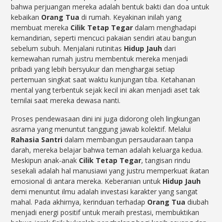
bahwa perjuangan mereka adalah bentuk bakti dan doa untuk
kebaikan
Orang Tua
di rumah. Keyakinan inilah yang
membuat mereka
Cilik Tetap Tegar
dalam menghadapi
kemandirian, seperti mencuci pakaian sendiri atau bangun
sebelum subuh. Menjalani rutinitas
Hidup Jauh
dari
kemewahan rumah justru membentuk mereka menjadi
pribadi yang lebih bersyukur dan menghargai setiap
pertemuan singkat saat waktu kunjungan tiba. Ketahanan
mental yang terbentuk sejak kecil ini akan menjadi aset tak
ternilai saat mereka dewasa nanti.
Proses pendewasaan dini ini juga didorong oleh lingkungan
asrama yang menuntut tanggung jawab kolektif. Melalui
Rahasia Santri
dalam membangun persaudaraan tanpa
darah, mereka belajar bahwa teman adalah keluarga kedua.
Meskipun anak-anak
Cilik Tetap Tegar
, tangisan rindu
sesekali adalah hal manusiawi yang justru memperkuat ikatan
emosional di antara mereka. Keberanian untuk
Hidup Jauh
demi menuntut ilmu adalah investasi karakter yang sangat
mahal. Pada akhirnya, kerinduan terhadap
Orang Tua
diubah
menjadi energi positif untuk meraih prestasi, membuktikan