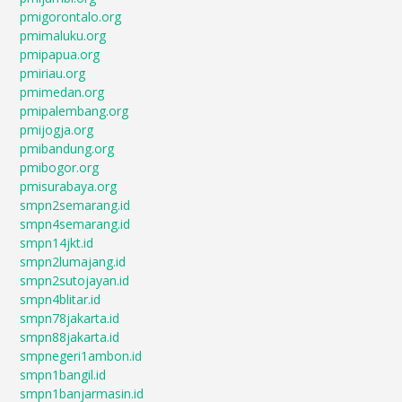
pmigorontalo.org
pmimaluku.org
pmipapua.org
pmiriau.org
pmimedan.org
pmipalembang.org
pmijogja.org
pmibandung.org
pmibogor.org
pmisurabaya.org
smpn2semarang.id
smpn4semarang.id
smpn14jkt.id
smpn2lumajang.id
smpn2sutojayan.id
smpn4blitar.id
smpn78jakarta.id
smpn88jakarta.id
smpnegeri1ambon.id
smpn1bangil.id
smpn1banjarmasin.id