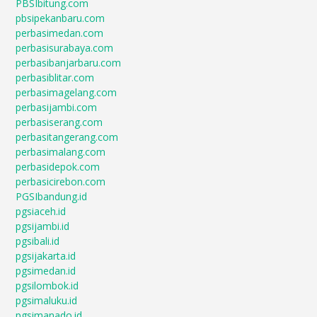
PBSIbitung.com
pbsipekanbaru.com
perbasimedan.com
perbasisurabaya.com
perbasibanjarbaru.com
perbasiblitar.com
perbasimagelang.com
perbasijambi.com
perbasiserang.com
perbasitangerang.com
perbasimalang.com
perbasidepok.com
perbasicirebon.com
PGSIbandung.id
pgsiaceh.id
pgsijambi.id
pgsibali.id
pgsijakarta.id
pgsimedan.id
pgsilombok.id
pgsimaluku.id
pgsimanado.id