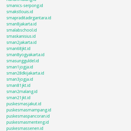
smanics-serpong.id
smakstlouis.id
smapraditadirgantara.id
sman8jakarta.id
smalabschool.id
smaskanisius.id
sman2jakarta.id
sman68jkt.id
sman8yogyakarta.id
smasungguldel.id
sman1jogja.id
sman28dkijakarta.id
sman3jogja.id
sman81jkt.id
sman2malang.id
sman21jkt.id
puskesmasjakut.id
puskesmasmampang.id
puskesmaspancoran.id
puskesmasmenteng.id
puskesmassenen.id