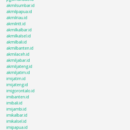
akmilsumbar.id
akmilpapua.id
akmilriau.id
akmilntt.id
akmilkalbar.id
akmilkalsel.id
akmilbali.id
akmilbanten.id
akmilaceh.id
akmiljabar.id
akmiljateng.id
akmiljatim.id
imijatim.id
imijateng.id
imigorontalo.id
imibanten.id
imibali.id
imijambi.id
imikalbar.id
imikalsel.id
imipapua.id