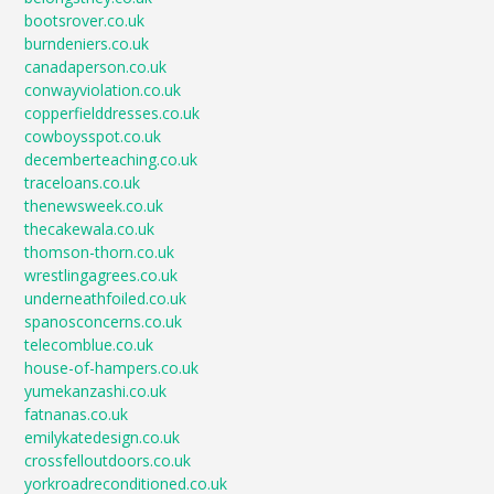
bootsrover.co.uk
burndeniers.co.uk
canadaperson.co.uk
conwayviolation.co.uk
copperfielddresses.co.uk
cowboysspot.co.uk
decemberteaching.co.uk
traceloans.co.uk
thenewsweek.co.uk
thecakewala.co.uk
thomson-thorn.co.uk
wrestlingagrees.co.uk
underneathfoiled.co.uk
spanosconcerns.co.uk
telecomblue.co.uk
house-of-hampers.co.uk
yumekanzashi.co.uk
fatnanas.co.uk
emilykatedesign.co.uk
crossfelloutdoors.co.uk
yorkroadreconditioned.co.uk