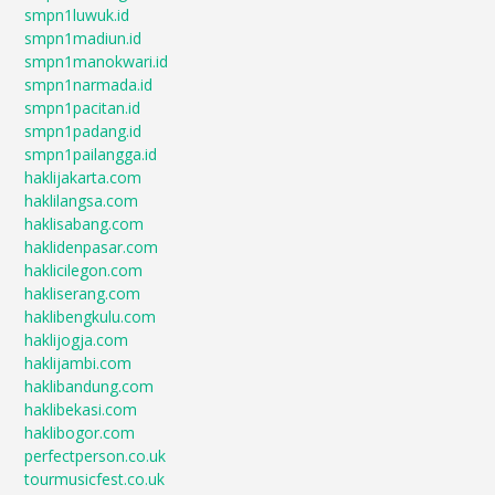
smpn1luwuk.id
smpn1madiun.id
smpn1manokwari.id
smpn1narmada.id
smpn1pacitan.id
smpn1padang.id
smpn1pailangga.id
haklijakarta.com
haklilangsa.com
haklisabang.com
haklidenpasar.com
haklicilegon.com
hakliserang.com
haklibengkulu.com
haklijogja.com
haklijambi.com
haklibandung.com
haklibekasi.com
haklibogor.com
perfectperson.co.uk
tourmusicfest.co.uk