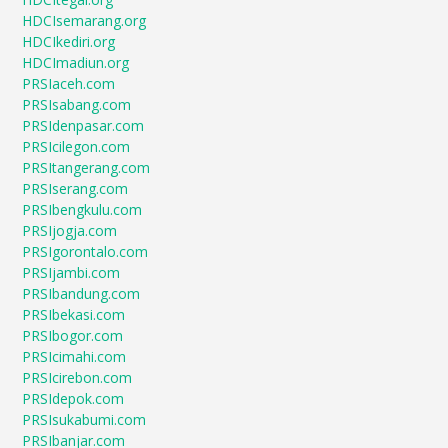
HDCIsemarang.org
HDCIkediri.org
HDCImadiun.org
PRSIaceh.com
PRSIsabang.com
PRSIdenpasar.com
PRSIcilegon.com
PRSItangerang.com
PRSIserang.com
PRSIbengkulu.com
PRSIjogja.com
PRSIgorontalo.com
PRSIjambi.com
PRSIbandung.com
PRSIbekasi.com
PRSIbogor.com
PRSIcimahi.com
PRSIcirebon.com
PRSIdepok.com
PRSIsukabumi.com
PRSIbanjar.com