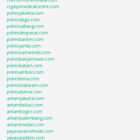
rsgayomedicalcentre.com
polresjakarta.com
polresdago.com
polressabang.com
polresdenpasar.com
polresbanten.com
polresjambi.com
polressamarinda.com
polresbanjarmasin.com
polresbatam.com
polresambon.com
polresbima.com
polresmataram.com
polresdumai.com
antamjakarta.com
antambekasi.com
antambogor.com
antampalembang.com
antammedan.com
yayasanarrohmah.com
yayasanpkbm.com