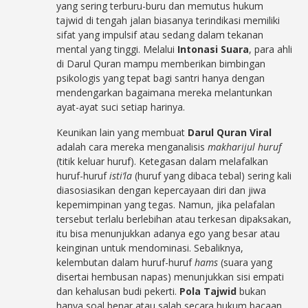
yang sering terburu-buru dan memutus hukum
tajwid di tengah jalan biasanya terindikasi memiliki
sifat yang impulsif atau sedang dalam tekanan
mental yang tinggi. Melalui
Intonasi Suara
, para ahli
di Darul Quran mampu memberikan bimbingan
psikologis yang tepat bagi santri hanya dengan
mendengarkan bagaimana mereka melantunkan
ayat-ayat suci setiap harinya.
Keunikan lain yang membuat
Darul Quran Viral
adalah cara mereka menganalisis
makharijul huruf
(titik keluar huruf). Ketegasan dalam melafalkan
huruf-huruf
isti’la
(huruf yang dibaca tebal) sering kali
diasosiasikan dengan kepercayaan diri dan jiwa
kepemimpinan yang tegas. Namun, jika pelafalan
tersebut terlalu berlebihan atau terkesan dipaksakan,
itu bisa menunjukkan adanya ego yang besar atau
keinginan untuk mendominasi. Sebaliknya,
kelembutan dalam huruf-huruf
hams
(suara yang
disertai hembusan napas) menunjukkan sisi empati
dan kehalusan budi pekerti.
Pola Tajwid
bukan
hanya soal benar atau salah secara hukum bacaan,