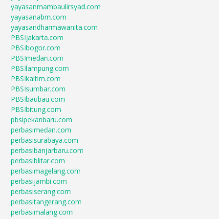
yayasanmambaulirsyad.com
yayasanabm.com
yayasandharmawanita.com
PBSIjakarta.com
PBSIbogor.com
PBSImedan.com
PBSIlampung.com
PBSIkaltim.com
PBSIsumbar.com
PBSIbaubau.com
PBSIbitung.com
pbsipekanbaru.com
perbasimedan.com
perbasisurabaya.com
perbasibanjarbaru.com
perbasiblitar.com
perbasimagelang.com
perbasijambi.com
perbasiserang.com
perbasitangerang.com
perbasimalang.com