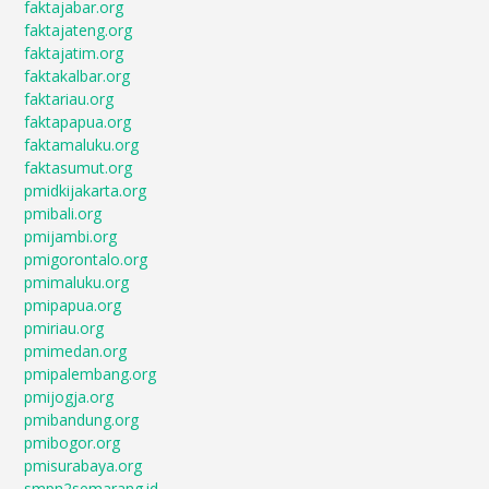
faktajabar.org
faktajateng.org
faktajatim.org
faktakalbar.org
faktariau.org
faktapapua.org
faktamaluku.org
faktasumut.org
pmidkijakarta.org
pmibali.org
pmijambi.org
pmigorontalo.org
pmimaluku.org
pmipapua.org
pmiriau.org
pmimedan.org
pmipalembang.org
pmijogja.org
pmibandung.org
pmibogor.org
pmisurabaya.org
smpn2semarang.id