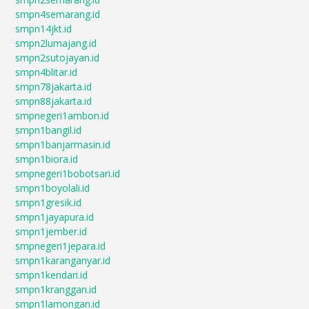
smpn4semarang.id
smpn14jkt.id
smpn2lumajang.id
smpn2sutojayan.id
smpn4blitar.id
smpn78jakarta.id
smpn88jakarta.id
smpnegeri1ambon.id
smpn1bangil.id
smpn1banjarmasin.id
smpn1biora.id
smpnegeri1bobotsari.id
smpn1boyolali.id
smpn1gresik.id
smpn1jayapura.id
smpn1jember.id
smpnegeri1jepara.id
smpn1karanganyar.id
smpn1kendari.id
smpn1kranggan.id
smpn1lamongan.id