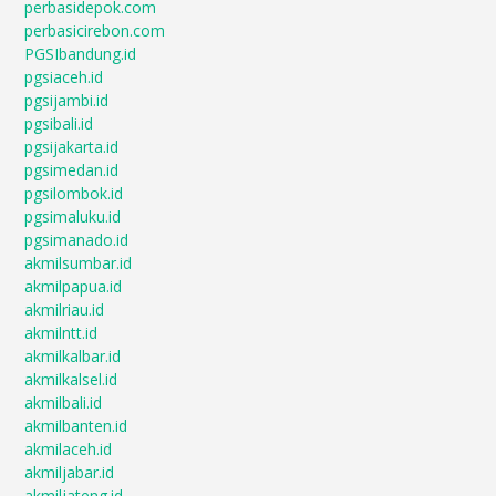
perbasidepok.com
perbasicirebon.com
PGSIbandung.id
pgsiaceh.id
pgsijambi.id
pgsibali.id
pgsijakarta.id
pgsimedan.id
pgsilombok.id
pgsimaluku.id
pgsimanado.id
akmilsumbar.id
akmilpapua.id
akmilriau.id
akmilntt.id
akmilkalbar.id
akmilkalsel.id
akmilbali.id
akmilbanten.id
akmilaceh.id
akmiljabar.id
akmiljateng.id