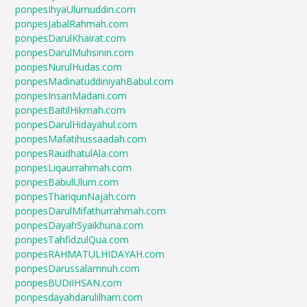
ponpesIhyaUlumuddin.com
ponpesJabalRahmah.com
ponpesDarulKhairat.com
ponpesDarulMuhsinin.com
ponpesNurulHudas.com
ponpesMadinatuddiniyahBabul.com
ponpesInsanMadani.com
ponpesBaitilHikmah.com
ponpesDarulHidayahul.com
ponpesMafatihussaadah.com
ponpesRaudhatulAla.com
ponpesLiqaurrahmah.com
ponpesBabulUlum.com
ponpesThariqunNajah.com
ponpesDarulMifathurrahmah.com
ponpesDayahSyaikhuna.com
ponpesTahfidzulQua.com
ponpesRAHMATULHIDAYAH.com
ponpesDarussalamnuh.com
ponpesBUDiIHSAN.com
ponpesdayahdarulilham.com