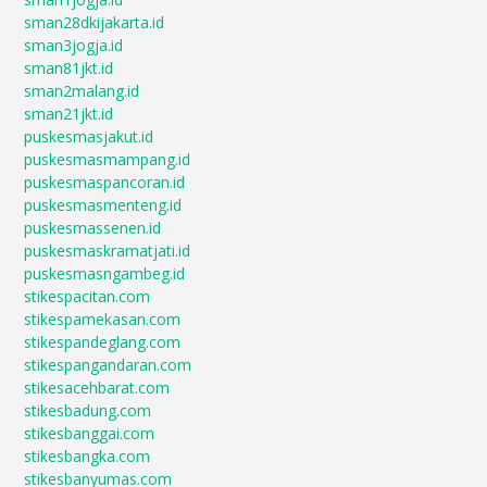
sman28dkijakarta.id
sman3jogja.id
sman81jkt.id
sman2malang.id
sman21jkt.id
puskesmasjakut.id
puskesmasmampang.id
puskesmaspancoran.id
puskesmasmenteng.id
puskesmassenen.id
puskesmaskramatjati.id
puskesmasngambeg.id
stikespacitan.com
stikespamekasan.com
stikespandeglang.com
stikespangandaran.com
stikesacehbarat.com
stikesbadung.com
stikesbanggai.com
stikesbangka.com
stikesbanyumas.com