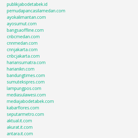
publikjabodetabek.id
pemudapancasilamedan.com
ayokalimantan.com
ayosumut.com
bangsaoffline.com
cnbcmedan.com
cnnmedan.com
cnnjakarta.com
cnbcjakarta.com
hariansumatra.com
harianikn.com
bandungtimes.com
sumutekspres.com
lampungpos.com
mediasulawesi.com
mediajabodetabek.com
kabarflores.com
seputarmetro.com
aktual.it.com
akurat.it.com
antara.it.com