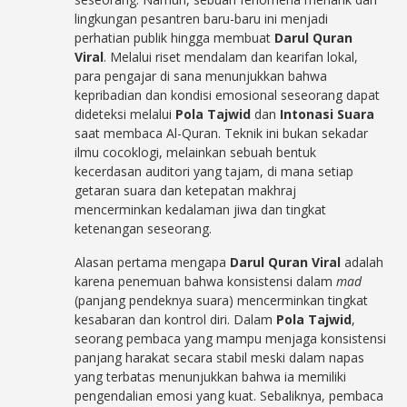
lingkungan pesantren baru-baru ini menjadi
perhatian publik hingga membuat
Darul Quran
Viral
. Melalui riset mendalam dan kearifan lokal,
para pengajar di sana menunjukkan bahwa
kepribadian dan kondisi emosional seseorang dapat
dideteksi melalui
Pola Tajwid
dan
Intonasi Suara
saat membaca Al-Quran. Teknik ini bukan sekadar
ilmu cocoklogi, melainkan sebuah bentuk
kecerdasan auditori yang tajam, di mana setiap
getaran suara dan ketepatan makhraj
mencerminkan kedalaman jiwa dan tingkat
ketenangan seseorang.
Alasan pertama mengapa
Darul Quran Viral
adalah
karena penemuan bahwa konsistensi dalam
mad
(panjang pendeknya suara) mencerminkan tingkat
kesabaran dan kontrol diri. Dalam
Pola Tajwid
,
seorang pembaca yang mampu menjaga konsistensi
panjang harakat secara stabil meski dalam napas
yang terbatas menunjukkan bahwa ia memiliki
pengendalian emosi yang kuat. Sebaliknya, pembaca