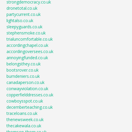
strongdemocracy.co.uk
dronetotal.co.uk
partycurrent.co.uk
lightalso.co.uk
sleepyguards.co.uk
stephensmoke.co.uk
trialuncomfortable.co.uk
accordingchapel.co.uk
accordingoversees.co.uk
annoyingfunded.co.uk
belongsthey.co.uk
bootsrover.co.uk
burndeniers.co.uk
canadaperson.co.uk
conwayviolation.co.uk
copperfielddresses.co.uk
cowboysspot.co.uk
decemberteaching.co.uk
traceloans.co.uk
thenewsweek.co.uk
thecakewala.co.uk
thomson-thorn.co.uk