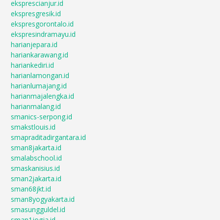
eksprescianjur.id
ekspresgresik.id
ekspresgorontalo.id
ekspresindramayu.id
harianjepara.id
hariankarawang.id
hariankediri.id
harianlamongan.id
harianlumajang.id
harianmajalengka.id
harianmalang.id
smanics-serpong.id
smakstlouis.id
smapraditadirgantara.id
sman8jakarta.id
smalabschool.id
smaskanisius.id
sman2jakarta.id
sman68jkt.id
sman8yogyakarta.id
smasungguldel.id
sman1jogja.id