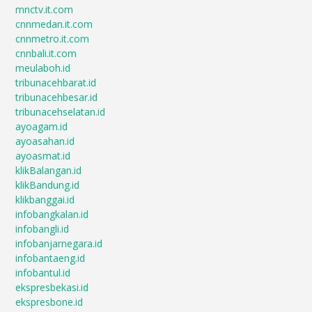
mnctv.it.com
cnnmedan.it.com
cnnmetro.it.com
cnnbali.it.com
meulaboh.id
tribunacehbarat.id
tribunacehbesar.id
tribunacehselatan.id
ayoagam.id
ayoasahan.id
ayoasmat.id
klikBalangan.id
klikBandung.id
klikbanggai.id
infobangkalan.id
infobangli.id
infobanjarnegara.id
infobantaeng.id
infobantul.id
ekspresbekasi.id
ekspresbone.id