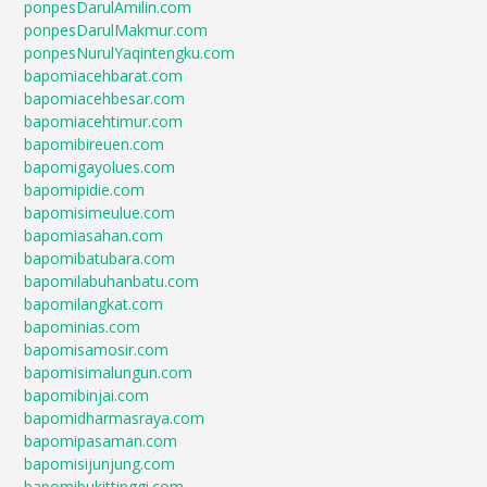
ponpesDarulAmilin.com
ponpesDarulMakmur.com
ponpesNurulYaqintengku.com
bapomiacehbarat.com
bapomiacehbesar.com
bapomiacehtimur.com
bapomibireuen.com
bapomigayolues.com
bapomipidie.com
bapomisimeulue.com
bapomiasahan.com
bapomibatubara.com
bapomilabuhanbatu.com
bapomilangkat.com
bapominias.com
bapomisamosir.com
bapomisimalungun.com
bapomibinjai.com
bapomidharmasraya.com
bapomipasaman.com
bapomisijunjung.com
bapomibukittinggi.com