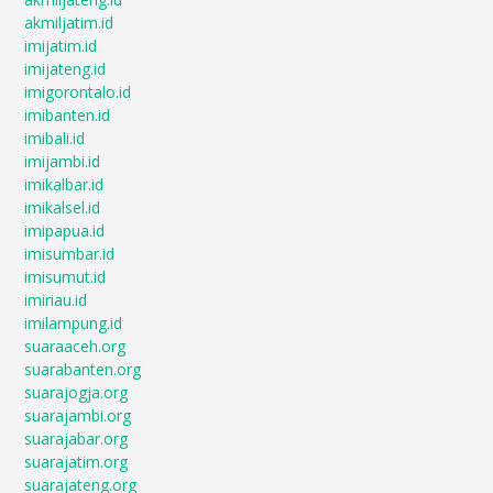
akmiljatim.id
imijatim.id
imijateng.id
imigorontalo.id
imibanten.id
imibali.id
imijambi.id
imikalbar.id
imikalsel.id
imipapua.id
imisumbar.id
imisumut.id
imiriau.id
imilampung.id
suaraaceh.org
suarabanten.org
suarajogja.org
suarajambi.org
suarajabar.org
suarajatim.org
suarajateng.org