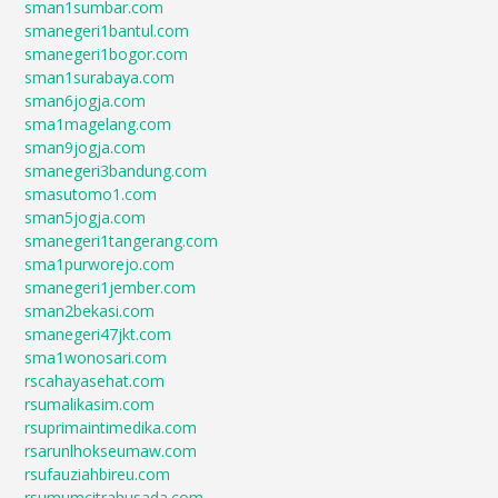
sman1sumbar.com
smanegeri1bantul.com
smanegeri1bogor.com
sman1surabaya.com
sman6jogja.com
sma1magelang.com
sman9jogja.com
smanegeri3bandung.com
smasutomo1.com
sman5jogja.com
smanegeri1tangerang.com
sma1purworejo.com
smanegeri1jember.com
sman2bekasi.com
smanegeri47jkt.com
sma1wonosari.com
rscahayasehat.com
rsumalikasim.com
rsuprimaintimedika.com
rsarunlhokseumaw.com
rsufauziahbireu.com
rsumumcitrahusada.com