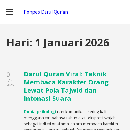
Ponpes Darul Qur'an
Hari:
1 Januari 2026
Darul Quran Viral: Teknik
01
Membaca Karakter Orang
JAN
2026
Lewat Pola Tajwid dan
Intonasi Suara
Dunia psikologi
dan komunikasi sering kali
menggunakan bahasa tubuh atau ekspresi wajah
sebagai indikator utama dalam membaca karakter
seseorang. Namun, sebuah fenomena menarik dari