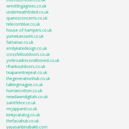
wrestlingagrees.co.uk
underneathfoiled.co.uk
spanosconcerns.co.uk
telecomblue.co.uk
house-of-hampers.co.uk
yumekanzashi.co.uk
fatnanas.co.uk
emilykatedesign.co.uk
crossfelloutdoors.co.uk
yorkroadreconditioned.co.uk
rfrankoutdoors.co.uk
teaparentrepeat.co.uk
thegenerationhub.co.uk
talkingmagpie.co.uk
humancotton.co.uk
newdawndigitals.co.uk
saintfelice.co.uk
mrjapparel.co.uk
kinkycatalog.co.uk
thefaciahub.co.uk
yayasanbinabakti.com