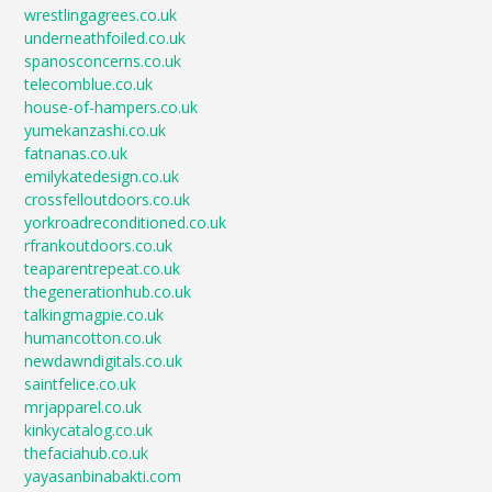
wrestlingagrees.co.uk
underneathfoiled.co.uk
spanosconcerns.co.uk
telecomblue.co.uk
house-of-hampers.co.uk
yumekanzashi.co.uk
fatnanas.co.uk
emilykatedesign.co.uk
crossfelloutdoors.co.uk
yorkroadreconditioned.co.uk
rfrankoutdoors.co.uk
teaparentrepeat.co.uk
thegenerationhub.co.uk
talkingmagpie.co.uk
humancotton.co.uk
newdawndigitals.co.uk
saintfelice.co.uk
mrjapparel.co.uk
kinkycatalog.co.uk
thefaciahub.co.uk
yayasanbinabakti.com