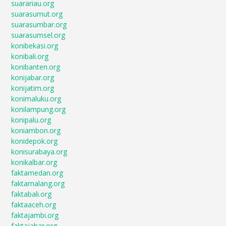
suarariau.org
suarasumut.org
suarasumbar.org
suarasumsel.org
konibekasi.org
konibali.org
konibanten.org
konijabar.org
konijatim.org
konimaluku.org
konilampung.org
konipalu.org
koniambon.org
konidepok.org
konisurabaya.org
konikalbar.org
faktamedan.org
faktamalang.org
faktabali.org
faktaaceh.org
faktajambi.org
faktajabar.org