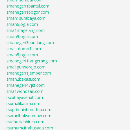
smanegeri1bantul.com
smanegeri1bogor.com
sman1surabaya.com
sman6jogja.com
sma1magelang.com
sman9jogja.com
smanegeri3bandung.com
smasutomo1.com
sman5jogja.com
smanegeri1tangerang.com
sma1purworejo.com
smanegeri1jember.com
sman2bekasi.com
smanegeri47jkt.com
sma1wonosari.com
rscahayasehat.com
rsumalikasim.com
rsuprimaintimedika.com
rsarunlhokseumaw.com
rsufauziahbireu.com
rsumumcitrahusada.com