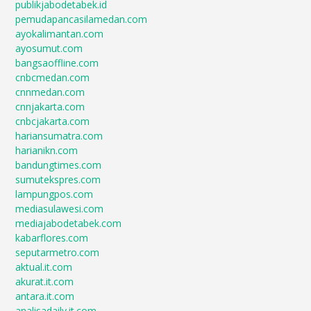
publikjabodetabek.id
pemudapancasilamedan.com
ayokalimantan.com
ayosumut.com
bangsaoffline.com
cnbcmedan.com
cnnmedan.com
cnnjakarta.com
cnbcjakarta.com
hariansumatra.com
harianikn.com
bandungtimes.com
sumutekspres.com
lampungpos.com
mediasulawesi.com
mediajabodetabek.com
kabarflores.com
seputarmetro.com
aktual.it.com
akurat.it.com
antara.it.com
analisadaily.it.com