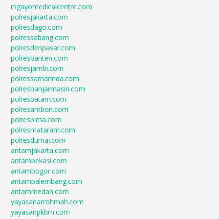
rsgayomedicalcentre.com
polresjakarta.com
polresdago.com
polressabang.com
polresdenpasar.com
polresbanten.com
polresjambi.com
polressamarinda.com
polresbanjarmasin.com
polresbatam.com
polresambon.com
polresbima.com
polresmataram.com
polresdumai.com
antamjakarta.com
antambekasi.com
antambogor.com
antampalembang.com
antammedan.com
yayasanarrohmah.com
yayasanpkbm.com