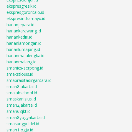
ekspresgresik.id
ekspresgorontalo.id
ekspresindramayu.id
harianjepara.id
hariankarawang.id
hariankediri.id
harianlamongan.id
harianlumajang.id
harianmajalengka.id
harianmalang.id
smanics-serpong.id
smakstlouis.id
smapraditadirgantara.id
sman8jakarta.id
smalabschool.id
smaskanisius.id
sman2jakarta.id
sman68jkt.id
sman8yogyakarta.id
smasungguldel.id
sman1jogja.id