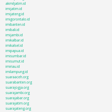
akmiljatim.id
imijatim.id
imijateng.id
imigorontalo.id
imibanten.id
imibali.id
imijambi.id
imikalbar.id
imikalsel.id
imipapua.id
imisumbar.id
imisumut.id
imiriau.id
imilampung.id
suaraaceh.org
suarabanten.org
suarajogja.org
suarajambi.org
suarajabar.org
suarajatim.org
suarajateng.org