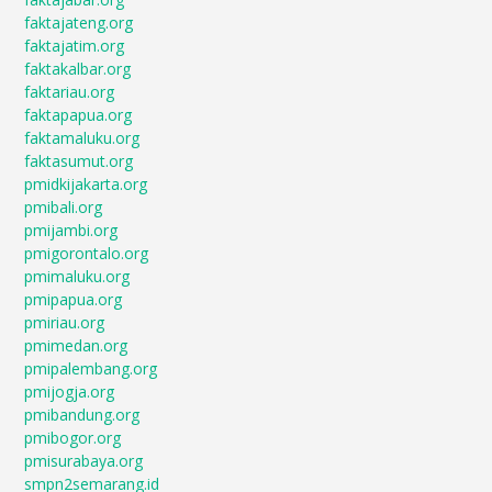
faktajateng.org
faktajatim.org
faktakalbar.org
faktariau.org
faktapapua.org
faktamaluku.org
faktasumut.org
pmidkijakarta.org
pmibali.org
pmijambi.org
pmigorontalo.org
pmimaluku.org
pmipapua.org
pmiriau.org
pmimedan.org
pmipalembang.org
pmijogja.org
pmibandung.org
pmibogor.org
pmisurabaya.org
smpn2semarang.id