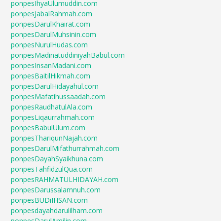
ponpesIhyaUlumuddin.com
ponpesJabalRahmah.com
ponpesDarulKhairat.com
ponpesDarulMuhsinin.com
ponpesNurulHudas.com
ponpesMadinatuddiniyahBabul.com
ponpesInsanMadani.com
ponpesBaitilHikmah.com
ponpesDarulHidayahul.com
ponpesMafatihussaadah.com
ponpesRaudhatulAla.com
ponpesLiqaurrahmah.com
ponpesBabulUlum.com
ponpesThariqunNajah.com
ponpesDarulMifathurrahmah.com
ponpesDayahSyaikhuna.com
ponpesTahfidzulQua.com
ponpesRAHMATULHIDAYAH.com
ponpesDarussalamnuh.com
ponpesBUDiIHSAN.com
ponpesdayahdarulilham.com
ponpesDarulAmilin.com