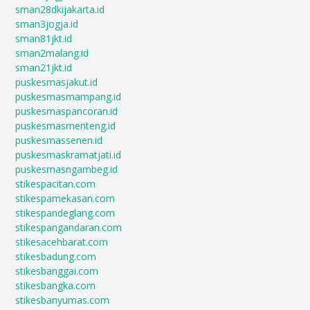
sman28dkijakarta.id
sman3jogja.id
sman81jkt.id
sman2malang.id
sman21jkt.id
puskesmasjakut.id
puskesmasmampang.id
puskesmaspancoran.id
puskesmasmenteng.id
puskesmassenen.id
puskesmaskramatjati.id
puskesmasngambeg.id
stikespacitan.com
stikespamekasan.com
stikespandeglang.com
stikespangandaran.com
stikesacehbarat.com
stikesbadung.com
stikesbanggai.com
stikesbangka.com
stikesbanyumas.com