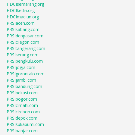
HDCIsemarang.org
HDCIkediri.org
HDCImadiun.org
PRSIaceh.com
PRSIsabang.com
PRSIdenpasar.com
PRSIcilegon.com
PRSItangerang.com
PRSIserang.com
PRSIbengkulu.com
PRSIjogja.com
PRSIgorontalo.com
PRSIjambi.com
PRSIbandung.com
PRSIbekasi.com
PRSIbogor.com
PRSIcimahi.com
PRSIcirebon.com
PRSIdepok.com
PRSIsukabumi.com
PRSIbanjar.com