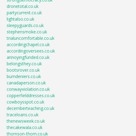
dronetotal.co.uk
partycurrent.co.uk
lightalso.co.uk
sleepyguards.co.uk
stephensmoke.co.uk
trialuncomfortable.co.uk
accordingchapel.co.uk
accordingoversees.co.uk
annoyingfunded.co.uk
belongsthey.co.uk
bootsrover.co.uk
burndeniers.co.uk
canadaperson.co.uk
conwayviolation.co.uk
copperfielddresses.co.uk
cowboysspot.co.uk
decemberteaching.co.uk
traceloans.co.uk
thenewsweek.co.uk
thecakewala.co.uk
thomson-thorn.co.uk