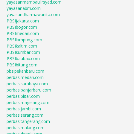
yayasanmambaulirsyad.com
yayasanabm.com
yayasandharmawanita.com
PBSIjakarta.com
PBSIbogor.com
PBSImedan.com
PBSIlampung.com
PBSIkaltim.com
PBSIsumbar.com
PBSIbaubau.com
PBSIbitung.com
pbsipekanbaru.com
perbasimedan.com
perbasisurabaya.com
perbasibanjarbaru.com
perbasiblitar.com
perbasimagelang.com
perbasijambi.com
perbasiserang.com
perbasitangerang.com
perbasimalang.com
perbasidepok.com