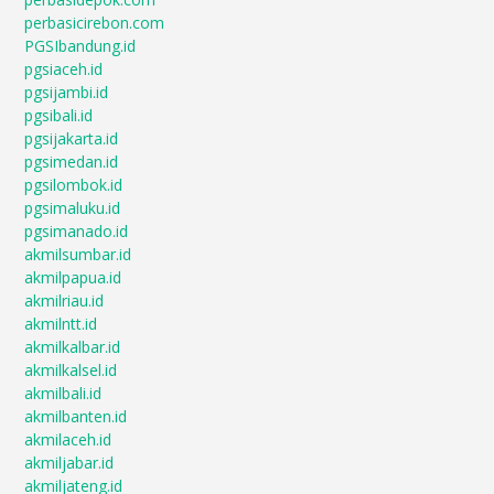
perbasicirebon.com
PGSIbandung.id
pgsiaceh.id
pgsijambi.id
pgsibali.id
pgsijakarta.id
pgsimedan.id
pgsilombok.id
pgsimaluku.id
pgsimanado.id
akmilsumbar.id
akmilpapua.id
akmilriau.id
akmilntt.id
akmilkalbar.id
akmilkalsel.id
akmilbali.id
akmilbanten.id
akmilaceh.id
akmiljabar.id
akmiljateng.id