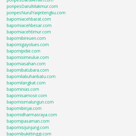
ponpesDarulMakmur.com
ponpesNurulYaqintengku.com
bapomiacehbarat.com
bapomiacehbesar.com
bapomiacehtimur.com
bapomibireuen.com
bapomigayolues.com
bapomipidie.com
bapomisimeulue.com
bapomiasahan.com
bapomibatubara.com
bapomilabuhanbatu.com
bapomilangkat.com
bapominias.com
bapomisamosir.com
bapomisimalungun.com
bapomibinjai.com
bapomidharmasraya.com
bapomipasaman.com
bapomisijunjung.com
bapomibukittinggi.com