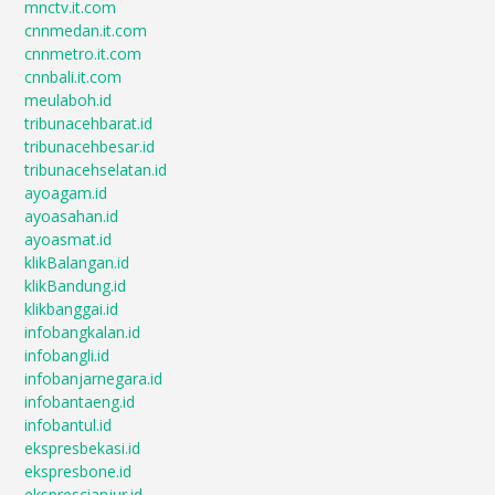
mnctv.it.com
cnnmedan.it.com
cnnmetro.it.com
cnnbali.it.com
meulaboh.id
tribunacehbarat.id
tribunacehbesar.id
tribunacehselatan.id
ayoagam.id
ayoasahan.id
ayoasmat.id
klikBalangan.id
klikBandung.id
klikbanggai.id
infobangkalan.id
infobangli.id
infobanjarnegara.id
infobantaeng.id
infobantul.id
ekspresbekasi.id
ekspresbone.id
eksprescianjur.id