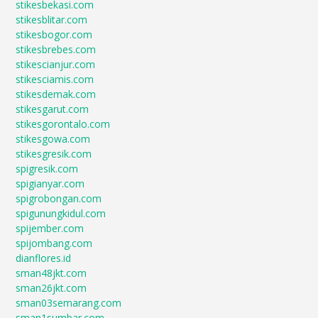
stikesbekasi.com
stikesblitar.com
stikesbogor.com
stikesbrebes.com
stikescianjur.com
stikesciamis.com
stikesdemak.com
stikesgarut.com
stikesgorontalo.com
stikesgowa.com
stikesgresik.com
spigresik.com
spigianyar.com
spigrobongan.com
spigunungkidul.com
spijember.com
spijombang.com
dianflores.id
sman48jkt.com
sman26jkt.com
sman03semarang.com
sman1sumbar.com