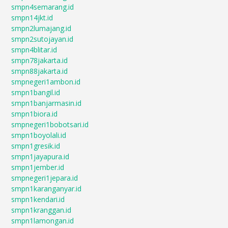
smpn4semarang.id
smpn14jkt.id
smpn2lumajang.id
smpn2sutojayan.id
smpn4blitar.id
smpn78jakarta.id
smpn88jakarta.id
smpnegeri1ambon.id
smpn1bangil.id
smpn1banjarmasin.id
smpn1biora.id
smpnegeri1bobotsari.id
smpn1boyolali.id
smpn1gresik.id
smpn1jayapura.id
smpn1jember.id
smpnegeri1jepara.id
smpn1karanganyar.id
smpn1kendari.id
smpn1kranggan.id
smpn1lamongan.id