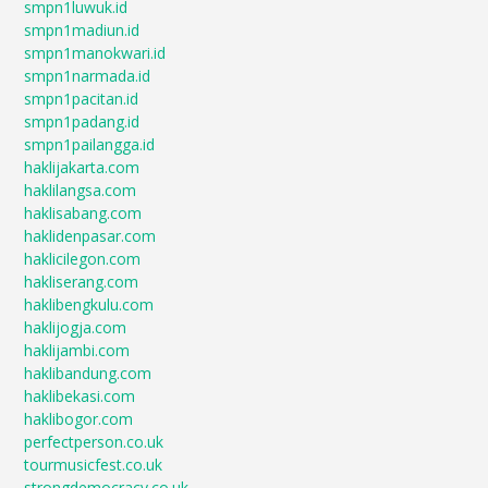
smpn1luwuk.id
smpn1madiun.id
smpn1manokwari.id
smpn1narmada.id
smpn1pacitan.id
smpn1padang.id
smpn1pailangga.id
haklijakarta.com
haklilangsa.com
haklisabang.com
haklidenpasar.com
haklicilegon.com
hakliserang.com
haklibengkulu.com
haklijogja.com
haklijambi.com
haklibandung.com
haklibekasi.com
haklibogor.com
perfectperson.co.uk
tourmusicfest.co.uk
strongdemocracy.co.uk