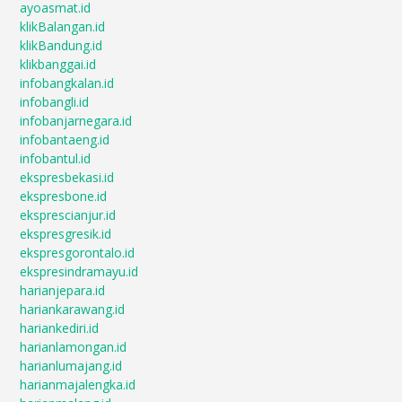
ayoasmat.id
klikBalangan.id
klikBandung.id
klikbanggai.id
infobangkalan.id
infobangli.id
infobanjarnegara.id
infobantaeng.id
infobantul.id
ekspresbekasi.id
ekspresbone.id
eksprescianjur.id
ekspresgresik.id
ekspresgorontalo.id
ekspresindramayu.id
harianjepara.id
hariankarawang.id
hariankediri.id
harianlamongan.id
harianlumajang.id
harianmajalengka.id