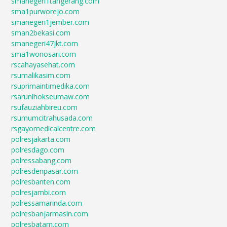
smanegeri1tangerang.com
sma1purworejo.com
smanegeri1jember.com
sman2bekasi.com
smanegeri47jkt.com
sma1wonosari.com
rscahayasehat.com
rsumalikasim.com
rsuprimaintimedika.com
rsarunlhokseumaw.com
rsufauziahbireu.com
rsumumcitrahusada.com
rsgayomedicalcentre.com
polresjakarta.com
polresdago.com
polressabang.com
polresdenpasar.com
polresbanten.com
polresjambi.com
polressamarinda.com
polresbanjarmasin.com
polresbatam.com