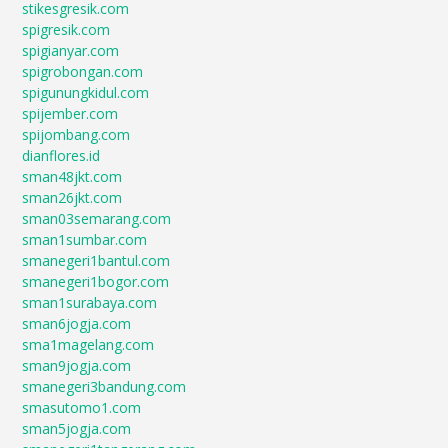
stikesgresik.com
spigresik.com
spigianyar.com
spigrobongan.com
spigunungkidul.com
spijember.com
spijombang.com
dianflores.id
sman48jkt.com
sman26jkt.com
sman03semarang.com
sman1sumbar.com
smanegeri1bantul.com
smanegeri1bogor.com
sman1surabaya.com
sman6jogja.com
sma1magelang.com
sman9jogja.com
smanegeri3bandung.com
smasutomo1.com
sman5jogja.com