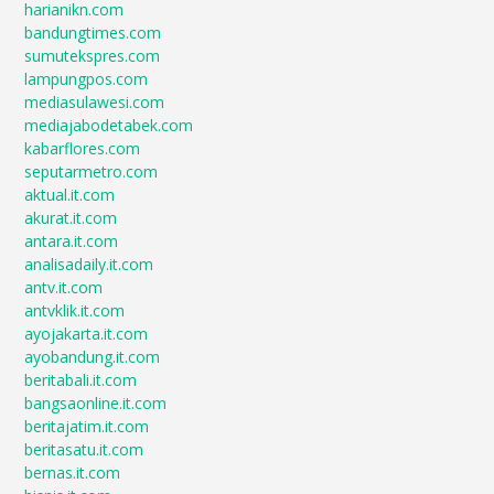
harianikn.com
bandungtimes.com
sumutekspres.com
lampungpos.com
mediasulawesi.com
mediajabodetabek.com
kabarflores.com
seputarmetro.com
aktual.it.com
akurat.it.com
antara.it.com
analisadaily.it.com
antv.it.com
antvklik.it.com
ayojakarta.it.com
ayobandung.it.com
beritabali.it.com
bangsaonline.it.com
beritajatim.it.com
beritasatu.it.com
bernas.it.com