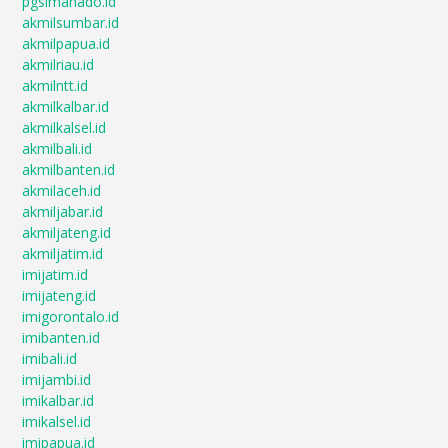
pgsimanado.id
akmilsumbar.id
akmilpapua.id
akmilriau.id
akmilntt.id
akmilkalbar.id
akmilkalsel.id
akmilbali.id
akmilbanten.id
akmilaceh.id
akmiljabar.id
akmiljateng.id
akmiljatim.id
imijatim.id
imijateng.id
imigorontalo.id
imibanten.id
imibali.id
imijambi.id
imikalbar.id
imikalsel.id
imipapua.id