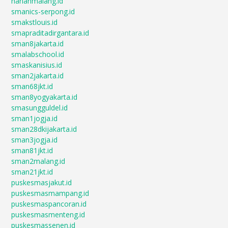
harianmalang.id
smanics-serpong.id
smakstlouis.id
smapraditadirgantara.id
sman8jakarta.id
smalabschool.id
smaskanisius.id
sman2jakarta.id
sman68jkt.id
sman8yogyakarta.id
smasungguldel.id
sman1jogja.id
sman28dkijakarta.id
sman3jogja.id
sman81jkt.id
sman2malang.id
sman21jkt.id
puskesmasjakut.id
puskesmasmampang.id
puskesmaspancoran.id
puskesmasmenteng.id
puskesmassenen.id