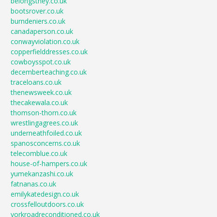
belongsthey.co.uk
bootsrover.co.uk
burndeniers.co.uk
canadaperson.co.uk
conwayviolation.co.uk
copperfielddresses.co.uk
cowboysspot.co.uk
decemberteaching.co.uk
traceloans.co.uk
thenewsweek.co.uk
thecakewala.co.uk
thomson-thorn.co.uk
wrestlingagrees.co.uk
underneathfoiled.co.uk
spanosconcerns.co.uk
telecomblue.co.uk
house-of-hampers.co.uk
yumekanzashi.co.uk
fatnanas.co.uk
emilykatedesign.co.uk
crossfelloutdoors.co.uk
yorkroadreconditioned.co.uk