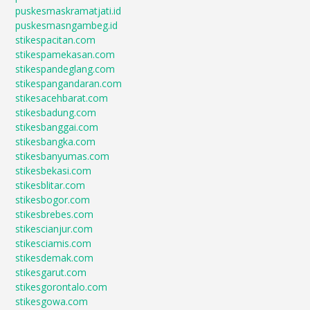
puskesmaskramatjati.id
puskesmasngambeg.id
stikespacitan.com
stikespamekasan.com
stikespandeglang.com
stikespangandaran.com
stikesacehbarat.com
stikesbadung.com
stikesbanggai.com
stikesbangka.com
stikesbanyumas.com
stikesbekasi.com
stikesblitar.com
stikesbogor.com
stikesbrebes.com
stikescianjur.com
stikesciamis.com
stikesdemak.com
stikesgarut.com
stikesgorontalo.com
stikesgowa.com