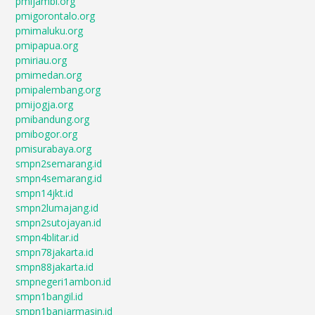
pmijambi.org
pmigorontalo.org
pmimaluku.org
pmipapua.org
pmiriau.org
pmimedan.org
pmipalembang.org
pmijogja.org
pmibandung.org
pmibogor.org
pmisurabaya.org
smpn2semarang.id
smpn4semarang.id
smpn14jkt.id
smpn2lumajang.id
smpn2sutojayan.id
smpn4blitar.id
smpn78jakarta.id
smpn88jakarta.id
smpnegeri1ambon.id
smpn1bangil.id
smpn1banjarmasin.id