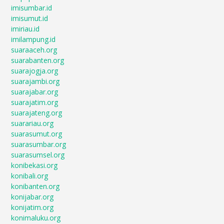
imisumbar.id
imisumut.id
imiriau.id
imilampung.id
suaraaceh.org
suarabanten.org
suarajogja.org
suarajambi.org
suarajabar.org
suarajatim.org
suarajateng.org
suarariau.org
suarasumut.org
suarasumbar.org
suarasumsel.org
konibekasi.org
konibali.org
konibanten.org
konijabar.org
konijatim.org
konimaluku.org