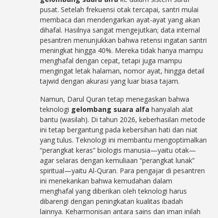
pusat. Setelah frekuensi otak tercapai, santri mulai
membaca dan mendengarkan ayat-ayat yang akan
dihafal. Hasilnya sangat mengejutkan; data internal
pesantren menunjukkan bahwa retensi ingatan santri
meningkat hingga 40%. Mereka tidak hanya mampu
menghafal dengan cepat, tetapi juga mampu
mengingat letak halaman, nomor ayat, hingga detail
tajwid dengan akurasi yang luar biasa tajam.
Namun, Darul Quran tetap menegaskan bahwa
teknologi
gelombang suara alfa
hanyalah alat
bantu (wasilah). Di tahun 2026, keberhasilan metode
ini tetap bergantung pada kebersihan hati dan niat
yang tulus. Teknologi ini membantu mengoptimalkan
“perangkat keras” biologis manusia—yaitu otak—
agar selaras dengan kemuliaan “perangkat lunak”
spiritual—yaitu Al-Quran. Para pengajar di pesantren
ini menekankan bahwa kemudahan dalam
menghafal yang diberikan oleh teknologi harus
dibarengi dengan peningkatan kualitas ibadah
lainnya. Keharmonisan antara sains dan iman inilah