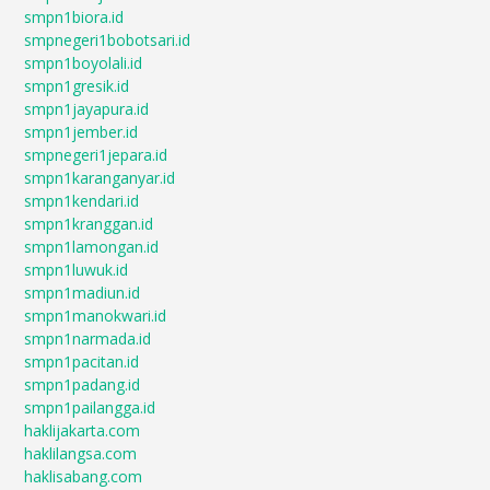
smpn1biora.id
smpnegeri1bobotsari.id
smpn1boyolali.id
smpn1gresik.id
smpn1jayapura.id
smpn1jember.id
smpnegeri1jepara.id
smpn1karanganyar.id
smpn1kendari.id
smpn1kranggan.id
smpn1lamongan.id
smpn1luwuk.id
smpn1madiun.id
smpn1manokwari.id
smpn1narmada.id
smpn1pacitan.id
smpn1padang.id
smpn1pailangga.id
haklijakarta.com
haklilangsa.com
haklisabang.com