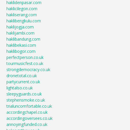
haklidenpasar.com
haklicilegon.com
hakliserang.com
haklibengkulu.com
haklijogja.com
haklijambi.com
haklibandung.com
haklibekasi.com
haklibogor.com
perfectperson.co.uk
tourmusicfest.co.uk
strongdemocracy.co.uk
dronetotal.co.uk
partycurrent.co.uk
lightalso.co.uk
sleepyguards.co.uk
stephensmoke.co.uk
trialuncomfortable.co.uk
accordingchapel.co.uk
accordingoversees.co.uk
annoyingfunded.co.uk