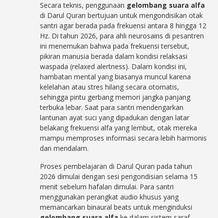
Secara teknis, penggunaan
gelombang suara alfa
di Darul Quran bertujuan untuk mengondisikan otak
santri agar berada pada frekuensi antara 8 hingga 12
Hz. Di tahun 2026, para ahli neurosains di pesantren
ini menemukan bahwa pada frekuensi tersebut,
pikiran manusia berada dalam kondisi relaksasi
waspada (relaxed alertness). Dalam kondisi ini,
hambatan mental yang biasanya muncul karena
kelelahan atau stres hilang secara otomatis,
sehingga pintu gerbang memori jangka panjang
terbuka lebar. Saat para santri mendengarkan
lantunan ayat suci yang dipadukan dengan latar
belakang frekuensi alfa yang lembut, otak mereka
mampu memproses informasi secara lebih harmonis
dan mendalam.
Proses pembelajaran di Darul Quran pada tahun
2026 dimulai dengan sesi pengondisian selama 15
menit sebelum hafalan dimulai. Para santri
menggunakan perangkat audio khusus yang
memancarkan binaural beats untuk menginduksi
gelombang suara alfa
ke dalam sistem saraf