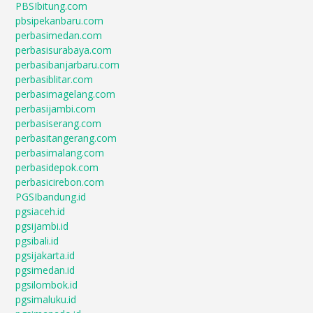
PBSIbitung.com
pbsipekanbaru.com
perbasimedan.com
perbasisurabaya.com
perbasibanjarbaru.com
perbasiblitar.com
perbasimagelang.com
perbasijambi.com
perbasiserang.com
perbasitangerang.com
perbasimalang.com
perbasidepok.com
perbasicirebon.com
PGSIbandung.id
pgsiaceh.id
pgsijambi.id
pgsibali.id
pgsijakarta.id
pgsimedan.id
pgsilombok.id
pgsimaluku.id