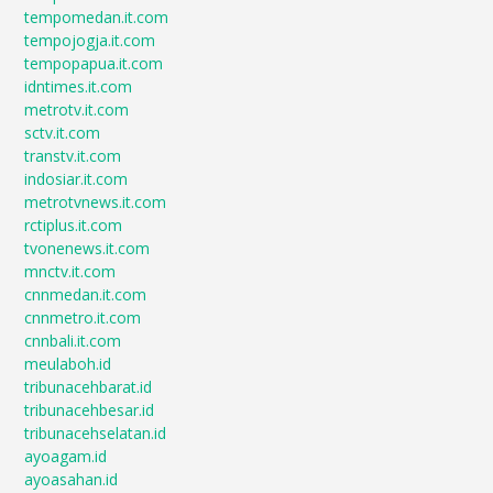
tempomedan.it.com
tempojogja.it.com
tempopapua.it.com
idntimes.it.com
metrotv.it.com
sctv.it.com
transtv.it.com
indosiar.it.com
metrotvnews.it.com
rctiplus.it.com
tvonenews.it.com
mnctv.it.com
cnnmedan.it.com
cnnmetro.it.com
cnnbali.it.com
meulaboh.id
tribunacehbarat.id
tribunacehbesar.id
tribunacehselatan.id
ayoagam.id
ayoasahan.id