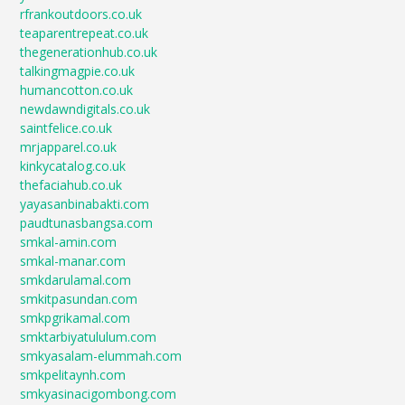
rfrankoutdoors.co.uk
teaparentrepeat.co.uk
thegenerationhub.co.uk
talkingmagpie.co.uk
humancotton.co.uk
newdawndigitals.co.uk
saintfelice.co.uk
mrjapparel.co.uk
kinkycatalog.co.uk
thefaciahub.co.uk
yayasanbinabakti.com
paudtunasbangsa.com
smkal-amin.com
smkal-manar.com
smkdarulamal.com
smkitpasundan.com
smkpgrikamal.com
smktarbiyatululum.com
smkyasalam-elummah.com
smkpelitaynh.com
smkyasinacigombong.com