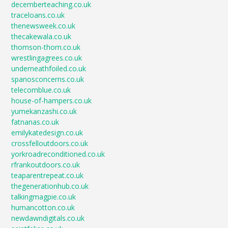
decemberteaching.co.uk
traceloans.co.uk
thenewsweek.co.uk
thecakewala.co.uk
thomson-thorn.co.uk
wrestlingagrees.co.uk
underneathfoiled.co.uk
spanosconcerns.co.uk
telecomblue.co.uk
house-of-hampers.co.uk
yumekanzashi.co.uk
fatnanas.co.uk
emilykatedesign.co.uk
crossfelloutdoors.co.uk
yorkroadreconditioned.co.uk
rfrankoutdoors.co.uk
teaparentrepeat.co.uk
thegenerationhub.co.uk
talkingmagpie.co.uk
humancotton.co.uk
newdawndigitals.co.uk