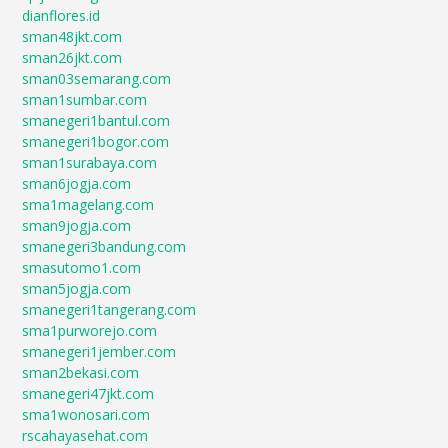
dianflores.id
sman48jkt.com
sman26jkt.com
sman03semarang.com
sman1sumbar.com
smanegeri1bantul.com
smanegeri1bogor.com
sman1surabaya.com
sman6jogja.com
sma1magelang.com
sman9jogja.com
smanegeri3bandung.com
smasutomo1.com
sman5jogja.com
smanegeri1tangerang.com
sma1purworejo.com
smanegeri1jember.com
sman2bekasi.com
smanegeri47jkt.com
sma1wonosari.com
rscahayasehat.com