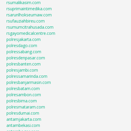
rsumalikasim.com
rsuprimaintimedika.com
rsarunlhokseumaw.com
rsufauziahbireu.com
rsumumcitrahusada.com
rsgayomedicalcentre.com
polresjakarta.com
polresdago.com
polressabang.com
polresdenpasar.com
polresbanten.com
polresjambi.com
polressamarinda.com
polresbanjarmasin.com
polresbatam.com
polresambon.com
polresbima.com
polresmataram.com
polresdumai.com
antamjakarta.com
antambekasi.com