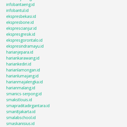
infobantaeng.id
infobantul.id
ekspresbekasi.id
ekspresbone.id
eksprescianjur.id
ekspresgresik.id
ekspresgorontalo.id
ekspresindramayu.id
harianjepara.id
hariankarawang.id
hariankediri.id
harianlamongan.id
harianlumajang.id
harianmajalengka.id
harianmalang.id
smanics-serpong.id
smakstlouis.id
smapraditadirgantara.id
sman8jakarta.id
smalabschool.id
smaskanisius.id