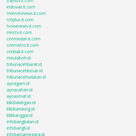
transtv.it.com
indosiar.it.com
metrotvnews.it.com
rctiplus.it.com
tvonenews.it.com
mnctv.it.com
cnnmedan.it.com
cnnmetro.it.com
cnnbali.it.com
meulaboh.id
tribunacehbarat.id
tribunacehbesar.id
tribunacehselatan.id
ayoagam.id
ayoasahan.id
ayoasmat.id
klikBalangan.id
klikBandung.id
klikbanggai.id
infobangkalan.id
infobangli.id
infobanjarnegara.id