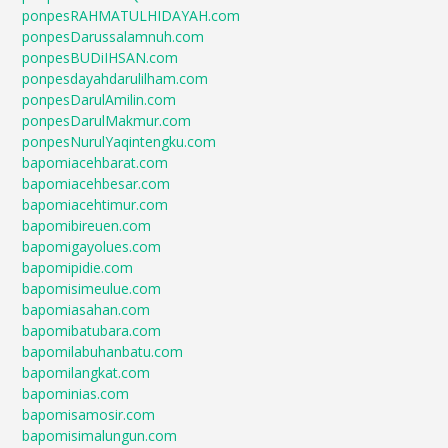
ponpesRAHMATULHIDAYAH.com
ponpesDarussalamnuh.com
ponpesBUDiIHSAN.com
ponpesdayahdarulilham.com
ponpesDarulAmilin.com
ponpesDarulMakmur.com
ponpesNurulYaqintengku.com
bapomiacehbarat.com
bapomiacehbesar.com
bapomiacehtimur.com
bapomibireuen.com
bapomigayolues.com
bapomipidie.com
bapomisimeulue.com
bapomiasahan.com
bapomibatubara.com
bapomilabuhanbatu.com
bapomilangkat.com
bapominias.com
bapomisamosir.com
bapomisimalungun.com