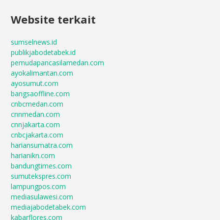
Website terkait
sumselnews.id
publikjabodetabek.id
pemudapancasilamedan.com
ayokalimantan.com
ayosumut.com
bangsaoffline.com
cnbcmedan.com
cnnmedan.com
cnnjakarta.com
cnbcjakarta.com
hariansumatra.com
harianikn.com
bandungtimes.com
sumutekspres.com
lampungpos.com
mediasulawesi.com
mediajabodetabek.com
kabarflores.com