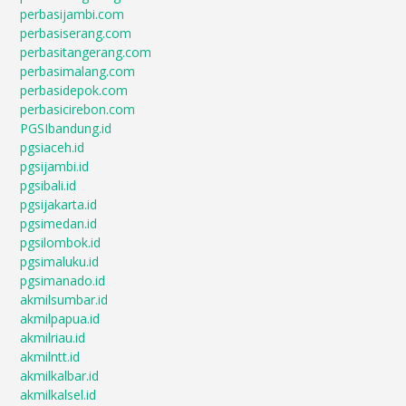
perbasijambi.com
perbasiserang.com
perbasitangerang.com
perbasimalang.com
perbasidepok.com
perbasicirebon.com
PGSIbandung.id
pgsiaceh.id
pgsijambi.id
pgsibali.id
pgsijakarta.id
pgsimedan.id
pgsilombok.id
pgsimaluku.id
pgsimanado.id
akmilsumbar.id
akmilpapua.id
akmilriau.id
akmilntt.id
akmilkalbar.id
akmilkalsel.id