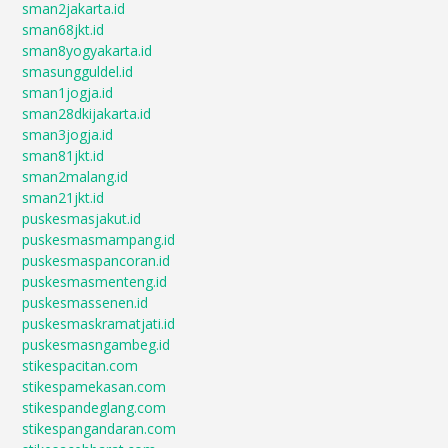
sman2jakarta.id
sman68jkt.id
sman8yogyakarta.id
smasungguldel.id
sman1jogja.id
sman28dkijakarta.id
sman3jogja.id
sman81jkt.id
sman2malang.id
sman21jkt.id
puskesmasjakut.id
puskesmasmampang.id
puskesmaspancoran.id
puskesmasmenteng.id
puskesmassenen.id
puskesmaskramatjati.id
puskesmasngambeg.id
stikespacitan.com
stikespamekasan.com
stikespandeglang.com
stikespangandaran.com