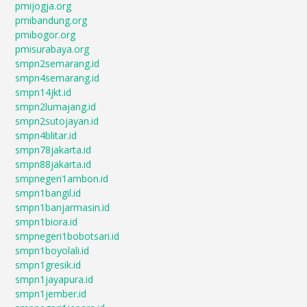
pmijogja.org
pmibandung.org
pmibogor.org
pmisurabaya.org
smpn2semarang.id
smpn4semarang.id
smpn14jkt.id
smpn2lumajang.id
smpn2sutojayan.id
smpn4blitar.id
smpn78jakarta.id
smpn88jakarta.id
smpnegeri1ambon.id
smpn1bangil.id
smpn1banjarmasin.id
smpn1biora.id
smpnegeri1bobotsari.id
smpn1boyolali.id
smpn1gresik.id
smpn1jayapura.id
smpn1jember.id