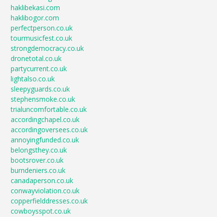
haklibekasi.com
haklibogor.com
perfectperson.co.uk
tourmusicfest.co.uk
strongdemocracy.co.uk
dronetotal.co.uk
partycurrent.co.uk
lightalso.co.uk
sleepyguards.co.uk
stephensmoke.co.uk
trialuncomfortable.co.uk
accordingchapel.co.uk
accordingoversees.co.uk
annoyingfunded.co.uk
belongsthey.co.uk
bootsrover.co.uk
burndeniers.co.uk
canadaperson.co.uk
conwayviolation.co.uk
copperfielddresses.co.uk
cowboysspot.co.uk