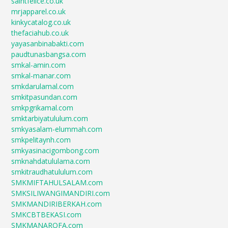
saintfelice.co.uk
mrjapparel.co.uk
kinkycatalog.co.uk
thefaciahub.co.uk
yayasanbinabakti.com
paudtunasbangsa.com
smkal-amin.com
smkal-manar.com
smkdarulamal.com
smkitpasundan.com
smkpgrikamal.com
smktarbiyatululum.com
smkyasalam-elummah.com
smkpelitaynh.com
smkyasinacigombong.com
smknahdatululama.com
smkitraudhatululum.com
SMKMIFTAHULSALAM.com
SMKSILIWANGIMANDIRI.com
SMKMANDIRIBERKAH.com
SMKCBTBEKASI.com
SMKMANAROFA.com