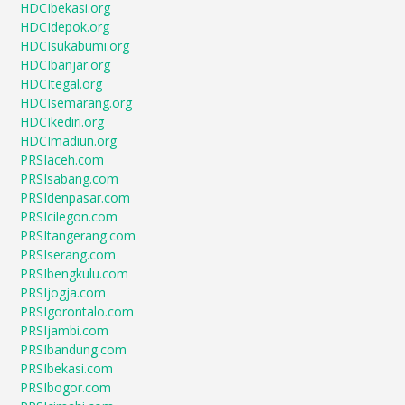
HDCIbekasi.org
HDCIdepok.org
HDCIsukabumi.org
HDCIbanjar.org
HDCItegal.org
HDCIsemarang.org
HDCIkediri.org
HDCImadiun.org
PRSIaceh.com
PRSIsabang.com
PRSIdenpasar.com
PRSIcilegon.com
PRSItangerang.com
PRSIserang.com
PRSIbengkulu.com
PRSIjogja.com
PRSIgorontalo.com
PRSIjambi.com
PRSIbandung.com
PRSIbekasi.com
PRSIbogor.com