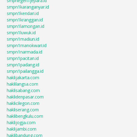
smpnegeri1jepara.id
smpn1karanganyar.id
smpn1kendari.id
smpn1kranggan.id
smpn1lamongan.id
smpn1luwuk.id
smpn1madiun.id
smpn1manokwari.id
smpn1narmada.id
smpn1pacitan.id
smpn1padang.id
smpn1pailangga.id
haklijakarta.com
haklilangsa.com
haklisabang.com
haklidenpasar.com
haklicilegon.com
hakliserang.com
haklibengkulu.com
haklijogja.com
haklijambi.com
haklibandung.com