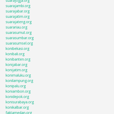
suarajogja.org
suarajambi.org
suarajabar.org
suarajatim.org
suarajateng.org
suarariau.org
suarasumut.org
suarasumbar.org
suarasumsel.org
konibekasi.org
konibali.org
konibanten.org
konijabar.org
konijatim.org
konimaluku.org
konilampung.org
konipalu.org
koniambon.org
konidepok.org
konisurabaya.org
konikalbar.org
faktamedan.org