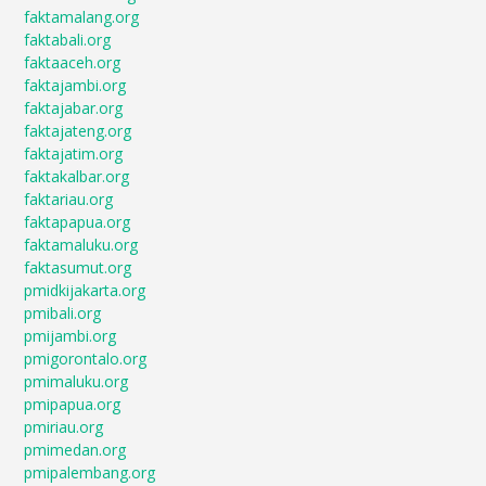
faktamalang.org
faktabali.org
faktaaceh.org
faktajambi.org
faktajabar.org
faktajateng.org
faktajatim.org
faktakalbar.org
faktariau.org
faktapapua.org
faktamaluku.org
faktasumut.org
pmidkijakarta.org
pmibali.org
pmijambi.org
pmigorontalo.org
pmimaluku.org
pmipapua.org
pmiriau.org
pmimedan.org
pmipalembang.org