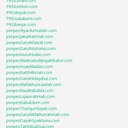
PRSIcimahi.com
PRSIcirebon.com
PRSIdepok.com
PRSIsukabumi.com
PRSIbanjar.com
ponpesIhyaUlumuddin.com
ponpesJabalRahmah.com
ponpesDarulKhairat.com
ponpesDarulMuhsinin.com
ponpesNurulHudas.com
ponpesMadinatuddiniyahBabul.com
ponpesInsanMadani.com
ponpesBaitilHikmah.com
ponpesDarulHidayahul.com
ponpesMafatihussaadah.com
ponpesRaudhatulAla.com
ponpesLiqaurrahmah.com
ponpesBabulUlum.com
ponpesThariqunNajah.com
ponpesDarulMifathurrahmah.com
ponpesDayahSyaikhuna.com
ponpesTahfidzulQua.com