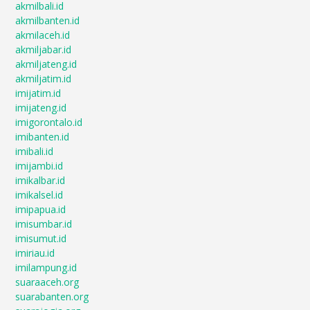
akmilbali.id
akmilbanten.id
akmilaceh.id
akmiljabar.id
akmiljateng.id
akmiljatim.id
imijatim.id
imijateng.id
imigorontalo.id
imibanten.id
imibali.id
imijambi.id
imikalbar.id
imikalsel.id
imipapua.id
imisumbar.id
imisumut.id
imiriau.id
imilampung.id
suaraaceh.org
suarabanten.org