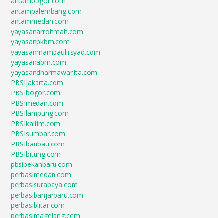
antambogor.com
antampalembang.com
antammedan.com
yayasanarrohmah.com
yayasanpkbm.com
yayasanmambaulirsyad.com
yayasanabm.com
yayasandharmawanita.com
PBSIjakarta.com
PBSIbogor.com
PBSImedan.com
PBSIlampung.com
PBSIkaltim.com
PBSIsumbar.com
PBSIbaubau.com
PBSIbitung.com
pbsipekanbaru.com
perbasimedan.com
perbasisurabaya.com
perbasibanjarbaru.com
perbasiblitar.com
perbasimagelang.com