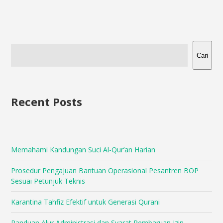
Cari
Recent Posts
Memahami Kandungan Suci Al-Qur’an Harian
Prosedur Pengajuan Bantuan Operasional Pesantren BOP
Sesuai Petunjuk Teknis
Karantina Tahfiz Efektif untuk Generasi Qurani
Panduan Alur Administrasi dan Syarat Pembaruan Izin