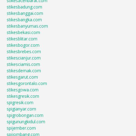
stikesacehbarat.com
stikesbadung.com
stikesbanggai.com
stikesbangka.com
stikesbanyumas.com
stikesbekasi.com
stikesblitar.com
stikesbogor.com
stikesbrebes.com
stikescianjur.com
stikesciamis.com
stikesdemak.com
stikesgarut.com
stikesgorontalo.com
stikesgowa.com
stikesgresik.com
spigresik.com
spigianyar.com
spigrobongan.com
spigunungkidul.com
spijember.com
spijombang.com