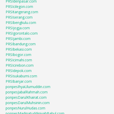
PRSIdenpasar.com
PRSIcilegon.com
PRSItangerang.com
PRSIserang.com
PRSIbengkulu.com
PRSIjogja.com
PRSIgorontalo.com
PRSIjambi.com
PRSIbandung.com
PRSIbekasi.com
PRSIbogor.com
PRSIcimahi.com
PRSIcirebon.com
PRSIdepok.com
PRSIsukabumi.com
PRSIbanjar.com
ponpesIhyaUlumuddin.com
ponpesJabalRahmah.com
ponpesDarulKhairat.com
ponpesDarulMuhsinin.com
ponpesNurulHudas.com
ponpesMadinatuddiniyahBabul.com