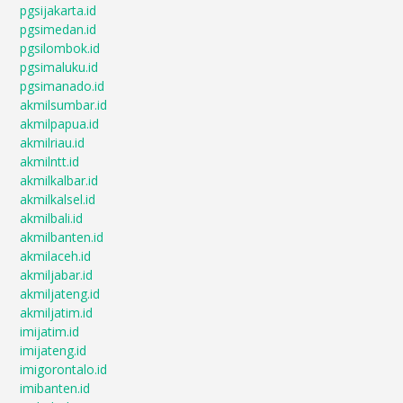
pgsijakarta.id
pgsimedan.id
pgsilombok.id
pgsimaluku.id
pgsimanado.id
akmilsumbar.id
akmilpapua.id
akmilriau.id
akmilntt.id
akmilkalbar.id
akmilkalsel.id
akmilbali.id
akmilbanten.id
akmilaceh.id
akmiljabar.id
akmiljateng.id
akmiljatim.id
imijatim.id
imijateng.id
imigorontalo.id
imibanten.id