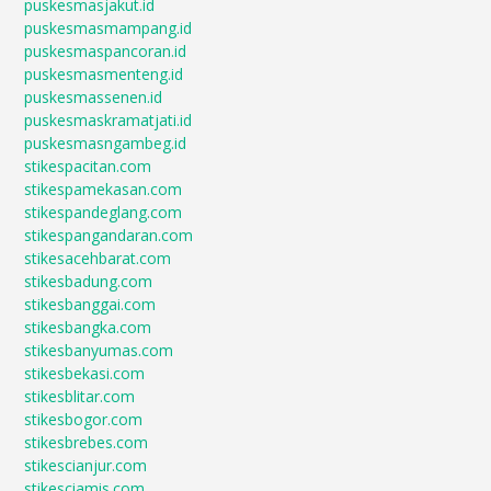
puskesmasjakut.id
puskesmasmampang.id
puskesmaspancoran.id
puskesmasmenteng.id
puskesmassenen.id
puskesmaskramatjati.id
puskesmasngambeg.id
stikespacitan.com
stikespamekasan.com
stikespandeglang.com
stikespangandaran.com
stikesacehbarat.com
stikesbadung.com
stikesbanggai.com
stikesbangka.com
stikesbanyumas.com
stikesbekasi.com
stikesblitar.com
stikesbogor.com
stikesbrebes.com
stikescianjur.com
stikesciamis.com