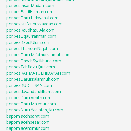
ponpesInsanMadani.com
ponpesBaitilHikmah.com
ponpesDarulHidayahul.com
ponpesMafatihussaadah.com
ponpesRaudhatulAla.com
ponpesLiqaurrahmah.com
ponpesBabulUlum.com
ponpesThariqunNajah.com
ponpesDarulMifathurrahmah.com
ponpesDayahSyaikhuna.com
ponpesTahfidzulQua.com
ponpesRAHMATULHIDAYAH.com
ponpesDarussalamnuh.com
ponpesBUDiIHSAN.com
ponpesdayahdarulilham.com
ponpesDarulAmilin.com
ponpesDarulMakmur.com
ponpesNurulYaqintengku.com
bapomiacehbarat.com
bapomiacehbesar.com
bapomiacehtimur.com