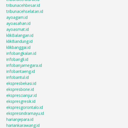
tribunacehbesar.id
tribunacehselatan.id
ayoagam.id
ayoasahan.id
ayoasmat.id
klikBalangan.id
klikBandung.id
klikbanggai.id
infobangkalan.id
infobangli.id
infobanjarnegara.id
infobantaeng.id
infobantul.id
ekspresbekasi.id
ekspresbone.id
eksprescianjur.id
ekspresgresik.id
ekspresgorontalo.id
ekspresindramayu.id
harianjepara.id
hariankarawang.id