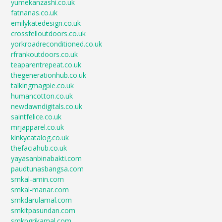
yumekanzashi.co.uk
fatnanas.co.uk
emilykatedesign.co.uk
crossfelloutdoors.co.uk
yorkroadreconditioned.co.uk
rfrankoutdoors.co.uk
teaparentrepeat.co.uk
thegenerationhub.co.uk
talkingmagpie.co.uk
humancotton.co.uk
newdawndigitals.co.uk
saintfelice.co.uk
mrjapparel.co.uk
kinkycatalog.co.uk
thefaciahub.co.uk
yayasanbinabakti.com
paudtunasbangsa.com
smkal-amin.com
smkal-manar.com
smkdarulamal.com
smkitpasundan.com
smkpgrikamal.com