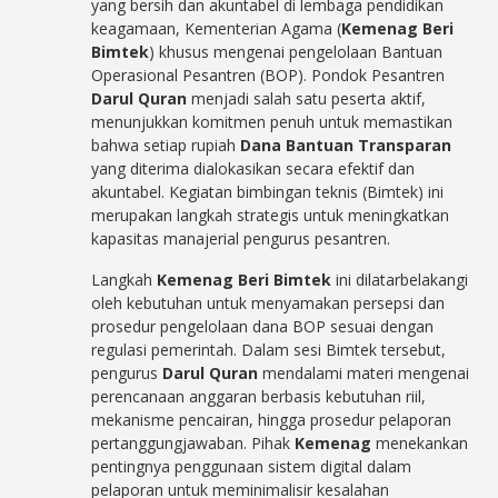
yang bersih dan akuntabel di lembaga pendidikan
keagamaan, Kementerian Agama (
Kemenag Beri
Bimtek
) khusus mengenai pengelolaan Bantuan
Operasional Pesantren (BOP). Pondok Pesantren
Darul Quran
menjadi salah satu peserta aktif,
menunjukkan komitmen penuh untuk memastikan
bahwa setiap rupiah
Dana Bantuan Transparan
yang diterima dialokasikan secara efektif dan
akuntabel. Kegiatan bimbingan teknis (Bimtek) ini
merupakan langkah strategis untuk meningkatkan
kapasitas manajerial pengurus pesantren.
Langkah
Kemenag Beri Bimtek
ini dilatarbelakangi
oleh kebutuhan untuk menyamakan persepsi dan
prosedur pengelolaan dana BOP sesuai dengan
regulasi pemerintah. Dalam sesi Bimtek tersebut,
pengurus
Darul Quran
mendalami materi mengenai
perencanaan anggaran berbasis kebutuhan riil,
mekanisme pencairan, hingga prosedur pelaporan
pertanggungjawaban. Pihak
Kemenag
menekankan
pentingnya penggunaan sistem digital dalam
pelaporan untuk meminimalisir kesalahan