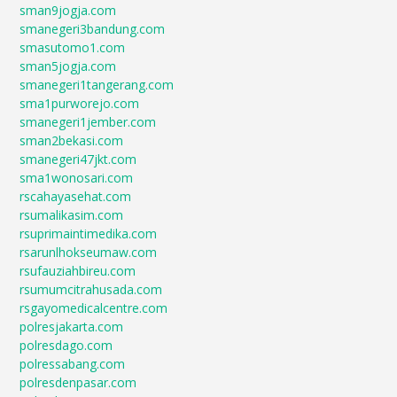
sman9jogja.com
smanegeri3bandung.com
smasutomo1.com
sman5jogja.com
smanegeri1tangerang.com
sma1purworejo.com
smanegeri1jember.com
sman2bekasi.com
smanegeri47jkt.com
sma1wonosari.com
rscahayasehat.com
rsumalikasim.com
rsuprimaintimedika.com
rsarunlhokseumaw.com
rsufauziahbireu.com
rsumumcitrahusada.com
rsgayomedicalcentre.com
polresjakarta.com
polresdago.com
polressabang.com
polresdenpasar.com