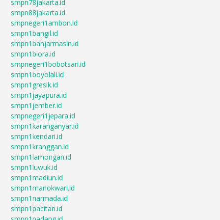
smpn78jakarta.id
smpn88jakarta.id
smpnegeri1ambon.id
smpn1bangil.id
smpn1banjarmasin.id
smpn1biora.id
smpnegeri1bobotsari.id
smpn1boyolali.id
smpn1gresik.id
smpn1jayapura.id
smpn1jember.id
smpnegeri1jepara.id
smpn1karanganyar.id
smpn1kendari.id
smpn1kranggan.id
smpn1lamongan.id
smpn1luwuk.id
smpn1madiun.id
smpn1manokwari.id
smpn1narmada.id
smpn1pacitan.id
smpn1padang.id