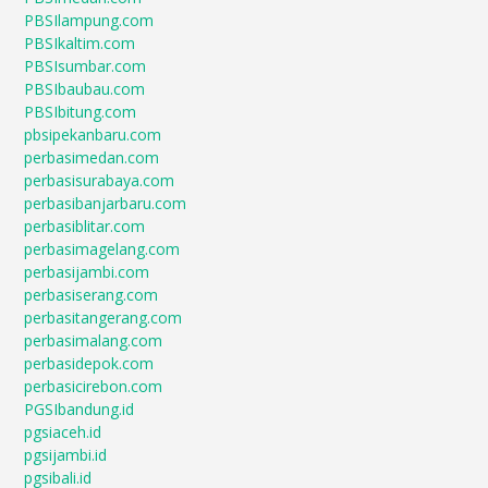
PBSIlampung.com
PBSIkaltim.com
PBSIsumbar.com
PBSIbaubau.com
PBSIbitung.com
pbsipekanbaru.com
perbasimedan.com
perbasisurabaya.com
perbasibanjarbaru.com
perbasiblitar.com
perbasimagelang.com
perbasijambi.com
perbasiserang.com
perbasitangerang.com
perbasimalang.com
perbasidepok.com
perbasicirebon.com
PGSIbandung.id
pgsiaceh.id
pgsijambi.id
pgsibali.id