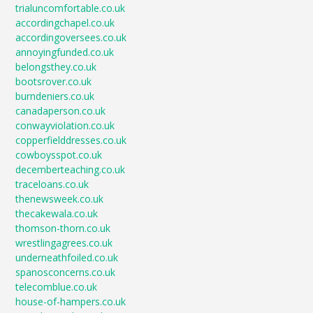
trialuncomfortable.co.uk
accordingchapel.co.uk
accordingoversees.co.uk
annoyingfunded.co.uk
belongsthey.co.uk
bootsrover.co.uk
burndeniers.co.uk
canadaperson.co.uk
conwayviolation.co.uk
copperfielddresses.co.uk
cowboysspot.co.uk
decemberteaching.co.uk
traceloans.co.uk
thenewsweek.co.uk
thecakewala.co.uk
thomson-thorn.co.uk
wrestlingagrees.co.uk
underneathfoiled.co.uk
spanosconcerns.co.uk
telecomblue.co.uk
house-of-hampers.co.uk