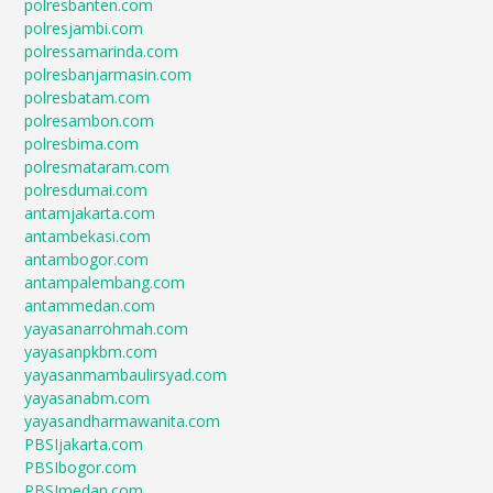
polresbanten.com
polresjambi.com
polressamarinda.com
polresbanjarmasin.com
polresbatam.com
polresambon.com
polresbima.com
polresmataram.com
polresdumai.com
antamjakarta.com
antambekasi.com
antambogor.com
antampalembang.com
antammedan.com
yayasanarrohmah.com
yayasanpkbm.com
yayasanmambaulirsyad.com
yayasanabm.com
yayasandharmawanita.com
PBSIjakarta.com
PBSIbogor.com
PBSImedan.com