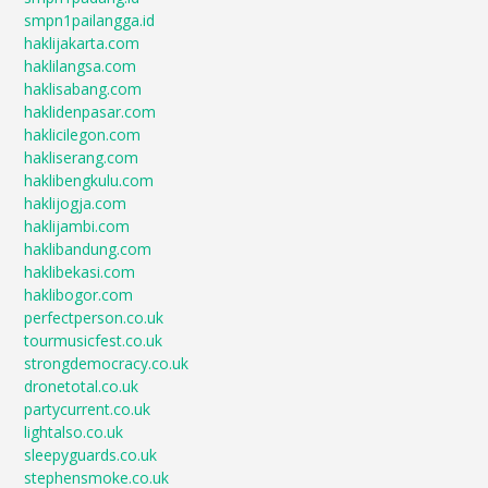
smpn1pailangga.id
haklijakarta.com
haklilangsa.com
haklisabang.com
haklidenpasar.com
haklicilegon.com
hakliserang.com
haklibengkulu.com
haklijogja.com
haklijambi.com
haklibandung.com
haklibekasi.com
haklibogor.com
perfectperson.co.uk
tourmusicfest.co.uk
strongdemocracy.co.uk
dronetotal.co.uk
partycurrent.co.uk
lightalso.co.uk
sleepyguards.co.uk
stephensmoke.co.uk