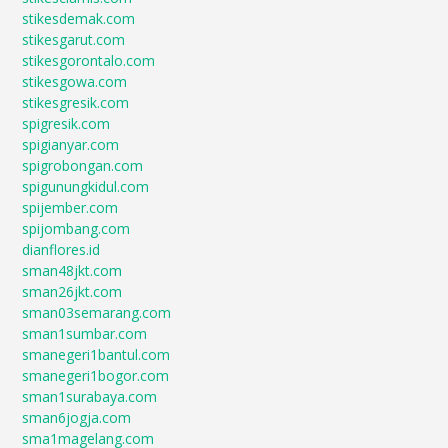
stikesdemak.com
stikesgarut.com
stikesgorontalo.com
stikesgowa.com
stikesgresik.com
spigresik.com
spigianyar.com
spigrobongan.com
spigunungkidul.com
spijember.com
spijombang.com
dianflores.id
sman48jkt.com
sman26jkt.com
sman03semarang.com
sman1sumbar.com
smanegeri1bantul.com
smanegeri1bogor.com
sman1surabaya.com
sman6jogja.com
sma1magelang.com