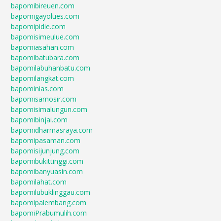
bapomibireuen.com
bapomigayolues.com
bapomipidie.com
bapomisimeulue.com
bapomiasahan.com
bapomibatubara.com
bapomilabuhanbatu.com
bapomilangkat.com
bapominias.com
bapomisamosir.com
bapomisimalungun.com
bapomibinjai.com
bapomidharmasraya.com
bapomipasaman.com
bapomisijunjung.com
bapomibukittinggi.com
bapomibanyuasin.com
bapomilahat.com
bapomilubuklinggau.com
bapomipalembang.com
bapomiPrabumulih.com