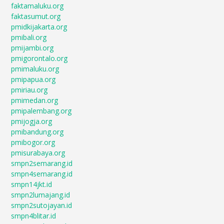
faktamaluku.org
faktasumut.org
pmidkijakarta.org
pmibali.org
pmijambi.org
pmigorontalo.org
pmimaluku.org
pmipapua.org
pmiriau.org
pmimedan.org
pmipalembang.org
pmijogja.org
pmibandung.org
pmibogor.org
pmisurabaya.org
smpn2semarang.id
smpn4semarang.id
smpn14jkt.id
smpn2lumajang.id
smpn2sutojayan.id
smpn4blitar.id