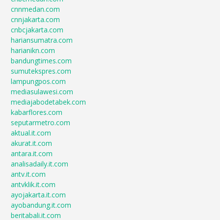
cnnmedan.com
cnnjakarta.com
cnbcjakarta.com
hariansumatra.com
harianikn.com
bandungtimes.com
sumutekspres.com
lampungpos.com
mediasulawesi.com
mediajabodetabek.com
kabarflores.com
seputarmetro.com
aktual.it.com
akurat.it.com
antara.it.com
analisadaily.it.com
antv.it.com
antvklik.it.com
ayojakarta.it.com
ayobandung.it.com
beritabali.it.com