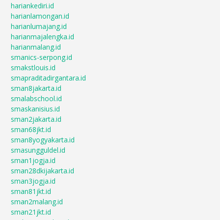
hariankediri.id
harianlamongan.id
harianlumajang.id
harianmajalengka.id
harianmalang.id
smanics-serpong.id
smakstlouis.id
smapraditadirgantara.id
sman8jakarta.id
smalabschool.id
smaskanisius.id
sman2jakarta.id
sman68jkt.id
sman8yogyakarta.id
smasungguldel.id
sman1jogja.id
sman28dkijakarta.id
sman3jogja.id
sman81jkt.id
sman2malang.id
sman21jkt.id