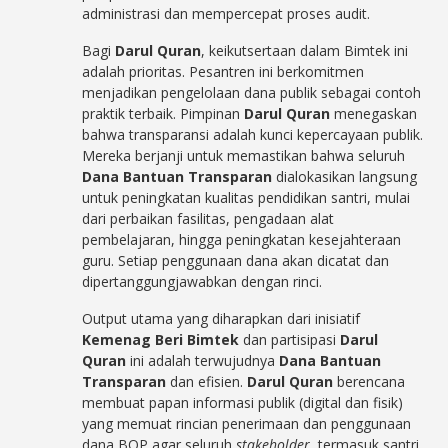
administrasi dan mempercepat proses audit.
Bagi
Darul Quran
, keikutsertaan dalam Bimtek ini
adalah prioritas. Pesantren ini berkomitmen
menjadikan pengelolaan dana publik sebagai contoh
praktik terbaik. Pimpinan
Darul Quran
menegaskan
bahwa transparansi adalah kunci kepercayaan publik.
Mereka berjanji untuk memastikan bahwa seluruh
Dana Bantuan Transparan
dialokasikan langsung
untuk peningkatan kualitas pendidikan santri, mulai
dari perbaikan fasilitas, pengadaan alat
pembelajaran, hingga peningkatan kesejahteraan
guru. Setiap penggunaan dana akan dicatat dan
dipertanggungjawabkan dengan rinci.
Output utama yang diharapkan dari inisiatif
Kemenag Beri Bimtek
dan partisipasi
Darul
Quran
ini adalah terwujudnya
Dana Bantuan
Transparan
dan efisien.
Darul Quran
berencana
membuat papan informasi publik (digital dan fisik)
yang memuat rincian penerimaan dan penggunaan
dana BOP agar seluruh
stakeholder
, termasuk santri,