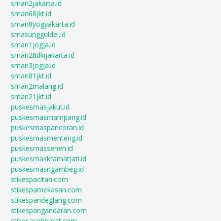
sman2jakarta.id
sman68jkt.id
sman8yogyakarta.id
smasungguldel.id
sman1jogja.id
sman28dkijakarta.id
sman3jogja.id
sman81jkt.id
sman2malang.id
sman21jkt.id
puskesmasjakut.id
puskesmasmampang.id
puskesmaspancoran.id
puskesmasmenteng.id
puskesmassenen.id
puskesmaskramatjati.id
puskesmasngambeg.id
stikespacitan.com
stikespamekasan.com
stikespandeglang.com
stikespangandaran.com
stikesacehbarat.com