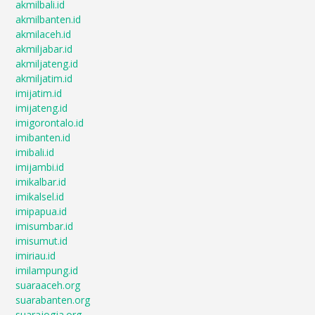
akmilbali.id
akmilbanten.id
akmilaceh.id
akmiljabar.id
akmiljateng.id
akmiljatim.id
imijatim.id
imijateng.id
imigorontalo.id
imibanten.id
imibali.id
imijambi.id
imikalbar.id
imikalsel.id
imipapua.id
imisumbar.id
imisumut.id
imiriau.id
imilampung.id
suaraaceh.org
suarabanten.org
suarajogja.org