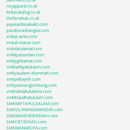
mrjapparel.co.uk
kinkycatalog.co.uk
thefaciahub.co.uk
yayasanbinabakti.com
paudtunasbangsa.com
smkal-amin.com
smkal-manar.com
smkdarulamal.com
smkitpasundan.com
smkpgrikamal.com
smktarbiyatululum.com
smkyasalam-elummah.com
smkpelitaynh.com
smkyasinacigombong.com
smknahdatululama.com
smkitraudhatululum.com
SMKMIFTAHULSALAM.com
SMKSILIWANGIMANDIRI.com
SMKMANDIRIBERKAH.com
SMKCBTBEKASI.com
SMKMANAROFA.com