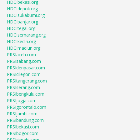
HDCIbekasi.org
HDCIdepok.org
HDCIsukabumi.org
HDCIbanjar.org
HDCItegal.org
HDCIsemarang.org
HDCIkediri.org
HDCImadiun.org
PRSIaceh.com
PRSIsabang.com
PRSIdenpasar.com
PRSIcilegon.com
PRSItangerang.com
PRSIserang.com
PRSIbengkulu.com
PRSIjogja.com
PRSIgorontalo.com
PRSIjambi.com
PRSIbandung.com
PRSIbekasi.com
PRSIbogor.com
PRSIcimahi.com