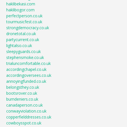
haklibekasi.com
haklibogor.com
perfectperson.co.uk
tourmusicfest.co.uk
strongdemocracy.co.uk
dronetotal.co.uk
partycurrent.co.uk
lightalso.co.uk
sleepyguards.co.uk
stephensmoke.co.uk
trialuncomfortable.co.uk
accordingchapel.co.uk
accordingoversees.co.uk
annoyingfunded.co.uk
belongsthey.co.uk
bootsrover.co.uk
burndeniers.co.uk
canadaperson.co.uk
conwayviolation.co.uk
copperfielddresses.co.uk
cowboysspot.co.uk