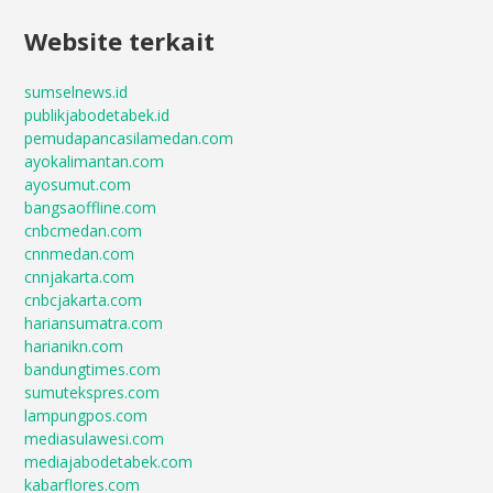
Website terkait
sumselnews.id
publikjabodetabek.id
pemudapancasilamedan.com
ayokalimantan.com
ayosumut.com
bangsaoffline.com
cnbcmedan.com
cnnmedan.com
cnnjakarta.com
cnbcjakarta.com
hariansumatra.com
harianikn.com
bandungtimes.com
sumutekspres.com
lampungpos.com
mediasulawesi.com
mediajabodetabek.com
kabarflores.com