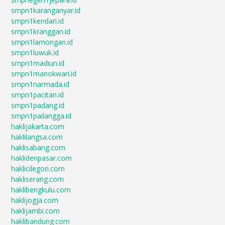
smpn1karanganyar.id
smpn1kendari.id
smpn1kranggan.id
smpn1lamongan.id
smpn1luwuk.id
smpn1madiun.id
smpn1manokwari.id
smpn1narmada.id
smpn1pacitan.id
smpn1padang.id
smpn1pailangga.id
haklijakarta.com
haklilangsa.com
haklisabang.com
haklidenpasar.com
haklicilegon.com
hakliserang.com
haklibengkulu.com
haklijogja.com
haklijambi.com
haklibandung.com