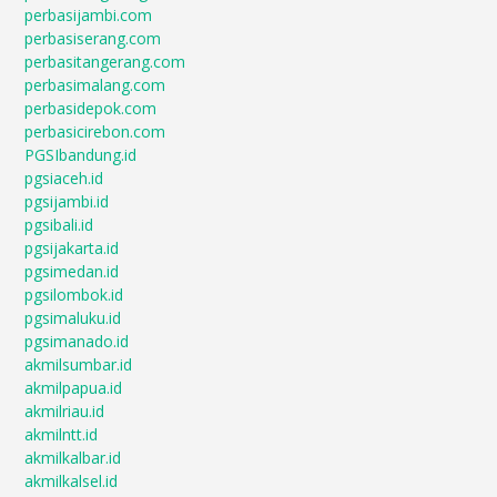
perbasijambi.com
perbasiserang.com
perbasitangerang.com
perbasimalang.com
perbasidepok.com
perbasicirebon.com
PGSIbandung.id
pgsiaceh.id
pgsijambi.id
pgsibali.id
pgsijakarta.id
pgsimedan.id
pgsilombok.id
pgsimaluku.id
pgsimanado.id
akmilsumbar.id
akmilpapua.id
akmilriau.id
akmilntt.id
akmilkalbar.id
akmilkalsel.id