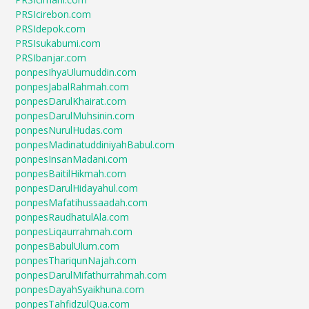
PRSIcirebon.com
PRSIdepok.com
PRSIsukabumi.com
PRSIbanjar.com
ponpesIhyaUlumuddin.com
ponpesJabalRahmah.com
ponpesDarulKhairat.com
ponpesDarulMuhsinin.com
ponpesNurulHudas.com
ponpesMadinatuddiniyahBabul.com
ponpesInsanMadani.com
ponpesBaitilHikmah.com
ponpesDarulHidayahul.com
ponpesMafatihussaadah.com
ponpesRaudhatulAla.com
ponpesLiqaurrahmah.com
ponpesBabulUlum.com
ponpesThariqunNajah.com
ponpesDarulMifathurrahmah.com
ponpesDayahSyaikhuna.com
ponpesTahfidzulQua.com