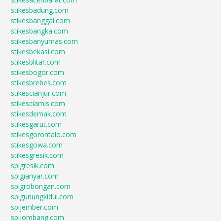
stikesbadung.com
stikesbanggai.com
stikesbangka.com
stikesbanyumas.com
stikesbekasi.com
stikesblitar.com
stikesbogor.com
stikesbrebes.com
stikescianjur.com
stikesciamis.com
stikesdemak.com
stikesgarut.com
stikesgorontalo.com
stikesgowa.com
stikesgresik.com
spigresik.com
spigianyar.com
spigrobongan.com
spigunungkidul.com
spijember.com
spijombang.com