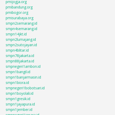
pmijogja.org
pmibandung.org
pmibogor.org
pmisurabaya.org
smpn2semarang.id
smpn4semarang.id
smpn14jkt.id
smpn2lumajang.id
smpn2sutojayan.id
smpn4blitar.id
smpn78jakarta.id
smpn88jakarta.id
smpnegeri1ambon.id
smpn1bangil.id
smpn1banjarmasin.id
smpn1biora.id
smpnegeri1bobotsari.id
smpn1boyolali.id
smpn1gresik.id
smpn1jayapura.id
smpn1jember.id
smpnegeri1jepara.id