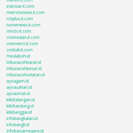
indosiar.it.com
metrotvnews.it.com
rctiplus.it.com
tvonenews.it.com
mnctv.it.com
cnnmedan.it.com
cnnmetro.it.com
cnnbali.it.com
meulaboh.id
tribunacehbarat.id
tribunacehbesar.id
tribunacehselatan.id
ayoagam.id
ayoasahan.id
ayoasmat.id
klikBalangan.id
klikBandung.id
klikbanggai.id
infobangkalan.id
infobangli.id
infobanjarnegara.id