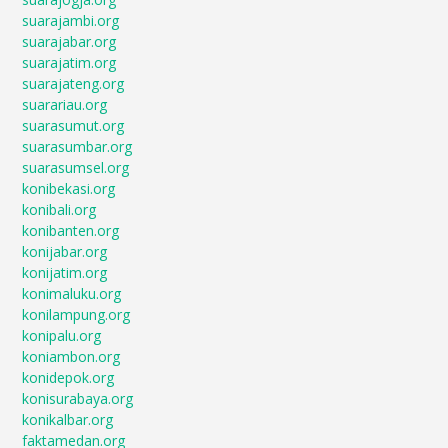
suarajambi.org
suarajabar.org
suarajatim.org
suarajateng.org
suarariau.org
suarasumut.org
suarasumbar.org
suarasumsel.org
konibekasi.org
konibali.org
konibanten.org
konijabar.org
konijatim.org
konimaluku.org
konilampung.org
konipalu.org
koniambon.org
konidepok.org
konisurabaya.org
konikalbar.org
faktamedan.org