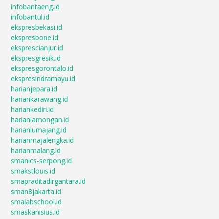
infobantaeng.id
infobantul.id
ekspresbekasi.id
ekspresbone.id
eksprescianjur.id
ekspresgresik.id
ekspresgorontalo.id
ekspresindramayu.id
harianjepara.id
hariankarawang.id
hariankediri.id
harianlamongan.id
harianlumajang.id
harianmajalengka.id
harianmalang.id
smanics-serpong.id
smakstlouis.id
smapraditadirgantara.id
sman8jakarta.id
smalabschool.id
smaskanisius.id