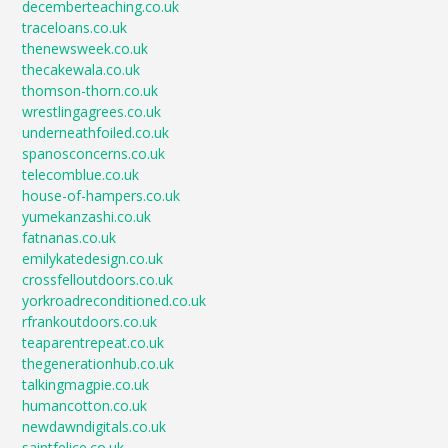
decemberteaching.co.uk
traceloans.co.uk
thenewsweek.co.uk
thecakewala.co.uk
thomson-thorn.co.uk
wrestlingagrees.co.uk
underneathfoiled.co.uk
spanosconcerns.co.uk
telecomblue.co.uk
house-of-hampers.co.uk
yumekanzashi.co.uk
fatnanas.co.uk
emilykatedesign.co.uk
crossfelloutdoors.co.uk
yorkroadreconditioned.co.uk
rfrankoutdoors.co.uk
teaparentrepeat.co.uk
thegenerationhub.co.uk
talkingmagpie.co.uk
humancotton.co.uk
newdawndigitals.co.uk
saintfelice.co.uk