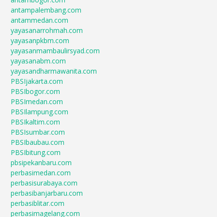
antampalembang.com
antammedan.com
yayasanarrohmah.com
yayasanpkbm.com
yayasanmambaulirsyad.com
yayasanabm.com
yayasandharmawanita.com
PBSIjakarta.com
PBSIbogor.com
PBSImedan.com
PBSIlampung.com
PBSIkaltim.com
PBSIsumbar.com
PBSIbaubau.com
PBSIbitung.com
pbsipekanbaru.com
perbasimedan.com
perbasisurabaya.com
perbasibanjarbaru.com
perbasiblitar.com
perbasimagelang.com