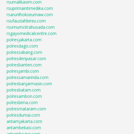
rsumalikasim.com
rsuprimaintimedika.com
rsarunlhokseumaw.com
rsufauziahbireu.com
rsumumcitrahusada.com
rsgayomedicalcentre.com
polresjakarta.com
polresdago.com
polressabang.com
polresdenpasar.com
polresbanten.com
polresjambi.com
polressamarinda.com
polresbanjarmasin.com
polresbatam.com
polresambon.com
polresbima.com
polresmataram.com
polresdumai.com
antamjakarta.com
antambekasi.com
antambogor.com