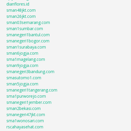
dianflores.id
sman48jkt.com
sman26jkt.com
sman03semarang.com
sman1sumbar.com
smanegeri1bantul.com
smanegeri1bogor.com
sman1surabaya.com
sman6jogja.com
sma1magelang.com
sman9jogja.com
smanegeri3bandung.com
smasutomo1.com
sman5jogja.com
smanegeri1tangerang.com
sma1purworejo.com
smanegeri1jember.com
sman2bekasi.com
smanegeri47jkt.com
sma1wonosari.com
rscahayasehat.com