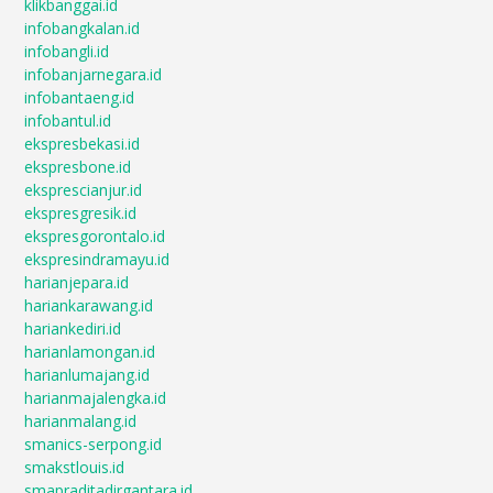
klikbanggai.id
infobangkalan.id
infobangli.id
infobanjarnegara.id
infobantaeng.id
infobantul.id
ekspresbekasi.id
ekspresbone.id
eksprescianjur.id
ekspresgresik.id
ekspresgorontalo.id
ekspresindramayu.id
harianjepara.id
hariankarawang.id
hariankediri.id
harianlamongan.id
harianlumajang.id
harianmajalengka.id
harianmalang.id
smanics-serpong.id
smakstlouis.id
smapraditadirgantara.id