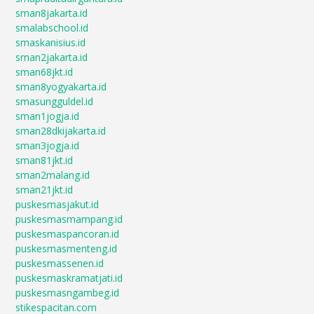
sman8jakarta.id
smalabschool.id
smaskanisius.id
sman2jakarta.id
sman68jkt.id
sman8yogyakarta.id
smasungguldel.id
sman1jogja.id
sman28dkijakarta.id
sman3jogja.id
sman81jkt.id
sman2malang.id
sman21jkt.id
puskesmasjakut.id
puskesmasmampang.id
puskesmaspancoran.id
puskesmasmenteng.id
puskesmassenen.id
puskesmaskramatjati.id
puskesmasngambeg.id
stikespacitan.com