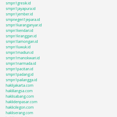
smpn1gresik.id
smpn1jayapura.id
smpn1jember.id
smpnegeri1jepara.id
smpn1karanganyar.id
smpn1kendari.id
smpn1kranggan.id
smpn1lamongan.id
smpn1luwuk.id
smpn1madiun.id
smpn1manokwari.id
smpn1narmada.id
smpn1pacitan.id
smpn1padang.id
smpn1pailangga.id
haklijakarta.com
haklilangsa.com
haklisabang.com
haklidenpasar.com
haklicilegon.com
hakliserang.com