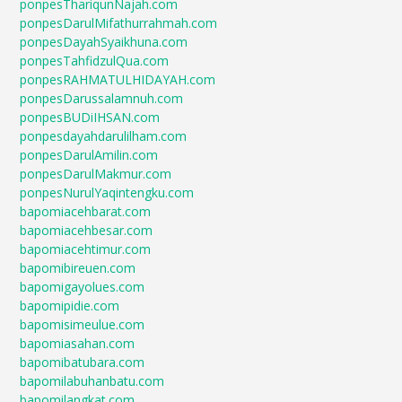
ponpesThariqunNajah.com
ponpesDarulMifathurrahmah.com
ponpesDayahSyaikhuna.com
ponpesTahfidzulQua.com
ponpesRAHMATULHIDAYAH.com
ponpesDarussalamnuh.com
ponpesBUDiIHSAN.com
ponpesdayahdarulilham.com
ponpesDarulAmilin.com
ponpesDarulMakmur.com
ponpesNurulYaqintengku.com
bapomiacehbarat.com
bapomiacehbesar.com
bapomiacehtimur.com
bapomibireuen.com
bapomigayolues.com
bapomipidie.com
bapomisimeulue.com
bapomiasahan.com
bapomibatubara.com
bapomilabuhanbatu.com
bapomilangkat.com