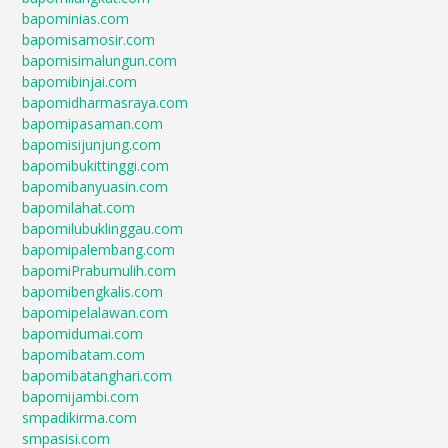
bapominias.com
bapomisamosir.com
bapomisimalungun.com
bapomibinjai.com
bapomidharmasraya.com
bapomipasaman.com
bapomisijunjung.com
bapomibukittinggi.com
bapomibanyuasin.com
bapomilahat.com
bapomilubuklinggau.com
bapomipalembang.com
bapomiPrabumulih.com
bapomibengkalis.com
bapomipelalawan.com
bapomidumai.com
bapomibatam.com
bapomibatanghari.com
bapomijambi.com
smpadikirma.com
smpasisi.com