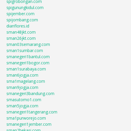
spigrobongan.com
spigunungkidul.com
spijember.com
spijombang.com
dianflores.id
sman48jkt.com
sman26jkt.com
sman03semarang.com
sman1sumbar.com
smanegeri1bantul.com
smanegeri1bogor.com
sman1surabaya.com
sman6jogja.com
sma1magelang.com
sman9jogja.com
smanegeri3bandung.com
smasutomo1.com
sman5jogja.com
smanegeri1tangerang.com
sma1purworejo.com
smanegeri1jember.com
sman2bekasi.com