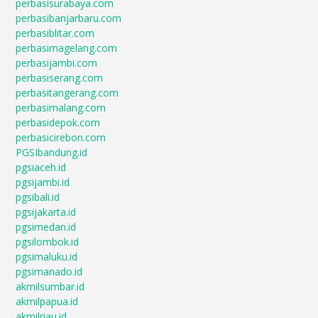
perbasisurabaya.com
perbasibanjarbaru.com
perbasiblitar.com
perbasimagelang.com
perbasijambi.com
perbasiserang.com
perbasitangerang.com
perbasimalang.com
perbasidepok.com
perbasicirebon.com
PGSIbandung.id
pgsiaceh.id
pgsijambi.id
pgsibali.id
pgsijakarta.id
pgsimedan.id
pgsilombok.id
pgsimaluku.id
pgsimanado.id
akmilsumbar.id
akmilpapua.id
akmilriau.id