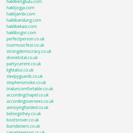
haklibengkulu.com
haklijogja.com
haklijambi.com
haklibandung.com
haklibekasi.com
haklibogor.com
perfectperson.co.uk
tourmusicfest.co.uk
strongdemocracy.co.uk
dronetotal.co.uk
partycurrent.co.uk
lightalso.co.uk
sleepyguards.co.uk
stephensmoke.co.uk
trialuncomfortable.co.uk
accordingchapel.co.uk
accordingoversees.co.uk
annoyingfunded.co.uk
belongsthey.co.uk
bootsrover.co.uk
burndeniers.co.uk
canadaperson.co.uk