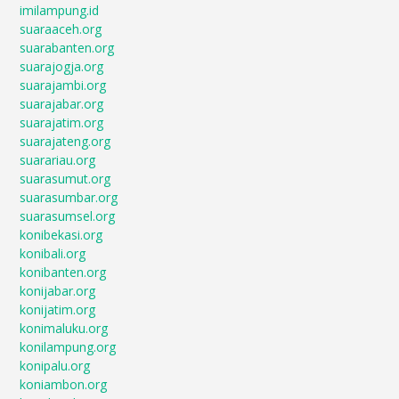
imilampung.id
suaraaceh.org
suarabanten.org
suarajogja.org
suarajambi.org
suarajabar.org
suarajatim.org
suarajateng.org
suarariau.org
suarasumut.org
suarasumbar.org
suarasumsel.org
konibekasi.org
konibali.org
konibanten.org
konijabar.org
konijatim.org
konimaluku.org
konilampung.org
konipalu.org
koniambon.org