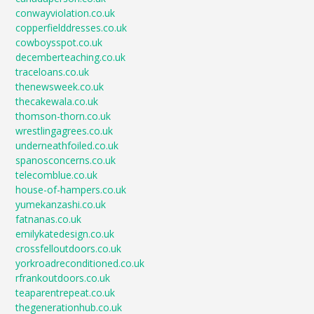
conwayviolation.co.uk
copperfielddresses.co.uk
cowboysspot.co.uk
decemberteaching.co.uk
traceloans.co.uk
thenewsweek.co.uk
thecakewala.co.uk
thomson-thorn.co.uk
wrestlingagrees.co.uk
underneathfoiled.co.uk
spanosconcerns.co.uk
telecomblue.co.uk
house-of-hampers.co.uk
yumekanzashi.co.uk
fatnanas.co.uk
emilykatedesign.co.uk
crossfelloutdoors.co.uk
yorkroadreconditioned.co.uk
rfrankoutdoors.co.uk
teaparentrepeat.co.uk
thegenerationhub.co.uk