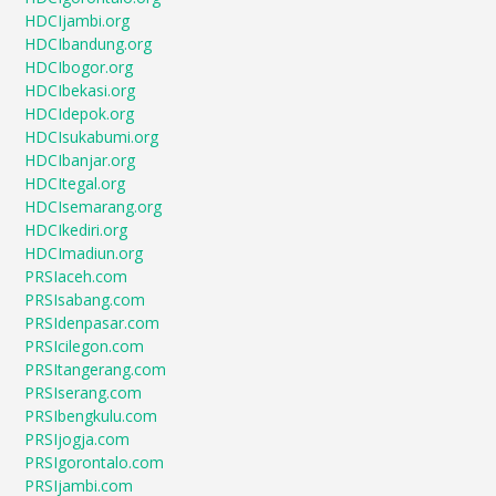
HDCIjambi.org
HDCIbandung.org
HDCIbogor.org
HDCIbekasi.org
HDCIdepok.org
HDCIsukabumi.org
HDCIbanjar.org
HDCItegal.org
HDCIsemarang.org
HDCIkediri.org
HDCImadiun.org
PRSIaceh.com
PRSIsabang.com
PRSIdenpasar.com
PRSIcilegon.com
PRSItangerang.com
PRSIserang.com
PRSIbengkulu.com
PRSIjogja.com
PRSIgorontalo.com
PRSIjambi.com