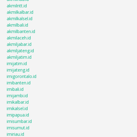
akmilntt.id
akmilkalbar.id
akmilkalsel.id
akmilbali.id
akmilbanten.id
akmilaceh.id
akmiljabar.id
akmiljateng.id
akmiljatim.id
imijatim.id
imijateng.id
imigorontalo.id
imibanten.id
imibali.id
imijambi.id
imikalbar.id
imikalsel.id
imipapua.id
imisumbar.id
imisumut.id
imiriau.id