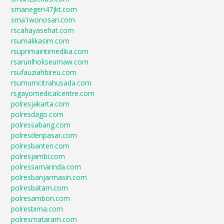
smanegeri47jkt.com
sma1wonosari.com
rscahayasehat.com
rsumalikasim.com
rsuprimaintimedika.com
rsarunlhokseumaw.com
rsufauziahbireu.com
rsumumcitrahusada.com
rsgayomedicalcentre.com
polresjakarta.com
polresdago.com
polressabang.com
polresdenpasar.com
polresbanten.com
polresjambi.com
polressamarinda.com
polresbanjarmasin.com
polresbatam.com
polresambon.com
polresbima.com
polresmataram.com