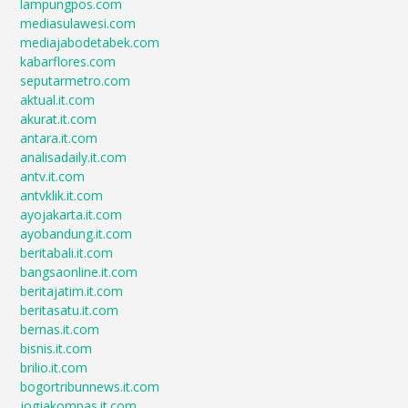
lampungpos.com
mediasulawesi.com
mediajabodetabek.com
kabarflores.com
seputarmetro.com
aktual.it.com
akurat.it.com
antara.it.com
analisadaily.it.com
antv.it.com
antvklik.it.com
ayojakarta.it.com
ayobandung.it.com
beritabali.it.com
bangsaonline.it.com
beritajatim.it.com
beritasatu.it.com
bernas.it.com
bisnis.it.com
brilio.it.com
bogortribunnews.it.com
jogjakompas.it.com