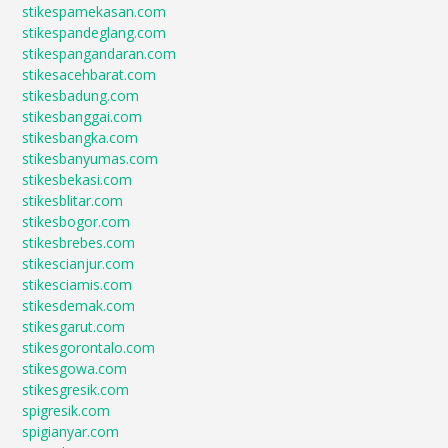
stikespamekasan.com
stikespandeglang.com
stikespangandaran.com
stikesacehbarat.com
stikesbadung.com
stikesbanggai.com
stikesbangka.com
stikesbanyumas.com
stikesbekasi.com
stikesblitar.com
stikesbogor.com
stikesbrebes.com
stikescianjur.com
stikesciamis.com
stikesdemak.com
stikesgarut.com
stikesgorontalo.com
stikesgowa.com
stikesgresik.com
spigresik.com
spigianyar.com