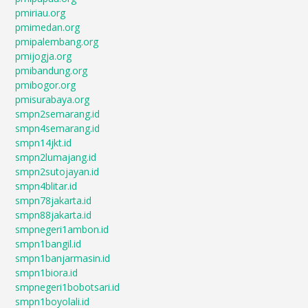
pmiriau.org
pmimedan.org
pmipalembang.org
pmijogja.org
pmibandung.org
pmibogor.org
pmisurabaya.org
smpn2semarang.id
smpn4semarang.id
smpn14jkt.id
smpn2lumajang.id
smpn2sutojayan.id
smpn4blitar.id
smpn78jakarta.id
smpn88jakarta.id
smpnegeri1ambon.id
smpn1bangil.id
smpn1banjarmasin.id
smpn1biora.id
smpnegeri1bobotsari.id
smpn1boyolali.id