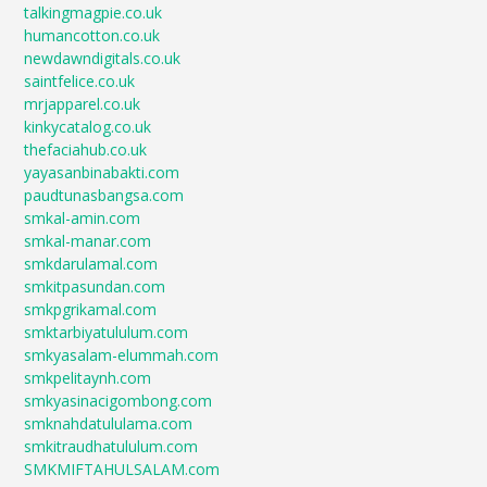
talkingmagpie.co.uk
humancotton.co.uk
newdawndigitals.co.uk
saintfelice.co.uk
mrjapparel.co.uk
kinkycatalog.co.uk
thefaciahub.co.uk
yayasanbinabakti.com
paudtunasbangsa.com
smkal-amin.com
smkal-manar.com
smkdarulamal.com
smkitpasundan.com
smkpgrikamal.com
smktarbiyatululum.com
smkyasalam-elummah.com
smkpelitaynh.com
smkyasinacigombong.com
smknahdatululama.com
smkitraudhatululum.com
SMKMIFTAHULSALAM.com