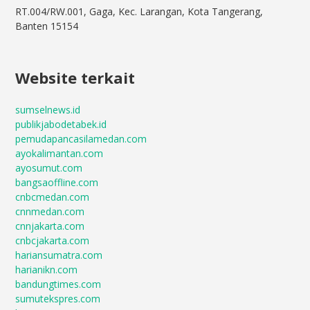
RT.004/RW.001, Gaga, Kec. Larangan, Kota Tangerang,
Banten 15154
Website terkait
sumselnews.id
publikjabodetabek.id
pemudapancasilamedan.com
ayokalimantan.com
ayosumut.com
bangsaoffline.com
cnbcmedan.com
cnnmedan.com
cnnjakarta.com
cnbcjakarta.com
hariansumatra.com
harianikn.com
bandungtimes.com
sumutekspres.com