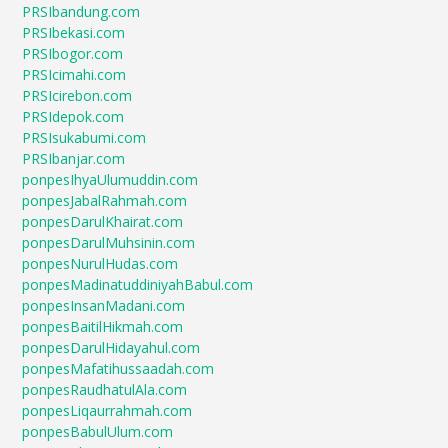
PRSIbandung.com
PRSIbekasi.com
PRSIbogor.com
PRSIcimahi.com
PRSIcirebon.com
PRSIdepok.com
PRSIsukabumi.com
PRSIbanjar.com
ponpesIhyaUlumuddin.com
ponpesJabalRahmah.com
ponpesDarulKhairat.com
ponpesDarulMuhsinin.com
ponpesNurulHudas.com
ponpesMadinatuddiniyahBabul.com
ponpesInsanMadani.com
ponpesBaitilHikmah.com
ponpesDarulHidayahul.com
ponpesMafatihussaadah.com
ponpesRaudhatulAla.com
ponpesLiqaurrahmah.com
ponpesBabulUlum.com