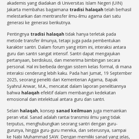
akademis yang diadakan di Universitas Islam Negeri (UIN)
Jakarta membahas bagaimana
tradisi halaqah
telah berhasil
melestarikan dan mentransfer ilmu-ilmu agama dari satu
generasi ke generasi berikutnya.
Pentingnya
tradisi halaqah
tidak hanya terletak pada
metode transfer ilmunya, tetapi juga pada pembentukan
karakter santri. Dalam forum yang intim ini, interaksi antara
guru dan santri sangat intensif. Santri dapat mengajukan
pertanyaan, berdiskusi, dan menerima bimbingan secara
personal. Hal ini berbeda dengan sistem kelas formal, di mana
interaksi cenderung lebih kaku. Pada hari Jumat, 19 September
2025, seorang peneliti dari Kementerian Agama, Bapak
Syahrul Anwar, M.A., mencatat dalam laporan penelitiannya
bahwa
halaqah
efektif dalam membangun kedekatan
emosional dan intelektual antara guru dan santri.
Selain
halaqah
, konsep
sanad keilmuan
juga memainkan
peran vital. Sanad adalah rantai transmisi ilmu yang tidak
terputus, menghubungkan seorang santri dengan guru-
gurunya, hingga guru-guru mereka, dan seterusnya, sampai
ke Nabi Muhammad SAW. Dengan memiliki sanad yang jelas,