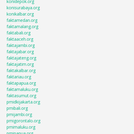
konidepok.org
konisurabaya.org
konikalbar.org
faktamedan.org
faktamalang.org
faktabali.org
faktaaceh.org
faktajambi.org
faktajabar.org
faktajateng.org
faktajatim.org
faktakalbar.org
faktariau.org
faktapapua.org
faktamaluku.org
faktasumut.org
pmidkijakarta.org
pmibali.org
pmijambi.org
pmigorontalo.org
pmimaluku.org
pmipapua.org