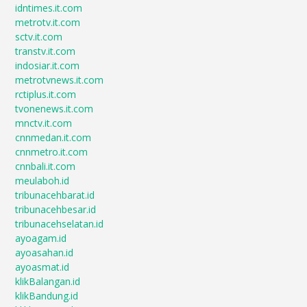
idntimes.it.com
metrotv.it.com
sctv.it.com
transtv.it.com
indosiar.it.com
metrotvnews.it.com
rctiplus.it.com
tvonenews.it.com
mnctv.it.com
cnnmedan.it.com
cnnmetro.it.com
cnnbali.it.com
meulaboh.id
tribunacehbarat.id
tribunacehbesar.id
tribunacehselatan.id
ayoagam.id
ayoasahan.id
ayoasmat.id
klikBalangan.id
klikBandung.id