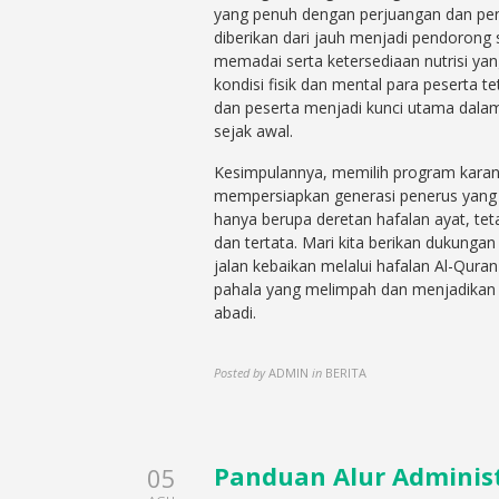
yang penuh dengan perjuangan dan peng
diberikan dari jauh menjadi pendorong 
memadai serta ketersediaan nutrisi ya
kondisi fisik dan mental para peserta t
dan peserta menjadi kunci utama dalam
sejak awal.
Kesimpulannya, memilih program karant
mempersiapkan generasi penerus yang m
hanya berupa deretan hafalan ayat, tet
dan tertata. Mari kita berikan dukung
jalan kebaikan melalui hafalan Al-Qur
pahala yang melimpah dan menjadikan 
abadi.
Posted by
ADMIN
in
BERITA
Panduan Alur Administ
05