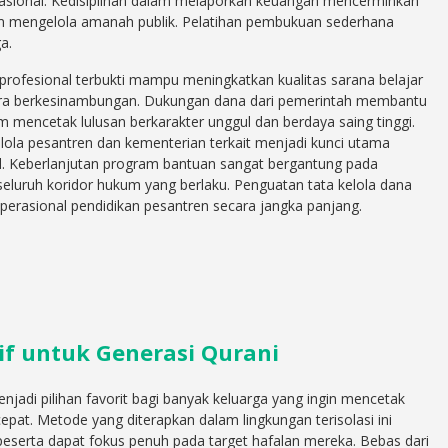
asional. Kedisiplinan dalam melaporkan keuangan mencerminkan
 mengelola amanah publik. Pelatihan pembukuan sederhana
a.
rofesional terbukti mampu meningkatkan kualitas sarana belajar
cara berkesinambungan. Dukungan dana dari pemerintah membantu
mencetak lulusan berkarakter unggul dan berdaya saing tinggi.
ola pesantren dan kementerian terkait menjadi kunci utama
l. Keberlanjutan program bantuan sangat bergantung pada
eluruh koridor hukum yang berlaku. Penguatan tata kelola dana
erasional pendidikan pesantren secara jangka panjang.
if untuk Generasi Qurani
enjadi pilihan favorit bagi banyak keluarga yang ingin mencetak
epat. Metode yang diterapkan dalam lingkungan terisolasi ini
peserta dapat fokus penuh pada target hafalan mereka. Bebas dari