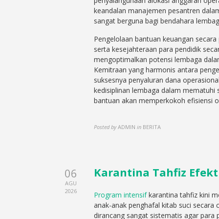
penyalahgunaan alokasi anggaran oper
keandalan manajemen pesantren dalam
sangat berguna bagi bendahara lembag
Pengelolaan bantuan keuangan secara p
serta kesejahteraan para pendidik se
mengoptimalkan potensi lembaga dalam 
Kemitraan yang harmonis antara pengel
suksesnya penyaluran dana operasiona
kedisiplinan lembaga dalam mematuhi s
bantuan akan memperkokoh efisiensi op
Posted by
ADMIN
in
BERITA
Karantina Tahfiz Efekt
06
AGU
2026
Program intensif
karantina tahfiz kini m
anak-anak penghafal kitab suci secara c
dirancang sangat sistematis agar para 