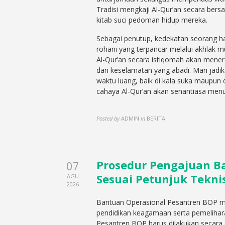
Tradisi mengkaji Al-Qur’an secara be
kitab suci pedoman hidup mereka.
Sebagai penutup, kedekatan seorang ha
rohani yang terpancar melalui akhlak m
Al-Qur’an secara istiqomah akan mener
dan keselamatan yang abadi. Mari jadik
waktu luang, baik di kala suka maupun 
cahaya Al-Qur’an akan senantiasa menu
Posted by
ADMIN
in
BERITA
Prosedur Pengajuan B
07
Sesuai Petunjuk Tekni
AGU
2026
Bantuan Operasional Pesantren BOP me
pendidikan keagamaan serta pemelihar
Pesantren BOP harus dilakukan secara