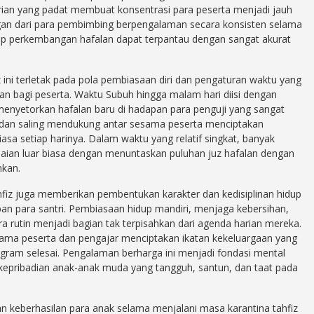
arian yang padat membuat konsentrasi para peserta menjadi jauh
ngan dari para pembimbing berpengalaman secara konsisten selama
p perkembangan hafalan dapat terpantau dengan sangat akurat
fiz ini terletak pada pola pembiasaan diri dan pengaturan waktu yang
n bagi peserta. Waktu Subuh hingga malam hari diisi dengan
enyetorkan hafalan baru di hadapan para penguji yang sangat
 dan saling mendukung antar sesama peserta menciptakan
sa setiap harinya. Dalam waktu yang relatif singkat, banyak
aian luar biasa dengan menuntaskan puluhan juz hafalan dengan
mkan.
ahfiz juga memberikan pembentukan karakter dan kedisiplinan hidup
n para santri. Pembiasaan hidup mandiri, menjaga kebersihan,
 rutin menjadi bagian tak terpisahkan dari agenda harian mereka.
esama peserta dan pengajar menciptakan ikatan kekeluargaan yang
gram selesai. Pengalaman berharga ini menjadi fondasi mental
pribadian anak-anak muda yang tangguh, santun, dan taat pada
 keberhasilan para anak selama menjalani masa karantina tahfiz