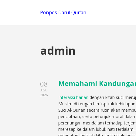
Ponpes Darul Qur'an
admin
Memahami Kandungan S
08
AGU
2026
Interaksi harian
dengan kitab suci meru
Muslim di tengah hiruk-pikuk kehidup
Suci Al-Qur’an secara rutin akan membu
penciptaan, serta petunjuk moral dalam
perenungan mendalam terhadap terjemah
meresap ke dalam lubuk hati terdalam. A
menuntun langkah kita agar selalu bera