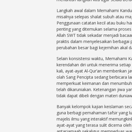
Langkah awal dalam Memahami Kandunga
misalnya selepas shalat subuh atau m
Penggunaan catatan kecil atau buku h
penting yang ditemukan selama proses 
Allah SWT tidak sekadar menjadi bacaa
praktis dalam menyelesaikan berbagai p
perubahan besar bagi kejernihan akal 
Selain konsistensi waktu, Memahami Ka
kerendahan diri untuk menerima setiap
kali, ayat-ayat Al-Qur’an memberikan j
olah Sang Pencipta sedang berbicara la
memperkuat keimanan dan menumbuhkan 
telah dikaruniakan. Ketenangan jiwa yan
tidak dapat dibeli dengan materi duniaw
Banyak kelompok kajian keislaman sec
guna berbagi pemahaman tafsir yang lu
majelis ilmu yang interaktif memungki
ayat-ayat yang terasa sulit dicerna oleh
antarjamaah sekaligus memperluas waw