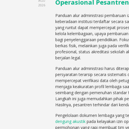
Operasional Pesantre
AGU
2026
Panduan alur administrasi pembaruan iz
keberadaan institusi terdaftar secara 
yang runtut dapat mempercepat proses
kelola kelembagaan, upaya pembaruan 
bagi penyelenggaraan pendidikan. Fok
berkas fisik, melainkan juga pada verifi
profesional, status akreditasi sekolah
berjalan legal.
Panduan alur administrasi harus ditera
persyaratan terarsip secara sistemati
mempercepat verifikasi data oleh petu
menjaga keakuratan profil lembaga saat d
seimbang dengan pemenuhan standar fisik
Langkah ini juga memudahkan pihak pe
Hasilnya, pesantren terhindar dari kend
Pengelolaan dokumen lembaga yang te
dengung akustik
pada kelayakan izin op
permohonan yang rapi membuat tim ver