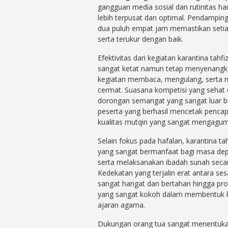
gangguan media sosial dan rutinitas h
lebih terpusat dan optimal. Pendampi
dua puluh empat jam memastikan setia
serta terukur dengan baik.
Efektivitas dari kegiatan karantina tah
sangat ketat namun tetap menyenangka
kegiatan membaca, mengulang, serta m
cermat. Suasana kompetisi yang sehat
dorongan semangat yang sangat luar bia
peserta yang berhasil mencetak pencap
kualitas mutqin yang sangat mengagu
Selain fokus pada hafalan, karantina t
yang sangat bermanfaat bagi masa depa
serta melaksanakan ibadah sunah secara
Kedekatan yang terjalin erat antara s
sangat hangat dan bertahan hingga pro
yang sangat kokoh dalam membentuk ke
ajaran agama.
Dukungan orang tua sangat menentukan