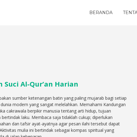
BERANDA
TENT
uci Al-Qur’an Harian
pakan sumber ketenangan batin yang paling mujarab bagi setiap
an dunia modern yang sangat melelahkan. Memahami Kandungan
ka cakrawala berpikir manusia tentang arti hidup, tujuan
 bertindak laku. Membaca saja tidaklah cukup; diperlukan
an dan tafsir ayat-ayatnya agar pesan ilahi tersebut dapat
ktivitas mulia ini bertindak sebagai kompas spiritual yang
da di jalan kebenaran.