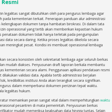
n Resmi
in legalitas sangat dibutuhkan oleh para pengurus lembaga agar
sah pada kementerian terkait. Penerapan panduan alur administrasi
 kelengkapan dokumen tanpa hambatan birokrasi. Di dalam tata
izin operasional yang tertib akan memberikan kepastian hukum
us penataan dokumen tidak hanya terletak pada pengumpulan
kasi data secara daring. Ketika proses legalitas dikelola secara
 akan meningkat pesat. Kondisi ini membuat operasional lembaga
pkan secara konsisten oleh sekretariat lembaga agar seluruh berkas
s dan mudah diakses. Penyusunan draft laporan berkala membantu
gas kementerian secara alami. Penggunaan aplikasi pendataan resmi
ilakukan validasi data. Apabila tertib administrasi berjalan
, kredibilitas institusi Anda akan terangkat secara signifikan.
ngurus dalam memperbarui dokumen perizinan tepat waktu.
ala legalitas hukum.
ratur memainkan peran sangat vital dalam memperhitungkan
waktu
erasional pesantren di mata pemerintah. Penyusunan berkas
ifikator mudah memeriksa keabsahan data hingga tuntas. Selain