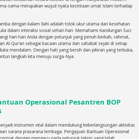
rsama-sama merupakan wujud nyata kecintaan umat Islam terhadap
mba dengan kalam Ilahi adalah tolok ukur utama dari kesehatan
ulia dalam interaksi sosial sehari-hari. Memahami Kandungan Suci
angi hari-hari Anda dengan petunjuk yang penuh berkah, rahmat,
an Al-Qur’an sebagai bacaan utama dan sahabat sejati di setiap
duka mendalam. Dengan hati yang bersih dan pikiran yang terbuka,
ntun langkah kita menuju surga-Nya.
antuan Operasional Pesantren BOP
s
njadi instrumen vital dalam mendukung keberlangsungan aktivitas
aan sarana prasarana lembaga. Pengajuan Bantuan Operasional
 cermat dengan mengacu pada petunjuk teknis yang telah