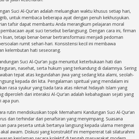
n Suci Al-Qur’an adalah meluangkan waktu khusus setiap hari,
agrib, untuk membaca beberapa ayat dengan penuh kekhusyukan.
arian tafsir dapat membantu Anda merangkum pelajaran moral
pembacaan ayat suci tersebut berlangsung. Dengan cara ini, firman
n lisan, tetapi benar-benar bertransformasi menjadi pedoman
ersoalan rumit sehari-hari. Konsistensi kecil ini membawa
dan kelembutan hati seseorang.
ndungan Suci Al-Qur’an juga menuntut keterbukaan hati dan
 teguran, nasehat, serta hukum yang terkandung di dalamnya. Sering
awaban tepat atas kegundahan jiwa yang sedang kita alami, seolah-
ngsung kepada diri kita. Pengalaman spiritual yang mendalam ini
rasa syukur yang tiada tara atas nikmat hidayah Islam yang
g diperoleh dari interaksi Al-Qur’an adalah kebahagiaan sejati yang
i apa pun.
ara rutin mendiskusikan topik Memahami Kandungan Suci Al-Qur’an
rus dan terhindar dari penafsiran yang menyimpang. Suasana
nkan para peserta untuk bertanya langsung kepada ulama mengenai
 akal awam. Diskusi yang konstruktif ini mempererat tali silaturahmi
asan keislaman secara kolektif di tengah masyarakat modern.