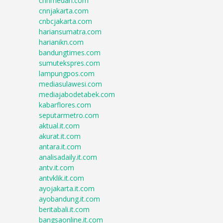
cnnmedan.com
cnnjakarta.com
cnbcjakarta.com
hariansumatra.com
harianikn.com
bandungtimes.com
sumutekspres.com
lampungpos.com
mediasulawesi.com
mediajabodetabek.com
kabarflores.com
seputarmetro.com
aktual.it.com
akurat.it.com
antara.it.com
analisadaily.it.com
antv.it.com
antvklik.it.com
ayojakarta.it.com
ayobandung.it.com
beritabali.it.com
bangsaonline.it.com