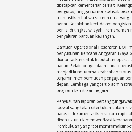
ditetapkan kementerian terkait. Keleng
pengurus, hingga nomor statistik pesan
memastikan bahwa seluruh data yang di
benar. Kesalahan kecil dalam pengisian
penilai di tingkat wilayah. Pemaham
penyaluran bantuan keuangan.
Bantuan Operasional Pesantren BOP men
penyusunan Rencana Anggaran Biaya p
diprioritaskan untuk kebutuhan operasion
harian. Selain pengelolaan dana opera
menjadi kunci utama keabsahan status
terjamin mempermudah pengajuan berb
depan. Lembaga yang tertib administra
program kemitraan negara.
Penyusunan laporan pertanggungjawaba
jadwal yang telah ditentukan dalam jukn
harus didokumentasikan secara rapi dal
dibentuk untuk memverifikasi kebenaran
Pembukuan yang rapi meminimalisir pot