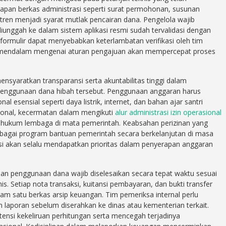
kapan berkas administrasi seperti surat permohonan, susunan
tren menjadi syarat mutlak pencairan dana. Pengelola wajib
unggah ke dalam sistem aplikasi resmi sudah tervalidasi dengan
 formulir dapat menyebabkan keterlambatan verifikasi oleh tim
an mendalam mengenai aturan pengajuan akan mempercepat proses
syaratkan transparansi serta akuntabilitas tinggi dalam
enggunaan dana hibah tersebut. Penggunaan anggaran harus
al esensial seperti daya listrik, internet, dan bahan ajar santri
sional, kecermatan dalam mengikuti
alur administrasi izin operasional
 hukum lembaga di mata pemerintah. Keabsahan perizinan yang
agai program bantuan pemerintah secara berkelanjutan di masa
si akan selalu mendapatkan prioritas dalam penyerapan anggaran
n penggunaan dana wajib diselesaikan secara tepat waktu sesuai
is. Setiap nota transaksi, kuitansi pembayaran, dan bukti transfer
am satu berkas arsip keuangan. Tim pemeriksa internal perlu
 laporan sebelum diserahkan ke dinas atau kementerian terkait.
ensi kekeliruan perhitungan serta mencegah terjadinya