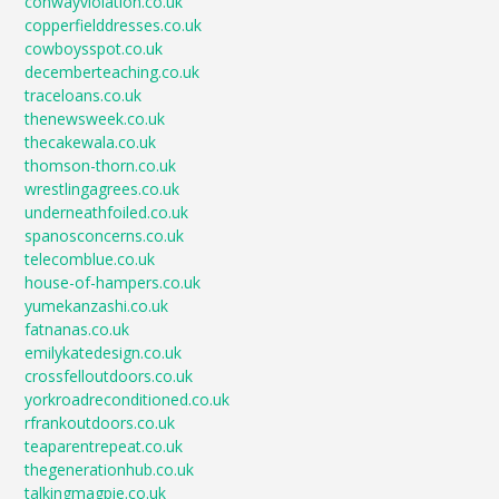
conwayviolation.co.uk
copperfielddresses.co.uk
cowboysspot.co.uk
decemberteaching.co.uk
traceloans.co.uk
thenewsweek.co.uk
thecakewala.co.uk
thomson-thorn.co.uk
wrestlingagrees.co.uk
underneathfoiled.co.uk
spanosconcerns.co.uk
telecomblue.co.uk
house-of-hampers.co.uk
yumekanzashi.co.uk
fatnanas.co.uk
emilykatedesign.co.uk
crossfelloutdoors.co.uk
yorkroadreconditioned.co.uk
rfrankoutdoors.co.uk
teaparentrepeat.co.uk
thegenerationhub.co.uk
talkingmagpie.co.uk