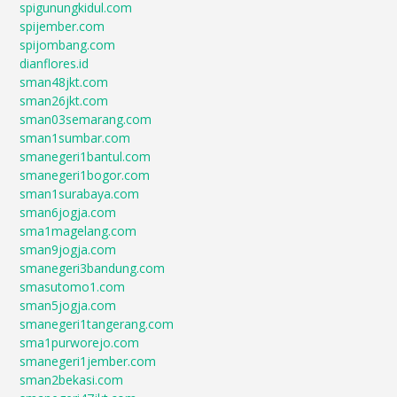
spigunungkidul.com
spijember.com
spijombang.com
dianflores.id
sman48jkt.com
sman26jkt.com
sman03semarang.com
sman1sumbar.com
smanegeri1bantul.com
smanegeri1bogor.com
sman1surabaya.com
sman6jogja.com
sma1magelang.com
sman9jogja.com
smanegeri3bandung.com
smasutomo1.com
sman5jogja.com
smanegeri1tangerang.com
sma1purworejo.com
smanegeri1jember.com
sman2bekasi.com