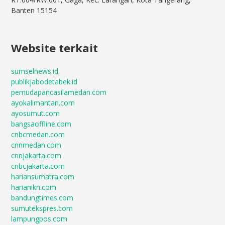
Banten 15154
Website terkait
sumselnews.id
publikjabodetabek.id
pemudapancasilamedan.com
ayokalimantan.com
ayosumut.com
bangsaoffline.com
cnbcmedan.com
cnnmedan.com
cnnjakarta.com
cnbcjakarta.com
hariansumatra.com
harianikn.com
bandungtimes.com
sumutekspres.com
lampungpos.com