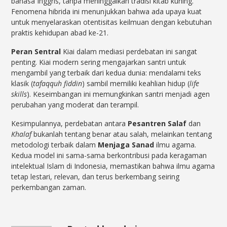
bahasa Inggris, tanpa meninggalkan tradisi kitab kuning.
Fenomena hibrida ini menunjukkan bahwa ada upaya kuat
untuk menyelaraskan otentisitas keilmuan dengan kebutuhan
praktis kehidupan abad ke-21.
Peran Sentral
Kiai dalam mediasi perdebatan ini sangat
penting. Kiai modern sering mengajarkan santri untuk
mengambil yang terbaik dari kedua dunia: mendalami teks
klasik (
tafaqquh fiddin
) sambil memiliki keahlian hidup (
life
skills
). Keseimbangan ini memungkinkan santri menjadi agen
perubahan yang moderat dan terampil.
Kesimpulannya, perdebatan antara
Pesantren Salaf
dan
Khalaf
bukanlah tentang benar atau salah, melainkan tentang
metodologi terbaik dalam
Menjaga Sanad
ilmu agama.
Kedua model ini sama-sama berkontribusi pada keragaman
intelektual Islam di Indonesia, memastikan bahwa ilmu agama
tetap lestari, relevan, dan terus berkembang seiring
perkembangan zaman.