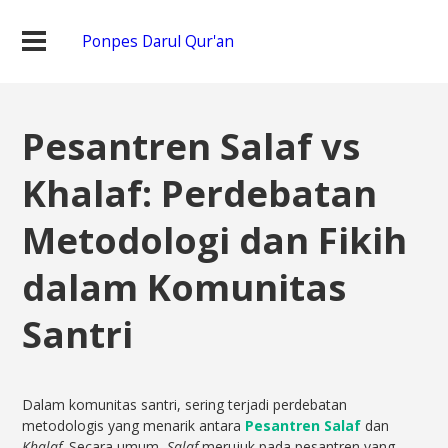
Ponpes Darul Qur'an
Pesantren Salaf vs
Khalaf: Perdebatan
Metodologi dan Fikih
dalam Komunitas
Santri
Dalam komunitas santri, sering terjadi perdebatan
metodologis yang menarik antara
Pesantren Salaf
dan
Khalaf
. Secara umum,
Salaf
merujuk pada pesantren yang