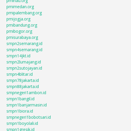
pmiriau.org
pmimedan.org
pmipalembang.org
pmijogja.org
pmibandung.org
pmibogor.org
pmisurabaya.org
smpn2semarang.id
smpn4semarang.id
smpn14jkt.id
smpn2lumajang.id
smpn2sutojayan.id
smpn4blitar.id
smpn78jakarta.id
smpn88jakarta.id
smpnegeri1ambon.id
smpn1bangil.id
smpn1banjarmasin.id
smpn1biora.id
smpnegeri1bobotsari.id
smpn1boyolali.id
smpn1gresik.id