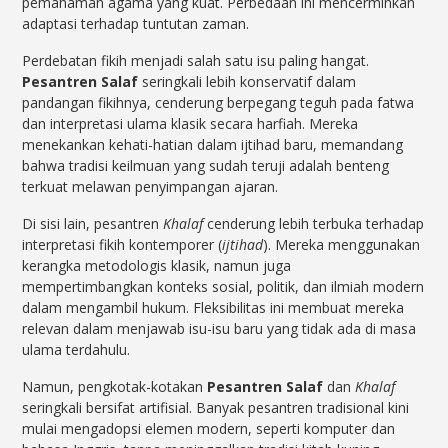
pemahaman agama yang kuat. Perbedaan ini mencerminkan
adaptasi terhadap tuntutan zaman.
Perdebatan fikih menjadi salah satu isu paling hangat.
Pesantren Salaf
seringkali lebih konservatif dalam
pandangan fikihnya, cenderung berpegang teguh pada fatwa
dan interpretasi ulama klasik secara harfiah. Mereka
menekankan kehati-hatian dalam ijtihad baru, memandang
bahwa tradisi keilmuan yang sudah teruji adalah benteng
terkuat melawan penyimpangan ajaran.
Di sisi lain, pesantren
Khalaf
cenderung lebih terbuka terhadap
interpretasi fikih kontemporer (
ijtihad
). Mereka menggunakan
kerangka metodologis klasik, namun juga
mempertimbangkan konteks sosial, politik, dan ilmiah modern
dalam mengambil hukum. Fleksibilitas ini membuat mereka
relevan dalam menjawab isu-isu baru yang tidak ada di masa
ulama terdahulu.
Namun, pengkotak-kotakan
Pesantren Salaf
dan
Khalaf
seringkali bersifat artifisial. Banyak pesantren tradisional kini
mulai mengadopsi elemen modern, seperti komputer dan