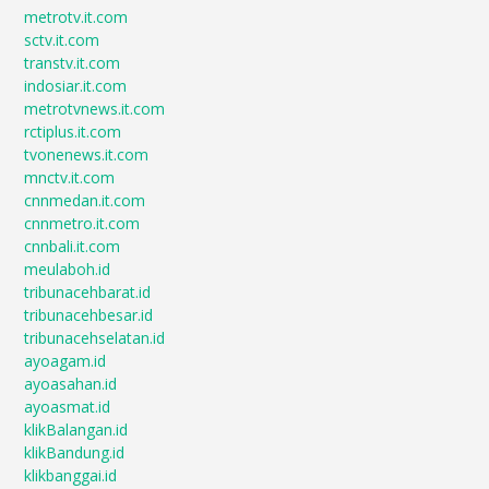
metrotv.it.com
sctv.it.com
transtv.it.com
indosiar.it.com
metrotvnews.it.com
rctiplus.it.com
tvonenews.it.com
mnctv.it.com
cnnmedan.it.com
cnnmetro.it.com
cnnbali.it.com
meulaboh.id
tribunacehbarat.id
tribunacehbesar.id
tribunacehselatan.id
ayoagam.id
ayoasahan.id
ayoasmat.id
klikBalangan.id
klikBandung.id
klikbanggai.id