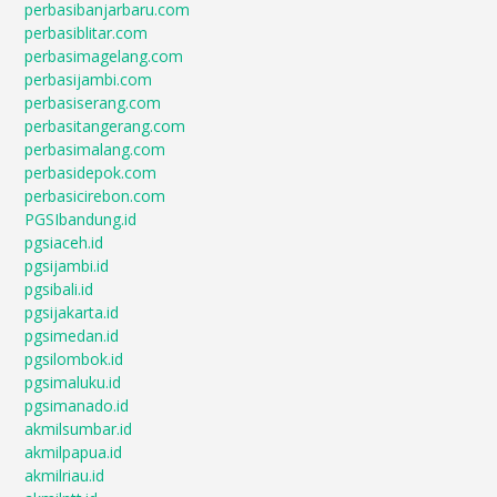
perbasibanjarbaru.com
perbasiblitar.com
perbasimagelang.com
perbasijambi.com
perbasiserang.com
perbasitangerang.com
perbasimalang.com
perbasidepok.com
perbasicirebon.com
PGSIbandung.id
pgsiaceh.id
pgsijambi.id
pgsibali.id
pgsijakarta.id
pgsimedan.id
pgsilombok.id
pgsimaluku.id
pgsimanado.id
akmilsumbar.id
akmilpapua.id
akmilriau.id