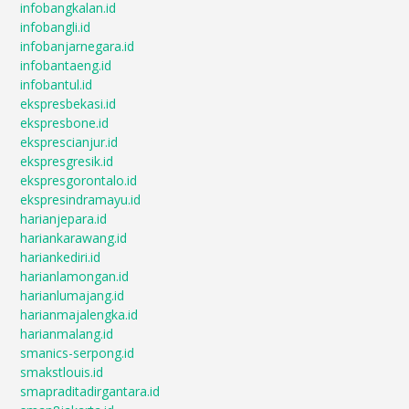
infobangkalan.id
infobangli.id
infobanjarnegara.id
infobantaeng.id
infobantul.id
ekspresbekasi.id
ekspresbone.id
eksprescianjur.id
ekspresgresik.id
ekspresgorontalo.id
ekspresindramayu.id
harianjepara.id
hariankarawang.id
hariankediri.id
harianlamongan.id
harianlumajang.id
harianmajalengka.id
harianmalang.id
smanics-serpong.id
smakstlouis.id
smapraditadirgantara.id