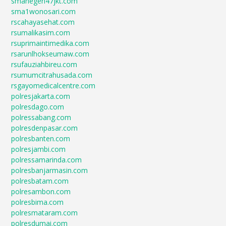
smanegeri47jkt.com
sma1wonosari.com
rscahayasehat.com
rsumalikasim.com
rsuprimaintimedika.com
rsarunlhokseumaw.com
rsufauziahbireu.com
rsumumcitrahusada.com
rsgayomedicalcentre.com
polresjakarta.com
polresdago.com
polressabang.com
polresdenpasar.com
polresbanten.com
polresjambi.com
polressamarinda.com
polresbanjarmasin.com
polresbatam.com
polresambon.com
polresbima.com
polresmataram.com
polresdumai.com