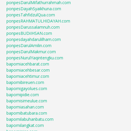
ponpesDarulMifathurrahmah.com
ponpesDayahSyaikhuna.com
ponpesTahfidzulQua.com
ponpesRAHMATULHIDAYAH.com
ponpesDarussalamnuh.com
ponpesBUDiIHSAN.com
ponpesdayahdarulilham.com
ponpesDarulAmilin.com
ponpesDarulMakmur.com
ponpesNurulYaqintengku.com
bapomiacehbarat.com
bapomiacehbesar.com
bapomiacehtimur.com
bapomibireuen.com
bapomigayolues.com
bapomipidie.com
bapomisimeulue.com
bapomiasahan.com
bapomibatubara.com
bapomilabuhanbatu.com
bapomilangkat.com