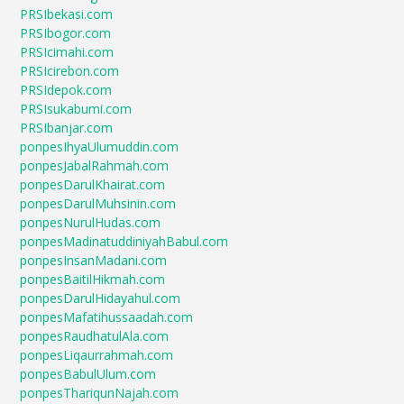
PRSIbekasi.com
PRSIbogor.com
PRSIcimahi.com
PRSIcirebon.com
PRSIdepok.com
PRSIsukabumi.com
PRSIbanjar.com
ponpesIhyaUlumuddin.com
ponpesJabalRahmah.com
ponpesDarulKhairat.com
ponpesDarulMuhsinin.com
ponpesNurulHudas.com
ponpesMadinatuddiniyahBabul.com
ponpesInsanMadani.com
ponpesBaitilHikmah.com
ponpesDarulHidayahul.com
ponpesMafatihussaadah.com
ponpesRaudhatulAla.com
ponpesLiqaurrahmah.com
ponpesBabulUlum.com
ponpesThariqunNajah.com