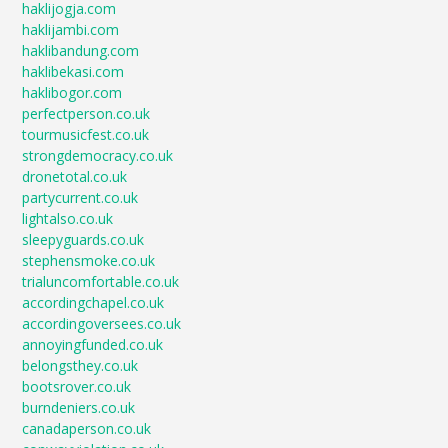
haklijogja.com
haklijambi.com
haklibandung.com
haklibekasi.com
haklibogor.com
perfectperson.co.uk
tourmusicfest.co.uk
strongdemocracy.co.uk
dronetotal.co.uk
partycurrent.co.uk
lightalso.co.uk
sleepyguards.co.uk
stephensmoke.co.uk
trialuncomfortable.co.uk
accordingchapel.co.uk
accordingoversees.co.uk
annoyingfunded.co.uk
belongsthey.co.uk
bootsrover.co.uk
burndeniers.co.uk
canadaperson.co.uk