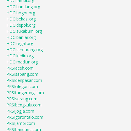
HDCIjambi.org
HDCIbandung.org
HDCIbogor.org
HDCIbekasi.org
HDCIdepok.org
HDCIsukabumi.org
HDCIbanjar.org
HDCItegal.org
HDCIsemarang.org
HDCIkediri.org
HDCImadiun.org
PRSIaceh.com
PRSIsabang.com
PRSIdenpasar.com
PRSIcilegon.com
PRSItangerang.com
PRSIserang.com
PRSIbengkulu.com
PRSIjogja.com
PRSIgorontalo.com
PRSIjambi.com
PRSIbandung.com