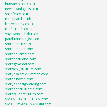
humancotton.co.uk
newdawndigitals.co.uk
saintfelice.co.uk
mrjapparel.co.uk
kinkycatalog.co.uk
thefaciahub.co.uk
yayasanbinabakti.com
paudtunasbangsa.com
smkal-amin.com
smkal-manar.com
smkdarulamal.com
smkitpasundan.com
smkpgrikamal.com
smktarbiyatululum.com
smkyasalam-elummah.com
smkpelitaynh.com
smkyasinacigombong.com
smknahdatululama.com
smkitraudhatululum.com
SMKMIFTAHULSALAM.com
SMKSILIWANGIMANDIRI.com