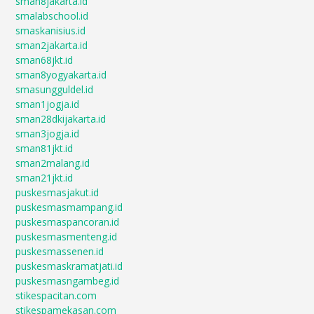
sman8jakarta.id
smalabschool.id
smaskanisius.id
sman2jakarta.id
sman68jkt.id
sman8yogyakarta.id
smasungguldel.id
sman1jogja.id
sman28dkijakarta.id
sman3jogja.id
sman81jkt.id
sman2malang.id
sman21jkt.id
puskesmasjakut.id
puskesmasmampang.id
puskesmaspancoran.id
puskesmasmenteng.id
puskesmassenen.id
puskesmaskramatjati.id
puskesmasngambeg.id
stikespacitan.com
stikespamekasan.com