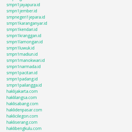
smpn1jayapura.id
smpn1jember.id
smpnegeri1jepara.id
smpn1karanganyar.id
smpn1kendari.id
smpn1kranggan.id
smpn1lamongan.id
smpn1luwuk.id
smpn1madiun.id
smpn1manokwari.id
smpn1narmada.id
smpn1pacitan.id
smpn1padang.id
smpn1pailangga.id
haklijakarta.com
haklilangsa.com
haklisabang.com
haklidenpasar.com
haklicilegon.com
hakliserang.com
haklibengkulu.com