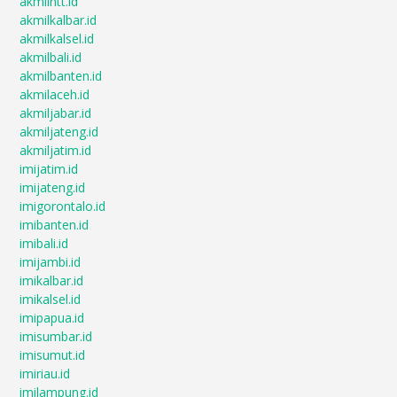
akmilntt.id
akmilkalbar.id
akmilkalsel.id
akmilbali.id
akmilbanten.id
akmilaceh.id
akmiljabar.id
akmiljateng.id
akmiljatim.id
imijatim.id
imijateng.id
imigorontalo.id
imibanten.id
imibali.id
imijambi.id
imikalbar.id
imikalsel.id
imipapua.id
imisumbar.id
imisumut.id
imiriau.id
imilampung.id