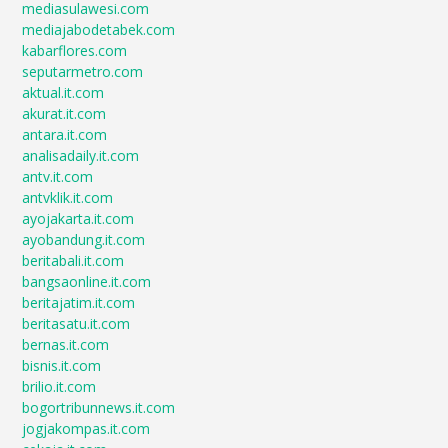
mediasulawesi.com
mediajabodetabek.com
kabarflores.com
seputarmetro.com
aktual.it.com
akurat.it.com
antara.it.com
analisadaily.it.com
antv.it.com
antvklik.it.com
ayojakarta.it.com
ayobandung.it.com
beritabali.it.com
bangsaonline.it.com
beritajatim.it.com
beritasatu.it.com
bernas.it.com
bisnis.it.com
brilio.it.com
bogortribunnews.it.com
jogjakompas.it.com