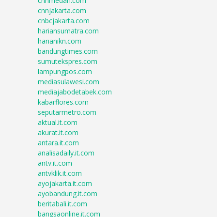
cnnmedan.com
cnnjakarta.com
cnbcjakarta.com
hariansumatra.com
harianikn.com
bandungtimes.com
sumutekspres.com
lampungpos.com
mediasulawesi.com
mediajabodetabek.com
kabarflores.com
seputarmetro.com
aktual.it.com
akurat.it.com
antara.it.com
analisadaily.it.com
antv.it.com
antvklik.it.com
ayojakarta.it.com
ayobandung.it.com
beritabali.it.com
bangsaonline.it.com