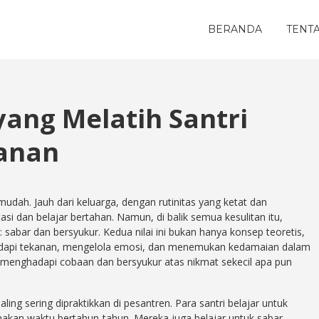
BERANDA
TENT
yang Melatih Santri
anan
 mudah. Jauh dari keluarga, dengan rutinitas yang ketat dan
asi dan belajar bertahan. Namun, di balik semua kesulitan itu,
sabar dan bersyukur. Kedua nilai ini bukan hanya konsep teoretis,
ghadapi tekanan, mengelola emosi, dan menemukan kedamaian dalam
menghadapi cobaan dan bersyukur atas nikmat sekecil apa pun
ling sering dipraktikkan di pesantren. Para santri belajar untuk
akan waktu bertahun-tahun. Mereka juga belajar untuk sabar