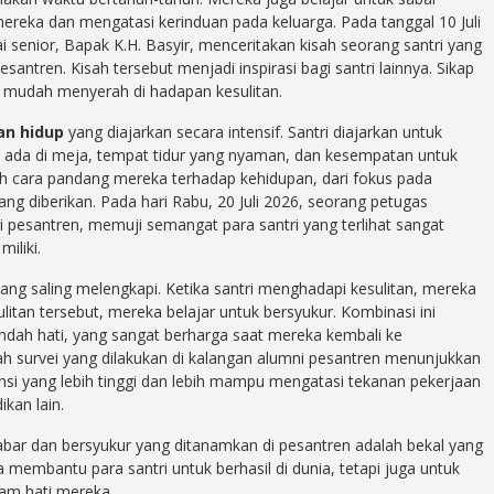
eka dan mengatasi kerinduan pada keluarga. Pada tanggal 10 Juli
ai senior, Bapak K.H. Basyir, menceritakan kisah seorang santri yang
antren. Kisah tersebut menjadi inspirasi bagi santri lainnya. Sikap
k mudah menyerah di hadapan kesulitan.
an hidup
yang diajarkan secara intensif. Santri diajarkan untuk
g ada di meja, tempat tidur yang nyaman, dan kesempatan untuk
ah cara pandang mereka terhadap kehidupan, dari fokus pada
g diberikan. Pada hari Rabu, 20 Juli 2026, seorang petugas
i pesantren, memuji semangat para santri yang terlihat sangat
iliki.
ang saling melengkapi. Ketika santri menghadapi kesulitan, mereka
litan tersebut, mereka belajar untuk bersyukur. Kombinasi ini
ah hati, yang sangat berharga saat mereka kembali ke
h survei yang dilakukan di kalangan alumni pesantren menunjukkan
nsi yang lebih tinggi dan lebih mampu mengatasi tekanan pekerjaan
kan lain.
bar dan bersyukur yang ditanamkan di pesantren adalah bekal yang
ya membantu para santri untuk berhasil di dunia, tetapi juga untuk
am hati mereka.