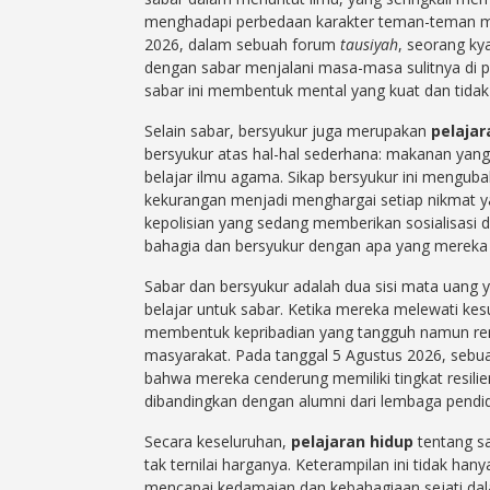
menghadapi perbedaan karakter teman-teman mer
2026, dalam sebuah forum
tausiyah
, seorang ky
dengan sabar menjalani masa-masa sulitnya di pes
sabar ini membentuk mental yang kuat dan tida
Selain sabar, bersyukur juga merupakan
pelajar
bersyukur atas hal-hal sederhana: makanan yan
belajar ilmu agama. Sikap bersyukur ini mengub
kekurangan menjadi menghargai setiap nikmat yan
kepolisian yang sedang memberikan sosialisasi d
bahagia dan bersyukur dengan apa yang mereka m
Sabar dan bersyukur adalah dua sisi mata uang y
belajar untuk sabar. Ketika mereka melewati kesu
membentuk kepribadian yang tangguh namun rend
masyarakat. Pada tanggal 5 Agustus 2026, sebua
bahwa mereka cenderung memiliki tingkat resilie
dibandingkan dengan alumni dari lembaga pendidi
Secara keseluruhan,
pelajaran hidup
tentang sa
tak ternilai harganya. Keterampilan ini tidak han
mencapai kedamaian dan kebahagiaan sejati dal