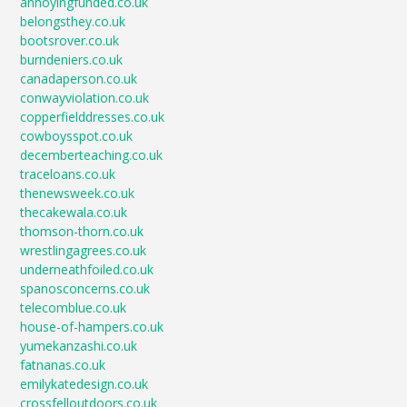
annoyingfunded.co.uk
belongsthey.co.uk
bootsrover.co.uk
burndeniers.co.uk
canadaperson.co.uk
conwayviolation.co.uk
copperfielddresses.co.uk
cowboysspot.co.uk
decemberteaching.co.uk
traceloans.co.uk
thenewsweek.co.uk
thecakewala.co.uk
thomson-thorn.co.uk
wrestlingagrees.co.uk
underneathfoiled.co.uk
spanosconcerns.co.uk
telecomblue.co.uk
house-of-hampers.co.uk
yumekanzashi.co.uk
fatnanas.co.uk
emilykatedesign.co.uk
crossfelloutdoors.co.uk