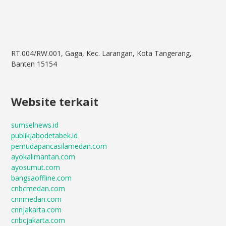
RT.004/RW.001, Gaga, Kec. Larangan, Kota Tangerang,
Banten 15154
Website terkait
sumselnews.id
publikjabodetabek.id
pemudapancasilamedan.com
ayokalimantan.com
ayosumut.com
bangsaoffline.com
cnbcmedan.com
cnnmedan.com
cnnjakarta.com
cnbcjakarta.com