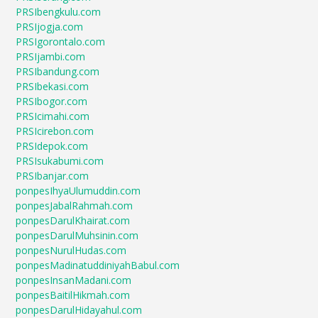
PRSIbengkulu.com
PRSIjogja.com
PRSIgorontalo.com
PRSIjambi.com
PRSIbandung.com
PRSIbekasi.com
PRSIbogor.com
PRSIcimahi.com
PRSIcirebon.com
PRSIdepok.com
PRSIsukabumi.com
PRSIbanjar.com
ponpesIhyaUlumuddin.com
ponpesJabalRahmah.com
ponpesDarulKhairat.com
ponpesDarulMuhsinin.com
ponpesNurulHudas.com
ponpesMadinatuddiniyahBabul.com
ponpesInsanMadani.com
ponpesBaitilHikmah.com
ponpesDarulHidayahul.com