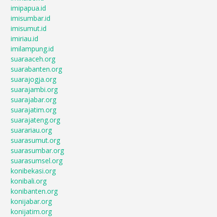
imipapua.id
imisumbar.id
imisumut.id
imiriau.id
imilampung.id
suaraaceh.org
suarabanten.org
suarajogja.org
suarajambi.org
suarajabar.org
suarajatim.org
suarajateng.org
suarariau.org
suarasumut.org
suarasumbar.org
suarasumsel.org
konibekasi.org
konibali.org
konibanten.org
konijabar.org
konijatim.org