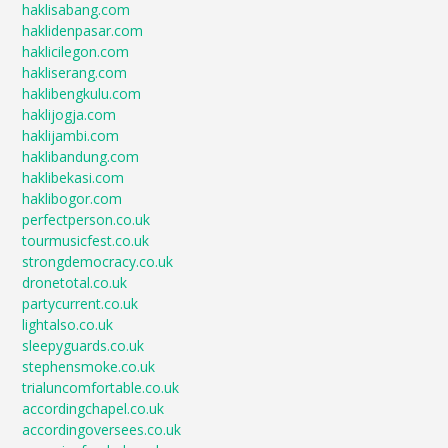
haklisabang.com
haklidenpasar.com
haklicilegon.com
hakliserang.com
haklibengkulu.com
haklijogja.com
haklijambi.com
haklibandung.com
haklibekasi.com
haklibogor.com
perfectperson.co.uk
tourmusicfest.co.uk
strongdemocracy.co.uk
dronetotal.co.uk
partycurrent.co.uk
lightalso.co.uk
sleepyguards.co.uk
stephensmoke.co.uk
trialuncomfortable.co.uk
accordingchapel.co.uk
accordingoversees.co.uk