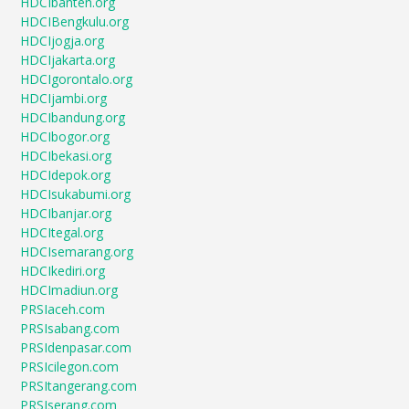
HDCIbanten.org
HDCIBengkulu.org
HDCIjogja.org
HDCIjakarta.org
HDCIgorontalo.org
HDCIjambi.org
HDCIbandung.org
HDCIbogor.org
HDCIbekasi.org
HDCIdepok.org
HDCIsukabumi.org
HDCIbanjar.org
HDCItegal.org
HDCIsemarang.org
HDCIkediri.org
HDCImadiun.org
PRSIaceh.com
PRSIsabang.com
PRSIdenpasar.com
PRSIcilegon.com
PRSItangerang.com
PRSIserang.com