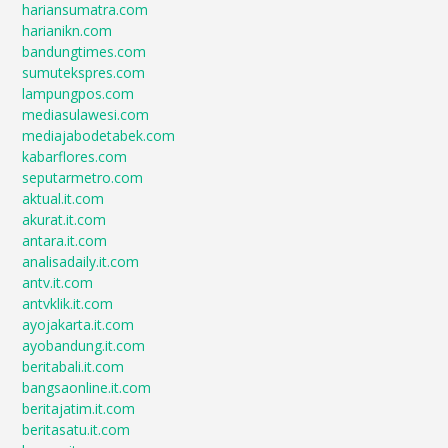
hariansumatra.com
harianikn.com
bandungtimes.com
sumutekspres.com
lampungpos.com
mediasulawesi.com
mediajabodetabek.com
kabarflores.com
seputarmetro.com
aktual.it.com
akurat.it.com
antara.it.com
analisadaily.it.com
antv.it.com
antvklik.it.com
ayojakarta.it.com
ayobandung.it.com
beritabali.it.com
bangsaonline.it.com
beritajatim.it.com
beritasatu.it.com