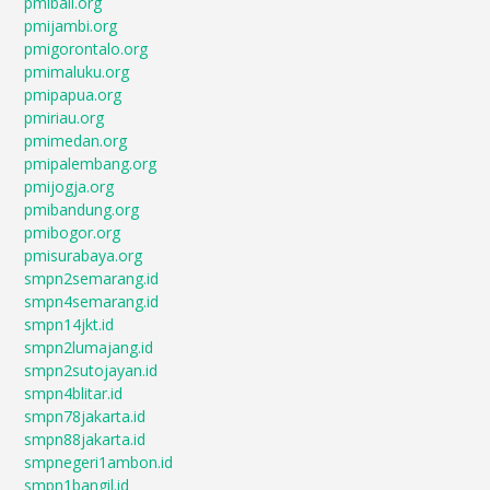
pmibali.org
pmijambi.org
pmigorontalo.org
pmimaluku.org
pmipapua.org
pmiriau.org
pmimedan.org
pmipalembang.org
pmijogja.org
pmibandung.org
pmibogor.org
pmisurabaya.org
smpn2semarang.id
smpn4semarang.id
smpn14jkt.id
smpn2lumajang.id
smpn2sutojayan.id
smpn4blitar.id
smpn78jakarta.id
smpn88jakarta.id
smpnegeri1ambon.id
smpn1bangil.id