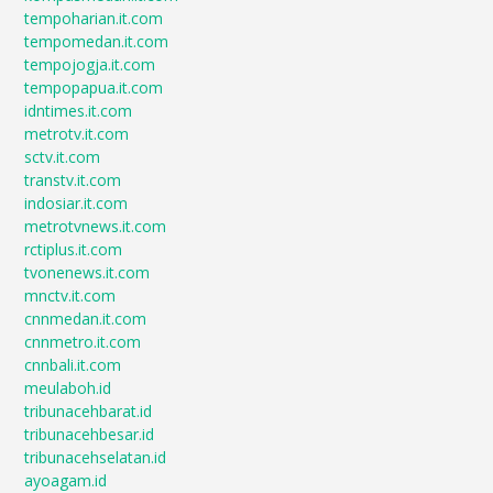
tempoharian.it.com
tempomedan.it.com
tempojogja.it.com
tempopapua.it.com
idntimes.it.com
metrotv.it.com
sctv.it.com
transtv.it.com
indosiar.it.com
metrotvnews.it.com
rctiplus.it.com
tvonenews.it.com
mnctv.it.com
cnnmedan.it.com
cnnmetro.it.com
cnnbali.it.com
meulaboh.id
tribunacehbarat.id
tribunacehbesar.id
tribunacehselatan.id
ayoagam.id