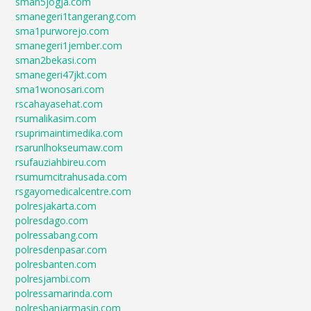
sman5jogja.com
smanegeri1tangerang.com
sma1purworejo.com
smanegeri1jember.com
sman2bekasi.com
smanegeri47jkt.com
sma1wonosari.com
rscahayasehat.com
rsumalikasim.com
rsuprimaintimedika.com
rsarunlhokseumaw.com
rsufauziahbireu.com
rsumumcitrahusada.com
rsgayomedicalcentre.com
polresjakarta.com
polresdago.com
polressabang.com
polresdenpasar.com
polresbanten.com
polresjambi.com
polressamarinda.com
polresbanjarmasin.com