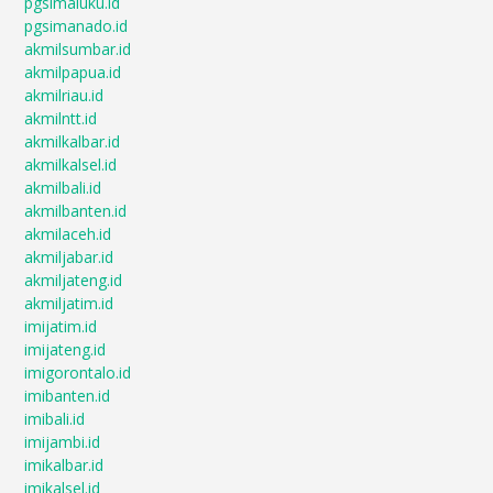
pgsimaluku.id
pgsimanado.id
akmilsumbar.id
akmilpapua.id
akmilriau.id
akmilntt.id
akmilkalbar.id
akmilkalsel.id
akmilbali.id
akmilbanten.id
akmilaceh.id
akmiljabar.id
akmiljateng.id
akmiljatim.id
imijatim.id
imijateng.id
imigorontalo.id
imibanten.id
imibali.id
imijambi.id
imikalbar.id
imikalsel.id