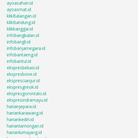
ayoasahan.id
ayoasmat.id
klikBalangan.id
klikBandung.id
klikbanggai.id
infobangkalan.id
infobangli.id
infobanjarnegara.id
infobantaeng.id
infobantul.id
ekspresbekasi.id
ekspresbone.id
eksprescianjur.id
ekspresgresik.id
ekspresgorontalo.id
ekspresindramayu.id
harianjepara.id
hariankarawang.id
hariankediri.id
harianlamongan.id
harianlumajang.id