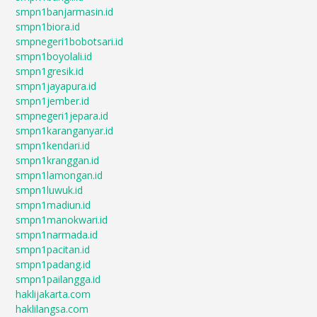
smpn1banjarmasin.id
smpn1biora.id
smpnegeri1bobotsari.id
smpn1boyolali.id
smpn1gresik.id
smpn1jayapura.id
smpn1jember.id
smpnegeri1jepara.id
smpn1karanganyar.id
smpn1kendari.id
smpn1kranggan.id
smpn1lamongan.id
smpn1luwuk.id
smpn1madiun.id
smpn1manokwari.id
smpn1narmada.id
smpn1pacitan.id
smpn1padang.id
smpn1pailangga.id
haklijakarta.com
haklilangsa.com