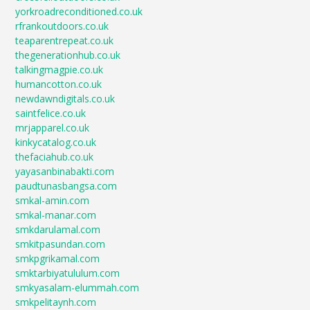
yorkroadreconditioned.co.uk
rfrankoutdoors.co.uk
teaparentrepeat.co.uk
thegenerationhub.co.uk
talkingmagpie.co.uk
humancotton.co.uk
newdawndigitals.co.uk
saintfelice.co.uk
mrjapparel.co.uk
kinkycatalog.co.uk
thefaciahub.co.uk
yayasanbinabakti.com
paudtunasbangsa.com
smkal-amin.com
smkal-manar.com
smkdarulamal.com
smkitpasundan.com
smkpgrikamal.com
smktarbiyatululum.com
smkyasalam-elummah.com
smkpelitaynh.com