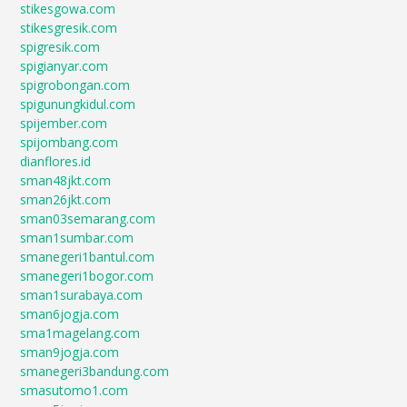
stikesgowa.com
stikesgresik.com
spigresik.com
spigianyar.com
spigrobongan.com
spigunungkidul.com
spijember.com
spijombang.com
dianflores.id
sman48jkt.com
sman26jkt.com
sman03semarang.com
sman1sumbar.com
smanegeri1bantul.com
smanegeri1bogor.com
sman1surabaya.com
sman6jogja.com
sma1magelang.com
sman9jogja.com
smanegeri3bandung.com
smasutomo1.com