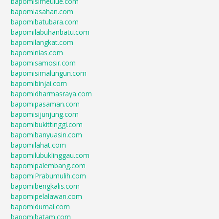
bapomisimeulue.com
bapomiasahan.com
bapomibatubara.com
bapomilabuhanbatu.com
bapomilangkat.com
bapominias.com
bapomisamosir.com
bapomisimalungun.com
bapomibinjai.com
bapomidharmasraya.com
bapomipasaman.com
bapomisijunjung.com
bapomibukittinggi.com
bapomibanyuasin.com
bapomilahat.com
bapomilubuklinggau.com
bapomipalembang.com
bapomiPrabumulih.com
bapomibengkalis.com
bapomipelalawan.com
bapomidumai.com
bapomibatam.com