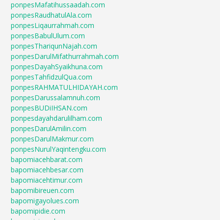
ponpesMafatihussaadah.com
ponpesRaudhatulAla.com
ponpesLiqaurrahmah.com
ponpesBabulUlum.com
ponpesThariqunNajah.com
ponpesDarulMifathurrahmah.com
ponpesDayahSyaikhuna.com
ponpesTahfidzulQua.com
ponpesRAHMATULHIDAYAH.com
ponpesDarussalamnuh.com
ponpesBUDiIHSAN.com
ponpesdayahdarulilham.com
ponpesDarulAmilin.com
ponpesDarulMakmur.com
ponpesNurulYaqintengku.com
bapomiacehbarat.com
bapomiacehbesar.com
bapomiacehtimur.com
bapomibireuen.com
bapomigayolues.com
bapomipidie.com