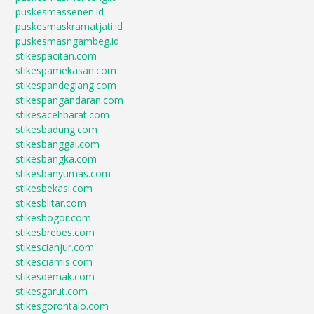
puskesmassenen.id
puskesmaskramatjati.id
puskesmasngambeg.id
stikespacitan.com
stikespamekasan.com
stikespandeglang.com
stikespangandaran.com
stikesacehbarat.com
stikesbadung.com
stikesbanggai.com
stikesbangka.com
stikesbanyumas.com
stikesbekasi.com
stikesblitar.com
stikesbogor.com
stikesbrebes.com
stikescianjur.com
stikesciamis.com
stikesdemak.com
stikesgarut.com
stikesgorontalo.com