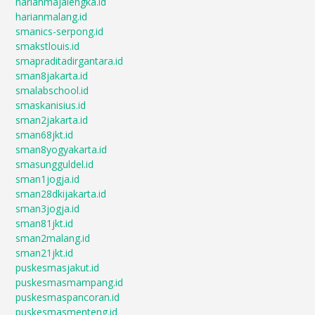
harianmajalengka.id
harianmalang.id
smanics-serpong.id
smakstlouis.id
smapraditadirgantara.id
sman8jakarta.id
smalabschool.id
smaskanisius.id
sman2jakarta.id
sman68jkt.id
sman8yogyakarta.id
smasungguldel.id
sman1jogja.id
sman28dkijakarta.id
sman3jogja.id
sman81jkt.id
sman2malang.id
sman21jkt.id
puskesmasjakut.id
puskesmasmampang.id
puskesmaspancoran.id
puskesmasmenteng.id