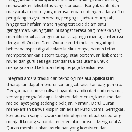
menawarkan fleksibilitas yang luar biasa. Banyak santri dan
masyarakat umum yang merasa terbantu dengan adanya fitur
pengulangan ayat otomatis, pengingat jadwal murojaah,
hingga tes hafalan mandiri yang tersedia dalam satu
genggaman. Keunggulan ini sangat terasa bagi mereka yang
memiliki mobilitas tinggi namun tetap ingin menjaga interaksi
dengan Al-Qur’an. Darul Quran sendiri mulai mengadopsi
beberapa aspek digital dalam kurikulumnya, namun tetap
mempertahankan sistem
talaqqi
atau pertemuan fisik antara
murid dan guru sebagai standar kualitas utama untuk
menjaga sanad keilmuan tetap terjaga keasliannya.
Integrasi antara tradisi dan teknologi melalui
Aplikasi
ini
diharapkan dapat menurunkan tingkat kesulitan bagi pemula.
Dengan bantuan visualisasi ayat dan audio dari qari ternama,
seorang penghafal dapat lebih mudah menangkap ritme dan
melodi ayat yang sedang dipelajari. Namun, Darul Quran
menekankan bahwa disiplin diri adalah kunci utama. Seringkali,
kemudahan yang ditawarkan teknologi membuat seseorang
menjadi kurang sabar dalam menjalani proses. Menghafal Al-
Qur’an membutuhkan ketekunan yang konsisten dan