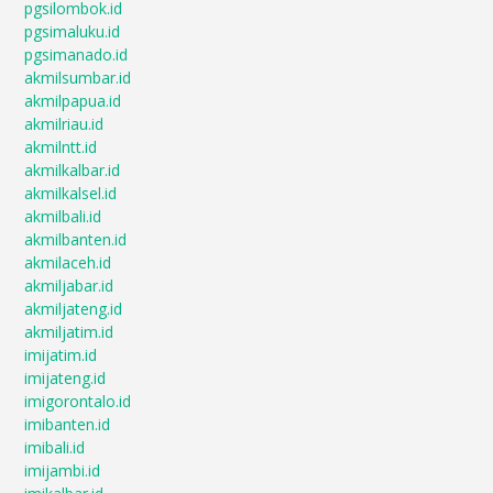
pgsilombok.id
pgsimaluku.id
pgsimanado.id
akmilsumbar.id
akmilpapua.id
akmilriau.id
akmilntt.id
akmilkalbar.id
akmilkalsel.id
akmilbali.id
akmilbanten.id
akmilaceh.id
akmiljabar.id
akmiljateng.id
akmiljatim.id
imijatim.id
imijateng.id
imigorontalo.id
imibanten.id
imibali.id
imijambi.id