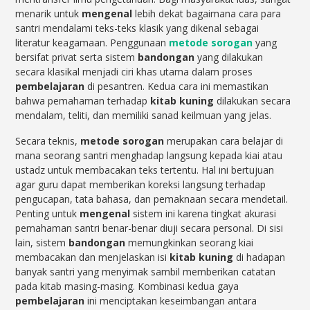
menarik untuk
mengenal
lebih dekat bagaimana cara para
santri mendalami teks-teks klasik yang dikenal sebagai
literatur keagamaan. Penggunaan
metode sorogan
yang
bersifat privat serta sistem
bandongan
yang dilakukan
secara klasikal menjadi ciri khas utama dalam proses
pembelajaran
di pesantren. Kedua cara ini memastikan
bahwa pemahaman terhadap
kitab kuning
dilakukan secara
mendalam, teliti, dan memiliki sanad keilmuan yang jelas.
Secara teknis,
metode sorogan
merupakan cara belajar di
mana seorang santri menghadap langsung kepada kiai atau
ustadz untuk membacakan teks tertentu. Hal ini bertujuan
agar guru dapat memberikan koreksi langsung terhadap
pengucapan, tata bahasa, dan pemaknaan secara mendetail.
Penting untuk
mengenal
sistem ini karena tingkat akurasi
pemahaman santri benar-benar diuji secara personal. Di sisi
lain, sistem
bandongan
memungkinkan seorang kiai
membacakan dan menjelaskan isi
kitab kuning
di hadapan
banyak santri yang menyimak sambil memberikan catatan
pada kitab masing-masing. Kombinasi kedua gaya
pembelajaran
ini menciptakan keseimbangan antara