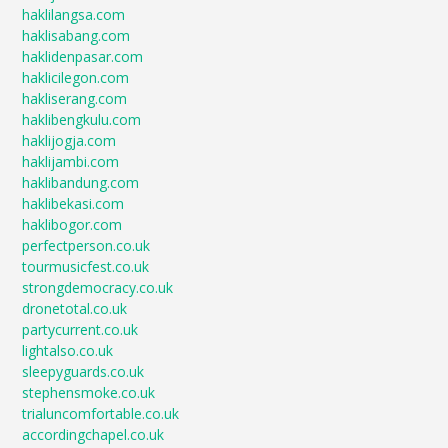
haklilangsa.com
haklisabang.com
haklidenpasar.com
haklicilegon.com
hakliserang.com
haklibengkulu.com
haklijogja.com
haklijambi.com
haklibandung.com
haklibekasi.com
haklibogor.com
perfectperson.co.uk
tourmusicfest.co.uk
strongdemocracy.co.uk
dronetotal.co.uk
partycurrent.co.uk
lightalso.co.uk
sleepyguards.co.uk
stephensmoke.co.uk
trialuncomfortable.co.uk
accordingchapel.co.uk