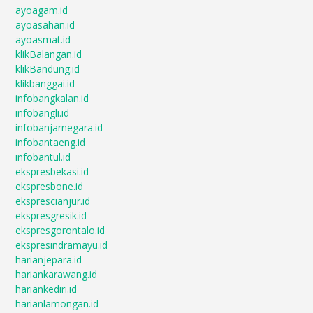
ayoagam.id
ayoasahan.id
ayoasmat.id
klikBalangan.id
klikBandung.id
klikbanggai.id
infobangkalan.id
infobangli.id
infobanjarnegara.id
infobantaeng.id
infobantul.id
ekspresbekasi.id
ekspresbone.id
eksprescianjur.id
ekspresgresik.id
ekspresgorontalo.id
ekspresindramayu.id
harianjepara.id
hariankarawang.id
hariankediri.id
harianlamongan.id