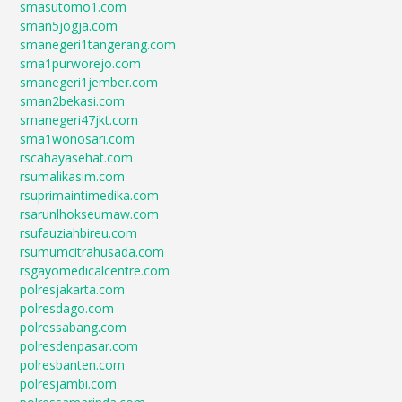
smasutomo1.com
sman5jogja.com
smanegeri1tangerang.com
sma1purworejo.com
smanegeri1jember.com
sman2bekasi.com
smanegeri47jkt.com
sma1wonosari.com
rscahayasehat.com
rsumalikasim.com
rsuprimaintimedika.com
rsarunlhokseumaw.com
rsufauziahbireu.com
rsumumcitrahusada.com
rsgayomedicalcentre.com
polresjakarta.com
polresdago.com
polressabang.com
polresdenpasar.com
polresbanten.com
polresjambi.com