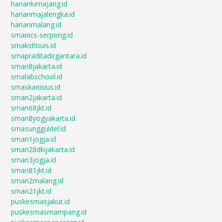
harianlumajang.id
harianmajalengka.id
harianmalang.id
smanics-serpong.id
smakstlouis.id
smapraditadirgantara.id
sman8jakarta.id
smalabschool.id
smaskanisius.id
sman2jakarta.id
sman68jkt.id
sman8yogyakarta.id
smasungguldel.id
sman1jogja.id
sman28dkijakarta.id
sman3jogja.id
sman81jkt.id
sman2malang.id
sman21jkt.id
puskesmasjakut.id
puskesmasmampang.id