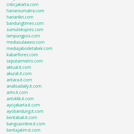
cnbcjakarta.com
hariansumatra.com
harianikn.com
bandungtimes.com
sumutekspres.com
lampungpos.com
mediasulawesi.com
mediajabodetabek.com
kabarflores.com
seputarmetro.com
aktual.it.com
akurat.it.com
antara.it.com
analisadaily.it.com
antv.it.com
antvklik.it.com
ayojakarta.it.com
ayobandung.it.com
beritabali.it.com
bangsaonline.it.com
beritajatim.it.com