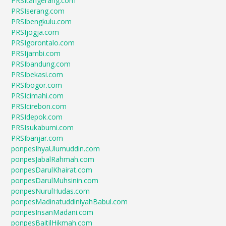
PRSItangerang.com
PRSIserang.com
PRSIbengkulu.com
PRSIjogja.com
PRSIgorontalo.com
PRSIjambi.com
PRSIbandung.com
PRSIbekasi.com
PRSIbogor.com
PRSIcimahi.com
PRSIcirebon.com
PRSIdepok.com
PRSIsukabumi.com
PRSIbanjar.com
ponpesIhyaUlumuddin.com
ponpesJabalRahmah.com
ponpesDarulKhairat.com
ponpesDarulMuhsinin.com
ponpesNurulHudas.com
ponpesMadinatuddiniyahBabul.com
ponpesInsanMadani.com
ponpesBaitilHikmah.com