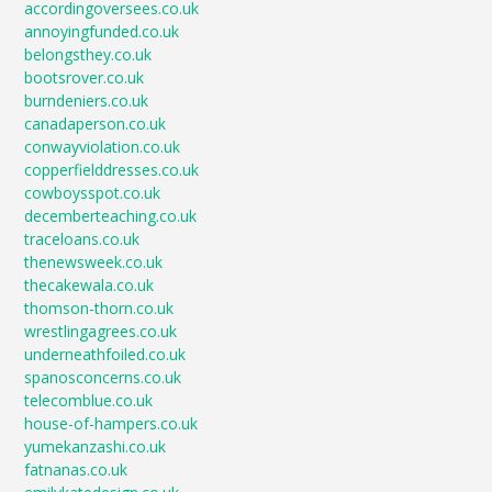
accordingoversees.co.uk
annoyingfunded.co.uk
belongsthey.co.uk
bootsrover.co.uk
burndeniers.co.uk
canadaperson.co.uk
conwayviolation.co.uk
copperfielddresses.co.uk
cowboysspot.co.uk
decemberteaching.co.uk
traceloans.co.uk
thenewsweek.co.uk
thecakewala.co.uk
thomson-thorn.co.uk
wrestlingagrees.co.uk
underneathfoiled.co.uk
spanosconcerns.co.uk
telecomblue.co.uk
house-of-hampers.co.uk
yumekanzashi.co.uk
fatnanas.co.uk