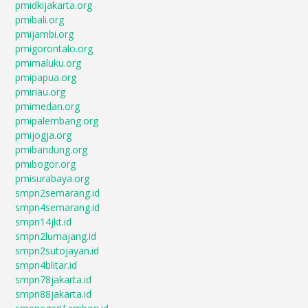
pmidkijakarta.org
pmibali.org
pmijambi.org
pmigorontalo.org
pmimaluku.org
pmipapua.org
pmiriau.org
pmimedan.org
pmipalembang.org
pmijogja.org
pmibandung.org
pmibogor.org
pmisurabaya.org
smpn2semarang.id
smpn4semarang.id
smpn14jkt.id
smpn2lumajang.id
smpn2sutojayan.id
smpn4blitar.id
smpn78jakarta.id
smpn88jakarta.id