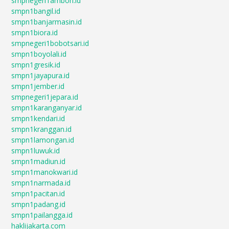
smpnegeri1ambon.id
smpn1bangil.id
smpn1banjarmasin.id
smpn1biora.id
smpnegeri1bobotsari.id
smpn1boyolali.id
smpn1gresik.id
smpn1jayapura.id
smpn1jember.id
smpnegeri1jepara.id
smpn1karanganyar.id
smpn1kendari.id
smpn1kranggan.id
smpn1lamongan.id
smpn1luwuk.id
smpn1madiun.id
smpn1manokwari.id
smpn1narmada.id
smpn1pacitan.id
smpn1padang.id
smpn1pailangga.id
haklijakarta.com