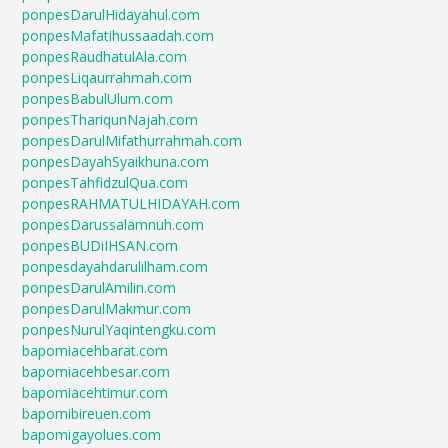
ponpesDarulHidayahul.com
ponpesMafatihussaadah.com
ponpesRaudhatulAla.com
ponpesLiqaurrahmah.com
ponpesBabulUlum.com
ponpesThariqunNajah.com
ponpesDarulMifathurrahmah.com
ponpesDayahSyaikhuna.com
ponpesTahfidzulQua.com
ponpesRAHMATULHIDAYAH.com
ponpesDarussalamnuh.com
ponpesBUDiIHSAN.com
ponpesdayahdarulilham.com
ponpesDarulAmilin.com
ponpesDarulMakmur.com
ponpesNurulYaqintengku.com
bapomiacehbarat.com
bapomiacehbesar.com
bapomiacehtimur.com
bapomibireuen.com
bapomigayolues.com