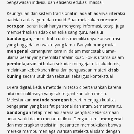
pengawasan individu dan efisiensi edukasi massal.
Keunggulan dari sistem tradisional ini adalah adanya interaksi
batiniah antara guru dan murid. Saat melakukan
metode
sorogan
, santri tidak hanya menyerap informasi, tetapi juga
memperhatikan adab dan etika sang guru. Melalui
bandongan
, santri dilatih untuk memiliki daya konsentrasi
yang tinggi dalam waktu yang lama. Banyak orang mulai
mengenal
kemanjuran cara ini dalam mencetak ulama-
ulama besar yang memiliki hafalan kuat. Fokus utama dalam
pembelajaran
ini bukan sekadar mengejar nilai akademis,
melainkan keberkahan ilmu dan penguasaan materi
kitab
kuning
secara utuh dan tekstual sekaligus kontekstual.
Di era digital, kedua metode ini tetap dipertahankan karena
nilai orisinalitasnya yang tak tergantikan oleh mesin.
Melestarikan
metode sorogan
berarti menjaga kualitas
pengajaran yang bersifat personal dan intim. Sementara itu,
bandongan
tetap menjadi sarana pengikat kebersamaan
antar santri dalam menuntut ilmu. Dengan terus
mengenal
dan menerapkan tradisi ini, pesantren membuktikan bahwa
mereka mampu menjaga warisan intelektual Islam dengan