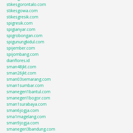
stikesgorontalo.com
stikesgowa.com
stikesgresik.com
spigresik.com
spigianyar.com
spigrobongan.com
spigunungkidul.com
spijember.com
spijombang.com
dianflores.id
sman48jkt.com
sman26jkt.com
sman03semarang.com
sman1sumbar.com
smanegeri1bantul.com
smanegeri1bogor.com
sman1surabaya.com
sman6jogja.com
sma1magelang.com
sman9jogja.com
smanegeri3bandung.com