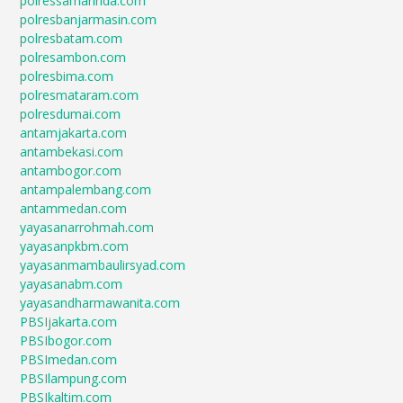
polressamarinda.com
polresbanjarmasin.com
polresbatam.com
polresambon.com
polresbima.com
polresmataram.com
polresdumai.com
antamjakarta.com
antambekasi.com
antambogor.com
antampalembang.com
antammedan.com
yayasanarrohmah.com
yayasanpkbm.com
yayasanmambaulirsyad.com
yayasanabm.com
yayasandharmawanita.com
PBSIjakarta.com
PBSIbogor.com
PBSImedan.com
PBSIlampung.com
PBSIkaltim.com