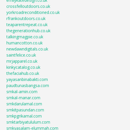
emilykatedesign.co.uk
crossfelloutdoors.co.uk
yorkroadreconditioned.co.uk
rfrankoutdoors.co.uk
teaparentrepeat.co.uk
thegenerationhub.co.uk
talkingmagpie.co.uk
humancotton.co.uk
newdawndigitals.co.uk
saintfelice.co.uk
mrjapparel.co.uk
kinkycatalog.co.uk
thefaciahub.co.uk
yayasanbinabakti.com
paudtunasbangsa.com
smkal-amin.com
smkal-manar.com
smkdarulamal.com
smkitpasundan.com
smkpgrikamal.com
smktarbiyatululum.com
smkyasalam-elummah.com