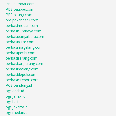
PBSIsumbar.com
PBSIbaubau.com
PBSIbitung.com
pbsipekanbaru.com
perbasimedan.com
perbasisurabaya.com
perbasibanjarbaru.com
perbasiblitar.com
perbasimagelang.com
perbasijambi.com
perbasiserang.com
perbasitangerang.com
perbasimalang.com
perbasidepok.com
perbasicirebon.com
PGSIbandung.id
pgsiaceh.id
pgsijambi.id
pgsibali.id
pgsijakarta.id
pgsimedan.id