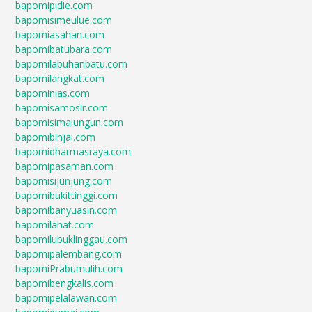
bapomipidie.com
bapomisimeulue.com
bapomiasahan.com
bapomibatubara.com
bapomilabuhanbatu.com
bapomilangkat.com
bapominias.com
bapomisamosir.com
bapomisimalungun.com
bapomibinjai.com
bapomidharmasraya.com
bapomipasaman.com
bapomisijunjung.com
bapomibukittinggi.com
bapomibanyuasin.com
bapomilahat.com
bapomilubuklinggau.com
bapomipalembang.com
bapomiPrabumulih.com
bapomibengkalis.com
bapomipelalawan.com