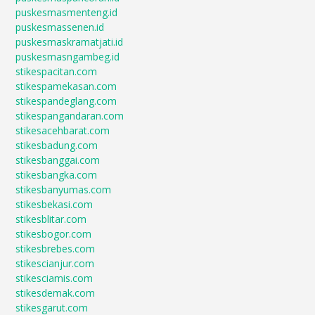
puskesmasmenteng.id
puskesmassenen.id
puskesmaskramatjati.id
puskesmasngambeg.id
stikespacitan.com
stikespamekasan.com
stikespandeglang.com
stikespangandaran.com
stikesacehbarat.com
stikesbadung.com
stikesbanggai.com
stikesbangka.com
stikesbanyumas.com
stikesbekasi.com
stikesblitar.com
stikesbogor.com
stikesbrebes.com
stikescianjur.com
stikesciamis.com
stikesdemak.com
stikesgarut.com