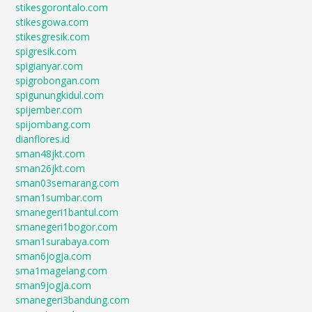
stikesgorontalo.com
stikesgowa.com
stikesgresik.com
spigresik.com
spigianyar.com
spigrobongan.com
spigunungkidul.com
spijember.com
spijombang.com
dianflores.id
sman48jkt.com
sman26jkt.com
sman03semarang.com
sman1sumbar.com
smanegeri1bantul.com
smanegeri1bogor.com
sman1surabaya.com
sman6jogja.com
sma1magelang.com
sman9jogja.com
smanegeri3bandung.com