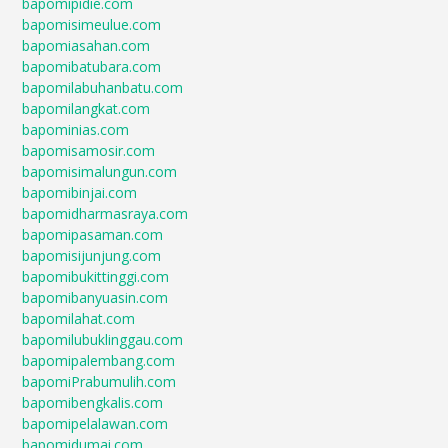
bapomipidie.com
bapomisimeulue.com
bapomiasahan.com
bapomibatubara.com
bapomilabuhanbatu.com
bapomilangkat.com
bapominias.com
bapomisamosir.com
bapomisimalungun.com
bapomibinjai.com
bapomidharmasraya.com
bapomipasaman.com
bapomisijunjung.com
bapomibukittinggi.com
bapomibanyuasin.com
bapomilahat.com
bapomilubuklinggau.com
bapomipalembang.com
bapomiPrabumulih.com
bapomibengkalis.com
bapomipelalawan.com
bapomidumai.com