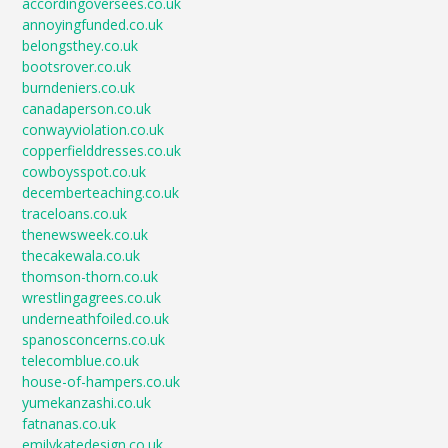
accordingoversees.co.uk
annoyingfunded.co.uk
belongsthey.co.uk
bootsrover.co.uk
burndeniers.co.uk
canadaperson.co.uk
conwayviolation.co.uk
copperfielddresses.co.uk
cowboysspot.co.uk
decemberteaching.co.uk
traceloans.co.uk
thenewsweek.co.uk
thecakewala.co.uk
thomson-thorn.co.uk
wrestlingagrees.co.uk
underneathfoiled.co.uk
spanosconcerns.co.uk
telecomblue.co.uk
house-of-hampers.co.uk
yumekanzashi.co.uk
fatnanas.co.uk
emilykatedesign.co.uk