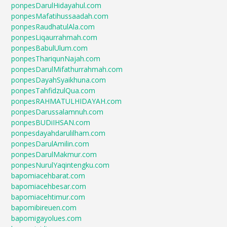
ponpesDarulHidayahul.com
ponpesMafatihussaadah.com
ponpesRaudhatulAla.com
ponpesLiqaurrahmah.com
ponpesBabulUlum.com
ponpesThariqunNajah.com
ponpesDarulMifathurrahmah.com
ponpesDayahSyaikhuna.com
ponpesTahfidzulQua.com
ponpesRAHMATULHIDAYAH.com
ponpesDarussalamnuh.com
ponpesBUDiIHSAN.com
ponpesdayahdarulilham.com
ponpesDarulAmilin.com
ponpesDarulMakmur.com
ponpesNurulYaqintengku.com
bapomiacehbarat.com
bapomiacehbesar.com
bapomiacehtimur.com
bapomibireuen.com
bapomigayolues.com