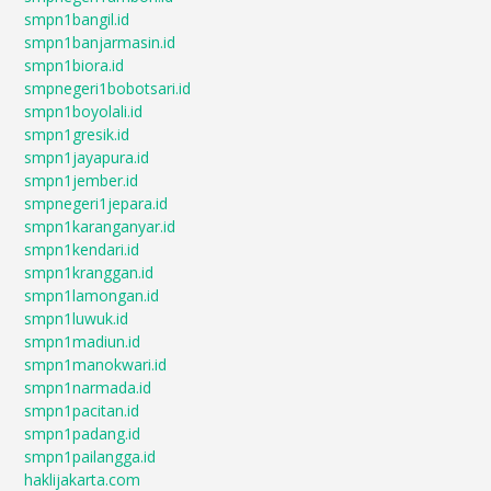
smpn1bangil.id
smpn1banjarmasin.id
smpn1biora.id
smpnegeri1bobotsari.id
smpn1boyolali.id
smpn1gresik.id
smpn1jayapura.id
smpn1jember.id
smpnegeri1jepara.id
smpn1karanganyar.id
smpn1kendari.id
smpn1kranggan.id
smpn1lamongan.id
smpn1luwuk.id
smpn1madiun.id
smpn1manokwari.id
smpn1narmada.id
smpn1pacitan.id
smpn1padang.id
smpn1pailangga.id
haklijakarta.com