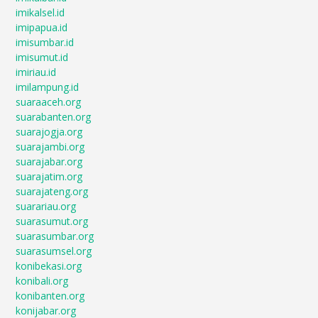
imikalsel.id
imipapua.id
imisumbar.id
imisumut.id
imiriau.id
imilampung.id
suaraaceh.org
suarabanten.org
suarajogja.org
suarajambi.org
suarajabar.org
suarajatim.org
suarajateng.org
suarariau.org
suarasumut.org
suarasumbar.org
suarasumsel.org
konibekasi.org
konibali.org
konibanten.org
konijabar.org