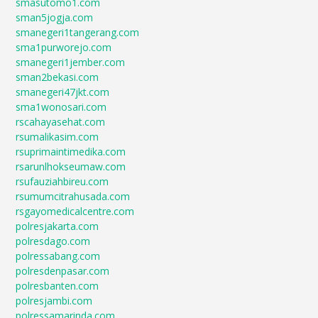
smasutomo1.com
sman5jogja.com
smanegeri1tangerang.com
sma1purworejo.com
smanegeri1jember.com
sman2bekasi.com
smanegeri47jkt.com
sma1wonosari.com
rscahayasehat.com
rsumalikasim.com
rsuprimaintimedika.com
rsarunlhokseumaw.com
rsufauziahbireu.com
rsumumcitrahusada.com
rsgayomedicalcentre.com
polresjakarta.com
polresdago.com
polressabang.com
polresdenpasar.com
polresbanten.com
polresjambi.com
polressamarinda.com