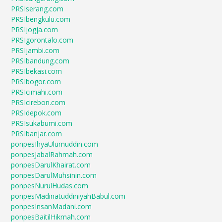
PRSIserang.com
PRSIbengkulu.com
PRSIjogja.com
PRSIgorontalo.com
PRSIjambi.com
PRSIbandung.com
PRSIbekasi.com
PRSIbogor.com
PRSIcimahi.com
PRSIcirebon.com
PRSIdepok.com
PRSIsukabumi.com
PRSIbanjar.com
ponpesIhyaUlumuddin.com
ponpesJabalRahmah.com
ponpesDarulKhairat.com
ponpesDarulMuhsinin.com
ponpesNurulHudas.com
ponpesMadinatuddiniyahBabul.com
ponpesInsanMadani.com
ponpesBaitilHikmah.com