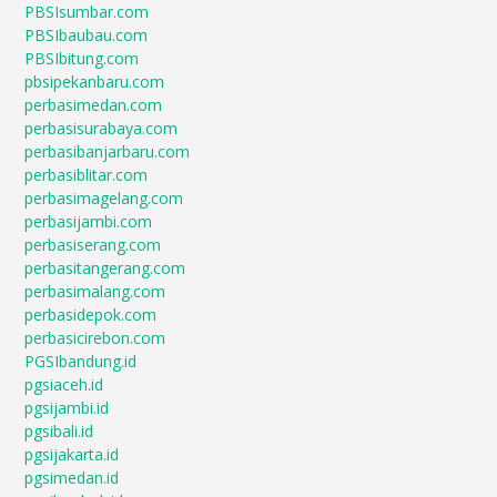
PBSIsumbar.com
PBSIbaubau.com
PBSIbitung.com
pbsipekanbaru.com
perbasimedan.com
perbasisurabaya.com
perbasibanjarbaru.com
perbasiblitar.com
perbasimagelang.com
perbasijambi.com
perbasiserang.com
perbasitangerang.com
perbasimalang.com
perbasidepok.com
perbasicirebon.com
PGSIbandung.id
pgsiaceh.id
pgsijambi.id
pgsibali.id
pgsijakarta.id
pgsimedan.id