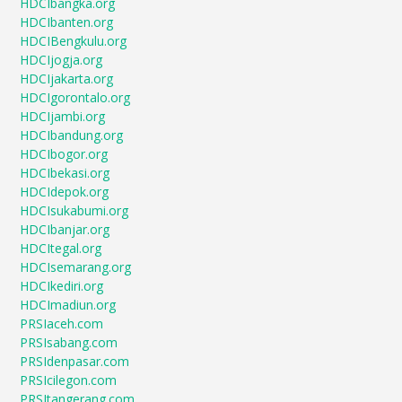
HDCIbangka.org
HDCIbanten.org
HDCIBengkulu.org
HDCIjogja.org
HDCIjakarta.org
HDCIgorontalo.org
HDCIjambi.org
HDCIbandung.org
HDCIbogor.org
HDCIbekasi.org
HDCIdepok.org
HDCIsukabumi.org
HDCIbanjar.org
HDCItegal.org
HDCIsemarang.org
HDCIkediri.org
HDCImadiun.org
PRSIaceh.com
PRSIsabang.com
PRSIdenpasar.com
PRSIcilegon.com
PRSItangerang.com