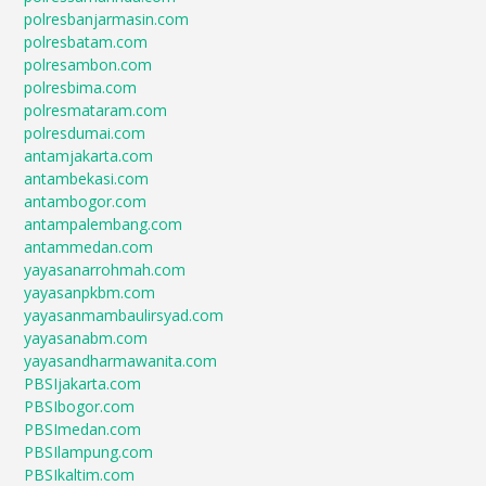
polresbanjarmasin.com
polresbatam.com
polresambon.com
polresbima.com
polresmataram.com
polresdumai.com
antamjakarta.com
antambekasi.com
antambogor.com
antampalembang.com
antammedan.com
yayasanarrohmah.com
yayasanpkbm.com
yayasanmambaulirsyad.com
yayasanabm.com
yayasandharmawanita.com
PBSIjakarta.com
PBSIbogor.com
PBSImedan.com
PBSIlampung.com
PBSIkaltim.com