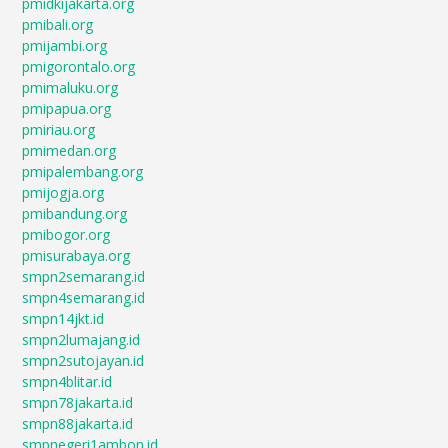
pmidkijakarta.org
pmibali.org
pmijambi.org
pmigorontalo.org
pmimaluku.org
pmipapua.org
pmiriau.org
pmimedan.org
pmipalembang.org
pmijogja.org
pmibandung.org
pmibogor.org
pmisurabaya.org
smpn2semarang.id
smpn4semarang.id
smpn14jkt.id
smpn2lumajang.id
smpn2sutojayan.id
smpn4blitar.id
smpn78jakarta.id
smpn88jakarta.id
smpnegeri1ambon.id