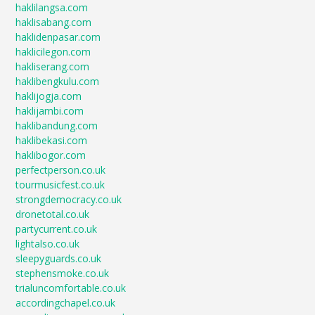
haklilangsa.com
haklisabang.com
haklidenpasar.com
haklicilegon.com
hakliserang.com
haklibengkulu.com
haklijogja.com
haklijambi.com
haklibandung.com
haklibekasi.com
haklibogor.com
perfectperson.co.uk
tourmusicfest.co.uk
strongdemocracy.co.uk
dronetotal.co.uk
partycurrent.co.uk
lightalso.co.uk
sleepyguards.co.uk
stephensmoke.co.uk
trialuncomfortable.co.uk
accordingchapel.co.uk