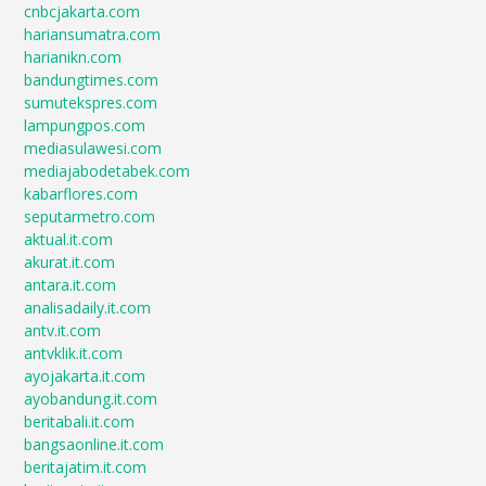
cnbcjakarta.com
hariansumatra.com
harianikn.com
bandungtimes.com
sumutekspres.com
lampungpos.com
mediasulawesi.com
mediajabodetabek.com
kabarflores.com
seputarmetro.com
aktual.it.com
akurat.it.com
antara.it.com
analisadaily.it.com
antv.it.com
antvklik.it.com
ayojakarta.it.com
ayobandung.it.com
beritabali.it.com
bangsaonline.it.com
beritajatim.it.com