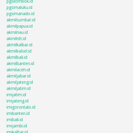
pgsilombok.id
pgsimaluku.id
pgsimanado.id
akmilsumbar.id
akmilpapua.id
akmilriau.id
akmilntt.id
akmilkalbar.id
akmilkalsel.id
akmilbali.id
akmilbanten.id
akmilaceh.id
akmiljabar.id
akmiljateng.id
akmiljatim.id
imijatim.id
imijateng.id
imigorontalo.id
imibanten.id
imibali.id
imijambi.id
imikalbar.id