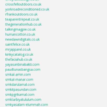
crossfelloutdoors.co.uk
yorkroadreconditioned.co.uk
rfrankoutdoors.co.uk
teaparentrepeat.co.uk
thegenerationhub.co.uk
talkingmagpie.co.uk
humancotton.co.uk
newdawndigitals.co.uk
saintfelice.co.uk
mrjapparel.co.uk
kinkycatalog.co.uk
thefaciahub.co.uk
yayasanbinabakti.com
paudtunasbangsa.com
smkal-amin.com
smkal-manar.com
smkdarulamal.com
smkitpasundan.com
smkpgrikamal.com
smktarbiyatululum.com
smkyasalam-elummah.com