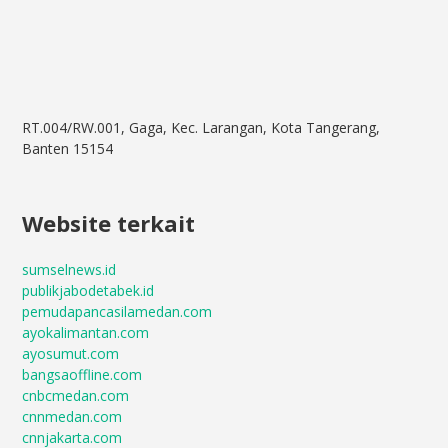
RT.004/RW.001, Gaga, Kec. Larangan, Kota Tangerang,
Banten 15154
Website terkait
sumselnews.id
publikjabodetabek.id
pemudapancasilamedan.com
ayokalimantan.com
ayosumut.com
bangsaoffline.com
cnbcmedan.com
cnnmedan.com
cnnjakarta.com