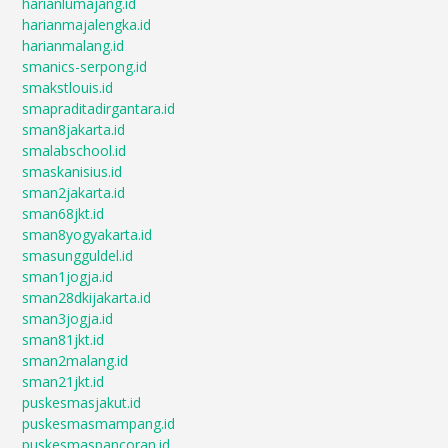
harianlumajang.id
harianmajalengka.id
harianmalang.id
smanics-serpong.id
smakstlouis.id
smapraditadirgantara.id
sman8jakarta.id
smalabschool.id
smaskanisius.id
sman2jakarta.id
sman68jkt.id
sman8yogyakarta.id
smasungguldel.id
sman1jogja.id
sman28dkijakarta.id
sman3jogja.id
sman81jkt.id
sman2malang.id
sman21jkt.id
puskesmasjakut.id
puskesmasmampang.id
puskesmaspancoran.id