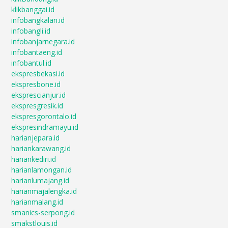
klikbanggai.id
infobangkalan.id
infobangli.id
infobanjarnegara.id
infobantaeng.id
infobantul.id
ekspresbekasi.id
ekspresbone.id
eksprescianjur.id
ekspresgresik.id
ekspresgorontalo.id
ekspresindramayu.id
harianjepara.id
hariankarawang.id
hariankediri.id
harianlamongan.id
harianlumajang.id
harianmajalengka.id
harianmalang.id
smanics-serpong.id
smakstlouis.id