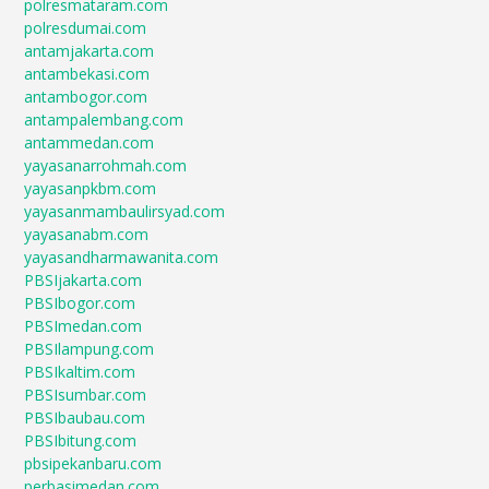
polresmataram.com
polresdumai.com
antamjakarta.com
antambekasi.com
antambogor.com
antampalembang.com
antammedan.com
yayasanarrohmah.com
yayasanpkbm.com
yayasanmambaulirsyad.com
yayasanabm.com
yayasandharmawanita.com
PBSIjakarta.com
PBSIbogor.com
PBSImedan.com
PBSIlampung.com
PBSIkaltim.com
PBSIsumbar.com
PBSIbaubau.com
PBSIbitung.com
pbsipekanbaru.com
perbasimedan.com