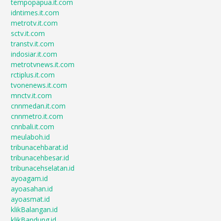
tempopapua.it.com
idntimes.it.com
metrotv.it.com
sctv.it.com
transtv.it.com
indosiar.it.com
metrotvnews.it.com
rctiplus.it.com
tvonenews.it.com
mnctv.it.com
cnnmedan.it.com
cnnmetro.it.com
cnnbali.it.com
meulaboh.id
tribunacehbarat.id
tribunacehbesar.id
tribunacehselatan.id
ayoagam.id
ayoasahan.id
ayoasmat.id
klikBalangan.id
klikBandung.id