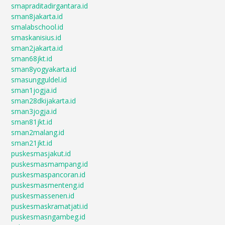
smapraditadirgantara.id
sman8jakarta.id
smalabschool.id
smaskanisius.id
sman2jakarta.id
sman68jkt.id
sman8yogyakarta.id
smasungguldel.id
sman1jogja.id
sman28dkijakarta.id
sman3jogja.id
sman81jkt.id
sman2malang.id
sman21jkt.id
puskesmasjakut.id
puskesmasmampang.id
puskesmaspancoran.id
puskesmasmenteng.id
puskesmassenen.id
puskesmaskramatjati.id
puskesmasngambeg.id