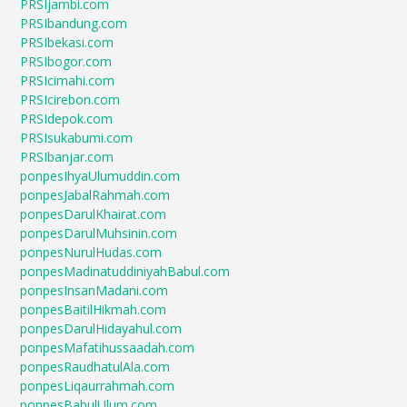
PRSIjambi.com
PRSIbandung.com
PRSIbekasi.com
PRSIbogor.com
PRSIcimahi.com
PRSIcirebon.com
PRSIdepok.com
PRSIsukabumi.com
PRSIbanjar.com
ponpesIhyaUlumuddin.com
ponpesJabalRahmah.com
ponpesDarulKhairat.com
ponpesDarulMuhsinin.com
ponpesNurulHudas.com
ponpesMadinatuddiniyahBabul.com
ponpesInsanMadani.com
ponpesBaitilHikmah.com
ponpesDarulHidayahul.com
ponpesMafatihussaadah.com
ponpesRaudhatulAla.com
ponpesLiqaurrahmah.com
ponpesBabulUlum.com