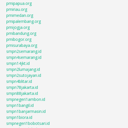
pmipapua.org
pmiriau.org
pmimedan.org
pmipalembang.org
pmijogja.org
pmibandung.org
pmibogor.org
pmisurabaya.org
smpn2semarang.id
smpn4semarang.id
smpn14jkt.id
smpn2lumajang.id
smpn2sutojayan.id
smpn4blitar.id
smpn78jakarta.id
smpn88jakarta.id
smpnegeri1ambon.id
smpn1bangil.id
smpn1banjarmasin.id
smpn1biora.id
smpnegeri1bobotsari.id