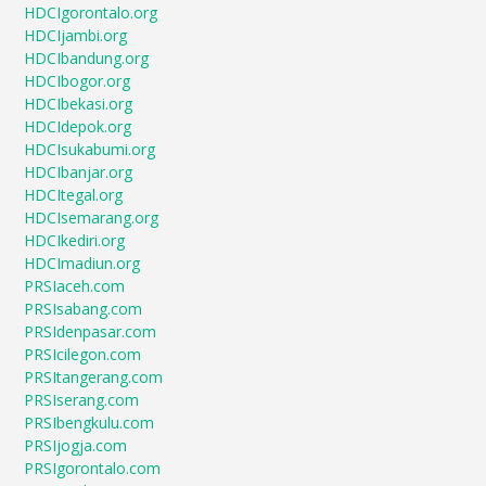
HDCIgorontalo.org
HDCIjambi.org
HDCIbandung.org
HDCIbogor.org
HDCIbekasi.org
HDCIdepok.org
HDCIsukabumi.org
HDCIbanjar.org
HDCItegal.org
HDCIsemarang.org
HDCIkediri.org
HDCImadiun.org
PRSIaceh.com
PRSIsabang.com
PRSIdenpasar.com
PRSIcilegon.com
PRSItangerang.com
PRSIserang.com
PRSIbengkulu.com
PRSIjogja.com
PRSIgorontalo.com