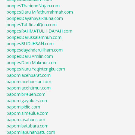
ponpesThariqunNajah.com
ponpesDarulMifathurrahmah.com
ponpesDayahSyaikhuna.com
ponpesTahfidzulQua.com
ponpesRAHMATULHIDAYAH.com
ponpesDarussalamnuh.com
ponpesBUDiIHSAN.com
ponpesdayahdarulilham.com
ponpesDarulAmilin.com
ponpesDarulMakmur.com
ponpesNurulYaqintengku.com
bapomiacehbarat.com
bapomiacehbesar.com
bapomiacehtimur.com
bapomibireuen.com
bapomigayolues.com
bapomipidie.com
bapomisimeulue.com
bapomiasahan.com
bapomibatubara.com
bapomilabuhanbatu.com