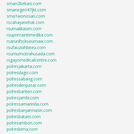
sman2bekasi.com
smanegeri47jkt.com
sma1wonosari.com
rscahayasehat.com
rsumalikasim.com
rsuprimaintimedika.com
rsarunlhokseumaw.com
rsufauziahbireu.com
rsumumcitrahusada.com
rsgayomedicalcentre.com
polresjakarta.com
polresdago.com
polressabang.com
polresdenpasar.com
polresbanten.com
polresjambi.com
polressamarinda.com
polresbanjarmasin.com
polresbatam.com
polresambon.com
polresbima.com