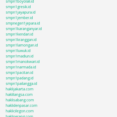
smpn1boyolali.id
smpn1gresik.id
smpn1jayapura.id
smpn1jember.id
smpnegeri1jepara.id
smpn1karanganyar.id
smpn1kendari.id
smpn1kranggan.id
smpn1lamongan.id
smpn1luwuk.id
smpn1madiun.id
smpn1manokwari.id
smpn1narmada.id
smpn1pacitan.id
smpn1padang.id
smpn1pailangga.id
haklijakarta.com
haklilangsa.com
haklisabang.com
haklidenpasar.com
haklicilegon.com
hakliserang.com