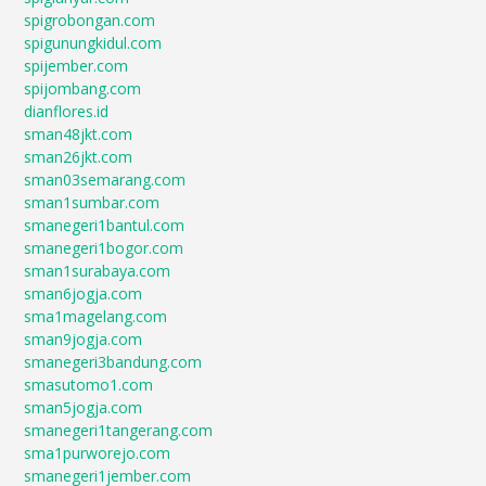
spigrobongan.com
spigunungkidul.com
spijember.com
spijombang.com
dianflores.id
sman48jkt.com
sman26jkt.com
sman03semarang.com
sman1sumbar.com
smanegeri1bantul.com
smanegeri1bogor.com
sman1surabaya.com
sman6jogja.com
sma1magelang.com
sman9jogja.com
smanegeri3bandung.com
smasutomo1.com
sman5jogja.com
smanegeri1tangerang.com
sma1purworejo.com
smanegeri1jember.com