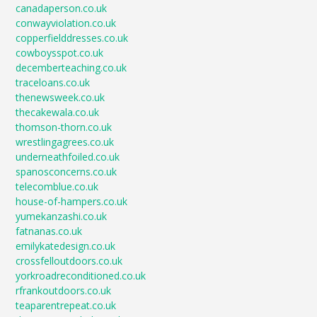
canadaperson.co.uk
conwayviolation.co.uk
copperfielddresses.co.uk
cowboysspot.co.uk
decemberteaching.co.uk
traceloans.co.uk
thenewsweek.co.uk
thecakewala.co.uk
thomson-thorn.co.uk
wrestlingagrees.co.uk
underneathfoiled.co.uk
spanosconcerns.co.uk
telecomblue.co.uk
house-of-hampers.co.uk
yumekanzashi.co.uk
fatnanas.co.uk
emilykatedesign.co.uk
crossfelloutdoors.co.uk
yorkroadreconditioned.co.uk
rfrankoutdoors.co.uk
teaparentrepeat.co.uk