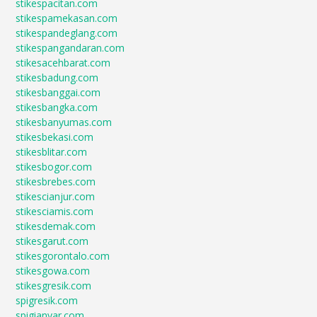
stikespacitan.com
stikespamekasan.com
stikespandeglang.com
stikespangandaran.com
stikesacehbarat.com
stikesbadung.com
stikesbanggai.com
stikesbangka.com
stikesbanyumas.com
stikesbekasi.com
stikesblitar.com
stikesbogor.com
stikesbrebes.com
stikescianjur.com
stikesciamis.com
stikesdemak.com
stikesgarut.com
stikesgorontalo.com
stikesgowa.com
stikesgresik.com
spigresik.com
spigianyar.com