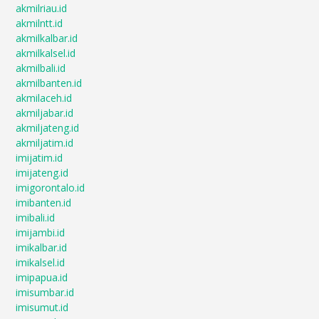
akmilriau.id
akmilntt.id
akmilkalbar.id
akmilkalsel.id
akmilbali.id
akmilbanten.id
akmilaceh.id
akmiljabar.id
akmiljateng.id
akmiljatim.id
imijatim.id
imijateng.id
imigorontalo.id
imibanten.id
imibali.id
imijambi.id
imikalbar.id
imikalsel.id
imipapua.id
imisumbar.id
imisumut.id