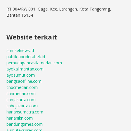
RT.004/RW.001, Gaga, Kec. Larangan, Kota Tangerang,
Banten 15154
Website terkait
sumselnews.id
publikjabodetabek.id
pemudapancasilamedan.com
ayokalimantan.com
ayosumut.com
bangsaoffline.com
cnbcmedan.com
cnnmedan.com
cnnjakarta.com
cnbcjakarta.com
hariansumatra.com
harianikn.com
bandungtimes.com
sumutekspres.com