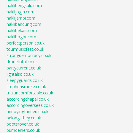
haklibengkulu.com
haklijogja.com
haklijambi.com
haklibandung.com
haklibekasi.com
haklibogor.com
perfectperson.co.uk
tourmusicfest.co.uk
strongdemocracy.co.uk
dronetotal.co.uk
partycurrent.co.uk
lightalso.co.uk
sleepyguards.co.uk
stephensmoke.co.uk
trialuncomfortable.co.uk
accordingchapel.co.uk
accordingoversees.co.uk
annoyingfunded.co.uk
belongsthey.co.uk
bootsrover.co.uk
burndeniers.co.uk