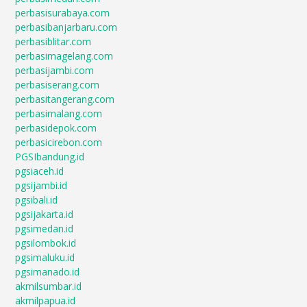
perbasisurabaya.com
perbasibanjarbaru.com
perbasiblitar.com
perbasimagelang.com
perbasijambi.com
perbasiserang.com
perbasitangerang.com
perbasimalang.com
perbasidepok.com
perbasicirebon.com
PGSIbandung.id
pgsiaceh.id
pgsijambi.id
pgsibali.id
pgsijakarta.id
pgsimedan.id
pgsilombok.id
pgsimaluku.id
pgsimanado.id
akmilsumbar.id
akmilpapua.id