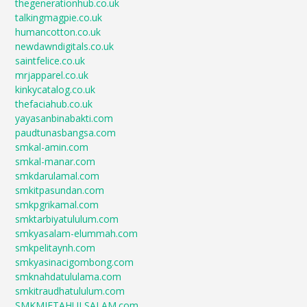
thegenerationhub.co.uk
talkingmagpie.co.uk
humancotton.co.uk
newdawndigitals.co.uk
saintfelice.co.uk
mrjapparel.co.uk
kinkycatalog.co.uk
thefaciahub.co.uk
yayasanbinabakti.com
paudtunasbangsa.com
smkal-amin.com
smkal-manar.com
smkdarulamal.com
smkitpasundan.com
smkpgrikamal.com
smktarbiyatululum.com
smkyasalam-elummah.com
smkpelitaynh.com
smkyasinacigombong.com
smknahdatululama.com
smkitraudhatululum.com
SMKMIFTAHULSALAM.com