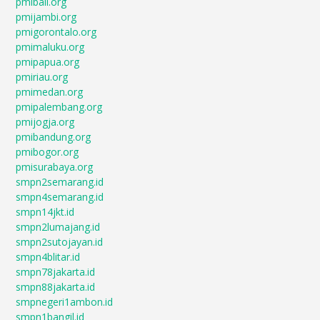
pmibali.org
pmijambi.org
pmigorontalo.org
pmimaluku.org
pmipapua.org
pmiriau.org
pmimedan.org
pmipalembang.org
pmijogja.org
pmibandung.org
pmibogor.org
pmisurabaya.org
smpn2semarang.id
smpn4semarang.id
smpn14jkt.id
smpn2lumajang.id
smpn2sutojayan.id
smpn4blitar.id
smpn78jakarta.id
smpn88jakarta.id
smpnegeri1ambon.id
smpn1bangil.id