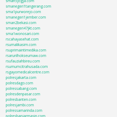
sman5jogja.com
smanegeri1tangerang.com
sma1purworejo.com
smanegeri1jember.com
sman2bekasi.com
smanegeri47jkt.com
sma1wonosari.com
rscahayasehat.com
rsumalikasim.com
rsuprimaintimedika.com
rsarunlhokseumaw.com
rsufauziahbireu.com
rsumumcitrahusada.com
rsgayomedicalcentre.com
polresjakarta.com
polresdago.com
polressabang.com
polresdenpasar.com
polresbanten.com
polresjambi.com
polressamarinda.com
polresbanjarmasin.com