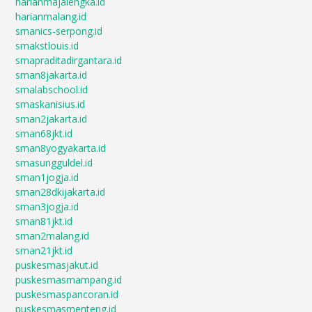
harianmajalengka.id
harianmalang.id
smanics-serpong.id
smakstlouis.id
smapraditadirgantara.id
sman8jakarta.id
smalabschool.id
smaskanisius.id
sman2jakarta.id
sman68jkt.id
sman8yogyakarta.id
smasungguldel.id
sman1jogja.id
sman28dkijakarta.id
sman3jogja.id
sman81jkt.id
sman2malang.id
sman21jkt.id
puskesmasjakut.id
puskesmasmampang.id
puskesmaspancoran.id
puskesmasmenteng.id