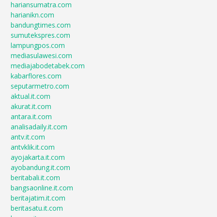
hariansumatra.com
harianikn.com
bandungtimes.com
sumutekspres.com
lampungpos.com
mediasulawesi.com
mediajabodetabek.com
kabarflores.com
seputarmetro.com
aktual.it.com
akurat.it.com
antara.it.com
analisadaily.it.com
antv.it.com
antvklik.it.com
ayojakarta.it.com
ayobandung.it.com
beritabali.it.com
bangsaonline.it.com
beritajatim.it.com
beritasatu.it.com