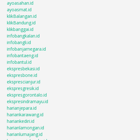
ayoasahan.id
ayoasmat.id
klikBalangan.id
klikBandung.id
klikbanggai.id
infobangkalan.id
infobangli.id
infobanjarnegara.id
infobantaeng.id
infobantul.id
ekspresbekasi.id
ekspresbone.id
eksprescianjur.id
ekspresgresik.id
ekspresgorontalo.id
ekspresindramayu.id
harianjepara.id
hariankarawang.id
hariankediri.id
harianlamongan.id
harianlumajang.id