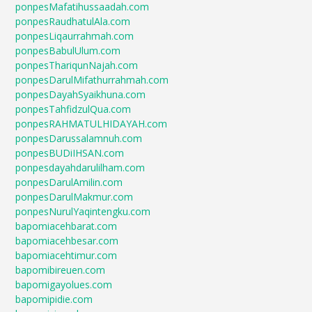
ponpesMafatihussaadah.com
ponpesRaudhatulAla.com
ponpesLiqaurrahmah.com
ponpesBabulUlum.com
ponpesThariqunNajah.com
ponpesDarulMifathurrahmah.com
ponpesDayahSyaikhuna.com
ponpesTahfidzulQua.com
ponpesRAHMATULHIDAYAH.com
ponpesDarussalamnuh.com
ponpesBUDiIHSAN.com
ponpesdayahdarulilham.com
ponpesDarulAmilin.com
ponpesDarulMakmur.com
ponpesNurulYaqintengku.com
bapomiacehbarat.com
bapomiacehbesar.com
bapomiacehtimur.com
bapomibireuen.com
bapomigayolues.com
bapomipidie.com