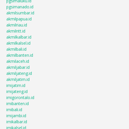
pgsimaluku.id
pgsimanado.id
akmilsumbar.id
akmilpapua.id
akmilriau.id
akmilntt.id
akmilkalbar.id
akmilkalsel.id
akmilbali.id
akmilbanten.id
akmilaceh.id
akmiljabar.id
akmiljateng.id
akmiljatim.id
imijatim.id
imijateng.id
imigorontalo.id
imibanten.id
imibali.id
imijambi.id
imikalbar.id
imikalsel.id