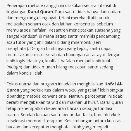
Penerapan metode canggih ini dilakukan secara intensif di
lingkungan
Darul Quran
. Para santri tidak hanya duduk diam
dan mengulang-ulang ayat, tetapi mereka dilatih untuk
melakukan senam otak dan latihan konsentrasi sebelum
memulai sesi hafalan. Pesantren menciptakan suasana yang
sangat kondusif, di mana setiap santri memiliki pendamping
atau tutor yang ahli dalam bidang mnemonik (seni
menghafal). Dengan bimbingan yang tepat, santri dapat
memetakan struktur surah dan hubungan antar ayat dengan
lebih logis. Hasilnya, kualitas hafalan menjadi lebih kuat
(
mutqin
) dan tidak mudah hilang meskipun santri sedang
dalam kondisi lelah.
Fokus utama dari program ini adalah menghasilkan
Hafal Al-
Quran
yang berkualitas dalam waktu yang relatif lebih singkat
dibanding metode konvensional. Namun, percepatan ini tidak
berarti mengabaikan tajwid dan makharijul huruf. Darul Quran
tetap menempatkan kebenaran bacaan sebagai fondasi
utama. Setelah bacaan santri benar dan fasih, barulah teknik
akselerasi memori diterapkan. Keseimbangan antara kualitas
bacaan dan kecepatan menghafal inilah yang menjadi