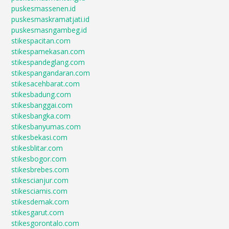
puskesmassenen.id
puskesmaskramatjati.id
puskesmasngambeg.id
stikespacitan.com
stikespamekasan.com
stikespandeglang.com
stikespangandaran.com
stikesacehbarat.com
stikesbadung.com
stikesbanggai.com
stikesbangka.com
stikesbanyumas.com
stikesbekasi.com
stikesblitar.com
stikesbogor.com
stikesbrebes.com
stikescianjur.com
stikesciamis.com
stikesdemak.com
stikesgarut.com
stikesgorontalo.com