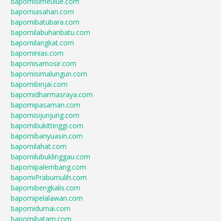
bapomisimeulue.com
bapomiasahan.com
bapomibatubara.com
bapomilabuhanbatu.com
bapomilangkat.com
bapominias.com
bapomisamosir.com
bapomisimalungun.com
bapomibinjai.com
bapomidharmasraya.com
bapomipasaman.com
bapomisijunjung.com
bapomibukittinggi.com
bapomibanyuasin.com
bapomilahat.com
bapomilubuklinggau.com
bapomipalembang.com
bapomiPrabumulih.com
bapomibengkalis.com
bapomipelalawan.com
bapomidumai.com
bapomibatam.com