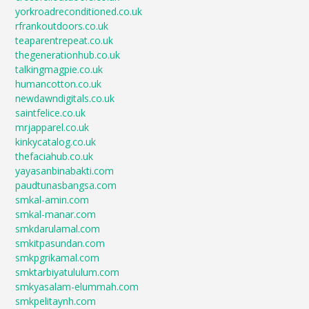
yorkroadreconditioned.co.uk
rfrankoutdoors.co.uk
teaparentrepeat.co.uk
thegenerationhub.co.uk
talkingmagpie.co.uk
humancotton.co.uk
newdawndigitals.co.uk
saintfelice.co.uk
mrjapparel.co.uk
kinkycatalog.co.uk
thefaciahub.co.uk
yayasanbinabakti.com
paudtunasbangsa.com
smkal-amin.com
smkal-manar.com
smkdarulamal.com
smkitpasundan.com
smkpgrikamal.com
smktarbiyatululum.com
smkyasalam-elummah.com
smkpelitaynh.com