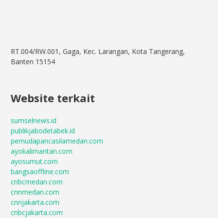
RT.004/RW.001, Gaga, Kec. Larangan, Kota Tangerang,
Banten 15154
Website terkait
sumselnews.id
publikjabodetabek.id
pemudapancasilamedan.com
ayokalimantan.com
ayosumut.com
bangsaoffline.com
cnbcmedan.com
cnnmedan.com
cnnjakarta.com
cnbcjakarta.com