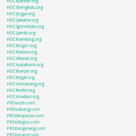
HDCIbanten.org
HDCIBengkulu.org
HDCIjogja.org
HDCIjakarta.org
HDCIgorontalo.org
HDCIjambi.org
HDCIbandung.org
HDCIbogor.org
HDCIbekasi.org
HDCIdepok.org
HDCIsukabumi.org
HDCIbanjar.org
HDCItegal.org
HDCIsemarang.org
HDCIkediri.org
HDCImadiun.org
PRSIaceh.com
PRSIsabang.com
PRSIdenpasar.com
PRSIcilegon.com
PRSItangerang.com
PRSIserang.com