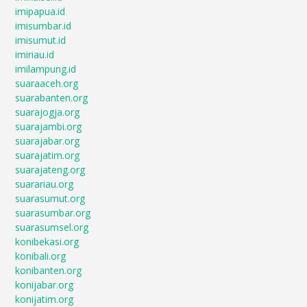
imipapua.id
imisumbar.id
imisumut.id
imiriau.id
imilampung.id
suaraaceh.org
suarabanten.org
suarajogja.org
suarajambi.org
suarajabar.org
suarajatim.org
suarajateng.org
suarariau.org
suarasumut.org
suarasumbar.org
suarasumsel.org
konibekasi.org
konibali.org
konibanten.org
konijabar.org
konijatim.org