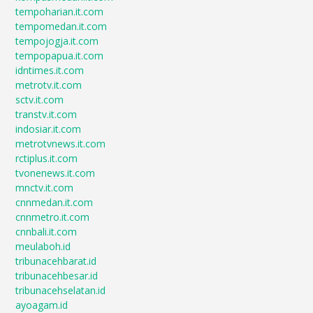
tempoharian.it.com
tempomedan.it.com
tempojogja.it.com
tempopapua.it.com
idntimes.it.com
metrotv.it.com
sctv.it.com
transtv.it.com
indosiar.it.com
metrotvnews.it.com
rctiplus.it.com
tvonenews.it.com
mnctv.it.com
cnnmedan.it.com
cnnmetro.it.com
cnnbali.it.com
meulaboh.id
tribunacehbarat.id
tribunacehbesar.id
tribunacehselatan.id
ayoagam.id