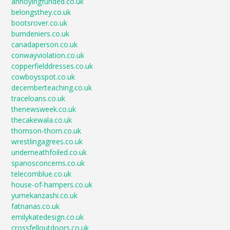
annoyingfunded.co.uk
belongsthey.co.uk
bootsrover.co.uk
burndeniers.co.uk
canadaperson.co.uk
conwayviolation.co.uk
copperfielddresses.co.uk
cowboysspot.co.uk
decemberteaching.co.uk
traceloans.co.uk
thenewsweek.co.uk
thecakewala.co.uk
thomson-thorn.co.uk
wrestlingagrees.co.uk
underneathfoiled.co.uk
spanosconcerns.co.uk
telecomblue.co.uk
house-of-hampers.co.uk
yumekanzashi.co.uk
fatnanas.co.uk
emilykatedesign.co.uk
crossfelloutdoors.co.uk