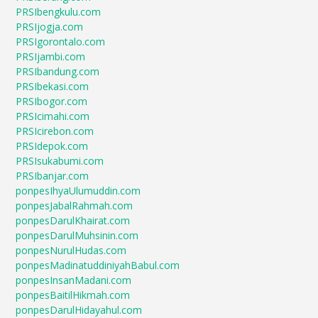
PRSIbengkulu.com
PRSIjogja.com
PRSIgorontalo.com
PRSIjambi.com
PRSIbandung.com
PRSIbekasi.com
PRSIbogor.com
PRSIcimahi.com
PRSIcirebon.com
PRSIdepok.com
PRSIsukabumi.com
PRSIbanjar.com
ponpesIhyaUlumuddin.com
ponpesJabalRahmah.com
ponpesDarulKhairat.com
ponpesDarulMuhsinin.com
ponpesNurulHudas.com
ponpesMadinatuddiniyahBabul.com
ponpesInsanMadani.com
ponpesBaitilHikmah.com
ponpesDarulHidayahul.com