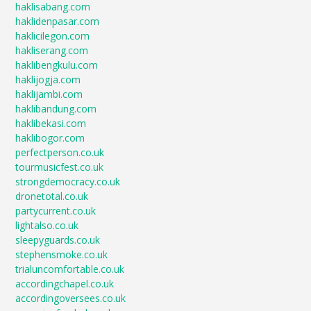
haklisabang.com
haklidenpasar.com
haklicilegon.com
hakliserang.com
haklibengkulu.com
haklijogja.com
haklijambi.com
haklibandung.com
haklibekasi.com
haklibogor.com
perfectperson.co.uk
tourmusicfest.co.uk
strongdemocracy.co.uk
dronetotal.co.uk
partycurrent.co.uk
lightalso.co.uk
sleepyguards.co.uk
stephensmoke.co.uk
trialuncomfortable.co.uk
accordingchapel.co.uk
accordingoversees.co.uk