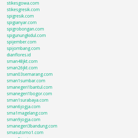
stikesgowa.com
stikesgresik.com
spigresik.com
spigianyar.com
spigrobongan.com
spigunungkidul.com
spijember.com
spijombang.com
dianflores.id
sman48jkt.com
sman26jkt.com
sman03semarang.com
sman1sumbar.com
smanegeri1bantul.com
smanegeri1bogor.com
sman1surabaya.com
sman6jogja.com
sma1magelang.com
sman9jogja.com
smanegeri3bandung.com
smasutomo1.com