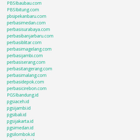
PBSIbaubau.com
PBSIbitung.com
pbsipekanbaru.com
perbasimedan.com
perbasisurabaya.com
perbasibanjarbaru.com
perbasiblitar.com
perbasimagelang.com
perbasijambi.com
perbasiserang.com
perbasitangerang.com
perbasimalang.com
perbasidepok.com
perbasicirebon.com
PGSIbandung.id
pgsiaceh.id
pgsijambi.id
pgsibali.id
pgsijakarta.id
pgsimedan.id
pgsilombok.id