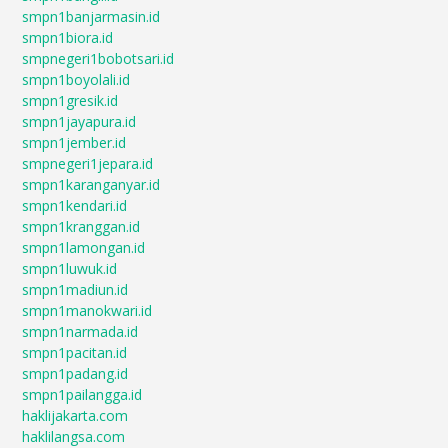
smpn1banjarmasin.id
smpn1biora.id
smpnegeri1bobotsari.id
smpn1boyolali.id
smpn1gresik.id
smpn1jayapura.id
smpn1jember.id
smpnegeri1jepara.id
smpn1karanganyar.id
smpn1kendari.id
smpn1kranggan.id
smpn1lamongan.id
smpn1luwuk.id
smpn1madiun.id
smpn1manokwari.id
smpn1narmada.id
smpn1pacitan.id
smpn1padang.id
smpn1pailangga.id
haklijakarta.com
haklilangsa.com