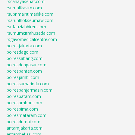
rscahayasehat.com
rsumalikasim.com
rsuprimaintimedika.com
rsarunlhokseumaw.com
rsufauziahbireu.com
rsumumcitrahusada.com
rsgayomedicalcentre.com
polresjakarta.com
polresdago.com
polressabang.com
polresdenpasar.com
polresbanten.com
polresjambi.com
polressamarinda.com
polresbanjarmasin.com
polresbatam.com
polresambon.com
polresbima.com
polresmataram.com
polresdumai.com
antamjakarta.com
antambekasi.com