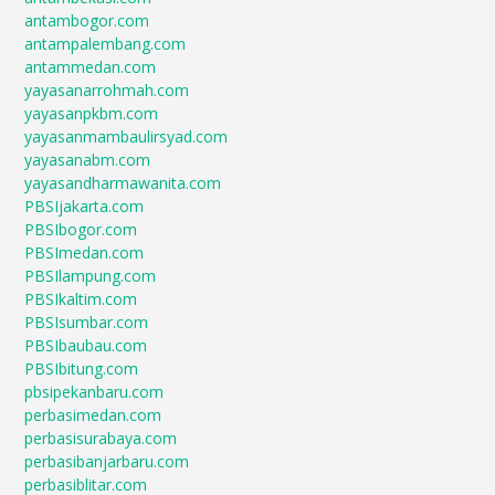
antambogor.com
antampalembang.com
antammedan.com
yayasanarrohmah.com
yayasanpkbm.com
yayasanmambaulirsyad.com
yayasanabm.com
yayasandharmawanita.com
PBSIjakarta.com
PBSIbogor.com
PBSImedan.com
PBSIlampung.com
PBSIkaltim.com
PBSIsumbar.com
PBSIbaubau.com
PBSIbitung.com
pbsipekanbaru.com
perbasimedan.com
perbasisurabaya.com
perbasibanjarbaru.com
perbasiblitar.com