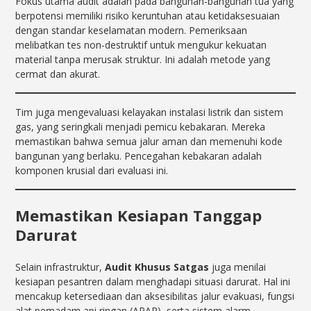
Fokus utama audit adalah pada bangunan-bangunan tua yang
berpotensi memiliki risiko keruntuhan atau ketidaksesuaian
dengan standar keselamatan modern. Pemeriksaan
melibatkan tes non-destruktif untuk mengukur kekuatan
material tanpa merusak struktur. Ini adalah metode yang
cermat dan akurat.
Tim juga mengevaluasi kelayakan instalasi listrik dan sistem
gas, yang seringkali menjadi pemicu kebakaran. Mereka
memastikan bahwa semua jalur aman dan memenuhi kode
bangunan yang berlaku. Pencegahan kebakaran adalah
komponen krusial dari evaluasi ini.
Memastikan Kesiapan Tanggap
Darurat
Selain infrastruktur,
Audit Khusus Satgas
juga menilai
kesiapan pesantren dalam menghadapi situasi darurat. Hal ini
mencakup ketersediaan dan aksesibilitas jalur evakuasi, fungsi
alat pemadam api ringan (APAR), serta sistem alarm