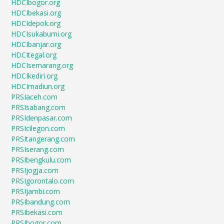
HDCIbogor.org
HDCIbekasi.org
HDCIdepok.org
HDCIsukabumi.org
HDCIbanjar.org
HDCItegal.org
HDCIsemarang.org
HDCIkediri.org
HDCImadiun.org
PRSIaceh.com
PRSIsabang.com
PRSIdenpasar.com
PRSIcilegon.com
PRSItangerang.com
PRSIserang.com
PRSIbengkulu.com
PRSIjogja.com
PRSIgorontalo.com
PRSIjambi.com
PRSIbandung.com
PRSIbekasi.com
PRSIbogor.com