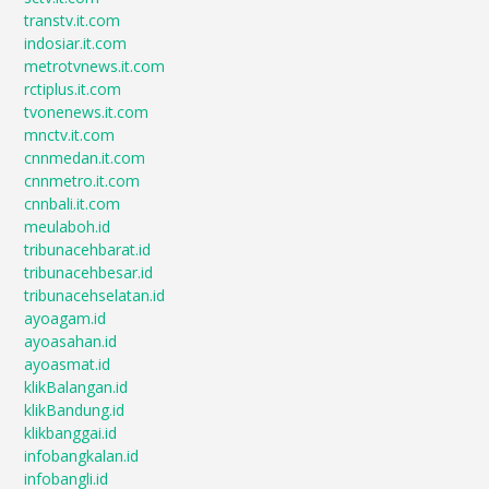
transtv.it.com
indosiar.it.com
metrotvnews.it.com
rctiplus.it.com
tvonenews.it.com
mnctv.it.com
cnnmedan.it.com
cnnmetro.it.com
cnnbali.it.com
meulaboh.id
tribunacehbarat.id
tribunacehbesar.id
tribunacehselatan.id
ayoagam.id
ayoasahan.id
ayoasmat.id
klikBalangan.id
klikBandung.id
klikbanggai.id
infobangkalan.id
infobangli.id