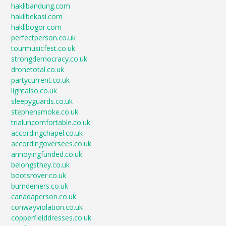
haklibandung.com
haklibekasi.com
haklibogor.com
perfectperson.co.uk
tourmusicfest.co.uk
strongdemocracy.co.uk
dronetotal.co.uk
partycurrent.co.uk
lightalso.co.uk
sleepyguards.co.uk
stephensmoke.co.uk
trialuncomfortable.co.uk
accordingchapel.co.uk
accordingoversees.co.uk
annoyingfunded.co.uk
belongsthey.co.uk
bootsrover.co.uk
burndeniers.co.uk
canadaperson.co.uk
conwayviolation.co.uk
copperfielddresses.co.uk