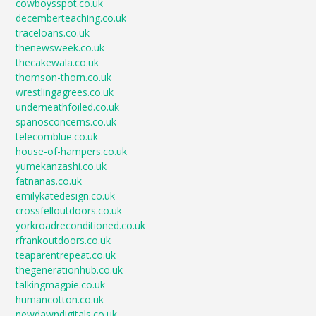
cowboysspot.co.uk
decemberteaching.co.uk
traceloans.co.uk
thenewsweek.co.uk
thecakewala.co.uk
thomson-thorn.co.uk
wrestlingagrees.co.uk
underneathfoiled.co.uk
spanosconcerns.co.uk
telecomblue.co.uk
house-of-hampers.co.uk
yumekanzashi.co.uk
fatnanas.co.uk
emilykatedesign.co.uk
crossfelloutdoors.co.uk
yorkroadreconditioned.co.uk
rfrankoutdoors.co.uk
teaparentrepeat.co.uk
thegenerationhub.co.uk
talkingmagpie.co.uk
humancotton.co.uk
newdawndigitals.co.uk