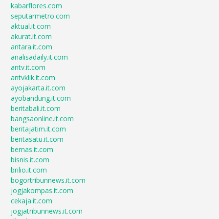
kabarflores.com
seputarmetro.com
aktual.it.com
akurat.it.com
antara.it.com
analisadaily.it.com
antv.it.com
antvklik.it.com
ayojakarta.it.com
ayobandung.it.com
beritabali.it.com
bangsaonline.it.com
beritajatim.it.com
beritasatu.it.com
bernas.it.com
bisnis.it.com
brilio.it.com
bogortribunnews.it.com
jogjakompas.it.com
cekaja.it.com
jogjatribunnews.it.com