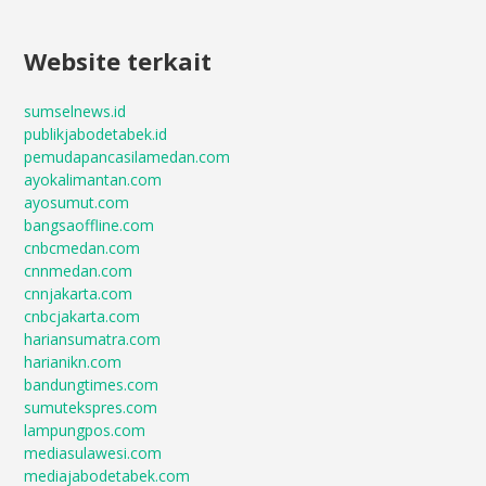
Website terkait
sumselnews.id
publikjabodetabek.id
pemudapancasilamedan.com
ayokalimantan.com
ayosumut.com
bangsaoffline.com
cnbcmedan.com
cnnmedan.com
cnnjakarta.com
cnbcjakarta.com
hariansumatra.com
harianikn.com
bandungtimes.com
sumutekspres.com
lampungpos.com
mediasulawesi.com
mediajabodetabek.com