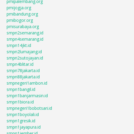
pmipalembang.org
pmijogja.org
pmibandung.org
pmibogor.org
pmisurabaya.org
smpn2semarang.id
smpn4semarang.id
smpn14jkt.id
smpn2lumajang.id
smpn2sutojayan.id
smpn4blitar.id
smpn78jakarta.id
smpn88jakarta.id
smpnegeri1ambon.id
smpn1bangil.id
smpn1banjarmasin.id
smpn1biora.id
smpnegeri1bobotsari.id
smpn1boyolali.id
smpn1gresik.id
smpn1jayapura.id
smpn1jember.id