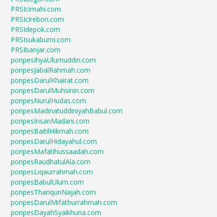
PRSIcimahi.com
PRSIcirebon.com
PRSIdepok.com
PRSIsukabumi.com
PRSIbanjar.com
ponpesIhyaUlumuddin.com
ponpesJabalRahmah.com
ponpesDarulKhairat.com
ponpesDarulMuhsinin.com
ponpesNurulHudas.com
ponpesMadinatuddiniyahBabul.com
ponpesInsanMadani.com
ponpesBaitilHikmah.com
ponpesDarulHidayahul.com
ponpesMafatihussaadah.com
ponpesRaudhatulAla.com
ponpesLiqaurrahmah.com
ponpesBabulUlum.com
ponpesThariqunNajah.com
ponpesDarulMifathurrahmah.com
ponpesDayahSyaikhuna.com