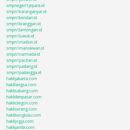
smpnegeri1jepara.id
smpn1karanganyar.id
smpn1kendari.id
smpn1kranggan.id
smpn1lamongan.id
smpn1luwuk.id
smpn1madiun.id
smpn1manokwari.id
smpn1narmada.id
smpn1pacitan.id
smpn1padang.id
smpn1pailangga.id
haklijakarta.com
haklilangsa.com
haklisabang.com
haklidenpasar.com
haklicilegon.com
hakliserang.com
haklibengkulu.com
haklijogja.com
haklijambi.com