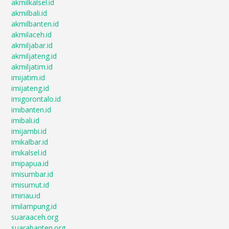
akmilkalsel.id
akmilbali.id
akmilbanten.id
akmilaceh.id
akmiljabar.id
akmiljateng.id
akmiljatim.id
imijatim.id
imijateng.id
imigorontalo.id
imibanten.id
imibali.id
imijambi.id
imikalbar.id
imikalsel.id
imipapua.id
imisumbar.id
imisumut.id
imiriau.id
imilampung.id
suaraaceh.org
suarabanten.org