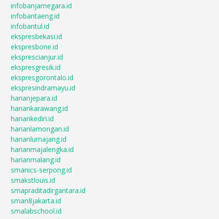
infobanjarnegara.id
infobantaeng.id
infobantul.id
ekspresbekasi.id
ekspresbone.id
eksprescianjur.id
ekspresgresik.id
ekspresgorontalo.id
ekspresindramayu.id
harianjepara.id
hariankarawang.id
hariankediri.id
harianlamongan.id
harianlumajang.id
harianmajalengka.id
harianmalang.id
smanics-serpong.id
smakstlouis.id
smapraditadirgantara.id
sman8jakarta.id
smalabschool.id