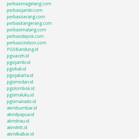
perbasimagelang.com
perbasijambi.com
perbasiserang.com
perbasitangerang.com
perbasimalang.com
perbasidepok.com
perbasicirebon.com
PGSIbandung.id
pgsiaceh.id
pgsijambi.id
pgsibali.id
pgsijakarta.id
pgsimedan.id
pgsilombok.id
pgsimaluku.id
pgsimanado.id
akmilsumbar.id
akmilpapua.id
akmilriau.id
akmilntt.id
akmilkalbar.id