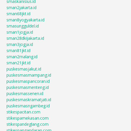
smaskanisius.id
sman2jakarta.id
sman68jkt.id
sman8yogyakarta.id
smasungguldel.id
sman1jogja.id
sman28dkijakarta.id
sman3jogja.id
sman81jkt.id
sman2malang.id
sman21jkt.id
puskesmasjakut.id
puskesmasmampang.id
puskesmaspancoran.id
puskesmasmenteng.id
puskesmassenen.id
puskesmaskramatjati.id
puskesmasngambeg.id
stikespacitan.com
stikespamekasan.com
stikespandeglang.com
stikespangandaran.com