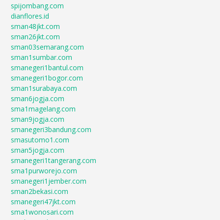
spijombang.com
dianflores.id
sman48jkt.com
sman26jkt.com
sman03semarang.com
sman1sumbar.com
smanegeri1bantul.com
smanegeri1bogor.com
sman1surabaya.com
sman6jogja.com
sma1magelang.com
sman9jogja.com
smanegeri3bandung.com
smasutomo1.com
sman5jogja.com
smanegeri1tangerang.com
sma1purworejo.com
smanegeri1jember.com
sman2bekasi.com
smanegeri47jkt.com
sma1wonosari.com