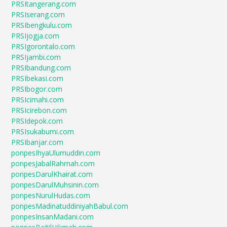
PRSItangerang.com
PRSIserang.com
PRSIbengkulu.com
PRSIjogja.com
PRSIgorontalo.com
PRSIjambi.com
PRSIbandung.com
PRSIbekasi.com
PRSIbogor.com
PRSIcimahi.com
PRSIcirebon.com
PRSIdepok.com
PRSIsukabumi.com
PRSIbanjar.com
ponpesIhyaUlumuddin.com
ponpesJabalRahmah.com
ponpesDarulKhairat.com
ponpesDarulMuhsinin.com
ponpesNurulHudas.com
ponpesMadinatuddiniyahBabul.com
ponpesInsanMadani.com