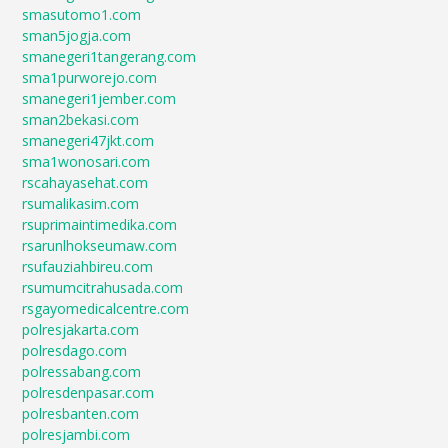
smasutomo1.com
sman5jogja.com
smanegeri1tangerang.com
sma1purworejo.com
smanegeri1jember.com
sman2bekasi.com
smanegeri47jkt.com
sma1wonosari.com
rscahayasehat.com
rsumalikasim.com
rsuprimaintimedika.com
rsarunlhokseumaw.com
rsufauziahbireu.com
rsumumcitrahusada.com
rsgayomedicalcentre.com
polresjakarta.com
polresdago.com
polressabang.com
polresdenpasar.com
polresbanten.com
polresjambi.com