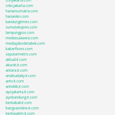
cnnjakarta.com
cnbcjakarta.com
hariansumatra.com
harianikn.com
bandungtimes.com
sumutekspres.com
lampungpos.com
mediasulawesi.com
mediajabodetabek.com
kabarflores.com
seputarmetro.com
aktual.it.com
akurat.it.com
antara.it.com
analisadaily.it.com
antv.it.com
antvklik.it.com
ayojakarta.it.com
ayobandung.it.com
beritabali.it.com
bangsaonline.it.com
beritajatim.it.com