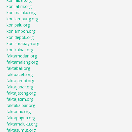
konijabar.org
konijatim.org
konimaluku.org
konilampung.org
konipalu.org
koniambon.org
konidepok.org
konisurabaya.org
konikalbar.org
faktamedan.org
faktamalang.org
faktabali.org
faktaaceh.org
faktajambi.org
faktajabar.org
faktajateng.org
faktajatim.org
faktakalbar.org
faktariau.org
faktapapua.org
faktamaluku.org
faktasumut.org