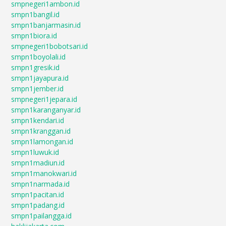
smpnegeri1ambon.id
smpn1bangil.id
smpn1banjarmasin.id
smpn1biora.id
smpnegeri1bobotsari.id
smpn1boyolali.id
smpn1gresik.id
smpn1jayapura.id
smpn1jember.id
smpnegeri1jepara.id
smpn1karanganyar.id
smpn1kendari.id
smpn1kranggan.id
smpn1lamongan.id
smpn1luwuk.id
smpn1madiun.id
smpn1manokwari.id
smpn1narmada.id
smpn1pacitan.id
smpn1padang.id
smpn1pailangga.id