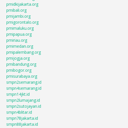
pmidkijakarta.org
pmibali.org
pmijambi.org
pmigorontalo.org
pmimaluku.org
pmipapua.org
pmiriau.org
pmimedan.org
pmipalembang.org
pmijogja.org
pmibandung.org
pmibogor.org
pmisurabaya.org
smpn2semarang.id
smpn4semarang.id
smpn14jkt.id
smpn2lumajang.id
smpn2sutojayan.id
smpn4blitar.id
smpn78jakarta.id
smpn88jakarta.id