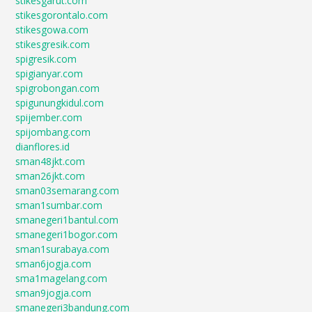
stikesgarut.com
stikesgorontalo.com
stikesgowa.com
stikesgresik.com
spigresik.com
spigianyar.com
spigrobongan.com
spigunungkidul.com
spijember.com
spijombang.com
dianflores.id
sman48jkt.com
sman26jkt.com
sman03semarang.com
sman1sumbar.com
smanegeri1bantul.com
smanegeri1bogor.com
sman1surabaya.com
sman6jogja.com
sma1magelang.com
sman9jogja.com
smanegeri3bandung.com