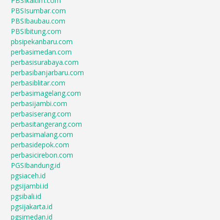
PBSIkaltim.com
PBSIsumbar.com
PBSIbaubau.com
PBSIbitung.com
pbsipekanbaru.com
perbasimedan.com
perbasisurabaya.com
perbasibanjarbaru.com
perbasiblitar.com
perbasimagelang.com
perbasijambi.com
perbasiserang.com
perbasitangerang.com
perbasimalang.com
perbasidepok.com
perbasicirebon.com
PGSIbandung.id
pgsiaceh.id
pgsijambi.id
pgsibali.id
pgsijakarta.id
pgsimedan.id