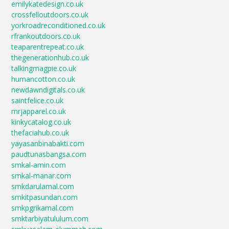
emilykatedesign.co.uk
crossfelloutdoors.co.uk
yorkroadreconditioned.co.uk
rfrankoutdoors.co.uk
teaparentrepeat.co.uk
thegenerationhub.co.uk
talkingmagpie.co.uk
humancotton.co.uk
newdawndigitals.co.uk
saintfelice.co.uk
mrjapparel.co.uk
kinkycatalog.co.uk
thefaciahub.co.uk
yayasanbinabakti.com
paudtunasbangsa.com
smkal-amin.com
smkal-manar.com
smkdarulamal.com
smkitpasundan.com
smkpgrikamal.com
smktarbiyatululum.com