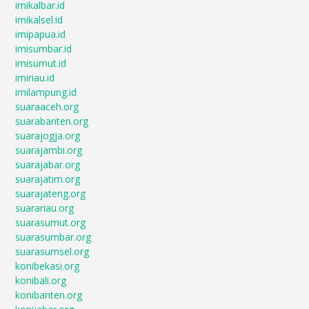
imikalbar.id
imikalsel.id
imipapua.id
imisumbar.id
imisumut.id
imiriau.id
imilampung.id
suaraaceh.org
suarabanten.org
suarajogja.org
suarajambi.org
suarajabar.org
suarajatim.org
suarajateng.org
suarariau.org
suarasumut.org
suarasumbar.org
suarasumsel.org
konibekasi.org
konibali.org
konibanten.org