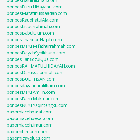
ponpesBaitilHikmah.com
ponpesDarulHidayahul.com
ponpesMafatihussaadah.com
ponpesRaudhatulAla.com
ponpesLiqaurrahmah.com
ponpesBabulUlum.com
ponpesThariqunNajah.com
ponpesDarulMifathurrahmah.com
ponpesDayahSyaikhuna.com
ponpesTahfidzulQua.com
ponpesRAHMATULHIDAYAH.com
ponpesDarussalamnuh.com
ponpesBUDiIHSAN.com
ponpesdayahdarulilham.com
ponpesDarulAmilin.com
ponpesDarulMakmur.com
ponpesNurulYaqintengku.com
bapomiacehbarat.com
bapomiacehbesar.com
bapomiacehtimur.com
bapomibireuen.com
bapomigayolues.com