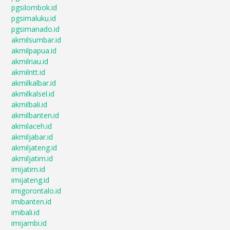
pgsilombok.id
pgsimaluku.id
pgsimanado.id
akmilsumbar.id
akmilpapua.id
akmilriau.id
akmilntt.id
akmilkalbar.id
akmilkalsel.id
akmilbali.id
akmilbanten.id
akmilaceh.id
akmiljabar.id
akmiljateng.id
akmiljatim.id
imijatim.id
imijateng.id
imigorontalo.id
imibanten.id
imibali.id
imijambi.id