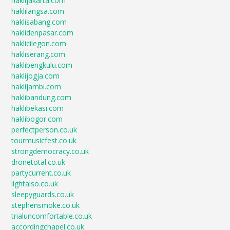
haklijakarta.com
haklilangsa.com
haklisabang.com
haklidenpasar.com
haklicilegon.com
hakliserang.com
haklibengkulu.com
haklijogja.com
haklijambi.com
haklibandung.com
haklibekasi.com
haklibogor.com
perfectperson.co.uk
tourmusicfest.co.uk
strongdemocracy.co.uk
dronetotal.co.uk
partycurrent.co.uk
lightalso.co.uk
sleepyguards.co.uk
stephensmoke.co.uk
trialuncomfortable.co.uk
accordingchapel.co.uk