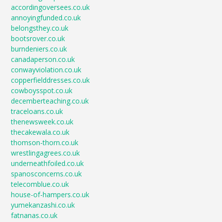
accordingoversees.co.uk
annoyingfunded.co.uk
belongsthey.co.uk
bootsrover.co.uk
burndeniers.co.uk
canadaperson.co.uk
conwayviolation.co.uk
copperfielddresses.co.uk
cowboysspot.co.uk
decemberteaching.co.uk
traceloans.co.uk
thenewsweek.co.uk
thecakewala.co.uk
thomson-thorn.co.uk
wrestlingagrees.co.uk
underneathfoiled.co.uk
spanosconcerns.co.uk
telecomblue.co.uk
house-of-hampers.co.uk
yumekanzashi.co.uk
fatnanas.co.uk