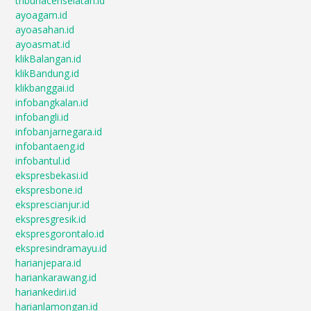
tribunacehselatan.id
ayoagam.id
ayoasahan.id
ayoasmat.id
klikBalangan.id
klikBandung.id
klikbanggai.id
infobangkalan.id
infobangli.id
infobanjarnegara.id
infobantaeng.id
infobantul.id
ekspresbekasi.id
ekspresbone.id
eksprescianjur.id
ekspresgresik.id
ekspresgorontalo.id
ekspresindramayu.id
harianjepara.id
hariankarawang.id
hariankediri.id
harianlamongan.id