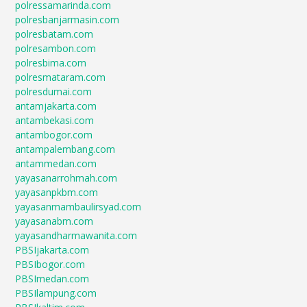
polressamarinda.com
polresbanjarmasin.com
polresbatam.com
polresambon.com
polresbima.com
polresmataram.com
polresdumai.com
antamjakarta.com
antambekasi.com
antambogor.com
antampalembang.com
antammedan.com
yayasanarrohmah.com
yayasanpkbm.com
yayasanmambaulirsyad.com
yayasanabm.com
yayasandharmawanita.com
PBSIjakarta.com
PBSIbogor.com
PBSImedan.com
PBSIlampung.com