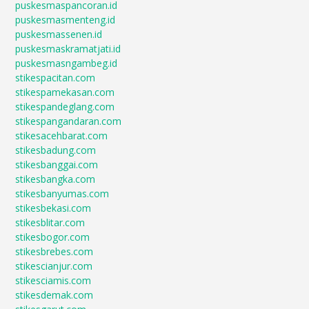
puskesmaspancoran.id
puskesmasmenteng.id
puskesmassenen.id
puskesmaskramatjati.id
puskesmasngambeg.id
stikespacitan.com
stikespamekasan.com
stikespandeglang.com
stikespangandaran.com
stikesacehbarat.com
stikesbadung.com
stikesbanggai.com
stikesbangka.com
stikesbanyumas.com
stikesbekasi.com
stikesblitar.com
stikesbogor.com
stikesbrebes.com
stikescianjur.com
stikesciamis.com
stikesdemak.com