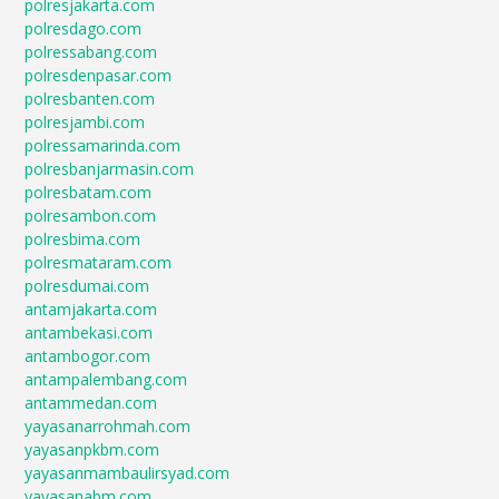
polresjakarta.com
polresdago.com
polressabang.com
polresdenpasar.com
polresbanten.com
polresjambi.com
polressamarinda.com
polresbanjarmasin.com
polresbatam.com
polresambon.com
polresbima.com
polresmataram.com
polresdumai.com
antamjakarta.com
antambekasi.com
antambogor.com
antampalembang.com
antammedan.com
yayasanarrohmah.com
yayasanpkbm.com
yayasanmambaulirsyad.com
yayasanabm.com