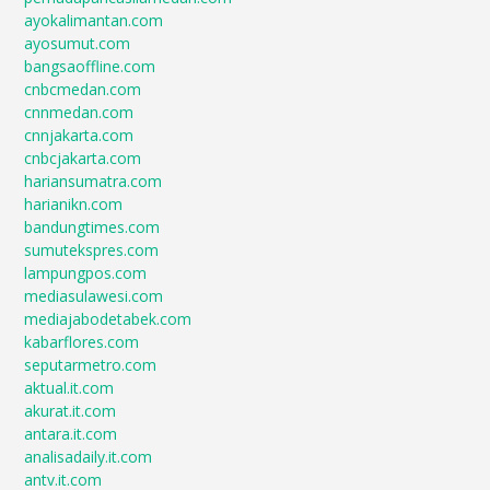
ayokalimantan.com
ayosumut.com
bangsaoffline.com
cnbcmedan.com
cnnmedan.com
cnnjakarta.com
cnbcjakarta.com
hariansumatra.com
harianikn.com
bandungtimes.com
sumutekspres.com
lampungpos.com
mediasulawesi.com
mediajabodetabek.com
kabarflores.com
seputarmetro.com
aktual.it.com
akurat.it.com
antara.it.com
analisadaily.it.com
antv.it.com