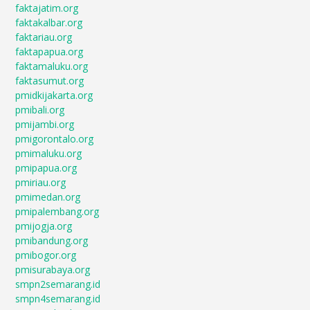
faktajatim.org
faktakalbar.org
faktariau.org
faktapapua.org
faktamaluku.org
faktasumut.org
pmidkijakarta.org
pmibali.org
pmijambi.org
pmigorontalo.org
pmimaluku.org
pmipapua.org
pmiriau.org
pmimedan.org
pmipalembang.org
pmijogja.org
pmibandung.org
pmibogor.org
pmisurabaya.org
smpn2semarang.id
smpn4semarang.id