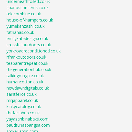
underneathfoiled.co.uk
spanosconcerns.co.uk
telecomblue.co.uk
house-of-hampers.co.uk
yumekanzashi.co.uk
fatnanas.co.uk
emilykatedesign.co.uk
crossfelloutdoors.co.uk
yorkroadreconditioned.co.uk
rfrankoutdoors.co.uk
teaparentrepeat.co.uk
thegenerationhub.co.uk
talkingmagpie.co.uk
humancotton.co.uk
newdawndigitals.co.uk
saintfelice.co.uk
mrjapparel.co.uk
kinkycatalog.co.uk
thefaciahub.co.uk
yayasanbinabakti.com
paudtunasbangsa.com
smkal-amin.com