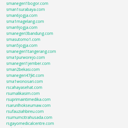
smanegeri1bogor.com
sman1surabaya.com
sman6jogja.com
sma1magelang.com
sman9jogja.com
smanegeri3bandung.com
smasutomo1.com
sman5jogja.com
smanegeri1tangerang.com
sma1purworejo.com
smanegeri1jember.com
sman2bekasi.com
smanegeri47jkt.com
sma1wonosari.com
rscahayasehat.com
rsumalikasim.com
rsuprimaintimedika.com
rsarunlhokseumaw.com
rsufauziahbireu.com
rsumumcitrahusada.com
rsgayomedicalcentre.com