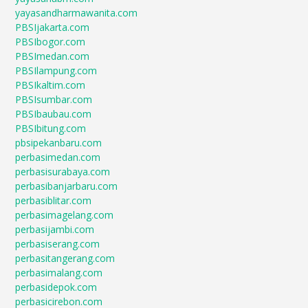
yayasandharmawanita.com
PBSIjakarta.com
PBSIbogor.com
PBSImedan.com
PBSIlampung.com
PBSIkaltim.com
PBSIsumbar.com
PBSIbaubau.com
PBSIbitung.com
pbsipekanbaru.com
perbasimedan.com
perbasisurabaya.com
perbasibanjarbaru.com
perbasiblitar.com
perbasimagelang.com
perbasijambi.com
perbasiserang.com
perbasitangerang.com
perbasimalang.com
perbasidepok.com
perbasicirebon.com