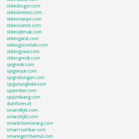
stikesbogor.com
stikesbrebes.com
stikescianjur.com
stikesciamis.com
stikesdemak.com
stikesgarut.com
stikesgorontalo.com
stikesgowa.com
stikesgresik.com
spigresik.com
spigianyar.com
spigrobongan.com
spigunungkidul.com
spijember.com
spijombang.com
dianflores.id
sman48jkt.com
sman26jkt.com
sman03semarang.com
sman1sumbar.com
smanegeri1bantul.com