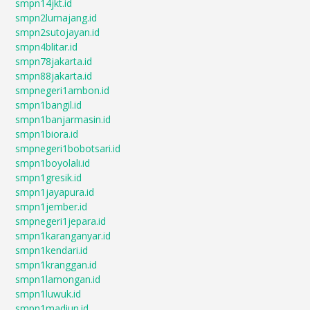
smpn14jkt.id
smpn2lumajang.id
smpn2sutojayan.id
smpn4blitar.id
smpn78jakarta.id
smpn88jakarta.id
smpnegeri1ambon.id
smpn1bangil.id
smpn1banjarmasin.id
smpn1biora.id
smpnegeri1bobotsari.id
smpn1boyolali.id
smpn1gresik.id
smpn1jayapura.id
smpn1jember.id
smpnegeri1jepara.id
smpn1karanganyar.id
smpn1kendari.id
smpn1kranggan.id
smpn1lamongan.id
smpn1luwuk.id
smpn1madiun.id