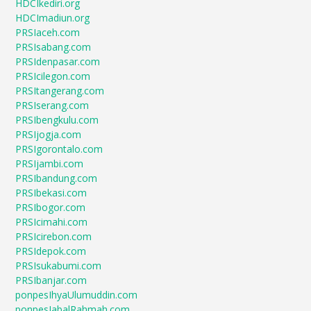
HDCIkediri.org
HDCImadiun.org
PRSIaceh.com
PRSIsabang.com
PRSIdenpasar.com
PRSIcilegon.com
PRSItangerang.com
PRSIserang.com
PRSIbengkulu.com
PRSIjogja.com
PRSIgorontalo.com
PRSIjambi.com
PRSIbandung.com
PRSIbekasi.com
PRSIbogor.com
PRSIcimahi.com
PRSIcirebon.com
PRSIdepok.com
PRSIsukabumi.com
PRSIbanjar.com
ponpesIhyaUlumuddin.com
ponpesJabalRahmah.com