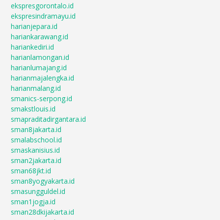
ekspresgorontalo.id
ekspresindramayu.id
harianjepara.id
hariankarawang.id
hariankediri.id
harianlamongan.id
harianlumajang.id
harianmajalengka.id
harianmalang.id
smanics-serpong.id
smakstlouis.id
smapraditadirgantara.id
sman8jakarta.id
smalabschool.id
smaskanisius.id
sman2jakarta.id
sman68jkt.id
sman8yogyakarta.id
smasungguldel.id
sman1jogja.id
sman28dkijakarta.id