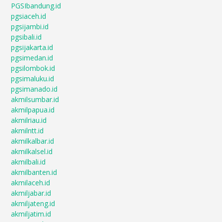
PGSIbandung.id
pgsiaceh.id
pgsijambi.id
pgsibali.id
pgsijakarta.id
pgsimedan.id
pgsilombok.id
pgsimaluku.id
pgsimanado.id
akmilsumbar.id
akmilpapua.id
akmilriau.id
akmilntt.id
akmilkalbar.id
akmilkalsel.id
akmilbali.id
akmilbanten.id
akmilaceh.id
akmiljabar.id
akmiljateng.id
akmiljatim.id