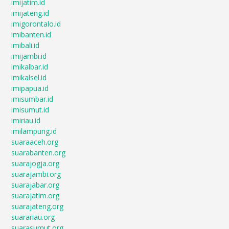
imijatim.id
imijateng.id
imigorontalo.id
imibanten.id
imibali.id
imijambi.id
imikalbar.id
imikalsel.id
imipapua.id
imisumbar.id
imisumut.id
imiriau.id
imilampung.id
suaraaceh.org
suarabanten.org
suarajogja.org
suarajambi.org
suarajabar.org
suarajatim.org
suarajateng.org
suarariau.org
suarasumut.org