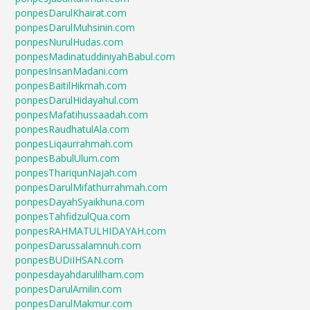
ponpesDarulKhairat.com
ponpesDarulMuhsinin.com
ponpesNurulHudas.com
ponpesMadinatuddiniyahBabul.com
ponpesInsanMadani.com
ponpesBaitilHikmah.com
ponpesDarulHidayahul.com
ponpesMafatihussaadah.com
ponpesRaudhatulAla.com
ponpesLiqaurrahmah.com
ponpesBabulUlum.com
ponpesThariqunNajah.com
ponpesDarulMifathurrahmah.com
ponpesDayahSyaikhuna.com
ponpesTahfidzulQua.com
ponpesRAHMATULHIDAYAH.com
ponpesDarussalamnuh.com
ponpesBUDiIHSAN.com
ponpesdayahdarulilham.com
ponpesDarulAmilin.com
ponpesDarulMakmur.com