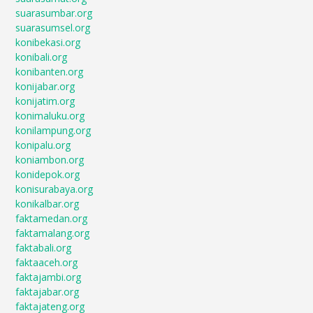
suarasumbar.org
suarasumsel.org
konibekasi.org
konibali.org
konibanten.org
konijabar.org
konijatim.org
konimaluku.org
konilampung.org
konipalu.org
koniambon.org
konidepok.org
konisurabaya.org
konikalbar.org
faktamedan.org
faktamalang.org
faktabali.org
faktaaceh.org
faktajambi.org
faktajabar.org
faktajateng.org