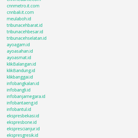
cnnmetro.it.com
cnnbali.it.com
meulaboh.id
tribunacehbarat.id
tribunacehbesar.id
tribunacehselatan.id
ayoagam.id
ayoasahan.id
ayoasmat.id
klikBalangan.id
klikBandung.id
klikbanggai.id
infobangkalan.id
infobangli.id
infobanjarnegara.id
infobantaeng.id
infobantul.id
ekspresbekasi.id
ekspresbone.id
eksprescianjur.id
ekspresgresik.id