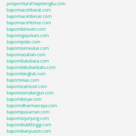
ponpesNurulYaqintengku.com
bapomiacehbarat.com
bapomiacehbesar.com
bapomiacehtimur.com
bapomibireuen.com
bapomigayolues.com
bapomipidie.com
bapomisimeulue.com
bapomiasahan.com
bapomibatubara.com
bapomilabuhanbatu.com
bapomilangkat.com
bapominias.com
bapomisamosir.com
bapomisimalungun.com
bapomibinjai.com
bapomidharmasraya.com
bapomipasaman.com
bapomisijunjung.com
bapomibukittinggi.com
bapomibanyuasin.com