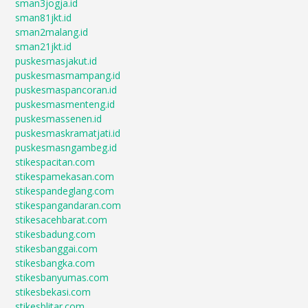
sman3jogja.id
sman81jkt.id
sman2malang.id
sman21jkt.id
puskesmasjakut.id
puskesmasmampang.id
puskesmaspancoran.id
puskesmasmenteng.id
puskesmassenen.id
puskesmaskramatjati.id
puskesmasngambeg.id
stikespacitan.com
stikespamekasan.com
stikespandeglang.com
stikespangandaran.com
stikesacehbarat.com
stikesbadung.com
stikesbanggai.com
stikesbangka.com
stikesbanyumas.com
stikesbekasi.com
stikesblitar.com