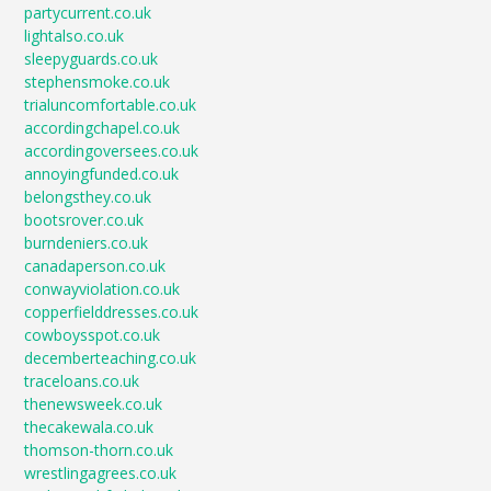
partycurrent.co.uk
lightalso.co.uk
sleepyguards.co.uk
stephensmoke.co.uk
trialuncomfortable.co.uk
accordingchapel.co.uk
accordingoversees.co.uk
annoyingfunded.co.uk
belongsthey.co.uk
bootsrover.co.uk
burndeniers.co.uk
canadaperson.co.uk
conwayviolation.co.uk
copperfielddresses.co.uk
cowboysspot.co.uk
decemberteaching.co.uk
traceloans.co.uk
thenewsweek.co.uk
thecakewala.co.uk
thomson-thorn.co.uk
wrestlingagrees.co.uk