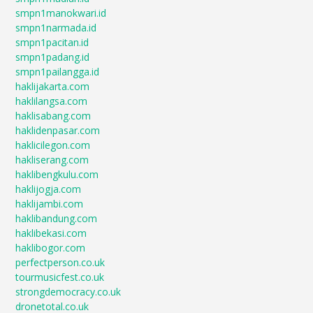
smpn1manokwari.id
smpn1narmada.id
smpn1pacitan.id
smpn1padang.id
smpn1pailangga.id
haklijakarta.com
haklilangsa.com
haklisabang.com
haklidenpasar.com
haklicilegon.com
hakliserang.com
haklibengkulu.com
haklijogja.com
haklijambi.com
haklibandung.com
haklibekasi.com
haklibogor.com
perfectperson.co.uk
tourmusicfest.co.uk
strongdemocracy.co.uk
dronetotal.co.uk