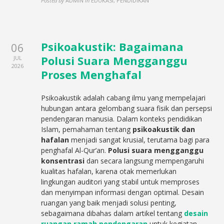
Posted by
ADMIN
in
EDUKASI, PENDIDIKAN
Psikoakustik: Bagaimana
06
Polusi Suara Mengganggu
JUL
2026
Proses Menghafal
Psikoakustik adalah cabang ilmu yang mempelajari
hubungan antara gelombang suara fisik dan persepsi
pendengaran manusia. Dalam konteks pendidikan
Islam, pemahaman tentang
psikoakustik dan
hafalan
menjadi sangat krusial, terutama bagi para
penghafal Al-Qur’an.
Polusi suara mengganggu
konsentrasi
dan secara langsung mempengaruhi
kualitas hafalan, karena otak memerlukan
lingkungan auditori yang stabil untuk memproses
dan menyimpan informasi dengan optimal. Desain
ruangan yang baik menjadi solusi penting,
sebagaimana dibahas dalam artikel tentang
desain
ruangan ramah pendengaran
untuk kegiatan