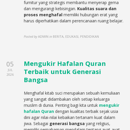
furnitur yang strategis membantu menyerap gema
dan mengurangi kebisingan.
Kualitas suara dan
proses menghafal
memiliki hubungan erat yang
harus diperhatikan dalam perencanaan ruang belajar.
Posted by
ADMIN
in
BERITA, EDUKASI, PENDIDIKAN
Mengukir Hafalan Quran
05
Terbaik untuk Generasi
JUL
2026
Bangsa
Menghafal kitab suci merupakan sebuah kemuliaan
yang sangat didambakan oleh setiap keluarga
muslim di dunia. Penting bagi kita untuk
mengukir
hafalan Quran
dengan kualitas terbaik sejak usia
dini agar nilai-nilai kebaikan tertanam kuat dalam
jiwa. Sebagai
generasi bangsa
yang religius,
memiliki pemahaman mendalam tentang ayat-ayat