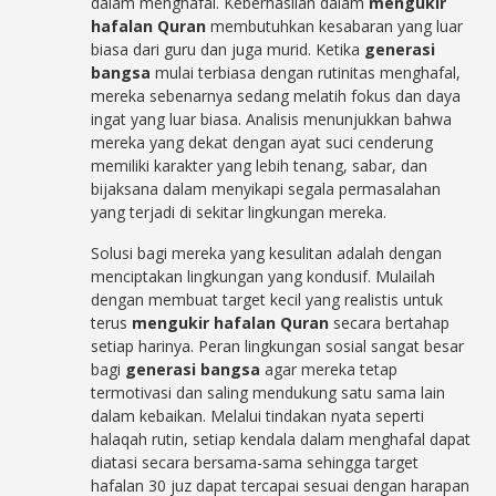
dalam menghafal. Keberhasilan dalam
mengukir
hafalan Quran
membutuhkan kesabaran yang luar
biasa dari guru dan juga murid. Ketika
generasi
bangsa
mulai terbiasa dengan rutinitas menghafal,
mereka sebenarnya sedang melatih fokus dan daya
ingat yang luar biasa. Analisis menunjukkan bahwa
mereka yang dekat dengan ayat suci cenderung
memiliki karakter yang lebih tenang, sabar, dan
bijaksana dalam menyikapi segala permasalahan
yang terjadi di sekitar lingkungan mereka.
Solusi bagi mereka yang kesulitan adalah dengan
menciptakan lingkungan yang kondusif. Mulailah
dengan membuat target kecil yang realistis untuk
terus
mengukir hafalan Quran
secara bertahap
setiap harinya. Peran lingkungan sosial sangat besar
bagi
generasi bangsa
agar mereka tetap
termotivasi dan saling mendukung satu sama lain
dalam kebaikan. Melalui tindakan nyata seperti
halaqah rutin, setiap kendala dalam menghafal dapat
diatasi secara bersama-sama sehingga target
hafalan 30 juz dapat tercapai sesuai dengan harapan