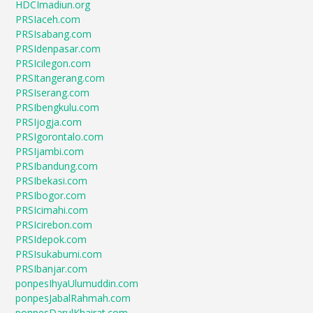
HDCImadiun.org
PRSIaceh.com
PRSIsabang.com
PRSIdenpasar.com
PRSIcilegon.com
PRSItangerang.com
PRSIserang.com
PRSIbengkulu.com
PRSIjogja.com
PRSIgorontalo.com
PRSIjambi.com
PRSIbandung.com
PRSIbekasi.com
PRSIbogor.com
PRSIcimahi.com
PRSIcirebon.com
PRSIdepok.com
PRSIsukabumi.com
PRSIbanjar.com
ponpesIhyaUlumuddin.com
ponpesJabalRahmah.com
ponpesDarulKhairat.com