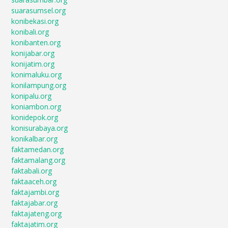
suarasumsel.org
konibekasi.org
konibali.org
konibanten.org
konijabar.org
konijatim.org
konimaluku.org
konilampung.org
konipalu.org
koniambon.org
konidepok.org
konisurabaya.org
konikalbar.org
faktamedan.org
faktamalang.org
faktabali.org
faktaaceh.org
faktajambi.org
faktajabar.org
faktajateng.org
faktajatim.org