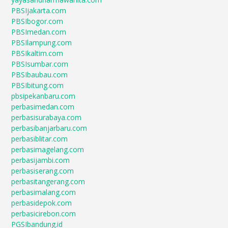
PBSIjakarta.com
PBSIbogor.com
PBSImedan.com
PBSIlampung.com
PBSIkaltim.com
PBSIsumbar.com
PBSIbaubau.com
PBSIbitung.com
pbsipekanbaru.com
perbasimedan.com
perbasisurabaya.com
perbasibanjarbaru.com
perbasiblitar.com
perbasimagelang.com
perbasijambi.com
perbasiserang.com
perbasitangerang.com
perbasimalang.com
perbasidepok.com
perbasicirebon.com
PGSIbandung.id