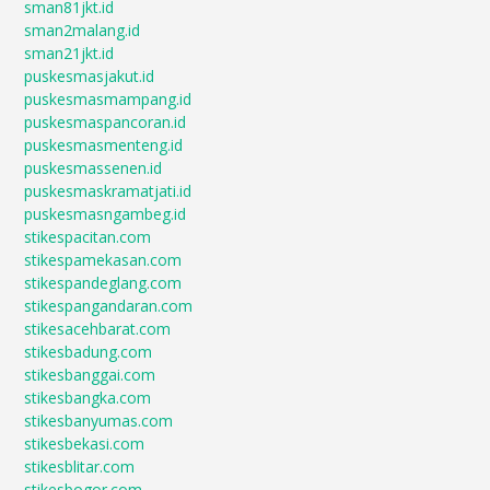
sman81jkt.id
sman2malang.id
sman21jkt.id
puskesmasjakut.id
puskesmasmampang.id
puskesmaspancoran.id
puskesmasmenteng.id
puskesmassenen.id
puskesmaskramatjati.id
puskesmasngambeg.id
stikespacitan.com
stikespamekasan.com
stikespandeglang.com
stikespangandaran.com
stikesacehbarat.com
stikesbadung.com
stikesbanggai.com
stikesbangka.com
stikesbanyumas.com
stikesbekasi.com
stikesblitar.com
stikesbogor.com