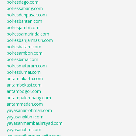
polresdago.com
polressabang.com
polresdenpasar.com
polresbanten.com
polresjambi.com
polressamarinda.com
polresbanjarmasin.com
polresbatam.com
polresambon.com
polresbima.com
polresmataram.com
polresdumai.com
antamjakarta.com
antambekasi.com
antambogor.com
antampalembang.com
antammedan.com
yayasanarrohmah.com
yayasanpkbm.com
yayasanmambaulirsyad.com
yayasanabm.com
yayasandharmawanita.com