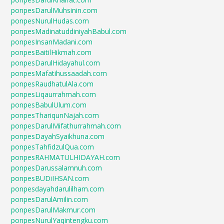
ponpesDarulMuhsinin.com
ponpesNurulHudas.com
ponpesMadinatuddiniyahBabul.com
ponpesInsanMadani.com
ponpesBaitilHikmah.com
ponpesDarulHidayahul.com
ponpesMafatihussaadah.com
ponpesRaudhatulAla.com
ponpesLiqaurrahmah.com
ponpesBabulUlum.com
ponpesThariqunNajah.com
ponpesDarulMifathurrahmah.com
ponpesDayahSyaikhuna.com
ponpesTahfidzulQua.com
ponpesRAHMATULHIDAYAH.com
ponpesDarussalamnuh.com
ponpesBUDiIHSAN.com
ponpesdayahdarulilham.com
ponpesDarulAmilin.com
ponpesDarulMakmur.com
ponpesNurulYaqintengku.com