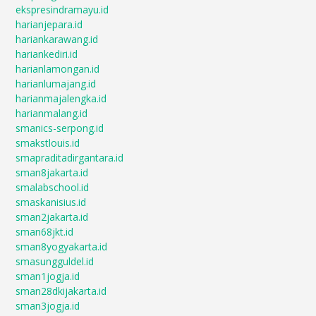
ekspresindramayu.id
harianjepara.id
hariankarawang.id
hariankediri.id
harianlamongan.id
harianlumajang.id
harianmajalengka.id
harianmalang.id
smanics-serpong.id
smakstlouis.id
smapraditadirgantara.id
sman8jakarta.id
smalabschool.id
smaskanisius.id
sman2jakarta.id
sman68jkt.id
sman8yogyakarta.id
smasungguldel.id
sman1jogja.id
sman28dkijakarta.id
sman3jogja.id