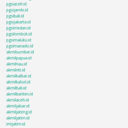
pgsiaceh.id
pgsijambi.id
pgsibali.id
pgsijakarta.id
pgsimedan.id
pgsilombok.id
pgsimaluku.id
pgsimanado.id
akmilsumbar.id
akmilpapua.id
akmilriau.id
akmilntt.id
akmilkalbar.id
akmilkalsel.id
akmilbali.id
akmilbanten.id
akmilaceh.id
akmiljabar.id
akmiljateng.id
akmiljatim.id
imijatim.id