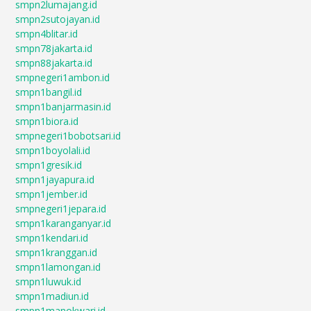
smpn2lumajang.id
smpn2sutojayan.id
smpn4blitar.id
smpn78jakarta.id
smpn88jakarta.id
smpnegeri1ambon.id
smpn1bangil.id
smpn1banjarmasin.id
smpn1biora.id
smpnegeri1bobotsari.id
smpn1boyolali.id
smpn1gresik.id
smpn1jayapura.id
smpn1jember.id
smpnegeri1jepara.id
smpn1karanganyar.id
smpn1kendari.id
smpn1kranggan.id
smpn1lamongan.id
smpn1luwuk.id
smpn1madiun.id
smpn1manokwari.id