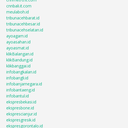
cnnbali.it.com
meulaboh.id
tribunacehbarat.id
tribunacehbesar.id
tribunacehselatan.id
ayoagam.id
ayoasahan.id
ayoasmat.id
klikBalangan.id
klikBandung.id
klikbanggai.id
infobangkalan.id
infobangli.id
infobanjarnegara.id
infobantaeng.id
infobantul.id
ekspresbekasi.id
ekspresbone.id
eksprescianjur.id
ekspresgresik.id
ekspresgorontalo.id