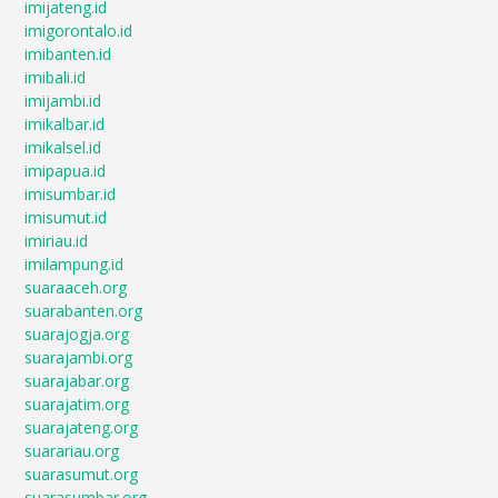
imijateng.id
imigorontalo.id
imibanten.id
imibali.id
imijambi.id
imikalbar.id
imikalsel.id
imipapua.id
imisumbar.id
imisumut.id
imiriau.id
imilampung.id
suaraaceh.org
suarabanten.org
suarajogja.org
suarajambi.org
suarajabar.org
suarajatim.org
suarajateng.org
suarariau.org
suarasumut.org
suarasumbar.org