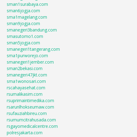
sman1surabaya.com
sman6jogja.com
sma1magelang.com
sman9jogja.com
smanegeri3bandung.com
smasutomo1.com
sman5jogja.com
smanegeri1tangerang.com
sma1purworejo.com
smanegeri1jember.com
sman2bekasi.com
smanegeri47jkt.com
sma1wonosari.com
rscahayasehat.com
rsumalikasim.com
rsuprimaintimedika.com
rsarunlhokseumaw.com
rsufauziahbireu.com
rsumumcitrahusada.com
rsgayomedicalcentre.com
polresjakarta.com