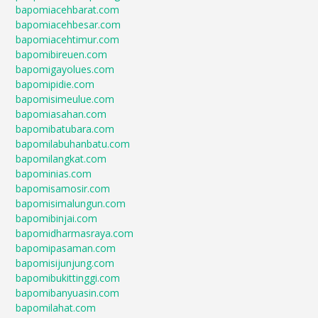
bapomiacehbarat.com
bapomiacehbesar.com
bapomiacehtimur.com
bapomibireuen.com
bapomigayolues.com
bapomipidie.com
bapomisimeulue.com
bapomiasahan.com
bapomibatubara.com
bapomilabuhanbatu.com
bapomilangkat.com
bapominias.com
bapomisamosir.com
bapomisimalungun.com
bapomibinjai.com
bapomidharmasraya.com
bapomipasaman.com
bapomisijunjung.com
bapomibukittinggi.com
bapomibanyuasin.com
bapomilahat.com