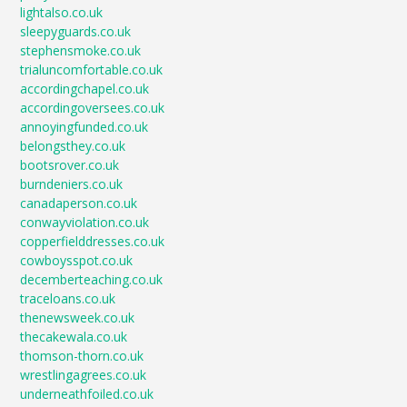
lightalso.co.uk
sleepyguards.co.uk
stephensmoke.co.uk
trialuncomfortable.co.uk
accordingchapel.co.uk
accordingoversees.co.uk
annoyingfunded.co.uk
belongsthey.co.uk
bootsrover.co.uk
burndeniers.co.uk
canadaperson.co.uk
conwayviolation.co.uk
copperfielddresses.co.uk
cowboysspot.co.uk
decemberteaching.co.uk
traceloans.co.uk
thenewsweek.co.uk
thecakewala.co.uk
thomson-thorn.co.uk
wrestlingagrees.co.uk
underneathfoiled.co.uk