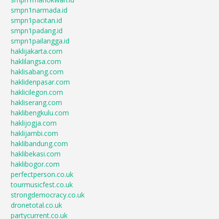
smpn1narmada.id
smpn1pacitan.id
smpn1padang.id
smpn1pailangga.id
haklijakarta.com
haklilangsa.com
haklisabang.com
haklidenpasar.com
haklicilegon.com
hakliserang.com
haklibengkulu.com
haklijogja.com
haklijambi.com
haklibandung.com
haklibekasi.com
haklibogor.com
perfectperson.co.uk
tourmusicfest.co.uk
strongdemocracy.co.uk
dronetotal.co.uk
partycurrent.co.uk