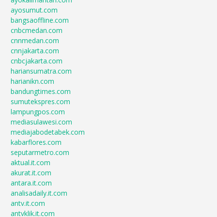
ayosumut.com
bangsaoffline.com
cnbcmedan.com
cnnmedan.com
cnnjakarta.com
cnbcjakarta.com
hariansumatra.com
harianikn.com
bandungtimes.com
sumutekspres.com
lampungpos.com
mediasulawesi.com
mediajabodetabek.com
kabarflores.com
seputarmetro.com
aktual.it.com
akurat.it.com
antara.it.com
analisadaily.it.com
antv.it.com
antvklik.it.com