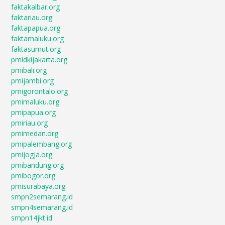
faktakalbar.org
faktariau.org
faktapapua.org
faktamaluku.org
faktasumut.org
pmidkijakarta.org
pmibali.org
pmijambi.org
pmigorontalo.org
pmimaluku.org
pmipapua.org
pmiriau.org
pmimedan.org
pmipalembang.org
pmijogja.org
pmibandung.org
pmibogor.org
pmisurabaya.org
smpn2semarang.id
smpn4semarang.id
smpn14jkt.id