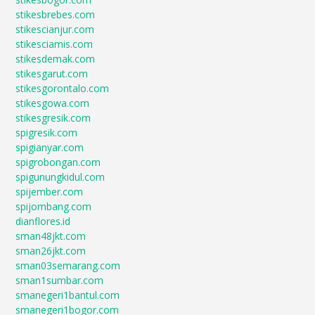
stikesbrebes.com
stikescianjur.com
stikesciamis.com
stikesdemak.com
stikesgarut.com
stikesgorontalo.com
stikesgowa.com
stikesgresik.com
spigresik.com
spigianyar.com
spigrobongan.com
spigunungkidul.com
spijember.com
spijombang.com
dianflores.id
sman48jkt.com
sman26jkt.com
sman03semarang.com
sman1sumbar.com
smanegeri1bantul.com
smanegeri1bogor.com