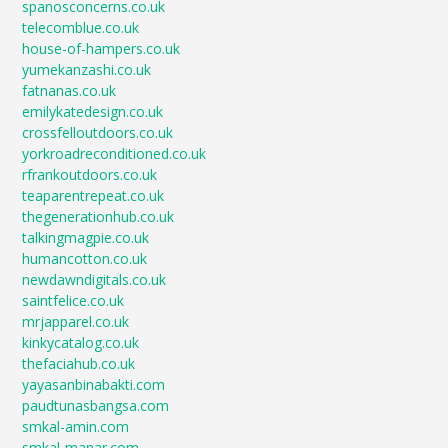
spanosconcerns.co.uk
telecomblue.co.uk
house-of-hampers.co.uk
yumekanzashi.co.uk
fatnanas.co.uk
emilykatedesign.co.uk
crossfelloutdoors.co.uk
yorkroadreconditioned.co.uk
rfrankoutdoors.co.uk
teaparentrepeat.co.uk
thegenerationhub.co.uk
talkingmagpie.co.uk
humancotton.co.uk
newdawndigitals.co.uk
saintfelice.co.uk
mrjapparel.co.uk
kinkycatalog.co.uk
thefaciahub.co.uk
yayasanbinabakti.com
paudtunasbangsa.com
smkal-amin.com
smkal-manar.com