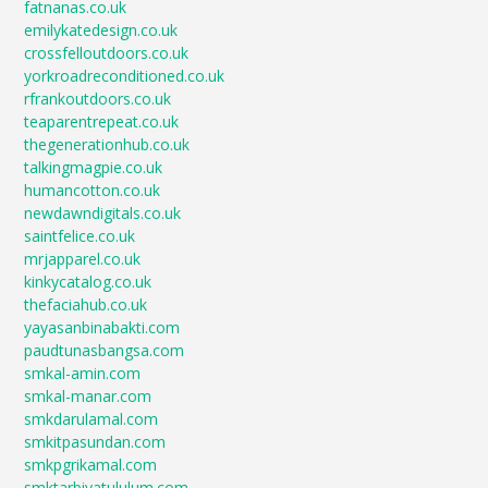
fatnanas.co.uk
emilykatedesign.co.uk
crossfelloutdoors.co.uk
yorkroadreconditioned.co.uk
rfrankoutdoors.co.uk
teaparentrepeat.co.uk
thegenerationhub.co.uk
talkingmagpie.co.uk
humancotton.co.uk
newdawndigitals.co.uk
saintfelice.co.uk
mrjapparel.co.uk
kinkycatalog.co.uk
thefaciahub.co.uk
yayasanbinabakti.com
paudtunasbangsa.com
smkal-amin.com
smkal-manar.com
smkdarulamal.com
smkitpasundan.com
smkpgrikamal.com
smktarbiyatululum.com