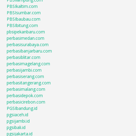
PBSIkaltim.com
PBSIsumbar.com
PBSIbaubau.com
PBSIbitung.com
pbsipekanbaru.com
perbasimedan.com
perbasisurabaya.com
perbasibanjarbaru.com
perbasiblitar.com
perbasimagelang.com
perbasijambi.com
perbasiserang.com
perbasitangerang.com
perbasimalang.com
perbasidepok.com
perbasicirebon.com
PGSIbandung.id
pgsiaceh.id
pgsijambi.id
pgsibali.id
pgsijakarta.id