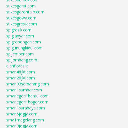
stikesgarut.com
stikesgorontalo.com
stikesgowa.com
stikesgresik.com
spigresik.com
spigianyar.com
spigrobongan.com
spigunungkidul.com
spijember.com
spijombang.com
dianflores.id
sman48jkt.com
sman26jkt.com
sman03semarang.com
sman1sumbar.com
smanegeri1bantul.com
smanegeri1bogor.com
sman1surabaya.com
sman6jogja.com
sma1magelang.com
sman9jogja.com