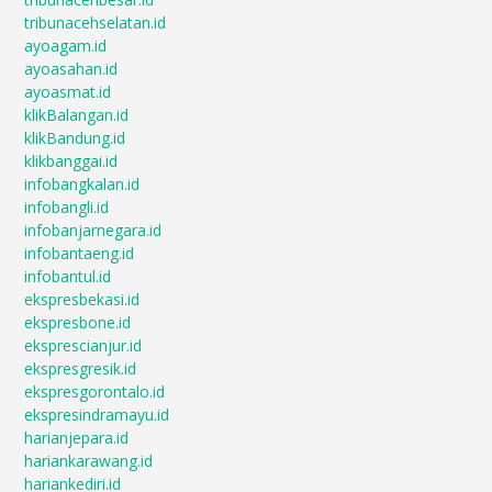
tribunacehselatan.id
ayoagam.id
ayoasahan.id
ayoasmat.id
klikBalangan.id
klikBandung.id
klikbanggai.id
infobangkalan.id
infobangli.id
infobanjarnegara.id
infobantaeng.id
infobantul.id
ekspresbekasi.id
ekspresbone.id
eksprescianjur.id
ekspresgresik.id
ekspresgorontalo.id
ekspresindramayu.id
harianjepara.id
hariankarawang.id
hariankediri.id