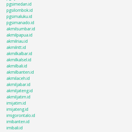
pgsimedan.id
pgsilombok.id
pgsimaluku.id
pgsimanado.id
akmilsumbar.id
akmilpapua.id
akmilriau.id
akmilntt.id
akmilkalbar.id
akmilkalsel.id
akmilbali.id
akmilbanten.id
akmilaceh.id
akmiljabar.id
akmiljateng.id
akmiljatim.id
imijatim.id
imijateng.id
imigorontalo.id
imibanten.id
imibali.id