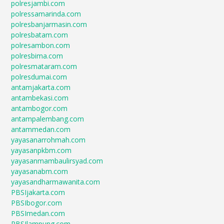
polresjambi.com
polressamarinda.com
polresbanjarmasin.com
polresbatam.com
polresambon.com
polresbima.com
polresmataram.com
polresdumai.com
antamjakarta.com
antambekasi.com
antambogor.com
antampalembang.com
antammedan.com
yayasanarrohmah.com
yayasanpkbm.com
yayasanmambaulirsyad.com
yayasanabm.com
yayasandharmawanita.com
PBSIjakarta.com
PBSIbogor.com
PBSImedan.com
PBSIlampung.com