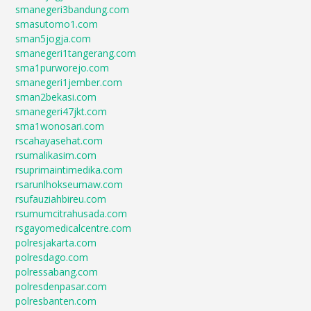
smanegeri3bandung.com
smasutomo1.com
sman5jogja.com
smanegeri1tangerang.com
sma1purworejo.com
smanegeri1jember.com
sman2bekasi.com
smanegeri47jkt.com
sma1wonosari.com
rscahayasehat.com
rsumalikasim.com
rsuprimaintimedika.com
rsarunlhokseumaw.com
rsufauziahbireu.com
rsumumcitrahusada.com
rsgayomedicalcentre.com
polresjakarta.com
polresdago.com
polressabang.com
polresdenpasar.com
polresbanten.com