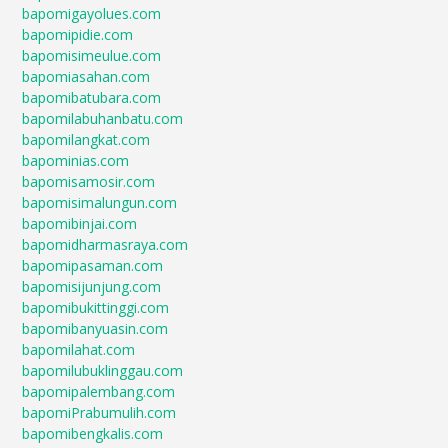
bapomigayolues.com
bapomipidie.com
bapomisimeulue.com
bapomiasahan.com
bapomibatubara.com
bapomilabuhanbatu.com
bapomilangkat.com
bapominias.com
bapomisamosir.com
bapomisimalungun.com
bapomibinjai.com
bapomidharmasraya.com
bapomipasaman.com
bapomisijunjung.com
bapomibukittinggi.com
bapomibanyuasin.com
bapomilahat.com
bapomilubuklinggau.com
bapomipalembang.com
bapomiPrabumulih.com
bapomibengkalis.com