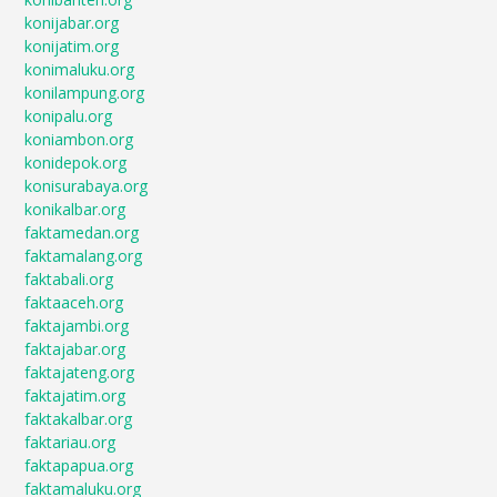
konijabar.org
konijatim.org
konimaluku.org
konilampung.org
konipalu.org
koniambon.org
konidepok.org
konisurabaya.org
konikalbar.org
faktamedan.org
faktamalang.org
faktabali.org
faktaaceh.org
faktajambi.org
faktajabar.org
faktajateng.org
faktajatim.org
faktakalbar.org
faktariau.org
faktapapua.org
faktamaluku.org