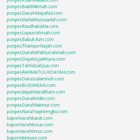
ponpesBaitilHikmah.com
ponpesDarulHidayahul.com
ponpesMafatihussaadah.com
ponpesRaudhatulAla.com
ponpesLiqaurrahmah.com
ponpesBabulUlum.com
ponpesThariqunNajah.com
ponpesDarulMifathurrahmah.com
ponpesDayahSyaikhuna.com
ponpesTahfidzulQua.com
ponpesRAHMATULHIDAYAH.com
ponpesDarussalamnuh.com
ponpesBUDiIHSAN.com
ponpesdayahdarulilham.com
ponpesDarulAmilin.com
ponpesDarulMakmur.com
ponpesNurulYaqintengku.com
bapomiacehbarat.com
bapomiacehbesar.com
bapomiacehtimur.com
bapomibireuen.com