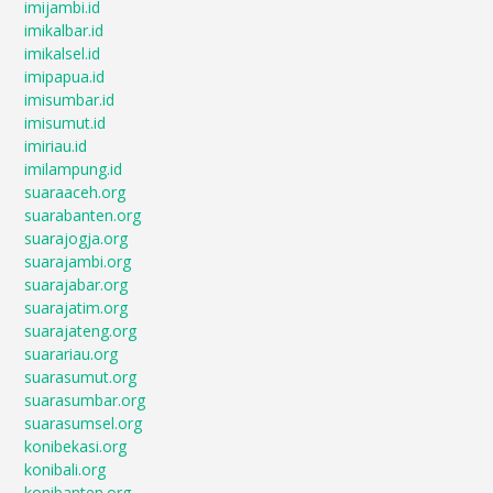
imijambi.id
imikalbar.id
imikalsel.id
imipapua.id
imisumbar.id
imisumut.id
imiriau.id
imilampung.id
suaraaceh.org
suarabanten.org
suarajogja.org
suarajambi.org
suarajabar.org
suarajatim.org
suarajateng.org
suarariau.org
suarasumut.org
suarasumbar.org
suarasumsel.org
konibekasi.org
konibali.org
konibanten.org