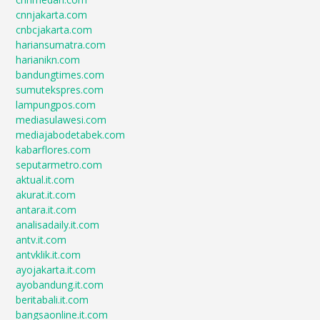
cnnjakarta.com
cnbcjakarta.com
hariansumatra.com
harianikn.com
bandungtimes.com
sumutekspres.com
lampungpos.com
mediasulawesi.com
mediajabodetabek.com
kabarflores.com
seputarmetro.com
aktual.it.com
akurat.it.com
antara.it.com
analisadaily.it.com
antv.it.com
antvklik.it.com
ayojakarta.it.com
ayobandung.it.com
beritabali.it.com
bangsaonline.it.com