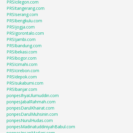
PRSIcilegon.com
PRSItangerang.com
PRSIserang.com
PRSIbengkulu.com
PRSIjogja.com
PRSIgorontalo.com
PRSIjambi.com
PRSIbandung.com
PRSIbekasi.com
PRSIbogor.com
PRSIcimahi.com
PRSIcirebon.com
PRSIdepok.com
PRSIsukabumi.com
PRSIbanjar.com
ponpesIhyaUlumuddin.com
ponpesJabalRahmah.com
ponpesDarulKhairat.com
ponpesDarulMuhsinin.com
ponpesNurulHudas.com
ponpesMadinatuddiniyahBabul.com
ponpesInsanMadani.com