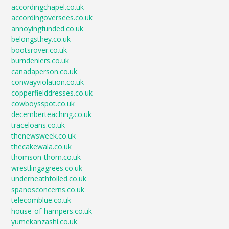
accordingchapel.co.uk
accordingoversees.co.uk
annoyingfunded.co.uk
belongsthey.co.uk
bootsrover.co.uk
burndeniers.co.uk
canadaperson.co.uk
conwayviolation.co.uk
copperfielddresses.co.uk
cowboysspot.co.uk
decemberteaching.co.uk
traceloans.co.uk
thenewsweek.co.uk
thecakewala.co.uk
thomson-thorn.co.uk
wrestlingagrees.co.uk
underneathfoiled.co.uk
spanosconcerns.co.uk
telecomblue.co.uk
house-of-hampers.co.uk
yumekanzashi.co.uk