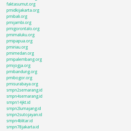
faktasumut.org
pmidkijakarta.org
pmibali.org
pmijambi.org
pmigorontalo.org
pmimaluku.org
pmipapua.org
pmiriau.org
pmimedan.org
pmipalembang.org
pmijogja.org
pmibandung.org
pmibogor.org
pmisurabaya.org
smpn2semarang.id
smpn4semarang.id
smpn14jkt.id
smpn2lumajang.id
smpn2sutojayan.id
smpn4blitar.id
smpn78jakarta.id