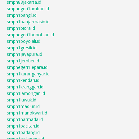
smpn88jakarta.id
smpnegeri1ambon.id
smpn1bangil.id
smpn1banjarmasin.id
smpn1biora.id
smpnegeri1bobotsari.id
smpn1boyolali.id
smpn1gresik.id
smpn1jayapura.id
smpn1jember.id
smpnegeri1jepara.id
smpn1karanganyar.id
smpn1kendari.id
smpn1kranggan.id
smpn1lamongan.id
smpn1luwuk.id
smpn1madiun.id
smpn1manokwari.id
smpn1narmada.id
smpn1pacitan.id
smpn1padang.id
smpn1pailangga.id