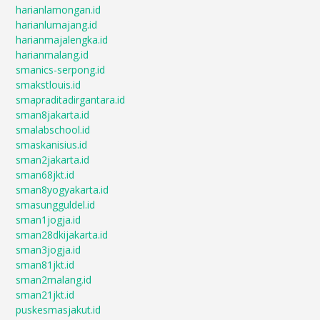
harianlamongan.id
harianlumajang.id
harianmajalengka.id
harianmalang.id
smanics-serpong.id
smakstlouis.id
smapraditadirgantara.id
sman8jakarta.id
smalabschool.id
smaskanisius.id
sman2jakarta.id
sman68jkt.id
sman8yogyakarta.id
smasungguldel.id
sman1jogja.id
sman28dkijakarta.id
sman3jogja.id
sman81jkt.id
sman2malang.id
sman21jkt.id
puskesmasjakut.id