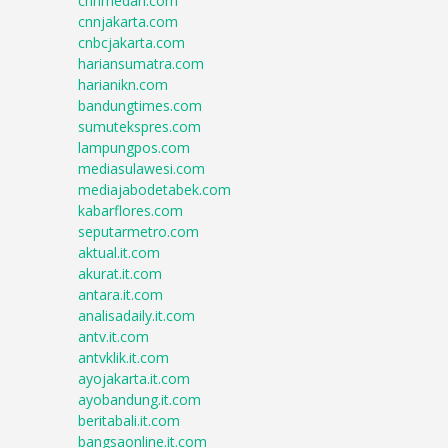
cnnmedan.com
cnnjakarta.com
cnbcjakarta.com
hariansumatra.com
harianikn.com
bandungtimes.com
sumutekspres.com
lampungpos.com
mediasulawesi.com
mediajabodetabek.com
kabarflores.com
seputarmetro.com
aktual.it.com
akurat.it.com
antara.it.com
analisadaily.it.com
antv.it.com
antvklik.it.com
ayojakarta.it.com
ayobandung.it.com
beritabali.it.com
bangsaonline.it.com