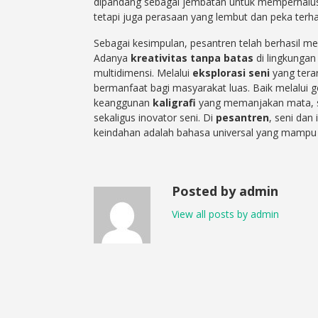
dipandang sebagai jembatan untuk memperhalus bu
tetapi juga perasaan yang lembut dan peka terh
Sebagai kesimpulan, pesantren telah berhasil
Adanya
kreativitas tanpa batas
di lingkungan
multidimensi. Melalui
eksplorasi seni
yang terar
bermanfaat bagi masyarakat luas. Baik melalui
keanggunan
kaligrafi
yang memanjakan mata, san
sekaligus inovator seni. Di
pesantren
, seni da
keindahan adalah bahasa universal yang mamp
Posted by admin
View all posts by admin