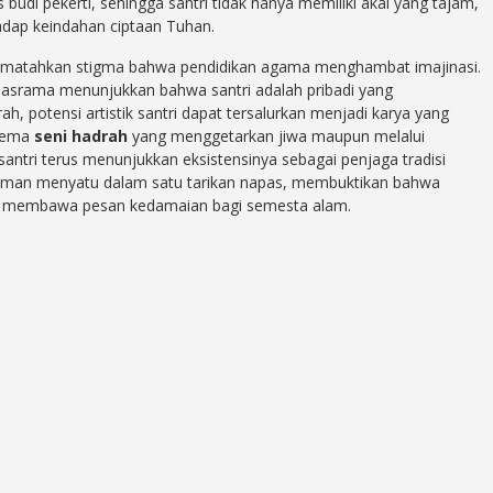
di pekerti, sehingga santri tidak hanya memiliki akal yang tajam,
adap keindahan ciptaan Tuhan.
 mematahkan stigma bahwa pendidikan agama menghambat imajinasi.
 asrama menunjukkan bahwa santri adalah pribadi yang
ah, potensi artistik santri dapat tersalurkan menjadi karya yang
 gema
seni hadrah
yang menggetarkan jiwa maupun melalui
tri terus menunjukkan eksistensinya sebagai penjaga tradisi
n iman menyatu dalam satu tarikan napas, membuktikan bahwa
u membawa pesan kedamaian bagi semesta alam.