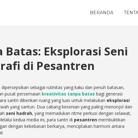
BERANDA
TENT
 Batas: Eksplorasi Seni
rafi di Pesantren
 dipersepsikan sebagai rutinitas yang kaku dan penuh batasan,
kan pusat persemaian
kreativitas tanpa batas
bagi generasi
 para santri diberikan ruang yang luas untuk melakukan
eksplorasi
kwah yang santun. Dua cabang kesenian yang paling menonjol dan
lah
seni hadrah
, yang memadukan ritme perkusi dengan selawat,
Melalui kedua media ini, para santri di
pesantren
membuktikan
ngan dengan kebebasan berkarya, menciptakan harmoni antara
l.