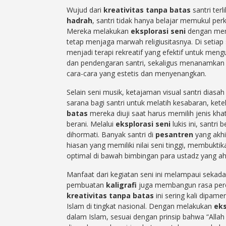
Wujud dari
kreativitas tanpa batas
santri ter
hadrah
, santri tidak hanya belajar memukul per
Mereka melakukan
eksplorasi seni
dengan menc
tetap menjaga marwah religiusitasnya. Di setiap
menjadi terapi rekreatif yang efektif untuk mengu
dan pendengaran santri, sekaligus menanamka
cara-cara yang estetis dan menyenangkan.
Selain seni musik, ketajaman visual santri diasah
sarana bagi santri untuk melatih kesabaran, ketel
batas
mereka diuji saat harus memilih jenis k
berani. Melalui
eksplorasi seni
lukis ini, santr
dihormati. Banyak santri di
pesantren
yang akhi
hiasan yang memiliki nilai seni tinggi, membuk
optimal di bawah bimbingan para ustadz yang ahl
Manfaat dari kegiatan seni ini melampaui sekadar
pembuatan
kaligrafi
juga membangun rasa perca
kreativitas tanpa batas
ini sering kali dipam
Islam di tingkat nasional. Dengan melakukan
eks
dalam Islam, sesuai dengan prinsip bahwa “Allah