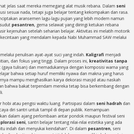
lihat jelas saat mereka memegang alat musik rebana. Dalam
seni
kusi sesuai nada, tetapi juga belajar tentang kekompakan dan rasa.
iptakan aransemen lagu-lagu pujian yang lebih modern namun
 sudut
pesantren
, gema selawat yang diiringi ketukan rebana
sir kejenuhan setelah seharian belajar. Aktivitas ini melatih motorik
n kecintaan yang mendalam kepada Nabi Muhammad SAW melalui
 melalui penulisan ayat-ayat suci yang indah.
Kaligrafi
menjadi
itian, dan fokus yang tinggi. Dalam proses ini,
kreativitas tanpa
hat (gaya tulisan) dan memadukannya dengan komposisi warna yang
i belajar bahwa setiap huruf memiliki nyawa dan makna yang harus
rnya mampu menghasilkan karya dekorasi masjid atau naskah
tikan bahwa bakat terpendam mereka tetap bisa berkembang dengan
i.
 hobi atau pengisi waktu luang. Partisipasi dalam
seni hadrah
dan
ya diri santri untuk tampil di depan publik. Kemampuan
erkan dalam ajang perlombaan antar pondok maupun festival seni
plorasi seni
, santri belajar tentang nilai-nilai estetika yang ada
 itu indah dan menyukai keindahan”. Di dalam
pesantren
, seni