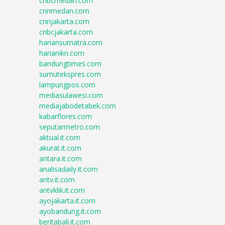
cnbcmedan.com
cnnmedan.com
cnnjakarta.com
cnbcjakarta.com
hariansumatra.com
harianikn.com
bandungtimes.com
sumutekspres.com
lampungpos.com
mediasulawesi.com
mediajabodetabek.com
kabarflores.com
seputarmetro.com
aktual.it.com
akurat.it.com
antara.it.com
analisadaily.it.com
antv.it.com
antvklik.it.com
ayojakarta.it.com
ayobandung.it.com
beritabali.it.com