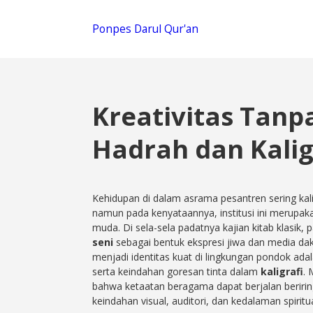
Ponpes Darul Qur'an
Kreativitas Tanpa
Hadrah dan Kalig
Kehidupan di dalam asrama pesantren sering kali
namun pada kenyataannya, institusi ini merupa
muda. Di sela-sela padatnya kajian kitab klasik,
seni
sebagai bentuk ekspresi jiwa dan media da
menjadi identitas kuat di lingkungan pondok ada
serta keindahan goresan tinta dalam
kaligrafi
. 
bahwa ketaatan beragama dapat berjalan beriri
keindahan visual, auditori, dan kedalaman spiritua