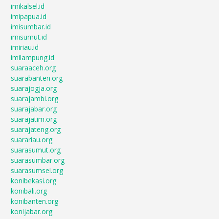
imikalsel.id
imipapua.id
imisumbar.id
imisumut.id
imiriau.id
imilampung.id
suaraaceh.org
suarabanten.org
suarajogja.org
suarajambi.org
suarajabar.org
suarajatim.org
suarajateng.org
suarariau.org
suarasumut.org
suarasumbar.org
suarasumsel.org
konibekasi.org
konibali.org
konibanten.org
konijabar.org