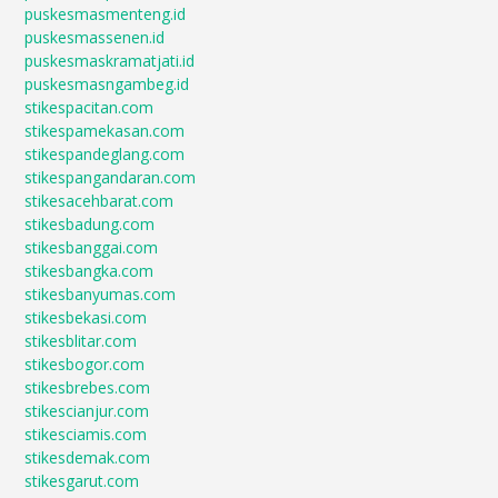
puskesmasmenteng.id
puskesmassenen.id
puskesmaskramatjati.id
puskesmasngambeg.id
stikespacitan.com
stikespamekasan.com
stikespandeglang.com
stikespangandaran.com
stikesacehbarat.com
stikesbadung.com
stikesbanggai.com
stikesbangka.com
stikesbanyumas.com
stikesbekasi.com
stikesblitar.com
stikesbogor.com
stikesbrebes.com
stikescianjur.com
stikesciamis.com
stikesdemak.com
stikesgarut.com