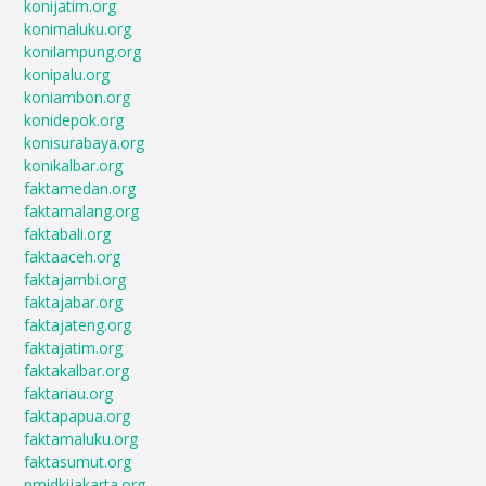
konijatim.org
konimaluku.org
konilampung.org
konipalu.org
koniambon.org
konidepok.org
konisurabaya.org
konikalbar.org
faktamedan.org
faktamalang.org
faktabali.org
faktaaceh.org
faktajambi.org
faktajabar.org
faktajateng.org
faktajatim.org
faktakalbar.org
faktariau.org
faktapapua.org
faktamaluku.org
faktasumut.org
pmidkijakarta.org