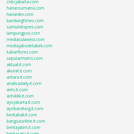
cnbcjakarta.com
hariansumatra.com
harianikn.com
bandungtimes.com
sumutekspres.com
lampungpos.com
mediasulawesi.com
mediajabodetabek.com
kabarflores.com
seputarmetro.com
aktual.it.com
akurat.it.com
antara.it.com
analisadaily.it.com
antv.it.com
antvklik.it.com
ayojakarta.it.com
ayobandung.it.com
beritabali.it.com
bangsaonline.it.com
beritajatim.it.com
beritasatu.it.com