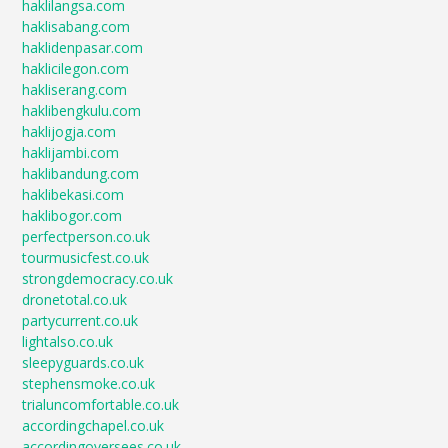
haklilangsa.com
haklisabang.com
haklidenpasar.com
haklicilegon.com
hakliserang.com
haklibengkulu.com
haklijogja.com
haklijambi.com
haklibandung.com
haklibekasi.com
haklibogor.com
perfectperson.co.uk
tourmusicfest.co.uk
strongdemocracy.co.uk
dronetotal.co.uk
partycurrent.co.uk
lightalso.co.uk
sleepyguards.co.uk
stephensmoke.co.uk
trialuncomfortable.co.uk
accordingchapel.co.uk
accordingoversees.co.uk