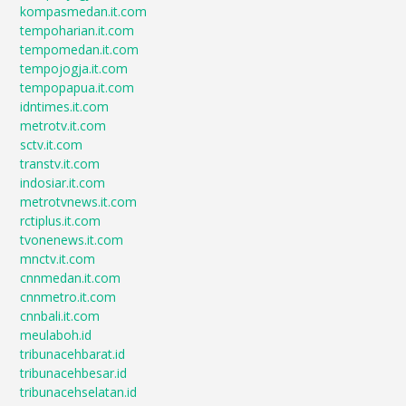
kompasmedan.it.com
tempoharian.it.com
tempomedan.it.com
tempojogja.it.com
tempopapua.it.com
idntimes.it.com
metrotv.it.com
sctv.it.com
transtv.it.com
indosiar.it.com
metrotvnews.it.com
rctiplus.it.com
tvonenews.it.com
mnctv.it.com
cnnmedan.it.com
cnnmetro.it.com
cnnbali.it.com
meulaboh.id
tribunacehbarat.id
tribunacehbesar.id
tribunacehselatan.id