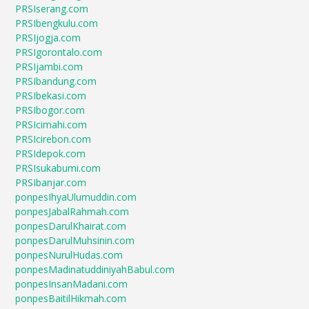
PRSIserang.com
PRSIbengkulu.com
PRSIjogja.com
PRSIgorontalo.com
PRSIjambi.com
PRSIbandung.com
PRSIbekasi.com
PRSIbogor.com
PRSIcimahi.com
PRSIcirebon.com
PRSIdepok.com
PRSIsukabumi.com
PRSIbanjar.com
ponpesIhyaUlumuddin.com
ponpesJabalRahmah.com
ponpesDarulKhairat.com
ponpesDarulMuhsinin.com
ponpesNurulHudas.com
ponpesMadinatuddiniyahBabul.com
ponpesInsanMadani.com
ponpesBaitilHikmah.com