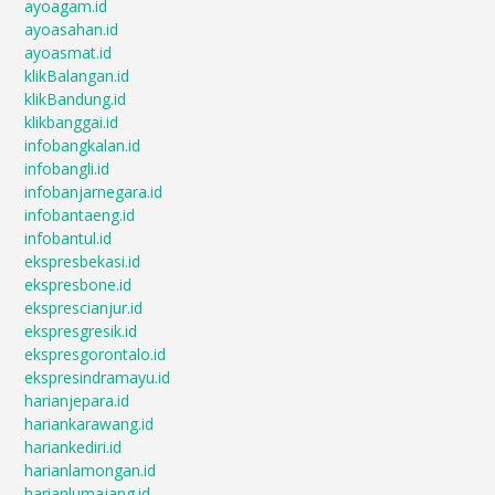
ayoagam.id
ayoasahan.id
ayoasmat.id
klikBalangan.id
klikBandung.id
klikbanggai.id
infobangkalan.id
infobangli.id
infobanjarnegara.id
infobantaeng.id
infobantul.id
ekspresbekasi.id
ekspresbone.id
eksprescianjur.id
ekspresgresik.id
ekspresgorontalo.id
ekspresindramayu.id
harianjepara.id
hariankarawang.id
hariankediri.id
harianlamongan.id
harianlumajang.id