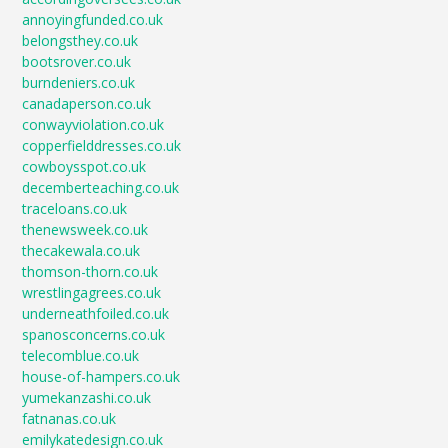
annoyingfunded.co.uk
belongsthey.co.uk
bootsrover.co.uk
burndeniers.co.uk
canadaperson.co.uk
conwayviolation.co.uk
copperfielddresses.co.uk
cowboysspot.co.uk
decemberteaching.co.uk
traceloans.co.uk
thenewsweek.co.uk
thecakewala.co.uk
thomson-thorn.co.uk
wrestlingagrees.co.uk
underneathfoiled.co.uk
spanosconcerns.co.uk
telecomblue.co.uk
house-of-hampers.co.uk
yumekanzashi.co.uk
fatnanas.co.uk
emilykatedesign.co.uk