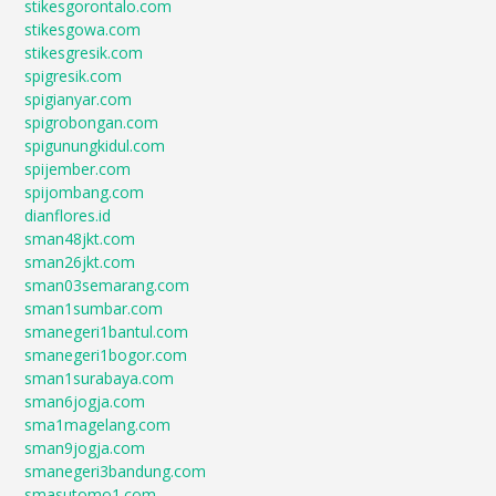
stikesgorontalo.com
stikesgowa.com
stikesgresik.com
spigresik.com
spigianyar.com
spigrobongan.com
spigunungkidul.com
spijember.com
spijombang.com
dianflores.id
sman48jkt.com
sman26jkt.com
sman03semarang.com
sman1sumbar.com
smanegeri1bantul.com
smanegeri1bogor.com
sman1surabaya.com
sman6jogja.com
sma1magelang.com
sman9jogja.com
smanegeri3bandung.com
smasutomo1.com