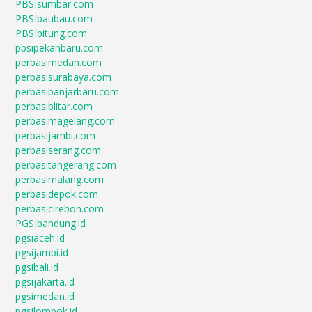
PBSIsumbar.com
PBSIbaubau.com
PBSIbitung.com
pbsipekanbaru.com
perbasimedan.com
perbasisurabaya.com
perbasibanjarbaru.com
perbasiblitar.com
perbasimagelang.com
perbasijambi.com
perbasiserang.com
perbasitangerang.com
perbasimalang.com
perbasidepok.com
perbasicirebon.com
PGSIbandung.id
pgsiaceh.id
pgsijambi.id
pgsibali.id
pgsijakarta.id
pgsimedan.id
pgsilombok.id