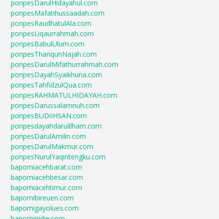
ponpesDarulHidayahul.com
ponpesMafatihussaadah.com
ponpesRaudhatulAla.com
ponpesLiqaurrahmah.com
ponpesBabulUlum.com
ponpesThariqunNajah.com
ponpesDarulMifathurrahmah.com
ponpesDayahSyaikhuna.com
ponpesTahfidzulQua.com
ponpesRAHMATULHIDAYAH.com
ponpesDarussalamnuh.com
ponpesBUDiIHSAN.com
ponpesdayahdarulilham.com
ponpesDarulAmilin.com
ponpesDarulMakmur.com
ponpesNurulYaqintengku.com
bapomiacehbarat.com
bapomiacehbesar.com
bapomiacehtimur.com
bapomibireuen.com
bapomigayolues.com
bapomipidie.com