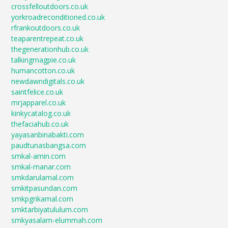
crossfelloutdoors.co.uk
yorkroadreconditioned.co.uk
rfrankoutdoors.co.uk
teaparentrepeat.co.uk
thegenerationhub.co.uk
talkingmagpie.co.uk
humancotton.co.uk
newdawndigitals.co.uk
saintfelice.co.uk
mrjapparel.co.uk
kinkycatalog.co.uk
thefaciahub.co.uk
yayasanbinabakti.com
paudtunasbangsa.com
smkal-amin.com
smkal-manar.com
smkdarulamal.com
smkitpasundan.com
smkpgrikamal.com
smktarbiyatululum.com
smkyasalam-elummah.com