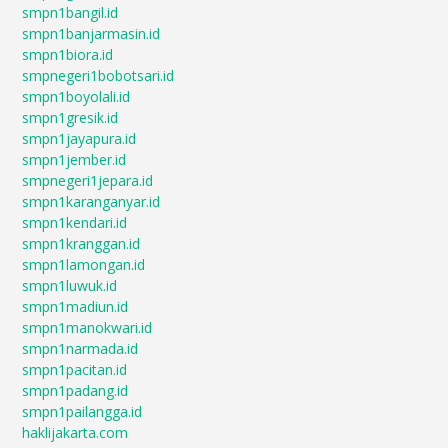
smpn1bangil.id
smpn1banjarmasin.id
smpn1biora.id
smpnegeri1bobotsari.id
smpn1boyolali.id
smpn1gresik.id
smpn1jayapura.id
smpn1jember.id
smpnegeri1jepara.id
smpn1karanganyar.id
smpn1kendari.id
smpn1kranggan.id
smpn1lamongan.id
smpn1luwuk.id
smpn1madiun.id
smpn1manokwari.id
smpn1narmada.id
smpn1pacitan.id
smpn1padang.id
smpn1pailangga.id
haklijakarta.com