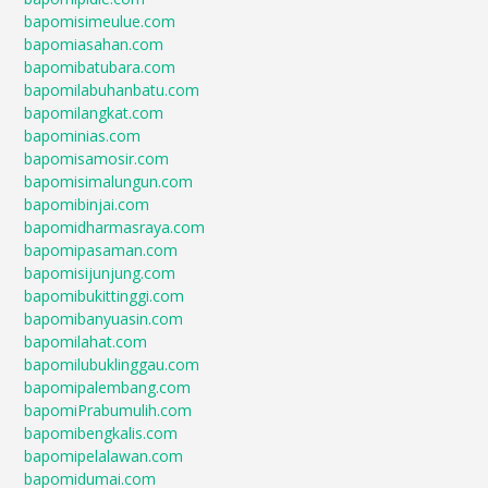
bapomisimeulue.com
bapomiasahan.com
bapomibatubara.com
bapomilabuhanbatu.com
bapomilangkat.com
bapominias.com
bapomisamosir.com
bapomisimalungun.com
bapomibinjai.com
bapomidharmasraya.com
bapomipasaman.com
bapomisijunjung.com
bapomibukittinggi.com
bapomibanyuasin.com
bapomilahat.com
bapomilubuklinggau.com
bapomipalembang.com
bapomiPrabumulih.com
bapomibengkalis.com
bapomipelalawan.com
bapomidumai.com