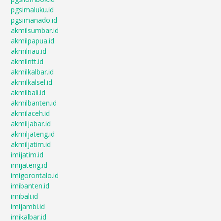
pgsimaluku.id
pgsimanado.id
akmilsumbar.id
akmilpapua.id
akmilriau.id
akmilntt.id
akmilkalbar.id
akmilkalsel.id
akmilbali.id
akmilbanten.id
akmilaceh.id
akmiljabar.id
akmiljateng.id
akmiljatim.id
imijatim.id
imijateng.id
imigorontalo.id
imibanten.id
imibali.id
imijambi.id
imikalbar.id