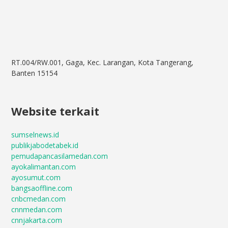
RT.004/RW.001, Gaga, Kec. Larangan, Kota Tangerang,
Banten 15154
Website terkait
sumselnews.id
publikjabodetabek.id
pemudapancasilamedan.com
ayokalimantan.com
ayosumut.com
bangsaoffline.com
cnbcmedan.com
cnnmedan.com
cnnjakarta.com