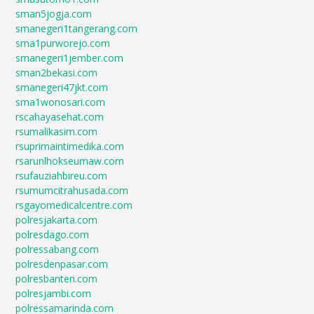
sman5jogja.com
smanegeri1tangerang.com
sma1purworejo.com
smanegeri1jember.com
sman2bekasi.com
smanegeri47jkt.com
sma1wonosari.com
rscahayasehat.com
rsumalikasim.com
rsuprimaintimedika.com
rsarunlhokseumaw.com
rsufauziahbireu.com
rsumumcitrahusada.com
rsgayomedicalcentre.com
polresjakarta.com
polresdago.com
polressabang.com
polresdenpasar.com
polresbanten.com
polresjambi.com
polressamarinda.com