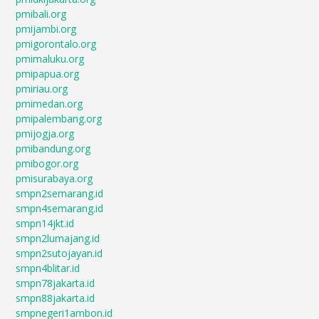
pmibali.org
pmijambi.org
pmigorontalo.org
pmimaluku.org
pmipapua.org
pmiriau.org
pmimedan.org
pmipalembang.org
pmijogja.org
pmibandung.org
pmibogor.org
pmisurabaya.org
smpn2semarang.id
smpn4semarang.id
smpn14jkt.id
smpn2lumajang.id
smpn2sutojayan.id
smpn4blitar.id
smpn78jakarta.id
smpn88jakarta.id
smpnegeri1ambon.id