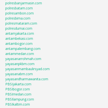
polresbanjarmasin.com
polresbatam.com
polresambon.com
polresbima.com
polresmataram.com
polresdumai.com
antamjakarta.com
antambekasi.com
antambogor.com
antampalembang.com
antammedan.com
yayasanarrohmah.com
yayasanpkbm.com
yayasanmambaulirsyad.com
yayasanabm.com
yayasandharmawanita.com
PBSIjakarta.com
PBSIbogor.com
PBSImedan.com
PBSIlampung.com
PBSIkaltim.com