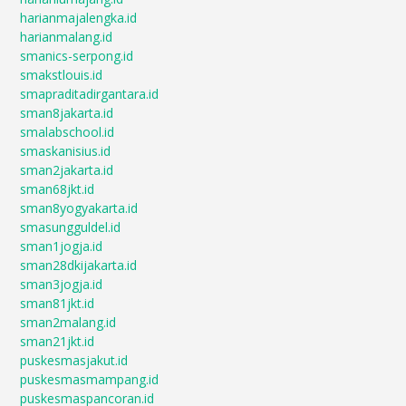
harianmajalengka.id
harianmalang.id
smanics-serpong.id
smakstlouis.id
smapraditadirgantara.id
sman8jakarta.id
smalabschool.id
smaskanisius.id
sman2jakarta.id
sman68jkt.id
sman8yogyakarta.id
smasungguldel.id
sman1jogja.id
sman28dkijakarta.id
sman3jogja.id
sman81jkt.id
sman2malang.id
sman21jkt.id
puskesmasjakut.id
puskesmasmampang.id
puskesmaspancoran.id