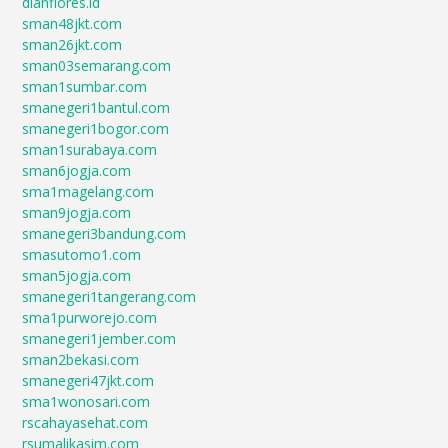
dianflores.id
sman48jkt.com
sman26jkt.com
sman03semarang.com
sman1sumbar.com
smanegeri1bantul.com
smanegeri1bogor.com
sman1surabaya.com
sman6jogja.com
sma1magelang.com
sman9jogja.com
smanegeri3bandung.com
smasutomo1.com
sman5jogja.com
smanegeri1tangerang.com
sma1purworejo.com
smanegeri1jember.com
sman2bekasi.com
smanegeri47jkt.com
sma1wonosari.com
rscahayasehat.com
rsumalikasim.com