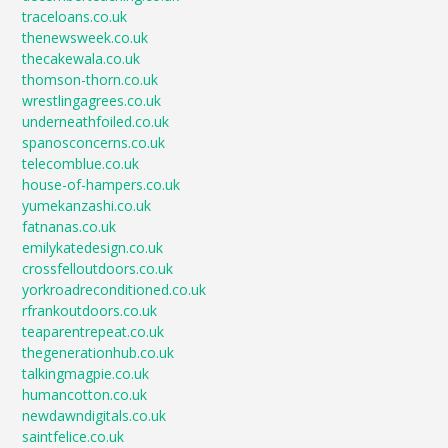
traceloans.co.uk
thenewsweek.co.uk
thecakewala.co.uk
thomson-thorn.co.uk
wrestlingagrees.co.uk
underneathfoiled.co.uk
spanosconcerns.co.uk
telecomblue.co.uk
house-of-hampers.co.uk
yumekanzashi.co.uk
fatnanas.co.uk
emilykatedesign.co.uk
crossfelloutdoors.co.uk
yorkroadreconditioned.co.uk
rfrankoutdoors.co.uk
teaparentrepeat.co.uk
thegenerationhub.co.uk
talkingmagpie.co.uk
humancotton.co.uk
newdawndigitals.co.uk
saintfelice.co.uk