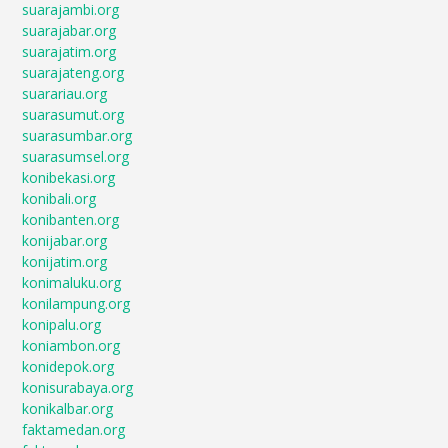
suarajambi.org
suarajabar.org
suarajatim.org
suarajateng.org
suarariau.org
suarasumut.org
suarasumbar.org
suarasumsel.org
konibekasi.org
konibali.org
konibanten.org
konijabar.org
konijatim.org
konimaluku.org
konilampung.org
konipalu.org
koniambon.org
konidepok.org
konisurabaya.org
konikalbar.org
faktamedan.org