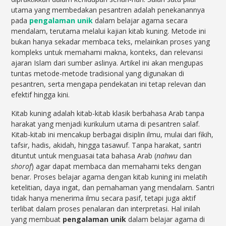
utama yang membedakan pesantren adalah penekanannya
pada
pengalaman unik
dalam belajar agama secara
mendalam, terutama melalui kajian kitab kuning. Metode ini
bukan hanya sekadar membaca teks, melainkan proses yang
kompleks untuk memahami makna, konteks, dan relevansi
ajaran Islam dari sumber aslinya. Artikel ini akan mengupas
tuntas metode-metode tradisional yang digunakan di
pesantren, serta mengapa pendekatan ini tetap relevan dan
efektif hingga kini.
Kitab kuning adalah kitab-kitab klasik berbahasa Arab tanpa
harakat yang menjadi kurikulum utama di pesantren salaf.
Kitab-kitab ini mencakup berbagai disiplin ilmu, mulai dari fikih,
tafsir, hadis, akidah, hingga tasawuf. Tanpa harakat, santri
dituntut untuk menguasai tata bahasa Arab (
nahwu
dan
shorof
) agar dapat membaca dan memahami teks dengan
benar. Proses belajar agama dengan kitab kuning ini melatih
ketelitian, daya ingat, dan pemahaman yang mendalam. Santri
tidak hanya menerima ilmu secara pasif, tetapi juga aktif
terlibat dalam proses penalaran dan interpretasi. Hal inilah
yang membuat
pengalaman unik
dalam belajar agama di