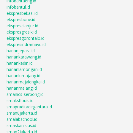
infobantaeng.id
infobantul.id
ekspresbekasi.id
ekspresbone.id
eksprescianjur.id
ekspresgresik.id
ekspresgorontalo.id
ekspresindramayu.id
harianjepara.id
hariankarawang.id
hariankediri.id
harianlamongan.id
harianlumajang.id
harianmajalengka.id
harianmalang.id
smanics-serpong.id
smakstlouis.id
smapraditadirgantara.id
sman8jakarta.id
smalabschool.id
smaskanisius.id
sman2jakarta.id