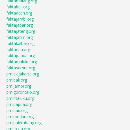
faktamalang.org
faktabali.org
faktaaceh.org
faktajambi.org
faktajabar.org
faktajateng.org
faktajatim.org
faktakalbar.org
faktariau.org
faktapapua.org
faktamaluku.org
faktasumut.org
pmidkijakarta.org
pmibali.org
pmijambi.org
pmigorontalo.org
pmimaluku.org
pmipapua.org
pmiriau.org
pmimedan.org
pmipalembang.org
pmijogja.org