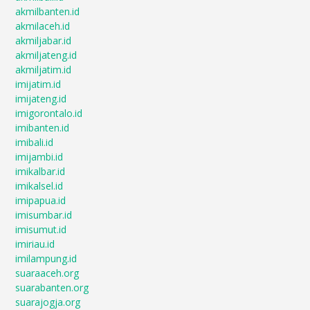
akmilbanten.id
akmilaceh.id
akmiljabar.id
akmiljateng.id
akmiljatim.id
imijatim.id
imijateng.id
imigorontalo.id
imibanten.id
imibali.id
imijambi.id
imikalbar.id
imikalsel.id
imipapua.id
imisumbar.id
imisumut.id
imiriau.id
imilampung.id
suaraaceh.org
suarabanten.org
suarajogja.org