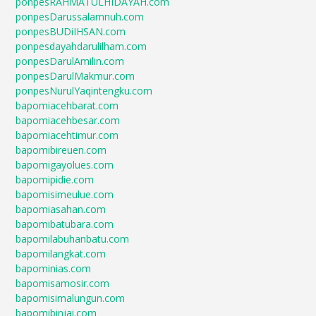
ponpesRAHMATULHIDAYAH.com
ponpesDarussalamnuh.com
ponpesBUDiIHSAN.com
ponpesdayahdarulilham.com
ponpesDarulAmilin.com
ponpesDarulMakmur.com
ponpesNurulYaqintengku.com
bapomiacehbarat.com
bapomiacehbesar.com
bapomiacehtimur.com
bapomibireuen.com
bapomigayolues.com
bapomipidie.com
bapomisimeulue.com
bapomiasahan.com
bapomibatubara.com
bapomilabuhanbatu.com
bapomilangkat.com
bapominias.com
bapomisamosir.com
bapomisimalungun.com
bapomibinjai.com