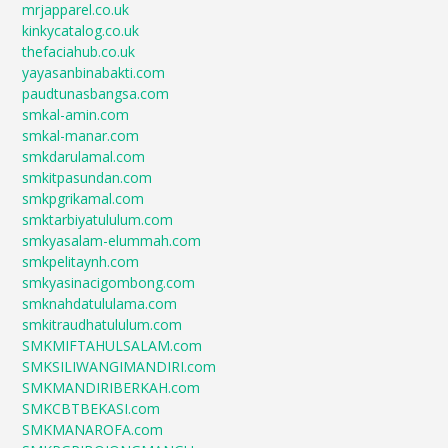
mrjapparel.co.uk
kinkycatalog.co.uk
thefaciahub.co.uk
yayasanbinabakti.com
paudtunasbangsa.com
smkal-amin.com
smkal-manar.com
smkdarulamal.com
smkitpasundan.com
smkpgrikamal.com
smktarbiyatululum.com
smkyasalam-elummah.com
smkpelitaynh.com
smkyasinacigombong.com
smknahdatululama.com
smkitraudhatululum.com
SMKMIFTAHULSALAM.com
SMKSILIWANGIMANDIRI.com
SMKMANDIRIBERKAH.com
SMKCBTBEKASI.com
SMKMANAROFA.com