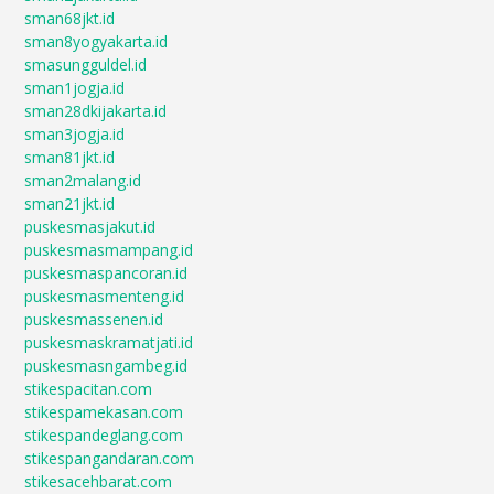
sman68jkt.id
sman8yogyakarta.id
smasungguldel.id
sman1jogja.id
sman28dkijakarta.id
sman3jogja.id
sman81jkt.id
sman2malang.id
sman21jkt.id
puskesmasjakut.id
puskesmasmampang.id
puskesmaspancoran.id
puskesmasmenteng.id
puskesmassenen.id
puskesmaskramatjati.id
puskesmasngambeg.id
stikespacitan.com
stikespamekasan.com
stikespandeglang.com
stikespangandaran.com
stikesacehbarat.com