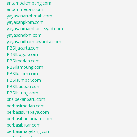
antampalembang.com
antammedan.com
yayasanarrohmah.com
yayasanpkbm.com
yayasanmambaulirsyad.com
yayasanabm.com
yayasandharmawanita.com
PBSIjakarta.com
PBSIbogor.com
PBSImedan.com
PBSIlampung.com
PBSIkaltim.com
PBSIsumbar.com
PBSIbaubau.com
PBSIbitung.com
pbsipekanbaru.com
perbasimedan.com
perbasisurabaya.com
perbasibanjarbaru.com
perbasiblitar.com
perbasimagelang.com