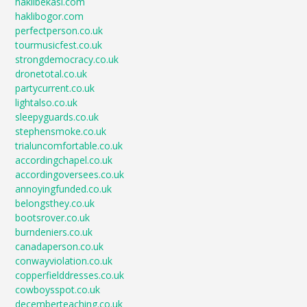
haklibekasi.com
haklibogor.com
perfectperson.co.uk
tourmusicfest.co.uk
strongdemocracy.co.uk
dronetotal.co.uk
partycurrent.co.uk
lightalso.co.uk
sleepyguards.co.uk
stephensmoke.co.uk
trialuncomfortable.co.uk
accordingchapel.co.uk
accordingoversees.co.uk
annoyingfunded.co.uk
belongsthey.co.uk
bootsrover.co.uk
burndeniers.co.uk
canadaperson.co.uk
conwayviolation.co.uk
copperfielddresses.co.uk
cowboysspot.co.uk
decemberteaching.co.uk