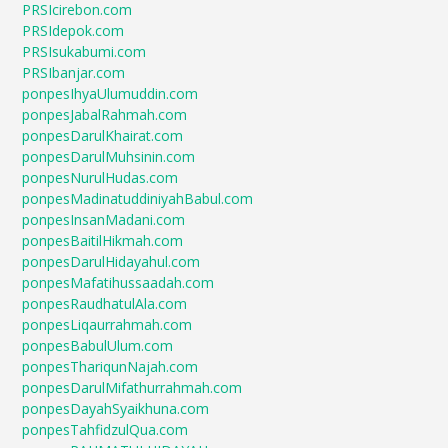
PRSIcirebon.com
PRSIdepok.com
PRSIsukabumi.com
PRSIbanjar.com
ponpesIhyaUlumuddin.com
ponpesJabalRahmah.com
ponpesDarulKhairat.com
ponpesDarulMuhsinin.com
ponpesNurulHudas.com
ponpesMadinatuddiniyahBabul.com
ponpesInsanMadani.com
ponpesBaitilHikmah.com
ponpesDarulHidayahul.com
ponpesMafatihussaadah.com
ponpesRaudhatulAla.com
ponpesLiqaurrahmah.com
ponpesBabulUlum.com
ponpesThariqunNajah.com
ponpesDarulMifathurrahmah.com
ponpesDayahSyaikhuna.com
ponpesTahfidzulQua.com