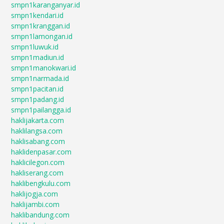
smpn1karanganyar.id
smpn1kendari.id
smpn1kranggan.id
smpn1lamongan.id
smpn1luwuk.id
smpn1madiun.id
smpn1manokwari.id
smpn1narmada.id
smpn1pacitan.id
smpn1padang.id
smpn1pailangga.id
haklijakarta.com
haklilangsa.com
haklisabang.com
haklidenpasar.com
haklicilegon.com
hakliserang.com
haklibengkulu.com
haklijogja.com
haklijambi.com
haklibandung.com