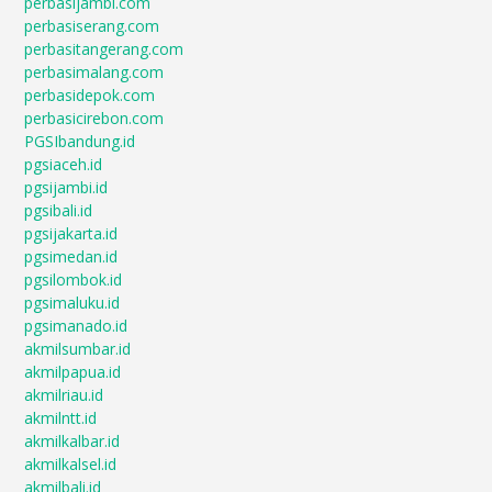
perbasijambi.com
perbasiserang.com
perbasitangerang.com
perbasimalang.com
perbasidepok.com
perbasicirebon.com
PGSIbandung.id
pgsiaceh.id
pgsijambi.id
pgsibali.id
pgsijakarta.id
pgsimedan.id
pgsilombok.id
pgsimaluku.id
pgsimanado.id
akmilsumbar.id
akmilpapua.id
akmilriau.id
akmilntt.id
akmilkalbar.id
akmilkalsel.id
akmilbali.id