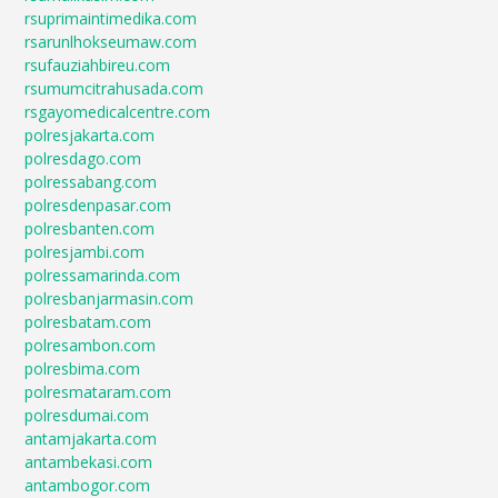
rsuprimaintimedika.com
rsarunlhokseumaw.com
rsufauziahbireu.com
rsumumcitrahusada.com
rsgayomedicalcentre.com
polresjakarta.com
polresdago.com
polressabang.com
polresdenpasar.com
polresbanten.com
polresjambi.com
polressamarinda.com
polresbanjarmasin.com
polresbatam.com
polresambon.com
polresbima.com
polresmataram.com
polresdumai.com
antamjakarta.com
antambekasi.com
antambogor.com