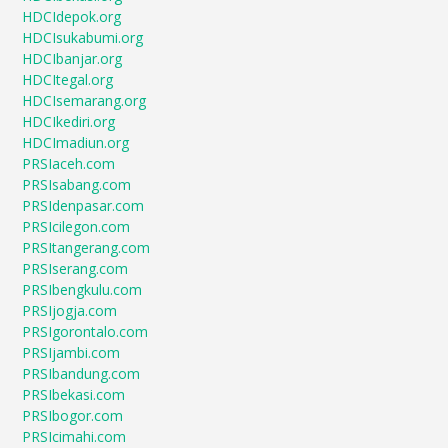
HDCIdepok.org
HDCIsukabumi.org
HDCIbanjar.org
HDCItegal.org
HDCIsemarang.org
HDCIkediri.org
HDCImadiun.org
PRSIaceh.com
PRSIsabang.com
PRSIdenpasar.com
PRSIcilegon.com
PRSItangerang.com
PRSIserang.com
PRSIbengkulu.com
PRSIjogja.com
PRSIgorontalo.com
PRSIjambi.com
PRSIbandung.com
PRSIbekasi.com
PRSIbogor.com
PRSIcimahi.com