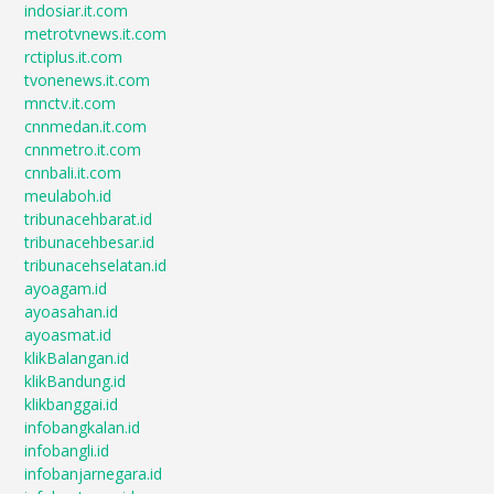
indosiar.it.com
metrotvnews.it.com
rctiplus.it.com
tvonenews.it.com
mnctv.it.com
cnnmedan.it.com
cnnmetro.it.com
cnnbali.it.com
meulaboh.id
tribunacehbarat.id
tribunacehbesar.id
tribunacehselatan.id
ayoagam.id
ayoasahan.id
ayoasmat.id
klikBalangan.id
klikBandung.id
klikbanggai.id
infobangkalan.id
infobangli.id
infobanjarnegara.id