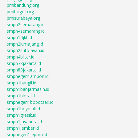
pmibandung.org
pmibogor.org
pmisurabaya.org
smpn2semarang.id
smpn4semarang.id
smpn14jkt.id
smpn2lumajang.id
smpn2sutojayan.id
smpn4blitar.id
smpn78jakarta.id
smpn88jakarta.id
smpnegeri1ambon.id
smpn1bangil.id
smpn1banjarmasin.id
smpn1biora.id
smpnegeri1bobotsari.id
smpn1boyolali.id
smpn1gresik.id
smpn1jayapura.id
smpn1jember.id
smpnegeri1jepara.id