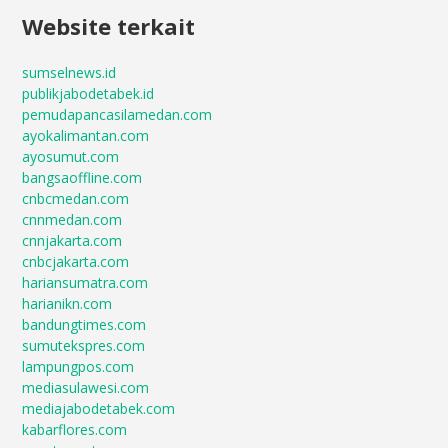
Website terkait
sumselnews.id
publikjabodetabek.id
pemudapancasilamedan.com
ayokalimantan.com
ayosumut.com
bangsaoffline.com
cnbcmedan.com
cnnmedan.com
cnnjakarta.com
cnbcjakarta.com
hariansumatra.com
harianikn.com
bandungtimes.com
sumutekspres.com
lampungpos.com
mediasulawesi.com
mediajabodetabek.com
kabarflores.com