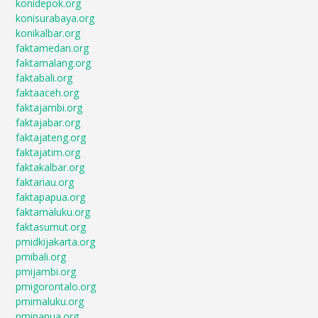
konidepok.org
konisurabaya.org
konikalbar.org
faktamedan.org
faktamalang.org
faktabali.org
faktaaceh.org
faktajambi.org
faktajabar.org
faktajateng.org
faktajatim.org
faktakalbar.org
faktariau.org
faktapapua.org
faktamaluku.org
faktasumut.org
pmidkijakarta.org
pmibali.org
pmijambi.org
pmigorontalo.org
pmimaluku.org
pmipapua.org