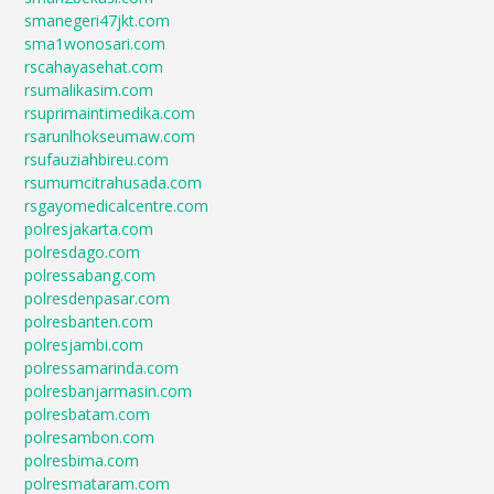
smanegeri47jkt.com
sma1wonosari.com
rscahayasehat.com
rsumalikasim.com
rsuprimaintimedika.com
rsarunlhokseumaw.com
rsufauziahbireu.com
rsumumcitrahusada.com
rsgayomedicalcentre.com
polresjakarta.com
polresdago.com
polressabang.com
polresdenpasar.com
polresbanten.com
polresjambi.com
polressamarinda.com
polresbanjarmasin.com
polresbatam.com
polresambon.com
polresbima.com
polresmataram.com