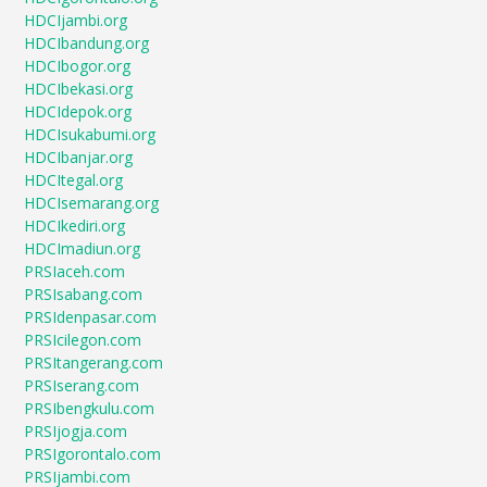
HDCIjambi.org
HDCIbandung.org
HDCIbogor.org
HDCIbekasi.org
HDCIdepok.org
HDCIsukabumi.org
HDCIbanjar.org
HDCItegal.org
HDCIsemarang.org
HDCIkediri.org
HDCImadiun.org
PRSIaceh.com
PRSIsabang.com
PRSIdenpasar.com
PRSIcilegon.com
PRSItangerang.com
PRSIserang.com
PRSIbengkulu.com
PRSIjogja.com
PRSIgorontalo.com
PRSIjambi.com