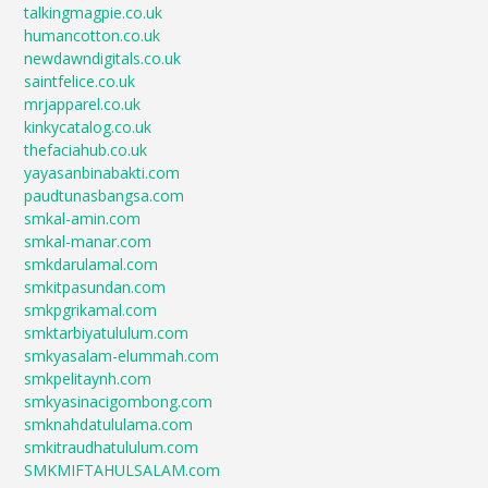
talkingmagpie.co.uk
humancotton.co.uk
newdawndigitals.co.uk
saintfelice.co.uk
mrjapparel.co.uk
kinkycatalog.co.uk
thefaciahub.co.uk
yayasanbinabakti.com
paudtunasbangsa.com
smkal-amin.com
smkal-manar.com
smkdarulamal.com
smkitpasundan.com
smkpgrikamal.com
smktarbiyatululum.com
smkyasalam-elummah.com
smkpelitaynh.com
smkyasinacigombong.com
smknahdatululama.com
smkitraudhatululum.com
SMKMIFTAHULSALAM.com