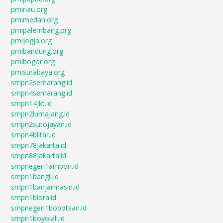
pmiriau.org
pmimedan.org
pmipalembang.org
pmijogja.org
pmibandung.org
pmibogor.org
pmisurabaya.org
smpn2semarang.id
smpn4semarang.id
smpn14jkt.id
smpn2lumajang.id
smpn2sutojayan.id
smpn4blitar.id
smpn78jakarta.id
smpn88jakarta.id
smpnegeri1ambon.id
smpn1bangil.id
smpn1banjarmasin.id
smpn1biora.id
smpnegeri1bobotsari.id
smpn1boyolali.id