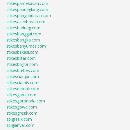
stikespamekasan.com
stikespandeglang.com
stikespangandaran.com
stikesacehbarat.com
stikesbadung.com
stikesbanggai.com
stikesbangka.com
stikesbanyumas.com
stikesbekasi.com
stikesblitar.com
stikesbogor.com
stikesbrebes.com
stikescianjur.com
stikesciamis.com
stikesdemak.com
stikesgarut.com
stikesgorontalo.com
stikesgowa.com
stikesgresik.com
spigresik.com
spigianyar.com