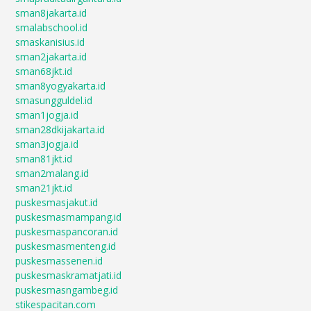
sman8jakarta.id
smalabschool.id
smaskanisius.id
sman2jakarta.id
sman68jkt.id
sman8yogyakarta.id
smasungguldel.id
sman1jogja.id
sman28dkijakarta.id
sman3jogja.id
sman81jkt.id
sman2malang.id
sman21jkt.id
puskesmasjakut.id
puskesmasmampang.id
puskesmaspancoran.id
puskesmasmenteng.id
puskesmassenen.id
puskesmaskramatjati.id
puskesmasngambeg.id
stikespacitan.com