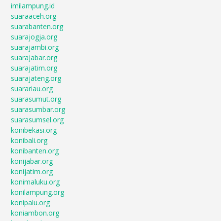
imilampung.id
suaraaceh.org
suarabanten.org
suarajogja.org
suarajambi.org
suarajabar.org
suarajatim.org
suarajateng.org
suarariau.org
suarasumut.org
suarasumbar.org
suarasumsel.org
konibekasi.org
konibali.org
konibanten.org
konijabar.org
konijatim.org
konimaluku.org
konilampung.org
konipalu.org
koniambon.org