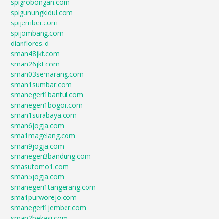
spigrobongan.com
spigunungkidul.com
spijember.com
spijombang.com
dianflores.id
sman48jkt.com
sman26jkt.com
sman03semarang.com
sman1sumbar.com
smanegeri1bantul.com
smanegeri1bogor.com
sman1surabaya.com
sman6jogja.com
sma1magelang.com
sman9jogja.com
smanegeri3bandung.com
smasutomo1.com
sman5jogja.com
smanegeri1tangerang.com
sma1purworejo.com
smanegeri1jember.com
sman2bekasi.com