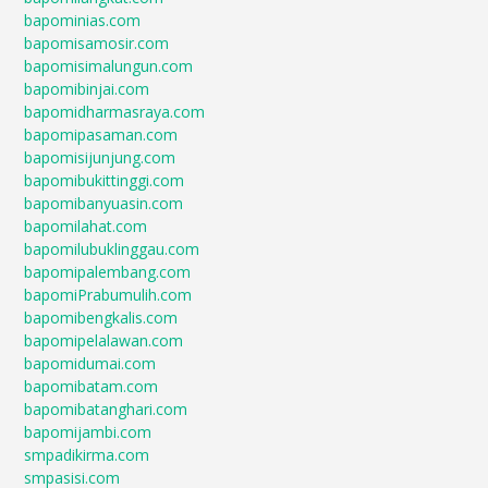
bapominias.com
bapomisamosir.com
bapomisimalungun.com
bapomibinjai.com
bapomidharmasraya.com
bapomipasaman.com
bapomisijunjung.com
bapomibukittinggi.com
bapomibanyuasin.com
bapomilahat.com
bapomilubuklinggau.com
bapomipalembang.com
bapomiPrabumulih.com
bapomibengkalis.com
bapomipelalawan.com
bapomidumai.com
bapomibatam.com
bapomibatanghari.com
bapomijambi.com
smpadikirma.com
smpasisi.com