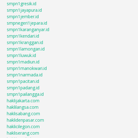
smpn1gresik.id
smpn1jayapura.id
smpn1jember.id
smpnegeri1jepara.id
smpn1karanganyar.id
smpn1kendari.id
smpn1kranggan.id
smpn1lamongan.id
smpn1luwuk.id
smpn1madiun.id
smpn1manokwari.id
smpn1narmada.id
smpn1pacitan.id
smpn1padang.id
smpn1pailangga.id
haklijakarta.com
haklilangsa.com
haklisabang.com
haklidenpasar.com
haklicilegon.com
hakliserang.com