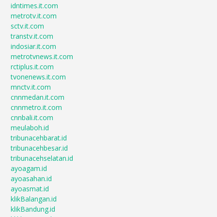
idntimes.it.com
metrotv.it.com
sctv.it.com
transtv.it.com
indosiar.it.com
metrotvnews.it.com
rctiplus.it.com
tvonenews.it.com
mnctv.it.com
cnnmedan.it.com
cnnmetro.it.com
cnnbali.it.com
meulaboh.id
tribunacehbarat.id
tribunacehbesar.id
tribunacehselatan.id
ayoagam.id
ayoasahan.id
ayoasmat.id
klikBalangan.id
klikBandung.id