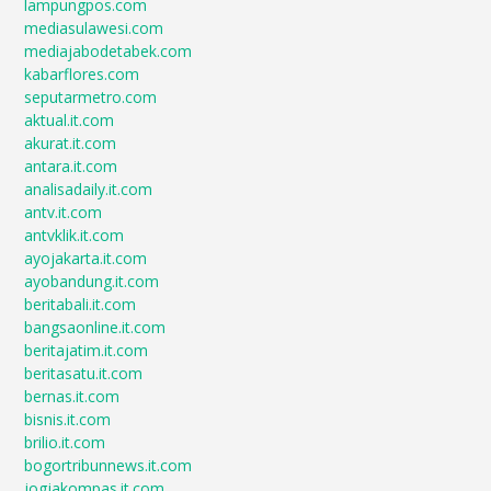
lampungpos.com
mediasulawesi.com
mediajabodetabek.com
kabarflores.com
seputarmetro.com
aktual.it.com
akurat.it.com
antara.it.com
analisadaily.it.com
antv.it.com
antvklik.it.com
ayojakarta.it.com
ayobandung.it.com
beritabali.it.com
bangsaonline.it.com
beritajatim.it.com
beritasatu.it.com
bernas.it.com
bisnis.it.com
brilio.it.com
bogortribunnews.it.com
jogjakompas.it.com