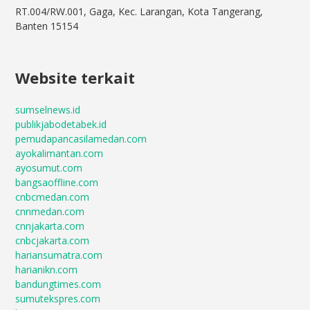
RT.004/RW.001, Gaga, Kec. Larangan, Kota Tangerang,
Banten 15154
Website terkait
sumselnews.id
publikjabodetabek.id
pemudapancasilamedan.com
ayokalimantan.com
ayosumut.com
bangsaoffline.com
cnbcmedan.com
cnnmedan.com
cnnjakarta.com
cnbcjakarta.com
hariansumatra.com
harianikn.com
bandungtimes.com
sumutekspres.com