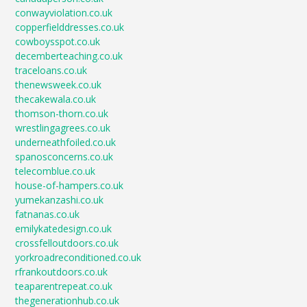
conwayviolation.co.uk
copperfielddresses.co.uk
cowboysspot.co.uk
decemberteaching.co.uk
traceloans.co.uk
thenewsweek.co.uk
thecakewala.co.uk
thomson-thorn.co.uk
wrestlingagrees.co.uk
underneathfoiled.co.uk
spanosconcerns.co.uk
telecomblue.co.uk
house-of-hampers.co.uk
yumekanzashi.co.uk
fatnanas.co.uk
emilykatedesign.co.uk
crossfelloutdoors.co.uk
yorkroadreconditioned.co.uk
rfrankoutdoors.co.uk
teaparentrepeat.co.uk
thegenerationhub.co.uk