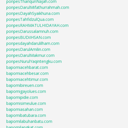
ponpesThariqunNajah.com
ponpesDarulMifathurrahmah.com
ponpesDayahSyaikhuna.com
ponpesTahfidzulQua.com
ponpesRAHMATULHIDAYAH.com
ponpesDarussalamnuh.com
ponpesBUDiIHSAN.com
ponpesdayahdarulilham.com
ponpesDarulAmilin.com
ponpesDarulMakmur.com
ponpesNurulYaqintengku.com
bapomiacehbarat.com
bapomiacehbesar.com
bapomiacehtimur.com
bapomibireuen.com
bapomigayolues.com
bapomipidie.com
bapomisimeulue.com
bapomiasahan.com
bapomibatubara.com
bapomilabuhanbatu.com
bapomilangkat.com