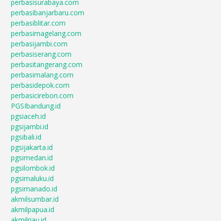
perbasisurabaya.com
perbasibanjarbaru.com
perbasiblitar.com
perbasimagelang.com
perbasijambi.com
perbasiserang.com
perbasitangerang.com
perbasimalang.com
perbasidepok.com
perbasicirebon.com
PGSIbandung.id
pgsiaceh.id
pgsijambi.id
pgsibali.id
pgsijakarta.id
pgsimedan.id
pgsilombok.id
pgsimaluku.id
pgsimanado.id
akmilsumbar.id
akmilpapua.id
akmilriau.id