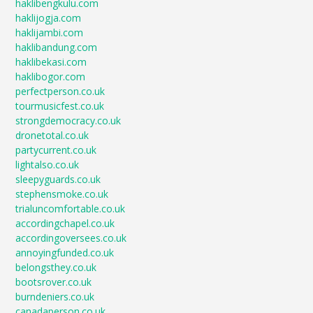
haklibengkulu.com
haklijogja.com
haklijambi.com
haklibandung.com
haklibekasi.com
haklibogor.com
perfectperson.co.uk
tourmusicfest.co.uk
strongdemocracy.co.uk
dronetotal.co.uk
partycurrent.co.uk
lightalso.co.uk
sleepyguards.co.uk
stephensmoke.co.uk
trialuncomfortable.co.uk
accordingchapel.co.uk
accordingoversees.co.uk
annoyingfunded.co.uk
belongsthey.co.uk
bootsrover.co.uk
burndeniers.co.uk
canadaperson.co.uk