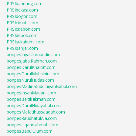
PRSIbandung.com
PRSIbekasi.com
PRSIbogor.com
PRSIcimahi.com
PRSIcirebon.com
PRSIdepok.com
PRSIsukabumi.com
PRSIbanjar.com
ponpesIhyaUlumuddin.com
ponpesJabalRahmah.com
ponpesDarulKhairat.com
ponpesDarulMuhsinin.com
ponpesNurulHudas.com
ponpesMadinatuddiniyahBabul.com
ponpesInsanMadani.com
ponpesBaitilHikmah.com
ponpesDarulHidayahul.com
ponpesMafatihussaadah.com
ponpesRaudhatulAla.com
ponpesLiqaurrahmah.com
ponpesBabulUlum.com