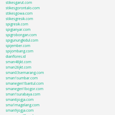
stikesgarut.com
stikesgorontalo.com
stikesgowa.com
stikesgresik.com
spigresik.com
spigianyar.com
spigrobongan.com
spigunungkidul.com
spijember.com
spijombang.com
dianflores.id
sman48jkt.com
sman26jkt.com
sman03semarang.com
sman1sumbar.com
smanegeri1bantul.com
smanegeri1bogor.com
sman1surabaya.com
sman6jogja.com
sma1magelang.com
sman9jogja.com