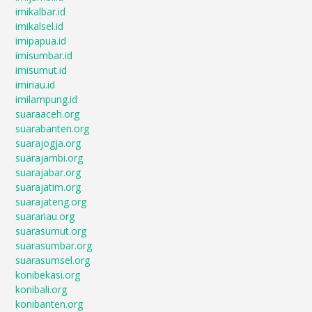
imikalbar.id
imikalsel.id
imipapua.id
imisumbar.id
imisumut.id
imiriau.id
imilampung.id
suaraaceh.org
suarabanten.org
suarajogja.org
suarajambi.org
suarajabar.org
suarajatim.org
suarajateng.org
suarariau.org
suarasumut.org
suarasumbar.org
suarasumsel.org
konibekasi.org
konibali.org
konibanten.org