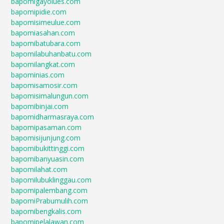
bapomigayolues.com
bapomipidie.com
bapomisimeulue.com
bapomiasahan.com
bapomibatubara.com
bapomilabuhanbatu.com
bapomilangkat.com
bapominias.com
bapomisamosir.com
bapomisimalungun.com
bapomibinjai.com
bapomidharmasraya.com
bapomipasaman.com
bapomisijunjung.com
bapomibukittinggi.com
bapomibanyuasin.com
bapomilahat.com
bapomilubuklinggau.com
bapomipalembang.com
bapomiPrabumulih.com
bapomibengkalis.com
bapomipelalawan.com