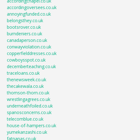
accordingchapel.co.uk
accordingoversees.co.uk
annoyingfunded.co.uk
belongsthey.co.uk
bootsrover.co.uk
burndeniers.co.uk
canadaperson.co.uk
conwayviolation.co.uk
copperfielddresses.co.uk
cowboysspot.co.uk
decemberteaching.co.uk
traceloans.co.uk
thenewsweek.co.uk
thecakewala.co.uk
thomson-thorn.co.uk
wrestlingagrees.co.uk
underneathfoiled.co.uk
spanosconcerns.co.uk
telecomblue.co.uk
house-of-hampers.co.uk
yumekanzashi.co.uk
fatnanas.co.uk