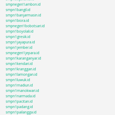
smpnegeri1ambon.id
smpn1bangil.id
smpn1banjarmasin.id
smpn1biora.id
smpnegeri1bobotsari.id
smpn1boyolali.id
smpn1gresik.id
smpn1jayapura.id
smpn1jember.id
smpnegeri1jepara.id
smpn1karanganyar.id
smpn1kendari.id
smpn1kranggan.id
smpn1lamongan.id
smpn1luwuk.id
smpn1madiun.id
smpn1manokwari.id
smpn1narmada.id
smpn1pacitan.id
smpn1padang.id
smpn1pailangga.id