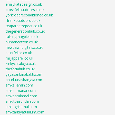
emilykatedesign.co.uk
crossfelloutdoors.co.uk
yorkroadreconditioned.co.uk
rfrankoutdoors.co.uk
teaparentrepeat.co.uk
thegenerationhub.co.uk
talkingmagpie.co.uk
humancotton.co.uk
newdawndigitals.co.uk
saintfelice.co.uk
mrjapparel.co.uk
kinkycatalog.co.uk
thefaciahub.co.uk
yayasanbinabakti.com
paudtunasbangsa.com
smkal-amin.com
smkal-manar.com
smkdarulamal.com
smkitpasundan.com
smkpgrikamal.com
smktarbiyatululum.com