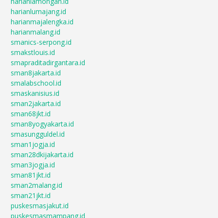
harianlamongan.id
harianlumajang.id
harianmajalengka.id
harianmalang.id
smanics-serpong.id
smakstlouis.id
smapraditadirgantara.id
sman8jakarta.id
smalabschool.id
smaskanisius.id
sman2jakarta.id
sman68jkt.id
sman8yogyakarta.id
smasungguldel.id
sman1jogja.id
sman28dkijakarta.id
sman3jogja.id
sman81jkt.id
sman2malang.id
sman21jkt.id
puskesmasjakut.id
puskesmasmampang.id