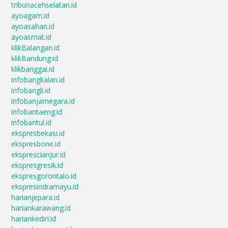
tribunacehselatan.id
ayoagam.id
ayoasahan.id
ayoasmat.id
klikBalangan.id
klikBandung.id
klikbanggai.id
infobangkalan.id
infobangli.id
infobanjarnegara.id
infobantaeng.id
infobantul.id
ekspresbekasi.id
ekspresbone.id
eksprescianjur.id
ekspresgresik.id
ekspresgorontalo.id
ekspresindramayu.id
harianjepara.id
hariankarawang.id
hariankediri.id