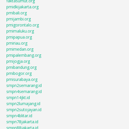
faktasumut.org
pmidkijakarta.org
pmibali.org
pmijambi.org
pmigorontalo.org
pmimaluku.org
pmipapua.org
pmiriau.org
pmimedan.org
pmipalembang.org
pmijogja.org
pmibandung.org
pmibogor.org
pmisurabaya.org
smpn2semarang.id
smpn4semarang.id
smpn14jkt.id
smpn2lumajang.id
smpn2sutojayan.id
smpn4blitar.id
smpn78jakarta.id
smpn88jakarta.id