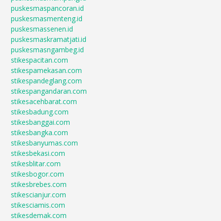
puskesmaspancoran.id
puskesmasmenteng.id
puskesmassenen.id
puskesmaskramatjati.id
puskesmasngambeg.id
stikespacitan.com
stikespamekasan.com
stikespandeglang.com
stikespangandaran.com
stikesacehbarat.com
stikesbadung.com
stikesbanggai.com
stikesbangka.com
stikesbanyumas.com
stikesbekasi.com
stikesblitar.com
stikesbogor.com
stikesbrebes.com
stikescianjur.com
stikesciamis.com
stikesdemak.com