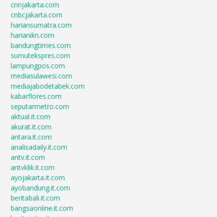
cnnjakarta.com
cnbcjakarta.com
hariansumatra.com
harianikn.com
bandungtimes.com
sumutekspres.com
lampungpos.com
mediasulawesi.com
mediajabodetabek.com
kabarflores.com
seputarmetro.com
aktual.it.com
akurat.it.com
antara.it.com
analisadaily.it.com
antv.it.com
antvklik.it.com
ayojakarta.it.com
ayobandung.it.com
beritabali.it.com
bangsaonline.it.com