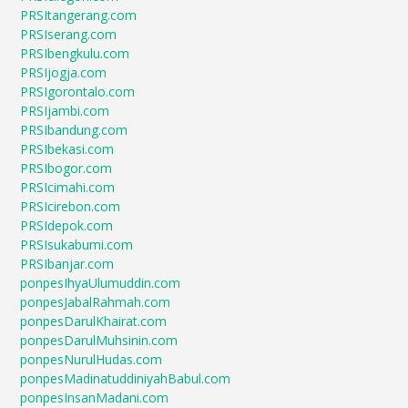
PRSItangerang.com
PRSIserang.com
PRSIbengkulu.com
PRSIjogja.com
PRSIgorontalo.com
PRSIjambi.com
PRSIbandung.com
PRSIbekasi.com
PRSIbogor.com
PRSIcimahi.com
PRSIcirebon.com
PRSIdepok.com
PRSIsukabumi.com
PRSIbanjar.com
ponpesIhyaUlumuddin.com
ponpesJabalRahmah.com
ponpesDarulKhairat.com
ponpesDarulMuhsinin.com
ponpesNurulHudas.com
ponpesMadinatuddiniyahBabul.com
ponpesInsanMadani.com