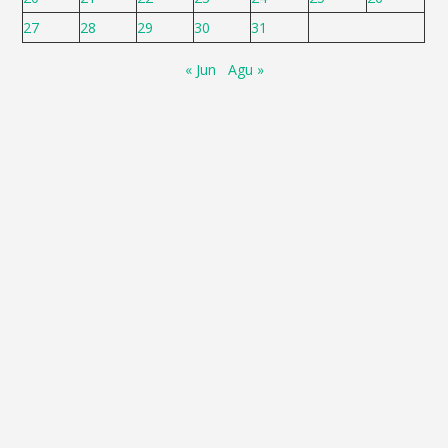
27
28
29
30
31
« Jun
Agu »