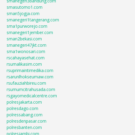
smanegeri3bandung.com
smasutomo1.com
sman5jogja.com
smanegeri1tangerang.com
sma1purworejo.com
smanegeri1jember.com
sman2bekasi.com
smanegeri47jkt.com
sma1wonosari.com
rscahayasehat.com
rsumalikasim.com
rsuprimaintimedika.com
rsarunlhokseumaw.com
rsufauziahbireu.com
rsumumcitrahusada.com
rsgayomedicalcentre.com
polresjakarta.com
polresdago.com
polressabang.com
polresdenpasar.com
polresbanten.com
polresjambi.com