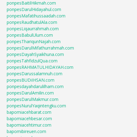
ponpesBaitilHikmah.com
ponpesDarulHidayahul.com
ponpesMafatihussaadah.com
ponpesRaudhatulAla.com
ponpesLiqaurrahmah.com
ponpesBabulUlum.com
ponpesThariqunNajah.com
ponpesDarulMifathurrahmah.com
ponpesDayahSyaikhuna.com
ponpesTahfidzulQua.com
ponpesRAHMATULHIDAYAH.com
ponpesDarussalamnuh.com
ponpesBUDiIHSAN.com
ponpesdayahdarulilham.com
ponpesDarulAmilin.com
ponpesDarulMakmur.com
ponpesNurulYaqintengku.com
bapomiacehbarat.com
bapomiacehbesar.com
bapomiacehtimur.com
bapomibireuen.com