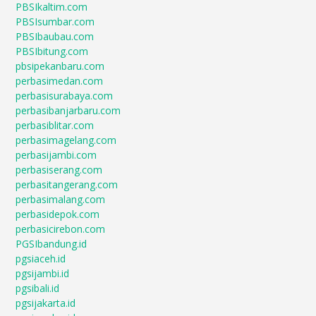
PBSIkaltim.com
PBSIsumbar.com
PBSIbaubau.com
PBSIbitung.com
pbsipekanbaru.com
perbasimedan.com
perbasisurabaya.com
perbasibanjarbaru.com
perbasiblitar.com
perbasimagelang.com
perbasijambi.com
perbasiserang.com
perbasitangerang.com
perbasimalang.com
perbasidepok.com
perbasicirebon.com
PGSIbandung.id
pgsiaceh.id
pgsijambi.id
pgsibali.id
pgsijakarta.id