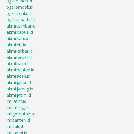
pgsimedan.id
pgsilombok.id
pgsimaluku.id
pgsimanado.id
akmilsumbar.id
akmilpapua.id
akmilriau.id
akmilntt.id
akmilkalbar.id
akmilkalsel.id
akmilbali.id
akmilbanten.id
akmilaceh.id
akmiljabar.id
akmiljateng.id
akmiljatim.id
imijatim.id
imijateng.id
imigorontalo.id
imibanten.id
imibali.id
imijambi.id