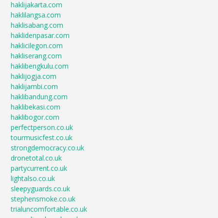
haklijakarta.com
haklilangsa.com
haklisabang.com
haklidenpasar.com
haklicilegon.com
hakliserang.com
haklibengkulu.com
haklijogja.com
haklijambi.com
haklibandung.com
haklibekasi.com
haklibogor.com
perfectperson.co.uk
tourmusicfest.co.uk
strongdemocracy.co.uk
dronetotal.co.uk
partycurrent.co.uk
lightalso.co.uk
sleepyguards.co.uk
stephensmoke.co.uk
trialuncomfortable.co.uk