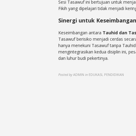
Sesi Tasawuf ini bertujuan untuk menj
Fikih yang dipelajari tidak menjadi kerin
Sinergi untuk Keseimbangan
Keseimbangan antara
Tauhid dan Ta
Tasawuf berisiko menjadi cerdas secar
hanya menekuni Tasawuf tanpa Tauhid 
mengintegrasikan kedua disiplin ini, p
dan luhur budi pekertinya.
Posted by
ADMIN
in
EDUKASI, PENDIDIKAN