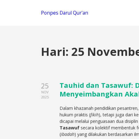
Ponpes Darul Qur'an
Hari:
25 Novembe
Tauhid dan Tasawuf: D
25
Menyeimbangkan Akal
NOV
2025
Dalam khazanah pendidikan pesantren, 
hukum praktis (
fikih
), tetapi juga dari 
dicapai melalui penguasaan dua disiplin
Tasawuf
secara kolektif membentuk f
(
ibadah
) yang dilakukan berdasarkan ilm