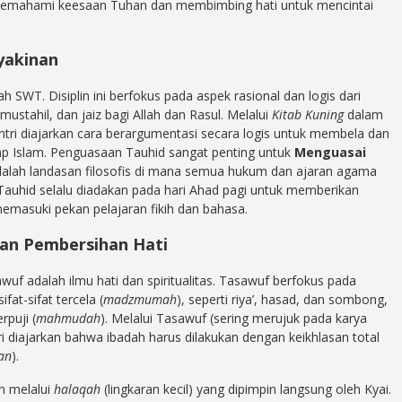
emahami keesaan Tuhan dan membimbing hati untuk mencintai
yakinan
h SWT. Disiplin ini berfokus pada aspek rasional dan logis dari
mustahil, dan jaiz bagi Allah dan Rasul. Melalui
Kitab Kuning
dalam
antri diajarkan cara berargumentasi secara logis untuk membela dan
p Islam. Penguasaan Tauhid sangat penting untuk
Menguasai
adalah landasan filosofis di mana semua hukum dan ajaran agama
an Tauhid selalu diadakan pada hari Ahad pagi untuk memberikan
 memasuki pekan pelajaran fikih dan bahasa.
dan Pembersihan Hati
wuf adalah ilmu hati dan spiritualitas. Tasawuf berfokus pada
sifat-sifat tercela (
madzmumah
), seperti riya’, hasad, dan sombong,
rpuji (
mahmudah
). Melalui Tasawuf (sering merujuk pada karya
tri diajarkan bahwa ibadah harus dilakukan dengan keikhlasan total
an
).
n melalui
halaqah
(lingkaran kecil) yang dipimpin langsung oleh Kyai.