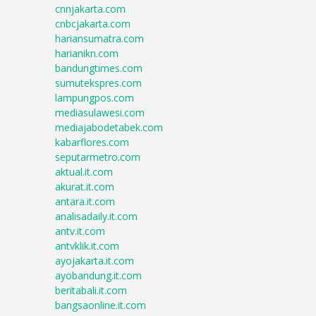
cnnjakarta.com
cnbcjakarta.com
hariansumatra.com
harianikn.com
bandungtimes.com
sumutekspres.com
lampungpos.com
mediasulawesi.com
mediajabodetabek.com
kabarflores.com
seputarmetro.com
aktual.it.com
akurat.it.com
antara.it.com
analisadaily.it.com
antv.it.com
antvklik.it.com
ayojakarta.it.com
ayobandung.it.com
beritabali.it.com
bangsaonline.it.com