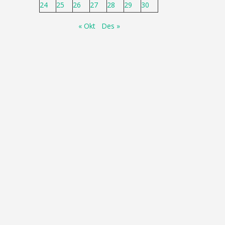
24
25
26
27
28
29
30
« Okt
Des »