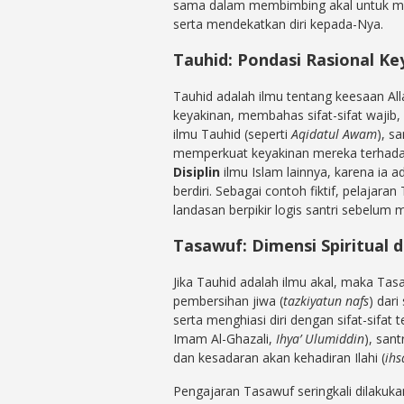
sama dalam membimbing akal untuk m
serta mendekatkan diri kepada-Nya.
Tauhid: Pondasi Rasional Ke
Tauhid adalah ilmu tentang keesaan Alla
keyakinan, membahas sifat-sifat wajib, 
ilmu Tauhid (seperti
Aqidatul Awam
), s
memperkuat keyakinan mereka terhada
Disiplin
ilmu Islam lainnya, karena ia 
berdiri. Sebagai contoh fiktif, pelajar
landasan berpikir logis santri sebelum
Tasawuf: Dimensi Spiritual 
Jika Tauhid adalah ilmu akal, maka Tasa
pembersihan jiwa (
tazkiyatun nafs
) dari 
serta menghiasi diri dengan sifat-sifat te
Imam Al-Ghazali,
Ihya’ Ulumiddin
), san
dan kesadaran akan kehadiran Ilahi (
ihs
Pengajaran Tasawuf seringkali dilakuka