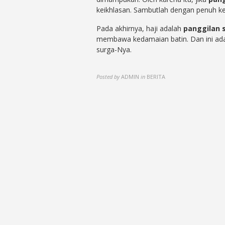
keikhlasan. Sambutlah dengan penuh k
Pada akhirnya, haji adalah
panggilan 
membawa kedamaian batin. Dan ini ad
surga-Nya.
Posted by
ADMIN
in
BERITA