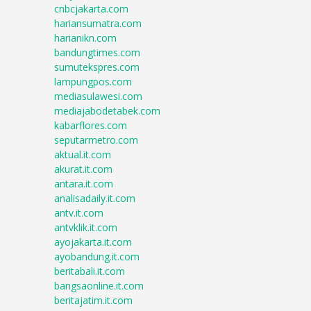
cnbcjakarta.com
hariansumatra.com
harianikn.com
bandungtimes.com
sumutekspres.com
lampungpos.com
mediasulawesi.com
mediajabodetabek.com
kabarflores.com
seputarmetro.com
aktual.it.com
akurat.it.com
antara.it.com
analisadaily.it.com
antv.it.com
antvklik.it.com
ayojakarta.it.com
ayobandung.it.com
beritabali.it.com
bangsaonline.it.com
beritajatim.it.com