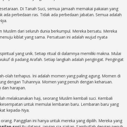
kesetaraan. Di Tanah Suci, semua jamaah memakai pakaian yang
ak ada perbedaan ras. Tidak ada perbedaan jabatan. Semua adalah
Nya.
an Muslim dari seluruh dunia berkumpul. Mereka bersatu. Mereka
nuju kiblat yang sama. Persatuan ini adalah wujud nyata
spiritual yang unik. Setiap ritual di dalamnya memiliki makna. Mulai
 wukuf di padang Arafah. Setiap langkah adalah pengingat. Pengingat
ah-olah terhapus. Ini adalah momen yang paling agung. Momen di
ng dengan Tuhannya. Momen yang penuh dengan keharuan.
 dan harapan.
lah melaksanakan haji, seorang Muslim kembali suci. Kembali
alah kesempatan untuk memulai lembaran baru. Lembaran baru yang
ekat kepada-Nya.
orang. Panggilan ini hanya untuk mereka yang dipilih. Mereka yang
gilan suci
itu datang, jangan sia-siakan. Sambutlah dengan penuh