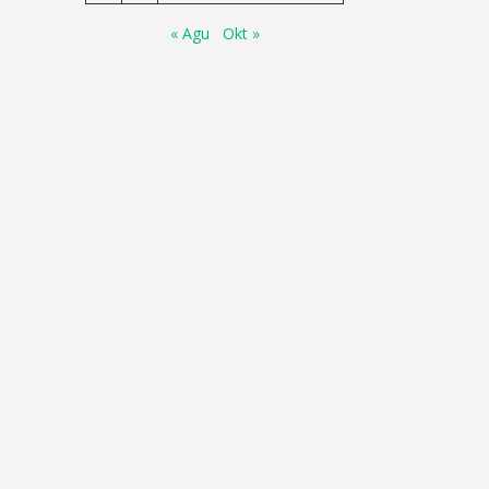
« Agu
Okt »