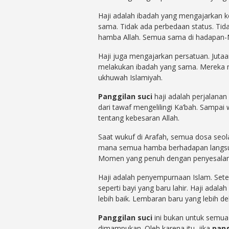
Haji adalah ibadah yang mengajarkan 
sama. Tidak ada perbedaan status. Tid
hamba Allah. Semua sama di hadapan-
Haji juga mengajarkan persatuan. Juta
melakukan ibadah yang sama. Mereka me
ukhuwah Islamiyah.
Panggilan suci
haji adalah perjalanan 
dari tawaf mengelilingi Ka’bah. Sampai
tentang kebesaran Allah.
Saat wukuf di Arafah, semua dosa seol
mana semua hamba berhadapan langsu
Momen yang penuh dengan penyesalan
Haji adalah penyempurnaan Islam. Sete
seperti bayi yang baru lahir. Haji ad
lebih baik. Lembaran baru yang lebih d
Panggilan suci
ini bukan untuk semua 
dimampukan. Oleh karena itu, jika
pang