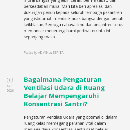
moral bangsa yang lebih cerah, bermartabat, dan
berkeadaban mulia. Mari kita beri apresiasi dan
dukungan penuh kepada seluruh lembaga pesantren
yang istiqomah mendidik anak bangsa dengan penuh
keikhlasan. Semoga cahaya ilmu dari pesantren terus
memancar menerangi bumi pertiwi tercinta ini
sepanjang masa.
Posted by
ADMIN
in
BERITA
Bagaimana Pengaturan
03
Ventilasi Udara di Ruang
AGU
2026
Belajar Mempengaruhi
Konsentrasi Santri?
Pengaturan Ventilasi Udara yang optimal di dalam
ruang kelas memegang peranan vital dalam
menjaga daya konsentrasi santri saat belajar.