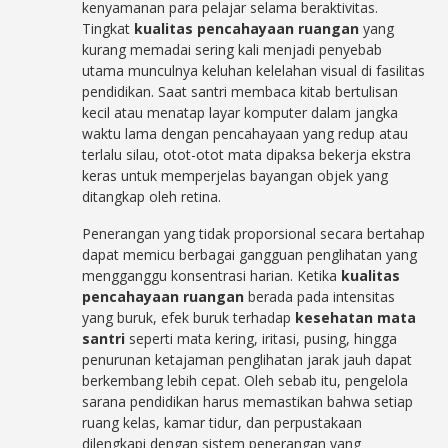
kenyamanan para pelajar selama beraktivitas.
Tingkat
kualitas pencahayaan ruangan
yang
kurang memadai sering kali menjadi penyebab
utama munculnya keluhan kelelahan visual di fasilitas
pendidikan. Saat santri membaca kitab bertulisan
kecil atau menatap layar komputer dalam jangka
waktu lama dengan pencahayaan yang redup atau
terlalu silau, otot-otot mata dipaksa bekerja ekstra
keras untuk memperjelas bayangan objek yang
ditangkap oleh retina.
Penerangan yang tidak proporsional secara bertahap
dapat memicu berbagai gangguan penglihatan yang
mengganggu konsentrasi harian. Ketika
kualitas
pencahayaan ruangan
berada pada intensitas
yang buruk, efek buruk terhadap
kesehatan mata
santri
seperti mata kering, iritasi, pusing, hingga
penurunan ketajaman penglihatan jarak jauh dapat
berkembang lebih cepat. Oleh sebab itu, pengelola
sarana pendidikan harus memastikan bahwa setiap
ruang kelas, kamar tidur, dan perpustakaan
dilengkapi dengan sistem penerangan yang