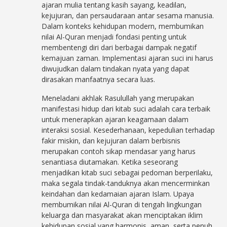
ajaran mulia tentang kasih sayang, keadilan,
kejujuran, dan persaudaraan antar sesama manusia.
Dalam konteks kehidupan modern, membumikan
nilai Al-Quran menjadi fondasi penting untuk
membentengi diri dari berbagai dampak negatif
kemajuan zaman. Implementasi ajaran suci ini harus
diwujudkan dalam tindakan nyata yang dapat
dirasakan manfaatnya secara luas.
Meneladani akhlak Rasulullah yang merupakan
manifestasi hidup dari kitab suci adalah cara terbaik
untuk menerapkan ajaran keagamaan dalam
interaksi sosial. Kesederhanaan, kepedulian terhadap
fakir miskin, dan kejujuran dalam berbisnis
merupakan contoh sikap mendasar yang harus
senantiasa diutamakan. Ketika seseorang
menjadikan kitab suci sebagai pedoman berperilaku,
maka segala tindak-tanduknya akan mencerminkan
keindahan dan kedamaian ajaran Islam. Upaya
membumikan nilai Al-Quran di tengah lingkungan
keluarga dan masyarakat akan menciptakan iklim
kehidupan sosial yang harmonis, aman, serta penuh