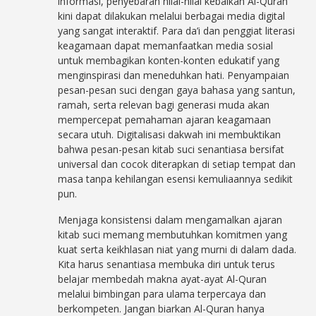
informasi, penyebaran nilai-nilai kebaikan Al-Quran
kini dapat dilakukan melalui berbagai media digital
yang sangat interaktif. Para da’i dan penggiat literasi
keagamaan dapat memanfaatkan media sosial
untuk membagikan konten-konten edukatif yang
menginspirasi dan meneduhkan hati. Penyampaian
pesan-pesan suci dengan gaya bahasa yang santun,
ramah, serta relevan bagi generasi muda akan
mempercepat pemahaman ajaran keagamaan
secara utuh. Digitalisasi dakwah ini membuktikan
bahwa pesan-pesan kitab suci senantiasa bersifat
universal dan cocok diterapkan di setiap tempat dan
masa tanpa kehilangan esensi kemuliaannya sedikit
pun.
Menjaga konsistensi dalam mengamalkan ajaran
kitab suci memang membutuhkan komitmen yang
kuat serta keikhlasan niat yang murni di dalam dada.
Kita harus senantiasa membuka diri untuk terus
belajar membedah makna ayat-ayat Al-Quran
melalui bimbingan para ulama terpercaya dan
berkompeten. Jangan biarkan Al-Quran hanya